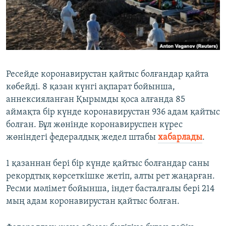
ЖАЗЫЛЫҢЫЗ
Басқа тілдерде
Ресейде коронавирустан қайтыс болғандар қайта
көбейді. 8 қазан күнгі ақпарат бойынша,
аннексияланған Қырымды қоса алғанда 85
аймақта бір күнде коронавирустан 936 адам қайтыс
болған. Бұл жөнінде коронавируспен күрес
жөніндегі федералдық жедел штабы
хабарлады
.
1 қазаннан бері бір күнде қайтыс болғандар саны
рекордтық көрсеткішке жетіп, алты рет жаңарған.
Ресми мәлімет бойынша, індет басталғалы бері 214
мың адам коронавирустан қайтыс болған.