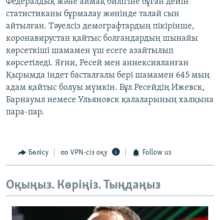
Федералдық және аймақ билігіне бұған дейін
статистиканы бұрмалау жөнінде талай сын
айтылған. Тәуелсіз демографтардың пікірінше,
коронавирустан қайтыс болғандардың шынайы
көрсеткіші шамамен үш есеге азайтылып
көрсетіледі. Яғни, Ресей мен аннексияланған
Қырымда індет басталғалы бері шамамен 645 мың
адам қайтыс болуы мүмкін. Бұл Ресейдің Ижевск,
Барнауыл немесе Ульяновск қалаларының халқына
пара-пар.
Бөлісу
VPN-сіз оқу
Follow us
Оқыңыз. Көріңіз. Тыңдаңыз