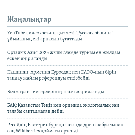
Жаңалықтар
YouTube видеохостинг қызметі "Русская община"
ұйымының екі арнасын бұғаттады
Орталық Азия 2025 жылы әлемде туризм ең жылдам
өскен өңір атанды
Пашинян: Армения Еуроодақ пен ЕАЭО-ның бірін
таңдау жайлы референдум өткізбейді
Білім грант иегерлерінің тізімі жарияланды
БАҚ: Қазақстан Теңіз кен орнында экологиялық заң
талабы сақталмаған дейді
Ресейдің Екатеринбург қаласында дрон шабуылынан
соң Wildberries қоймасы өртенді