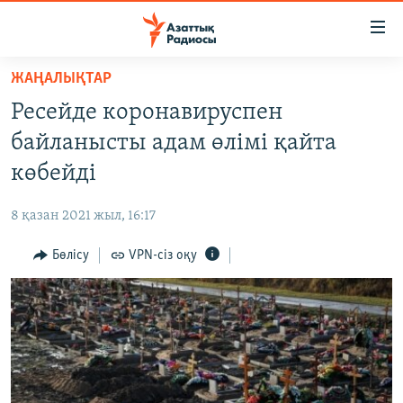
Accessibility
links
Skip
ЖАҢАЛЫҚТАР
to
ЖАҢАЛЫҚТАР
Ресейде коронавируспен
main
САЯСАТ
content
байланысты адам өлімі қайта
AZATTYQTV
Skip
көбейді
to
ҚАҢТАР ОҚИҒАСЫ
main
8 қазан 2021 жыл, 16:17
АДАМ ҚҰҚЫҚТАРЫ
Navigation
Skip
Бөлісу
VPN-сіз оқу
ӘЛЕУМЕТ
to
ӘЛЕМ
Search
АРНАЙЫ ЖОБАЛАР
Русский