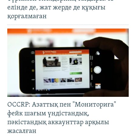
елінде де, жат жерде де құқығы
қорғалмаған
OCCRP: Азаттық пен "Мониториға"
фейк шағым үндістандық,
пәкістандық аккаунттар арқылы
жасалған