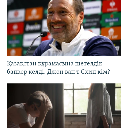
Қазақстан құрамасына шетелдік
бапкер келді. Джон ван’т Схип кім?