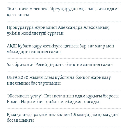
Таиландта мектепте біреу қарудан оқ атып, алты адам
қаза тапты
Прокуратура журналист Александра Алёхованың
үкімін жеңілдетуді сұраған
АҚШ Кубаға қару жеткізуге қатысы бар адамдар мен
ұйымдарға санкция салды
Ұлыбритания Ресейдің алты банкіне санкция салды
UEFA 2030 жылғы әлем кубогына бойкот жариялау
идеясынан бас тартпайды
"Жосықсыз ұстау". Қазақстанның адам құқығы бюросы
Ермек Нарымбаев жайлы мәлімдеме жасады
Қазақстанда рақымшылықпен 1,5 мың адам қамаудан
босап шықты