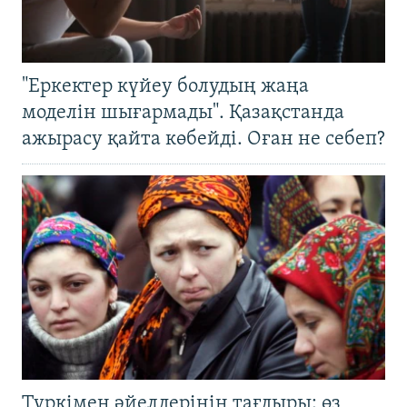
"Еркектер күйеу болудың жаңа
моделін шығармады". Қазақстанда
ажырасу қайта көбейді. Оған не себеп?
Түркімен әйелдерінің тағдыры: өз