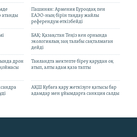
емде
Пашинян: Армения Еуроодақ пен
р атанды
ЕАЭО-ның бірін таңдау жайлы
референдум өткізбейді
мі
БАҚ: Қазақстан Теңіз кен орнында
экологиялық заң талабы сақталмаған
дейді
сында дрон
Таиландта мектепте біреу қарудан оқ
 қоймасы
атып, алты адам қаза тапты
ксандра
АҚШ Кубаға қару жеткізуге қатысы бар
уді
адамдар мен ұйымдарға санкция салды