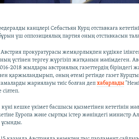
едералды канцлері Себастьян Курц отставкаға кететіні
бұрын үш оппозициялық партия оның отставкасын тала
 Австрия прокуратурасы жемқорлықпен күдікке ілінге
ның үстінен тергеу жүргізіп жатқанын мәлімдеген. А
2016-2018 жылдары австриялық газеттердің біріндегі
нен қаржыландырып, оның өтемі ретінде газет Курцт
амаларды жариялауы тиіс болған деп
хабарлады
"Немі
 сілтеп.
ан күні кешке үкімет басшысы қызметінен кететінін мә
етіне Еуропа және сыртқы істер жөніндегі министр А
 ұсынды.
15 қазанда Австрияда кезектен тыс парламент сайлауы