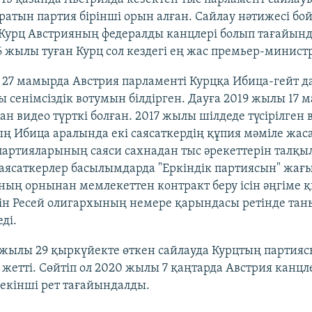
ратын партия бірінші орын алған. Сайлау нәтижесі б
 Курц Австрияның федералды канцлері болып тағайынд
6 жылы туған Курц сол кездегі ең жас премьер-минист
 27 мамырда Австрия парламенті Курцқа Ибица-гейт д
 сенімсіздік вотумын білдірген. Дауға 2019 жылы 17 
н видео түрткі болған. 2017 жылы шілдеде түсірілген 
 Ибица аралында екі саясаткердің құпия мәміле жас
партияларының саяси сахнадан тыс әрекеттерін талқы
Саясаткерлер басылымдарда "Еркіндік партиясын" жағ
оның орнынан мемлекеттен контракт беру ісін әңгіме 
зін Ресей олигархының немере қарындасы ретінде та
ді.
 жылы 29 қыркүйекте өткен сайлауда Курцтың партияс
 жетті. Сөйтіп ол 2020 жылы 7 қаңтарда Австрия канцл
екінші рет тағайындалды.