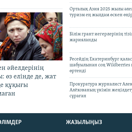
Орталық Азия 2025 жылы әл
туризм ең жылдам өскен өңі
Білім грант иегерлерінің тізі
жарияланды
Ресейдің Екатеринбург қала
шабуылынан соң Wildberries
ен әйелдерінің
өртенді
: өз елінде де, жат
де құқығы
Прокуратура журналист Але
Алёхованың үкімін жеңілдет
маған
сұраған
БӨЛІМДЕР
ЖАЗЫЛЫҢЫЗ