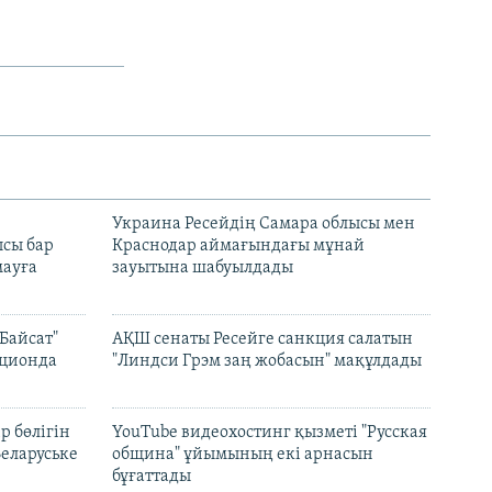
н
Украина Ресейдің Самара облысы мен
сы бар
Краснодар аймағындағы мұнай
ауға
зауытына шабуылдады
Байсат"
АҚШ сенаты Ресейге санкция салатын
кционда
"Линдси Грэм заң жобасын" мақұлдады
р бөлігін
YouTube видеохостинг қызметі "Русская
Беларуське
община" ұйымының екі арнасын
бұғаттады