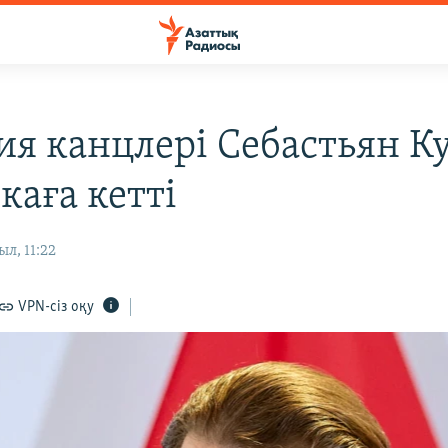
ия канцлері Себастьян К
каға кетті
л, 11:22
VPN-сіз оқу