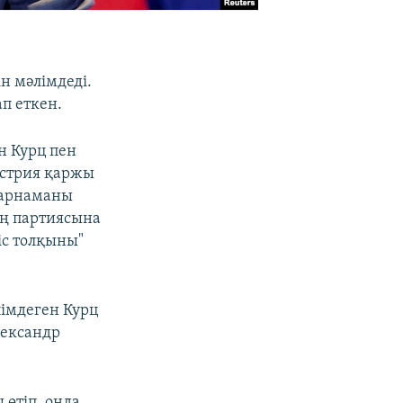
н мәлімдеді.
п еткен.
н Курц пен
встрия қаржы
 жарнаманы
ың партиясына
с толқыны"
лімдеген Курц
лександр
 өтіп, онда