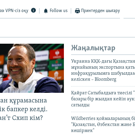
VPN-сіз оқу
Follow us
Принтерден шығару
Жаңалықтар
Украина КҚК-дағы Қазақста
мұнайының экспортына қаты
инфрақұрылымға шабуылдам
келіскен – Bloomberg
Қайрат Сатыбалдыға тиесілі "
базары бір жылдан кейін ау
тан құрамасына
сатылды
к бапкер келді.
н’т Схип кім?
Wildberries қоймаларының бі
"Қазақстан, Өзбекстан және 
көшірмек"