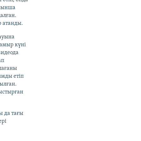
ойынша
алған.
р атанды.
ауына
мамыр күні
видеода
ап
лағаны
ымды етіп
қылған.
ныстырған
ы да тағы
ері