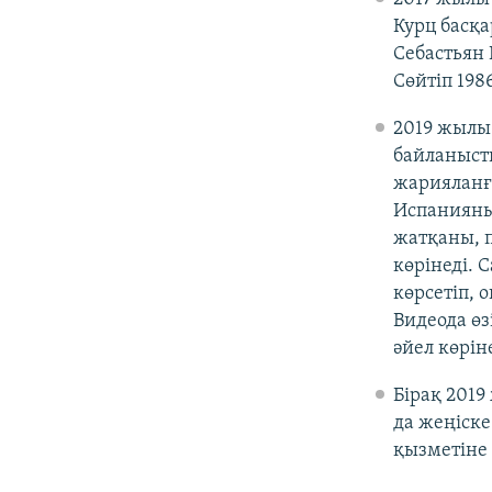
Курц басқа
Себастьян
Сөйтіп 198
2019 жылы
байланысты
жарияланға
Испанияның
жатқаны, 
көрінеді. 
көрсетіп, 
Видеода ө
әйел көріне
Бірақ 2019
да жеңіске
қызметіне 