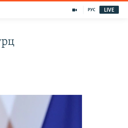
LIVE
РУС
урц