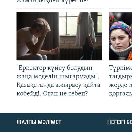
жамандықпен күрес пе?
"Еркектер күйеу болудың
Түркім
жаңа моделін шығармады".
тағдыры
Қазақстанда ажырасу қайта
жерде 
көбейді. Оған не себеп?
қорғал
ЖАЛПЫ МӘЛІМЕТ
НЕГІЗГІ 