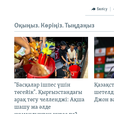
Бөлісу
Оқыңыз. Көріңіз. Тыңдаңыз
"Басқалар ішпес үшін
Қазақс
төгейік". Қырғызстандағы
шетелді
арақ төгу челленджі: Ақша
Джон ва
шашу ма әлде