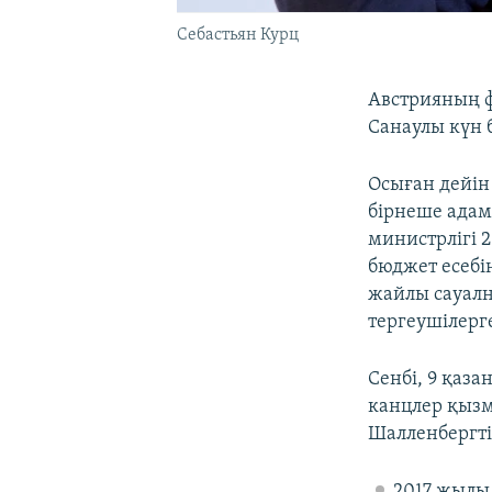
Себастьян Курц
Австрияның ф
Санаулы күн 
Осыған дейін
бірнеше адам
министрлігі 
бюджет есебі
жайлы сауалн
тергеушілерге
Сенбі, 9 қаз
канцлер қызм
Шалленбергті
2017 жылы 