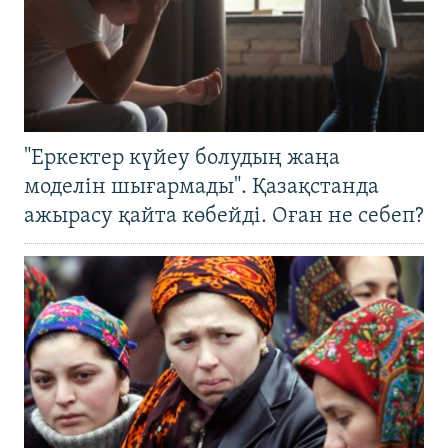
"Еркектер күйеу болудың жаңа
моделін шығармады". Қазақстанда
ажырасу қайта көбейді. Оған не себеп?