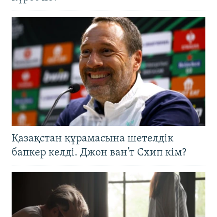
Қазақстан құрамасына шетелдік
бапкер келді. Джон ван’т Схип кім?