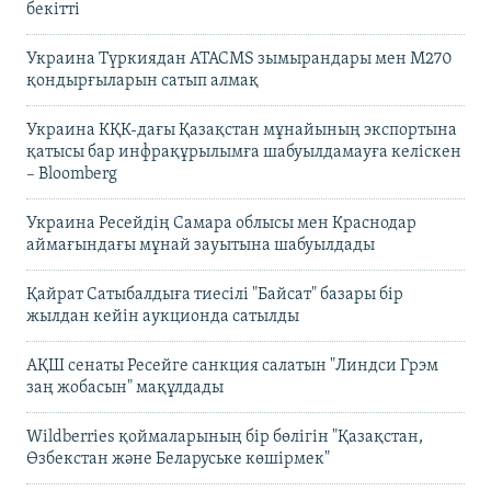
бекітті
Украина Түркиядан ATACMS зымырандары мен M270
қондырғыларын сатып алмақ
Украина КҚК-дағы Қазақстан мұнайының экспортына
қатысы бар инфрақұрылымға шабуылдамауға келіскен
– Bloomberg
Украина Ресейдің Самара облысы мен Краснодар
аймағындағы мұнай зауытына шабуылдады
Қайрат Сатыбалдыға тиесілі "Байсат" базары бір
жылдан кейін аукционда сатылды
АҚШ сенаты Ресейге санкция салатын "Линдси Грэм
заң жобасын" мақұлдады
Wildberries қоймаларының бір бөлігін "Қазақстан,
Өзбекстан және Беларуське көшірмек"