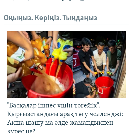
Оқыңыз. Көріңіз. Тыңдаңыз
"Басқалар ішпес үшін төгейік".
Қырғызстандағы арақ төгу челленджі:
Ақша шашу ма әлде жамандықпен
күрес пе?