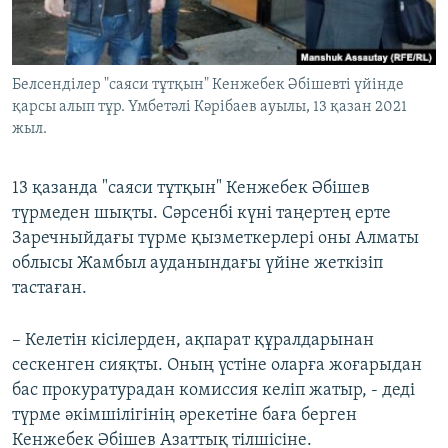
ЖАЗЫЛЫҢЫЗ
Белсенділер "саяси тұтқын" Кенжебек Әбішевті үйінде
қарсы алып тұр. Үмбетәлі Кәрібаев ауылы, 13 қазан 2021
Басқа тілдерде
жыл.
13 қазанда "саяси тұтқын" Кенжебек Әбішев
түрмеден шықты. Сәрсенбі күні таңертең ерте
Заречныйдағы түрме қызметкерлері оны Алматы
облысы Жамбыл ауданындағы үйіне жеткізіп
тастаған.
– Келетін кісілерден, ақпарат құралдарынан
сескенген сияқты. Оның үстіне оларға жоғарыдан
бас прокуратурадан комиссия келіп жатыр, - деді
түрме әкімшілігінің әрекетіне баға берген
Кенжебек Әбішев Азаттық тілшісіне.