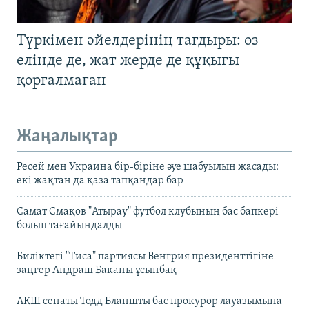
Түркімен әйелдерінің тағдыры: өз
елінде де, жат жерде де құқығы
қорғалмаған
Жаңалықтар
Ресей мен Украина бір-біріне әуе шабуылын жасады:
екі жақтан да қаза тапқандар бар
Самат Смақов "Атырау" футбол клубының бас бапкері
болып тағайындалды
Биліктегі "Тиса" партиясы Венгрия президенттігіне
заңгер Андраш Баканы ұсынбақ
АҚШ сенаты Тодд Бланшты бас прокурор лауазымына