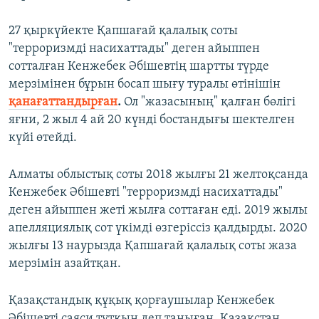
27 қыркүйекте Қапшағай қалалық соты
"терроризмді насихаттады" деген айыппен
сотталған Кенжебек Әбішевтің шартты түрде
мерзімінен бұрын босап шығу туралы өтінішін
қанағаттандырған
.
Ол "жазасының" қалған бөлігі
яғни, 2 жыл 4 ай 20 күнді бостандығы шектелген
күйі өтейді.
Алматы облыстық соты 2018 жылғы 21 желтоқсанда
Кенжебек Әбішевті "терроризмді насихаттады"
деген айыппен жеті жылға соттаған еді. 2019 жылы
апелляциялық сот үкімді өзгеріссіз қалдырды. 2020
жылғы 13 наурызда Қапшағай қалалық соты жаза
мерзімін азайтқан.
Қазақстандық құқық қорғаушылар Кенжебек
Әбішевті саяси тұтқын деп таныған. Қазақстан