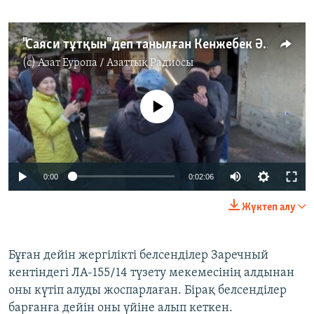
"Саяси тұтқын" деп танылған Кенжебек Әбішев босатылды
(c)
Азат Еуропа / Азаттық Радиосы
No media source currently available
0:00
0:02:06
Жүктеп алу
Бұған дейін жергілікті белсенділер Заречный
кентіндегі ЛА-155/14 түзету мекемесінің алдынан
оны күтіп алуды жоспарлаған. Бірақ белсенділер
барғанға дейін оны үйіне алып кеткен.