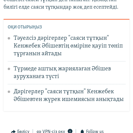
билігі елде саяси тұтқындар жоқ деп есептейді.
ОҚИ ОТЫРЫҢЫЗ
Тәуелсіз дәрігерлер "саяси тұтқын"
Кенжебек Әбішевтің өміріне қауіп төніп
тұрғанын айтады
Түрмеде аштық жариялаған Әбішев
ауруханаға түсті
Дәрігерлер "саяси тұтқын" Кенжебек
Әбішевтен жүрек ишемиясын анықтады
Бөлісу
VPN-сіз оқу
Follow us