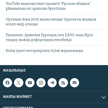
YouTube видеохостинг қызметі "Русская община"
ұйымының екі арнасын бұғаттады
Орталық Азия 2025 жылы әлемде туризм ең жылдам
өскен өңір атанды
Пашинян: Армения Еуроодақ пен ЕАЭО-ның бірін
таңдау жайлы референдум өткізбейді
Білім грант иегерлерінің тізімі жарияланды
ЖАЗЫЛЫҢЫЗ
ЖАЛПЫ МӘЛІМЕТ