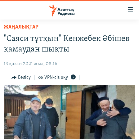
Accessibility
links
Skip
ЖАҢАЛЫҚТАР
to
ЖАҢАЛЫҚТАР
"Саяси тұтқын" Кенжебек Әбішев
main
САЯСАТ
content
қамаудан шықты
AZATTYQTV
Skip
to
13 қазан 2021 жыл, 08:16
ҚАҢТАР ОҚИҒАСЫ
main
АДАМ ҚҰҚЫҚТАРЫ
Бөлісу
VPN-сіз оқу
Navigation
Skip
ӘЛЕУМЕТ
to
ӘЛЕМ
Search
АРНАЙЫ ЖОБАЛАР
Русский