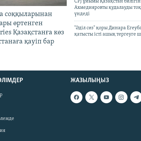
CPJ ұйымы Қазақстан билігі
Ахмедияровты қудалауды тоқ
а соққыларынан
үндеді
ары өртенген
"Әділ сөз" қоры Динара Егеуб
ries Қазақстанға көз
қатысты істі ашық тергеуге
Астанаға қауіп бар
БӨЛІМДЕР
ЖАЗЫЛЫҢЫЗ
р
әлемде
зия