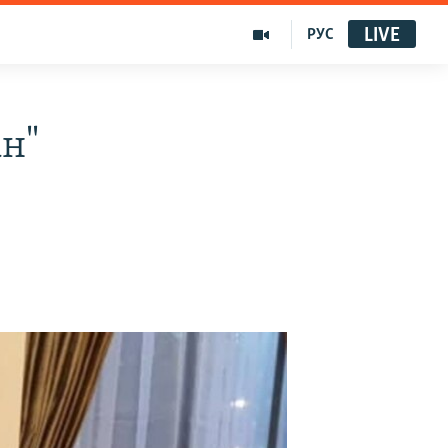
LIVE
РУС
н"