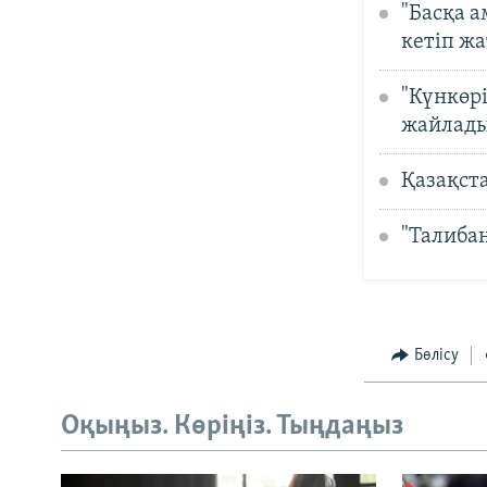
"Басқа 
кетіп ж
"Күнкөр
жайлад
Қазақста
"Талибан
Бөлісу
Оқыңыз. Көріңіз. Тыңдаңыз