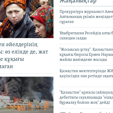
Жаңалықтар
Прокуратура журналист Але
Алёхованың үкімін жеңілдет
сұраған
Ұлыбритания Ресейдің алты 
санкция салды
ен әйелдерінің
"Жосықсыз ұстау". Қазақста
: өз елінде де, жат
құқығы бюросы Ермек Нары
де құқығы
жайлы мәлімдеме жасады
маған
Қазақстан мектептерінде Ж
қауіпсіздік пән ретінде оқы
"Қазақстан" арнасы сайлауа
дебаттағы сауалнамада "ешқ
бұрмалау болған жоқ" дейді