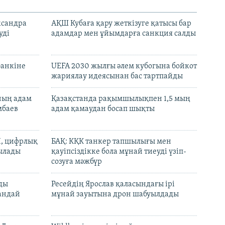
ксандра
АҚШ Кубаға қару жеткізуге қатысы бар
уді
адамдар мен ұйымдарға санкция салды
банкіне
UEFA 2030 жылғы әлем кубогына бойкот
жариялау идеясынан бас тартпайды
нның адам
Қазақстанда рақымшылықпен 1,5 мың
мбаев
адам қамаудан босап шықты
И, цифрлық
БАҚ: КҚК танкер тапшылығы мен
тылады
қауіпсіздікке бола мұнай тиеуді үзіп-
созуға мәжбүр
лды
Ресейдің Ярослав қаласындағы ірі
андай
мұнай зауытына дрон шабуылдады