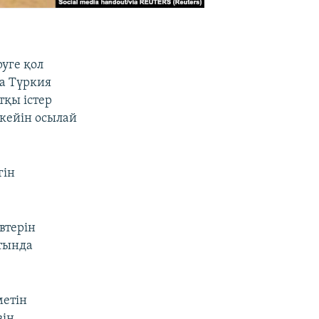
уге қол
да Түркия
тқы істер
кейін осылай
гін
втерін
ытында
метін
зін