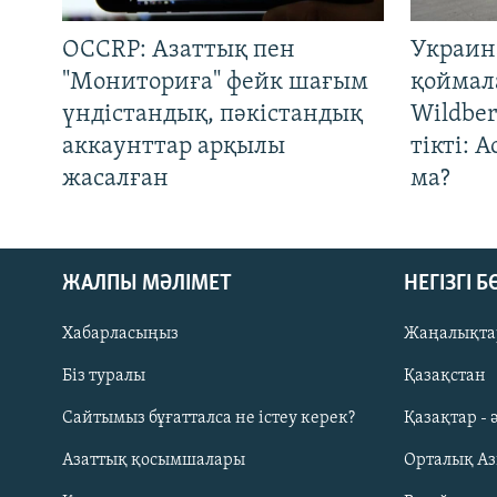
OCCRP: Азаттық пен
Украин
"Мониториға" фейк шағым
қоймал
үндістандық, пәкістандық
Wildber
аккаунттар арқылы
тікті: 
жасалған
ма?
ЖАЛПЫ МӘЛІМЕТ
НЕГІЗГІ 
Хабарласыңыз
Жаңалықта
Біз туралы
Қазақстан
Русский
Сайтымыз бұғатталса не істеу керек?
Қазақтар - 
Азаттық қосымшалары
Орталық А
ЖАЗЫЛЫҢЫЗ