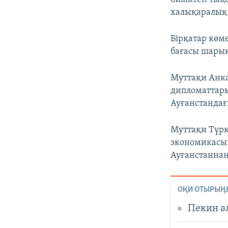
халықаралық
Бірқатар көм
бағасы шарық
Муттақи Анк
дипломаттары
Ауғанстандағы
Муттақи Түрк
экономикасын
Ауғанстаннан
ОҚИ ОТЫРЫҢ
Пекин ә