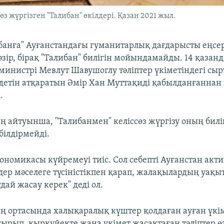
з жүргізген "Талибан" өкілдері. Қазан 2021 жыл.
банға" Ауғанстандағы гуманитарлық дағдарысты еңсер
зір, бірақ "Талибан" билігін мойындамайды. 14 қазан
министрі Мевлут Шавушоглу тәліптер үкіметіндегі сыр
детін атқаратын Әмір Хан Муттақиді қабылданғаннан 
.
 айтуынша, "Талибанмен" келіссөз жүргізу оның билі
ілдірмейді.
ономикасы күйремеуі тиіс. Сол себепті Ауғанстан акти
лдер мәселеге түсіністікпен қарап, жалақылардың уақ
дай жасау керек" деді ол.
 ортасында халықаралық күштер қолдаған ауған үкі
сырып, қыркүйекте жаңа үкімет жасақтаған тәліптер ө