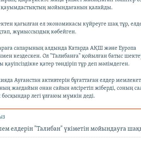
 қауымдастықтың мойындағанын қалайды.
ектен қағылған ел экономикасы күйреуге шақ тұр, елде
тап, жұмыссыздық көбейген.
араға сапарының алдында Катарда АҚШ және Еуропа
мен кездескен. Ол "Талибанға" қойылған батыс шекте
 қауіпсіздікке қатер төндіріп тұр деп мәлімдеген.
ияда Ауғанстан активтерін бұғаттаған елдер мемлеке
ың жағдайын онан сайын әлсіретіп жіберді, соның с
 босқындар легі ұлғаюы мүмкін деді.
ЫЗ
лем елдерін "Талибан" үкіметін мойындауға ша