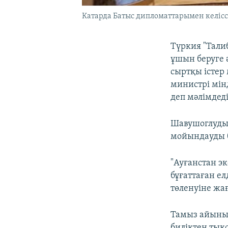
Катарда Батыс дипломаттарымен келіссө
Түркия "Тали
ұшын беруге ә
сыртқы істер 
министрі мін
деп мәлімдеді
Шавушоглудың
мойындауды б
"Ауғанстан эк
бұғаттаған е
төленуіне жағ
Тамыз айының
биліктен тық