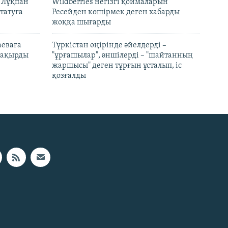
н Лұқпан
Wildberries негізгі қоймаларын
татуға
Ресейден көшірмек деген хабарды
жоққа шығарды
аеваға
Түркістан өңірінде әйелдерді –
 шақырды
"ұрғашылар", әншілерді – "шайтанның
жаршысы" деген тұрғын ұсталып, іс
қозғалды