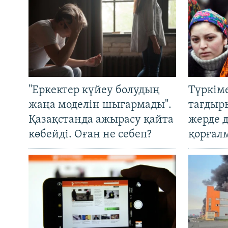
"Еркектер күйеу болудың
Түркім
жаңа моделін шығармады".
тағдыры
Қазақстанда ажырасу қайта
жерде 
көбейді. Оған не себеп?
қорғал