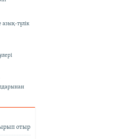
 азық-түлік
улері
т
алдарынан
қырып отыр