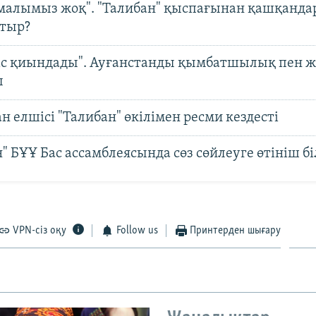
амалымыз жоқ". "Талибан" қыспағынан қашқанда
атыр?
іс қиындады". Ауғанстанды қымбатшылық пен
ы
н елшісі "Талибан" өкілімен ресми кездесті
" БҰҰ Бас ассамблеясында сөз сөйлеуге өтініш бі
VPN-сіз оқу
Follow us
Принтерден шығару