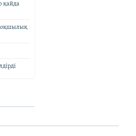
р қайда
 жоқшылық
лдірді