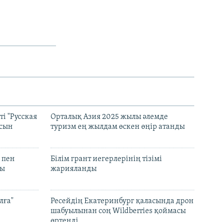
і "Русская
Орталық Азия 2025 жылы әлемде
асын
туризм ең жылдам өскен өңір атанды
 пен
Білім грант иегерлерінің тізімі
лы
жарияланды
лға"
Ресейдің Екатеринбург қаласында дрон
шабуылынан соң Wildberries қоймасы
өртенді