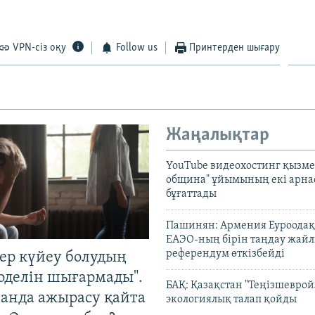
VPN-сіз оқу
Follow us
Принтерден шығару
Жаңалықтар
YouTube видеохостинг қызмет
община" ұйымының екі арн
бұғаттады
Пашинян: Армения Еуроодақ
ЕАЭО-ның бірін таңдау жай
референдум өткізбейді
тер күйеу болудың
оделін шығармады".
БАҚ: Қазақстан "Теңізшеврой
танда ажырасу қайта
экологиялық талап қойды