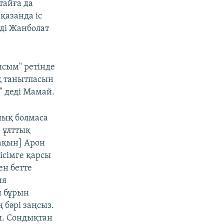
тайға да
қазанда іс
еді Жанболат
ысым" ретінде
қ танытпасын
" деді Мамай.
йық болмаса
з ұлттық
 ақын] Арон
ісімге қарсы
ен бетте
ия
н бұрын
 бәрі заңсыз.
ы. Сондықтан