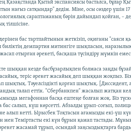
ең Қазақстанда Қытай экспансиясы басталса, бұлар Қы
ын нағыз сатқындар" дедім. Міне, осы сөздер үшін 17 
лологиялық сараптаманың бәрін дайындап қойған, – д
қ тілшісіне.
здерінен бас тартпайтынын жеткізіп, оқиғаны "саяси қ
ұл биліктің демпартия митингіге шықпасын, наразылы
жасап отырған әрекеті, басқаша түсіндіру мүмкін емес
кте шыққан кезде басбұзарлықпен болмаса заңды бұза
жасайық, теріс әрекет жасайық деп шыққан жоқпыз. Бі
ап шықтық. Тәуелсіздікті қорғап шықтық. [Диссидент,
тандық талап еттік. "Сбербанкпен" жасалып жатқан кел
мызда мегафоннан басқа ештеңе болған жоқ. Біз түск
а бас салып, күш көрсетті. Абзалды ұрып-соғып, полиц
не алып кетті. Ырысбек Тоқтасын ағамызды екі-үш кү
ен мен Теміртасты екі күн бұрын қамап тастады. Мұның
әрекет жасамай тұрып, осындай заңсыздықтарға бард