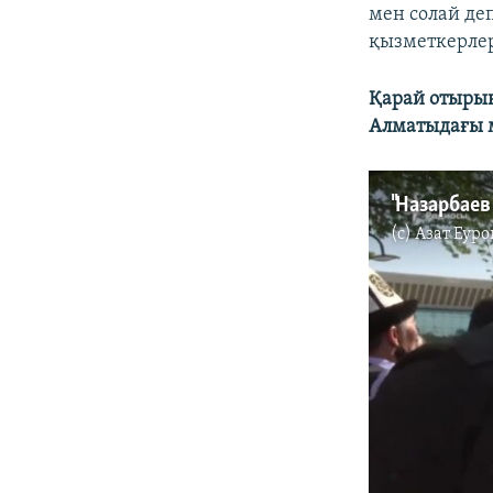
мен солай деп
қызметкерлер
Қарай отырыңы
Алматыдағы м
(c)
Азат Еуро