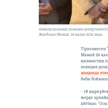
Алматы қалалық полиция департаменті 
Жанболат Мамай. 26 қазан 2021 жыл.
Тіркелмеген 
Мамай 26 қаз
қылмыстық іс
полиция депа
маңында өтке
бабы бойынша
– 18 қыркүйек
жерде арнайы
айттым: "Осы