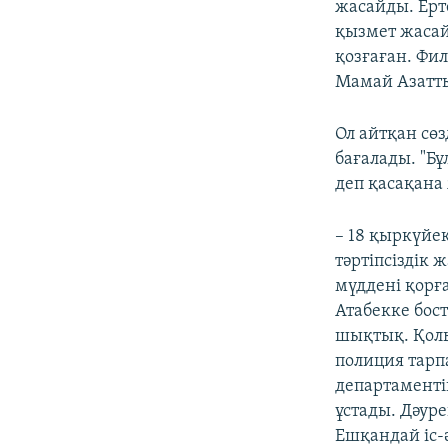
жасайды. Ерт
қызмет жасайт
қозғаған. Фи
Мамай Азатты
Ол айтқан сө
бағалады. "Б
деп қасақана 
– 18 қыркүйе
тәртіпсіздік 
мүддені қорғ
Атабекке бос
шықтық. Қолы
полиция тарп
департаменті
ұстады. Дәур
Ешқандай іс-