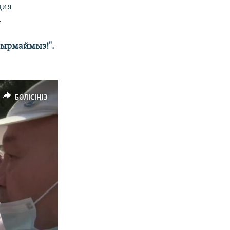
ция
.
лдырмаймыз!".
БӨЛІСІҢІЗ