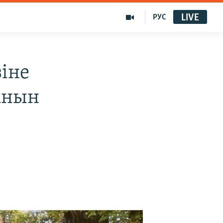
LIVE
РУС
іне
анын