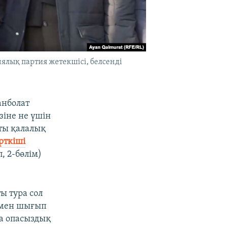
ялық партия жетекшісі, белсенді
анболат
зіне не үшін
аты қалалық
рткіші
, 2-бөлім)
ы тура сол
н мен шығып
на опасыздық