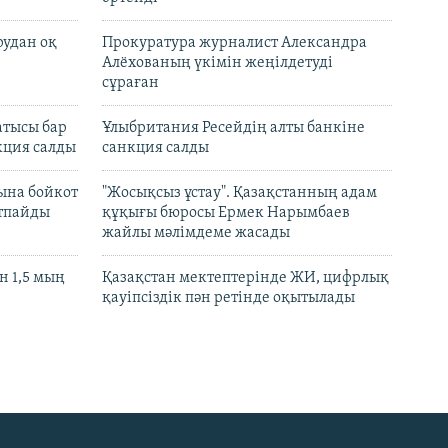
рудан оқ
Прокуратура журналист Александра
Алёхованың үкімін жеңілдетуді
сұраған
атысы бар
Ұлыбритания Ресейдің алты банкіне
кция салды
санкция салды
ына бойкот
"Жосықсыз ұстау". Қазақстанның адам
ртпайды
құқығы бюросы Ермек Нарымбаев
жайлы мәлімдеме жасады
 1,5 мың
Қазақстан мектептерінде ЖИ, цифрлық
қауіпсіздік пән ретінде оқытылады