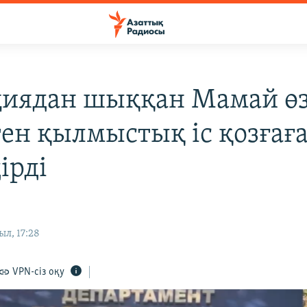
иядан шыққан Мамай өз
тен қылмыстық іс қозғағ
ірді
ыл, 17:28
VPN-сіз оқу