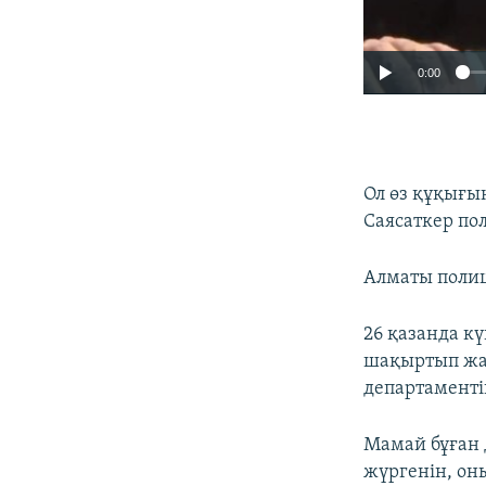
0:00
Ол өз құқығы
Саясаткер по
Алматы полиц
26 қазанда к
шақыртып жат
департаменті
Мамай бұған д
жүргенін, он