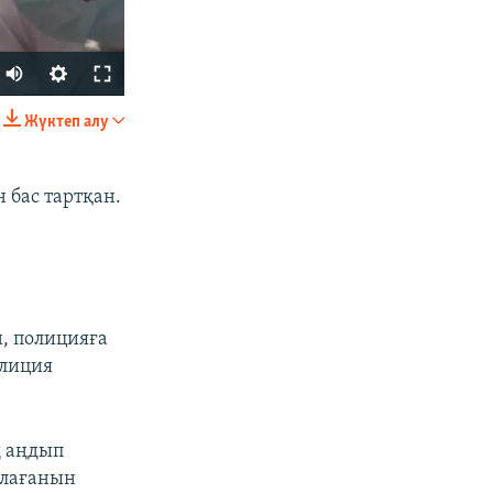
Жүктеп алу
БӨЛІСІҢІЗ
 бас тартқан.
.
н, полицияға
px
width
олиция
ң аңдып
ялағанын