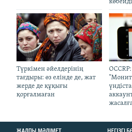
көбейді
Түркімен әйелдерінің
OCCRP:
тағдыры: өз елінде де, жат
"Монит
жерде де құқығы
үндіст
қорғалмаған
аккаун
жасалғ
ЖАЛПЫ МӘЛІМЕТ
НЕГІЗГІ 