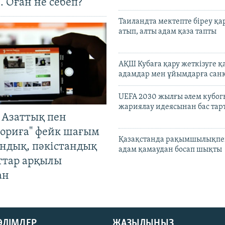
. Оған не себеп?
Таиландта мектепте біреу қа
атып, алты адам қаза тапты
АҚШ Кубаға қару жеткізуге қ
адамдар мен ұйымдарға сан
UEFA 2030 жылғы әлем кубог
жариялау идеясынан бас та
 Азаттық пен
ориға" фейк шағым
Қазақстанда рақымшылықпен
андық, пәкістандық
адам қамаудан босап шықты
ттар арқылы
ан
БӨЛІМДЕР
ЖАЗЫЛЫҢЫЗ