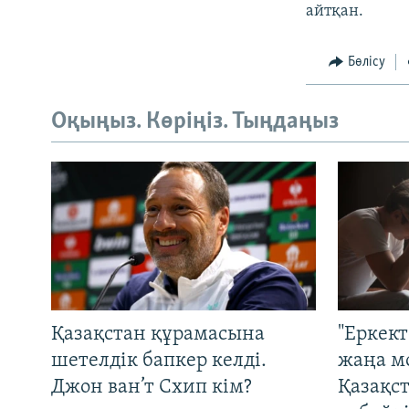
айтқан.
Бөлісу
Оқыңыз. Көріңіз. Тыңдаңыз
Қазақстан құрамасына
"Еркек
шетелдік бапкер келді.
жаңа м
Джон ван’т Схип кім?
Қазақс