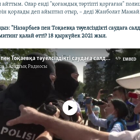
 айттым. Олар енді "қоғамдық тәртіпті қорғаған" поли
ін қорлады деп айыптап отыр, – деді Жанболат Мамай
з: "Назарбаев пен Тоқаевқа тәуелсіздікті саудаға са
итинг қалай өтті? 18 қыркүйек 2021 жыл.
"Назарбаев пен Тоқаевқа тәуелсіздікті саудаға салдырмаймыз!". Алматыдағы митинг қалай өтті?
EMBED
па / Азаттық Радиосы
No media source currently available