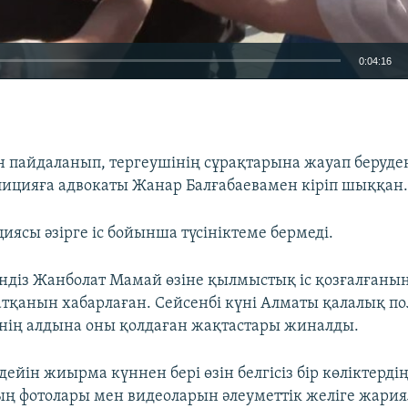
0:04:16
EMBED
н пайдаланып, тергеушінің сұрақтарына жауап беруден
лицияға адвокаты Жанар Балғабаевамен кіріп шыққан
иясы әзірге іс бойынша түсініктеме бермеді.
үндіз Жанболат Мамай өзіне қылмыстық іс қозғалғаны
қанын хабарлаған. Сейсенбі күні Алматы қалалық п
нің алдына оны қолдаған жақтастары жиналды.
ейін жиырма күннен бері өзін белгісіз бір көліктерді
ың фотолары мен видеоларын әлеуметтік желіге жари