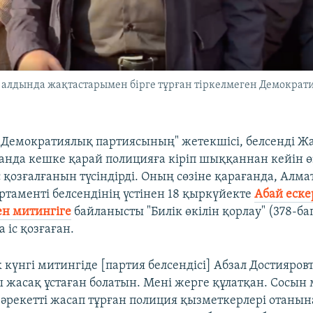
алдында жақтастарымен бірге тұрған тіркелмеген Демократи
"Демократиялық партиясының" жетекшісі, белсенді Ж
анда кешке қарай полицияға кіріп шыққаннан кейін ө
 қозғалғанын түсіндірді. Оның сөзіне қарағанда, Алм
ртаменті белсендінің үстінен 18 қыркүйекте
Абай еске
н митингіге
байланысты "Билік өкілін қорлау" (378-бап
 іс қозғаған.
 күнгі митингіде [партия белсендісі] Абзал Достияровт
 жасақ ұстаған болатын. Мені жерге құлатқан. Сосы
 әрекетті жасап тұрған полиция қызметкерлері отаны