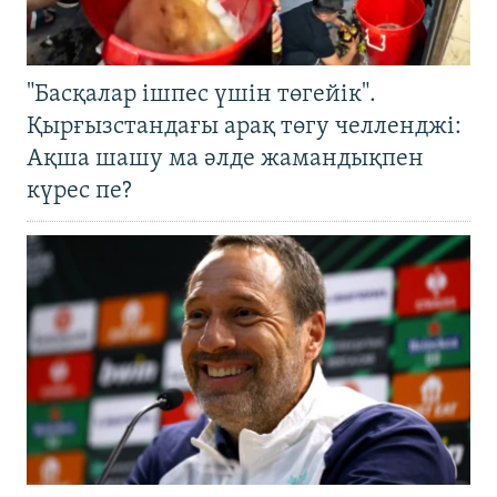
"Басқалар ішпес үшін төгейік".
Қырғызстандағы арақ төгу челленджі:
Ақша шашу ма әлде жамандықпен
күрес пе?