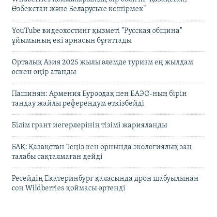
Өзбекстан және Беларуське көшірмек"
YouTube видеохостинг қызметі "Русская община"
ұйымының екі арнасын бұғаттады
Орталық Азия 2025 жылы әлемде туризм ең жылдам
өскен өңір атанды
Пашинян: Армения Еуроодақ пен ЕАЭО-ның бірін
таңдау жайлы референдум өткізбейді
Білім грант иегерлерінің тізімі жарияланды
БАҚ: Қазақстан Теңіз кен орнында экологиялық заң
талабы сақталмаған дейді
Ресейдің Екатеринбург қаласында дрон шабуылынан
соң Wildberries қоймасы өртенді