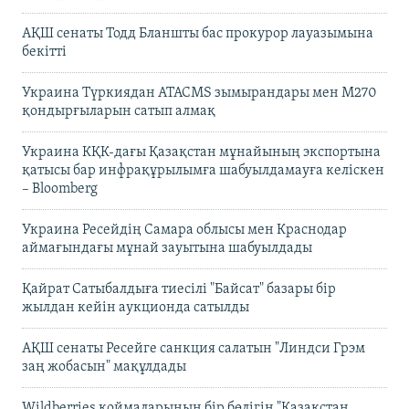
АҚШ сенаты Тодд Бланшты бас прокурор лауазымына
бекітті
Украина Түркиядан ATACMS зымырандары мен M270
қондырғыларын сатып алмақ
Украина КҚК-дағы Қазақстан мұнайының экспортына
қатысы бар инфрақұрылымға шабуылдамауға келіскен
– Bloomberg
Украина Ресейдің Самара облысы мен Краснодар
аймағындағы мұнай зауытына шабуылдады
Қайрат Сатыбалдыға тиесілі "Байсат" базары бір
жылдан кейін аукционда сатылды
АҚШ сенаты Ресейге санкция салатын "Линдси Грэм
заң жобасын" мақұлдады
Wildberries қоймаларының бір бөлігін "Қазақстан,