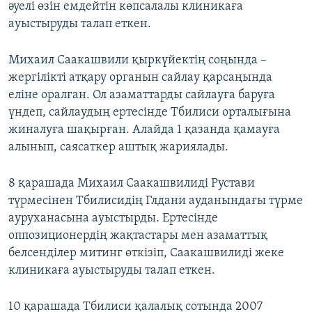
әуелі өзін емдейтін көпсалалы клиникаға
ауыстыруды талап еткен.
Михаил Саакашвили қыркүйектің соңында –
жергілікті атқару органын сайлау қарсаңында
еліне оралған. Ол азаматтарды сайлауға баруға
үндеп, сайлаудың ертесінде Тбилиси орталығына
жиналуға шақырған. Алайда 1 қазанда қамауға
алынып, саясаткер аштық жариялады.
8 қарашада Михаил Саакашвилиді Рустави
түрмесінен Тбилисидің Глдани ауданындағы түрме
ауруханасына ауыстырды. Ертесінде
оппозиционердің жақтастары мен азаматтық
белсенділер митинг өткізіп, Саакашвилиді жеке
клиникаға ауыстыруды талап еткен.
10 қарашада Тбилиси қалалық сотында 2007