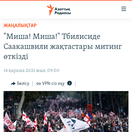
Accessibility
links
Skip
ЖАҢАЛЫҚТАР
to
ЖАҢАЛЫҚТАР
"Миша! Миша!" Тбилисиде
main
САЯСАТ
content
Саакашвили жақтастары митинг
AZATTYQTV
Skip
өткізді
to
ҚАҢТАР ОҚИҒАСЫ
main
14 қараша 2021 жыл, 09:00
АДАМ ҚҰҚЫҚТАРЫ
Navigation
Skip
Бөлісу
VPN-сіз оқу
ӘЛЕУМЕТ
to
ӘЛЕМ
Search
АРНАЙЫ ЖОБАЛАР
Русский