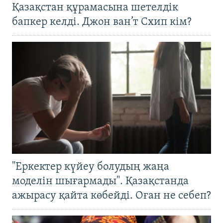
Қазақстан құрамасына шетелдік
бапкер келді. Джон ван’т Схип кім?
"Еркектер күйеу болудың жаңа
моделін шығармады". Қазақстанда
ажырасу қайта көбейді. Оған не себеп?