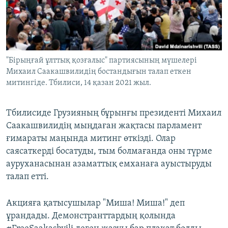
ЖАЗЫЛЫҢЫЗ
Басқа тілдерде
"Бірыңғай ұлттық қозғалыс" партиясының мүшелері
Михаил Саакашвилидің бостандығын талап еткен
митингіде. Тбилиси, 14 қазан 2021 жыл.
Тбилисиде Грузияның бұрынғы президенті Михаил
Саакашвилидің мыңдаған жақтасы парламент
ғимараты маңында митинг өткізді. Олар
саясаткерді босатуды, тым болмағанда оны түрме
ауруханасынан азаматтық емханаға ауыстыруды
талап етті.
Акцияға қатысушылар "Миша! Миша!" деп
ұрандады. Демонстранттардың қолында