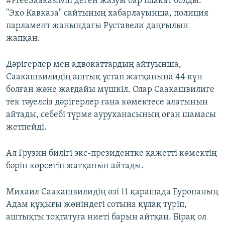
#FreeSaakashvilі деген жазуы бар плакат болды.
"Эхо Кавказа" сайтының хабарлауынша, полиция
парламент жанындағы Руставели даңғылын
жапқан.
Дәрігерлер мен адвокаттардың айтуынша,
Саакашвилидің аштық ұстап жатқанына 44 күн
болған және жағдайы мүшкіл. Олар Саакашвилиге
тек тәуелсіз дәрігерлер ғана көмектесе алатынын
айтады, себебі түрме ауруханасының оған шамасы
жетпейді.
Ал Грузин билігі экс-президентке қажетті көмектің
бәрін көрсетіп жатқанын айтады.
Михаил Саакашвилидің өзі 11 қарашада Еуропаның
Адам құқығы жөніндегі сотына құлақ түріп,
аштықты тоқтатуға ниеті барын айтқан. Бірақ ол