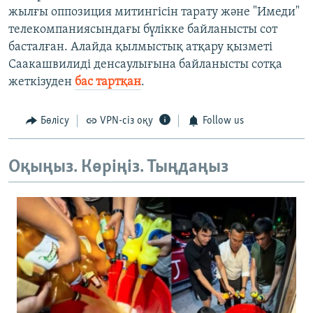
жылғы оппозиция митингісін тарату және "Имеди"
телекомпаниясындағы бүлікке байланысты сот
басталған. Алайда қылмыстық атқару қызметі
Саакашвилиді денсаулығына байланысты сотқа
жеткізуден
бас тартқан
.
Бөлісу
VPN-сіз оқу
Follow us
Оқыңыз. Көріңіз. Тыңдаңыз