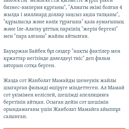
Байбектің "мемлекеттік қызметте жүріп үлкен
бизнес-империя құрғаны", "Алматы әкімі болған 4
жылда 1 миллиард доллар заңсыз ақша тапқаны",
"құрылысқа және көлік тұрағына" қала аумағының
және Іле-Алатау ұлттық паркінің "жерін бергені"
мен "пара алғаны" жайлы айтылған.
Бауыржан Байбек бұл сөздер "нақты фактілер мен
құжаттар негізінде дәлелдеуі тиіс" деп фильм
авторын сотқа берген.
Жазда сот Жанболат Мамайды шенеунік жайлы
шығарған фильмді өшіруге міндеттеген. Ал Мамай
сот үкімімен келіспей, шешімді апелляцияға
беретінін айтқан. Осыған дейін сот шешімін
орындамағаны үшін Жанболат Мамайға айыппұл
салынған.