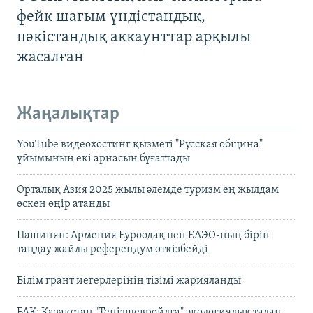
фейк шағым үндістандық,
пәкістандық аккаунттар арқылы
жасалған
Жаңалықтар
YouTube видеохостинг қызметі "Русская община"
ұйымының екі арнасын бұғаттады
Орталық Азия 2025 жылы әлемде туризм ең жылдам
өскен өңір атанды
Пашинян: Армения Еуроодақ пен ЕАЭО-ның бірін
таңдау жайлы референдум өткізбейді
Білім грант иегерлерінің тізімі жарияланды
БАҚ: Қазақстан "Теңізшевройлға" экологиялық талап