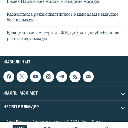
Ермек Нарымбаев жайлы мәлімдеме жасады
Қазақстанда рақымшылықпен 1,5 мың адам қамаудан
босап шықты
Қазақстан мектептерінде ЖИ, цифрлық қауіпсіздік пән
ретінде оқытылады
ЖАЗЫЛЫҢЫЗ
ЖАЛПЫ МӘЛІМЕТ
НЕГІЗГІ БӨЛІМДЕР
Азат Еуропа / Азаттық радиосы © 2026, Inc. | Барлық
құқықтары қорғалған