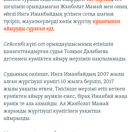
шешімін орындамаған Жанболат Мамай мен оның
әйелі Инга Иманбайдың үстінен сотқа шағым
түсіріп, жауапкерлерді көлік жүргізу
құқығынан
айыруды сұраған еді
.
Сейсенбі күні сот орындаушысының өтінішін
қанағаттандырған судья Толқын Далабаева
дегенмен куәліктен айыру мерзімін нақтыламады.
Cудьяның сөзінше, Инга Иманбайдың 2007 жылы
алған жүргізуші куәлігі 10 жылға беріліп, 2017
жылы уақыты өткен. Тиісінше мерзімі өтіп кеткен
куәліктен айыру мүмкін емес, бірақ Иманбай жаңа
куәлік те ала алмайды. Ал Жанболат Мамай
жарамды жүргізуші куәлігінен уақытша
айырылды.