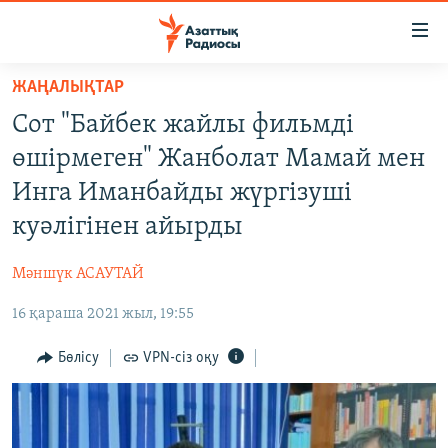
Accessibility
links
Skip
ЖАҢАЛЫҚТАР
to
ЖАҢАЛЫҚТАР
Сот "Байбек жайлы фильмді
main
САЯСАТ
content
өшірмеген" Жанболат Мамай мен
AZATTYQTV
Skip
Инга Иманбайды жүргізуші
to
ҚАҢТАР ОҚИҒАСЫ
куәлігінен айырды
main
АДАМ ҚҰҚЫҚТАРЫ
Navigation
Мәншүк АСАУТАЙ
Skip
ӘЛЕУМЕТ
to
16 қараша 2021 жыл, 19:55
ӘЛЕМ
Search
АРНАЙЫ ЖОБАЛАР
Бөлісу
VPN-сіз оқу
Русский