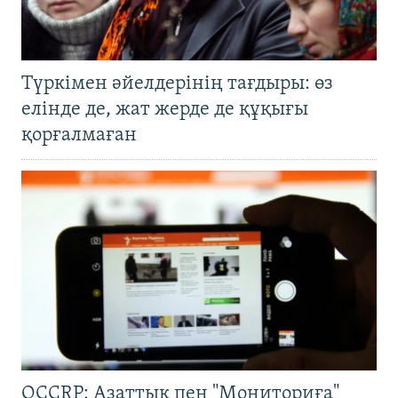
Түркімен әйелдерінің тағдыры: өз
елінде де, жат жерде де құқығы
қорғалмаған
OCCRP: Азаттық пен "Мониториға"