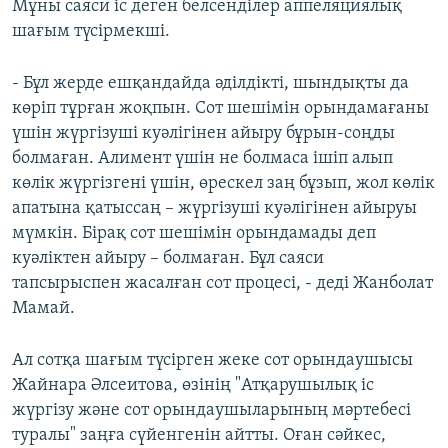
Мұны саяси іс деген белсенділер аппеляциялық
шағым түсірмекші.
- Бұл жерде ешқандайда әділдікті, шындықты да
көріп тұрған жоқпын. Сот шешімін орындамағаны
үшін жүргізуші куәлігінен айыру бұрын-соңды
болмаған. Алимент үшін не болмаса ішіп алып
көлік жүргізгені үшін, өрескел заң бұзып, жол көлік
апатына қатыссаң – жүргізуші куәлігінен айыруы
мүмкін. Бірақ сот шешімін орындамады деп
куәліктен айыру – болмаған. Бұл саяси
тапсырыспен жасалған сот процесі, - деді Жанболат
Мамай.
Ал сотқа шағым түсірген жеке сот орындаушысы
Жайнара Әлсеитова, өзінің "Атқарушылық iс
жүргізу және сот орындаушыларының мәртебесі
туралы" заңға сүйенгенін айтты. Оған сәйкес,