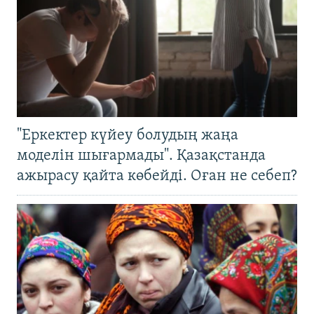
"Еркектер күйеу болудың жаңа
моделін шығармады". Қазақстанда
ажырасу қайта көбейді. Оған не себеп?