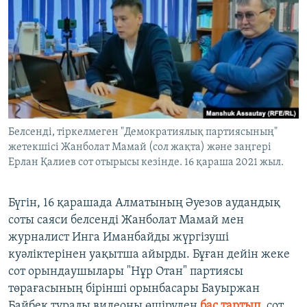
ЖАЗЫЛЫҢЫЗ
Басқа тілдерде
Белсенді, тіркелмеген "Демократиялық партиясының"
жетекшісі Жанболат Мамай (сол жақта) және заңгері
Ерлан Қалиев сот отырысы кезінде. 16 қараша 2021 жыл.
Бүгін, 16 қарашада Алматының Әуезов аудандық
соты саяси белсенді Жанболат Мамай мен
журналист Инга Иманбайды жүргізуші
куәліктерінен уақытша айырды. Бұған дейін жеке
сот орындаушылары "Нұр Отан" партиясы
төрағасының бірінші орынбасары Бауыржан
Байбек туралы видеоны өшіруден
бас тартып
,
сот