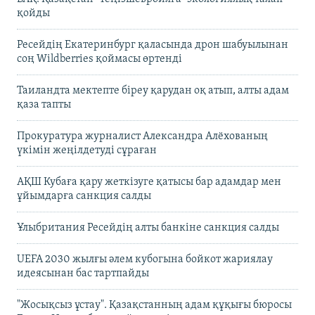
қойды
Ресейдің Екатеринбург қаласында дрон шабуылынан
соң Wildberries қоймасы өртенді
Таиландта мектепте біреу қарудан оқ атып, алты адам
қаза тапты
Прокуратура журналист Александра Алёхованың
үкімін жеңілдетуді сұраған
АҚШ Кубаға қару жеткізуге қатысы бар адамдар мен
ұйымдарға санкция салды
Ұлыбритания Ресейдің алты банкіне санкция салды
UEFA 2030 жылғы әлем кубогына бойкот жариялау
идеясынан бас тартпайды
"Жосықсыз ұстау". Қазақстанның адам құқығы бюросы