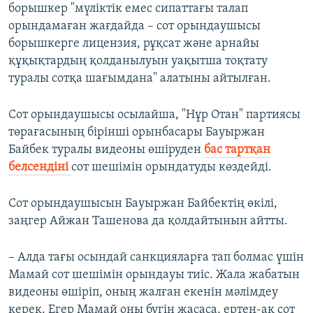
борышкер "мүліктік емес сипаттағы талап
орындамаған жағдайда – сот орындаушысы
борышкерге лицензия, рұқсат және арнайы
құқықтардың қолданылуын уақытша тоқтату
туралы сотқа шағымдана" алатыны айтылған.
Сот орындаушысы осылайша, "Нұр Отан" партиясы
төрағасының бірінші орынбасары Бауыржан
Байбек туралы видеоны өшіруден
бас тартқан
белсендіні
сот шешімін орындатуды көздейді.
Сот орындаушысын Бауыржан Байбектің өкілі,
заңгер Айжан Ташенова да қолдайтынын айтты.
– Алда тағы осындай санкцияларға тап болмас үшін
Мамай сот шешімін орындауы тиіс. Жала жабатын
видеоны өшіріп, оның жалған екенін мәлімдеу
керек. Егер Мамай оны бүгін жасаса, ертең-ақ сот