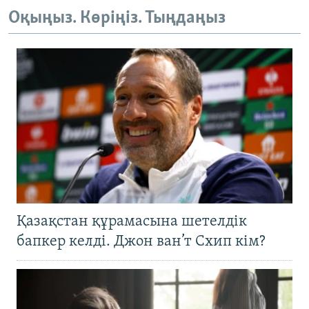
Оқыңыз. Көріңіз. Тыңдаңыз
Қазақстан құрамасына шетелдік
бапкер келді. Джон ван’т Схип кім?