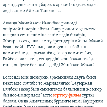
орындаушысының барлық әрекеті тоқтатылады, -
деді заңгер Айжан Ташенова.
Алайда Мамай мен Иманбай фильмді
өшірмейтіндерін айтты. Олар фильмге қатысты
шыққан сот шешіміне сенімсіздік білдіріп,
Жоғарғы сотқа шағым түсіргендерін айтты. Мамай
бұдан кейін БҰҰ-ның адам құқығы бойынша
комитетіне де арызданбақ, "егер комитет "ия,
Байбек адал екен, сендердікі жөн болмапты" десе
ғана, өшіруге болады" - дейді Жанболат Мамай.
Белсенді мен шенеунік арасындағы дауға биыл
көктемде Youtube'те жарияланған "Бауыржан
Байбек: Назарбаев сыныптасы баласының жемқор
бизнес-империясы" атты
зерттеу фильм
түрткі
болған. Онда Алматының бұрынғы әкімі Бауыржан