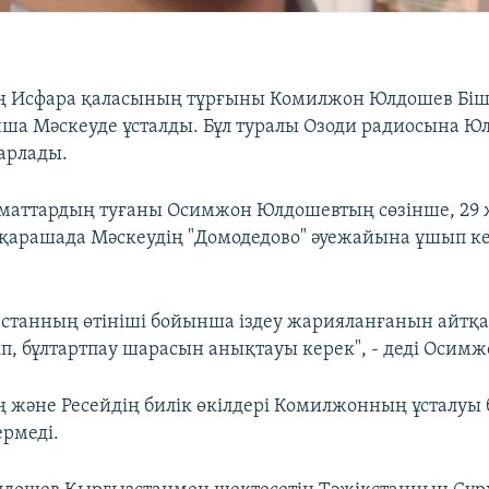
ң Исфара қаласының тұрғыны Комилжон Юлдошев Біш
ша Мәскеуде ұсталды. Бұл туралы Озоди радиосына 
арлады.
маттардың туғаны Осимжон Юлдошевтың сөзінше, 29 
қарашада Мәскеудің "Домодедово" әуежайына ұшып ке
станның өтініші бойынша іздеу жарияланғанын айтқа
іп, бұлтартпау шарасын анықтауы керек", - деді Осим
 және Ресейдің билік өкілдері Комилжонның ұсталу
ермеді.