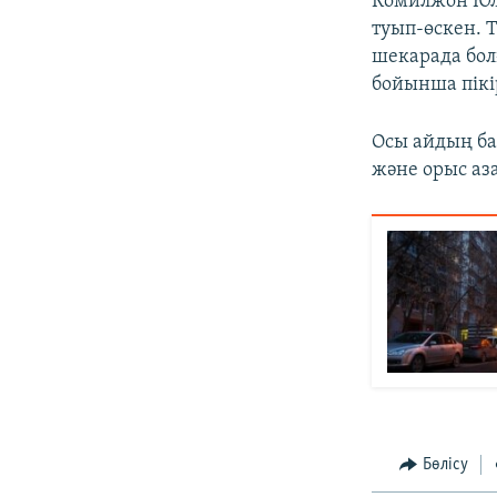
Комилжон Юл
туып-өскен. 
шекарада бол
бойынша пікі
Осы айдың ба
және орыс аз
Бөлісу