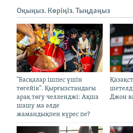
Оқыңыз. Көріңіз. Тыңдаңыз
"Басқалар ішпес үшін
Қазақс
төгейік". Қырғызстандағы
шетелді
арақ төгу челленджі: Ақша
Джон ва
шашу ма әлде
жамандықпен күрес пе?