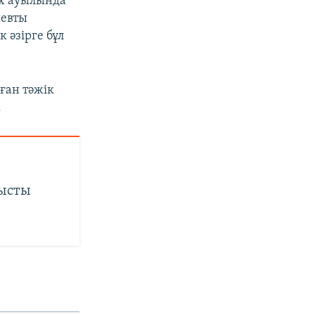
х ауылында
шевты
 әзірге бұл
ған тәжік
.
тысты