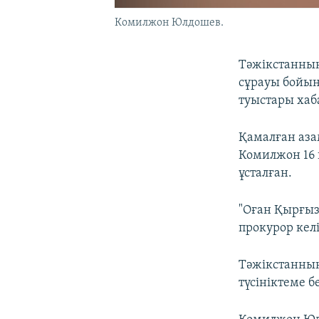
Комилжон Юлдошев.
Тәжікстанны
сұрауы бойын
туыстары хаб
Қамалған аза
Комилжон 16 
ұсталған.
"Оған Қырғыз
прокурор кел
Тәжікстанның
түсініктеме б