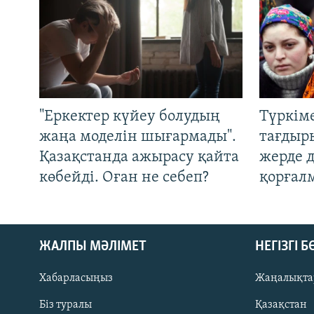
"Еркектер күйеу болудың
Түркім
жаңа моделін шығармады".
тағдыры
Қазақстанда ажырасу қайта
жерде 
көбейді. Оған не себеп?
қорғал
ЖАЛПЫ МӘЛІМЕТ
НЕГІЗГІ 
Хабарласыңыз
Жаңалықта
Біз туралы
Қазақстан