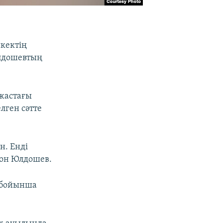
кектің
Юлдошевтың
жастағы
лген сәтте
н. Енді
жон Юлдошев.
ы бойынша