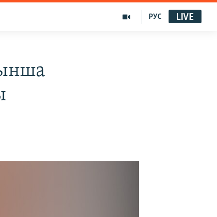
LIVE
РУС
йынша
ы