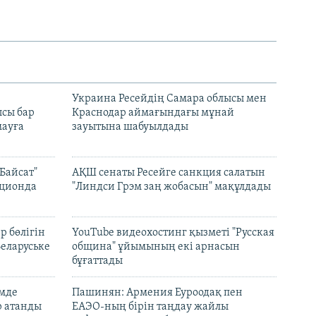
н
Украина Ресейдің Самара облысы мен
сы бар
Краснодар аймағындағы мұнай
ауға
зауытына шабуылдады
Байсат"
АҚШ сенаты Ресейге санкция салатын
кционда
"Линдси Грэм заң жобасын" мақұлдады
р бөлігін
YouTube видеохостинг қызметі "Русская
Беларуське
община" ұйымының екі арнасын
бұғаттады
емде
Пашинян: Армения Еуроодақ пен
р атанды
ЕАЭО-ның бірін таңдау жайлы