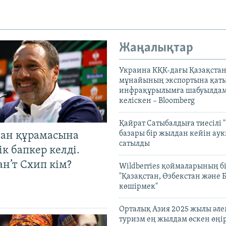
Жаңалықтар
Украина КҚК-дағы Қазақста
мұнайының экспортына қаты
инфрақұрылымға шабуылдам
келіскен – Bloomberg
Қайрат Сатыбалдыға тиесілі "
базары бір жылдан кейін ау
тан құрамасына
сатылды
к бапкер келді.
н’т Схип кім?
Wildberries қоймаларының бі
"Қазақстан, Өзбекстан және 
көшірмек"
Орталық Азия 2025 жылы әл
туризм ең жылдам өскен өңі