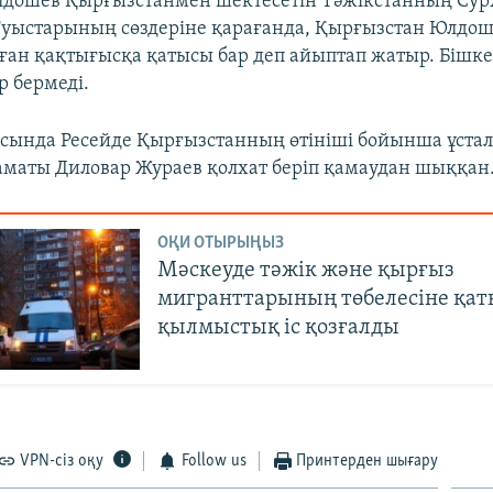
дошев Қырғызстанмен шектесетін Тәжікстанның Сур
Туыстарының сөздеріне қарағанда, Қырғызстан Юлдо
ған қақтығысқа қатысы бар деп айыптап жатыр. Бішкек
р бермеді.
сында Ресейде Қырғызстанның өтініші бойынша ұстал
аматы Диловар Жураев қолхат беріп қамаудан шыққан
ОҚИ ОТЫРЫҢЫЗ
Мәскеуде тәжік және қырғыз
мигранттарының төбелесіне қа
қылмыстық іс қозғалды
VPN-сіз оқу
Follow us
Принтерден шығару