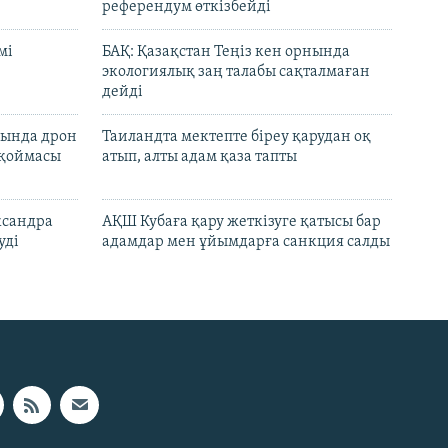
референдум өткізбейді
мі
БАҚ: Қазақстан Теңіз кен орнында
экологиялық заң талабы сақталмаған
дейді
сында дрон
Таиландта мектепте біреу қарудан оқ
 қоймасы
атып, алты адам қаза тапты
ксандра
АҚШ Кубаға қару жеткізуге қатысы бар
уді
адамдар мен ұйымдарға санкция салды