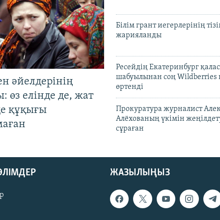
Білім грант иегерлерінің тізі
жарияланды
Ресейдің Екатеринбург қала
шабуылынан соң Wildberries
ен әйелдерінің
өртенді
: өз елінде де, жат
де құқығы
Прокуратура журналист Але
Алёхованың үкімін жеңілдет
маған
сұраған
БӨЛІМДЕР
ЖАЗЫЛЫҢЫЗ
р