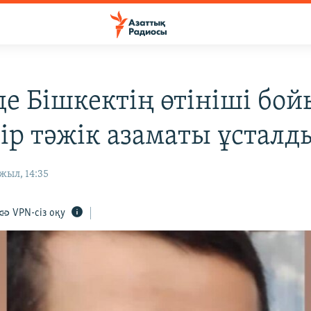
де Бішкектің өтініші бо
бір тәжік азаматы ұсталд
жыл, 14:35
VPN-сіз оқу