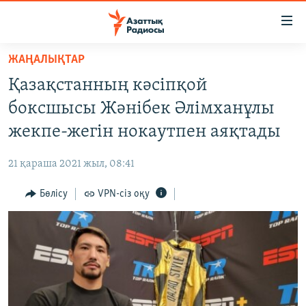
Accessibility
links
Skip
ЖАҢАЛЫҚТАР
to
ЖАҢАЛЫҚТАР
Қазақстанның кәсіпқой
main
САЯСАТ
content
боксшысы Жәнібек Әлімханұлы
AZATTYQTV
Skip
жекпе-жегін нокаутпен аяқтады
to
ҚАҢТАР ОҚИҒАСЫ
main
21 қараша 2021 жыл, 08:41
АДАМ ҚҰҚЫҚТАРЫ
Navigation
Skip
Бөлісу
VPN-сіз оқу
ӘЛЕУМЕТ
to
ӘЛЕМ
Search
АРНАЙЫ ЖОБАЛАР
Русский