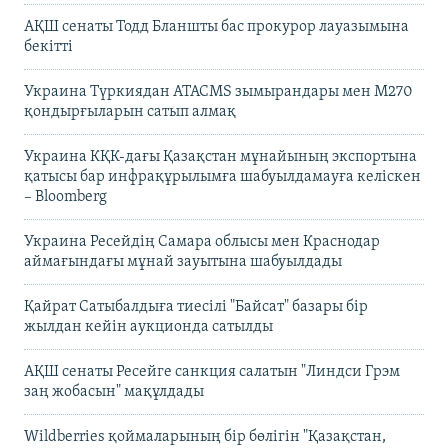
АҚШ сенаты Тодд Бланшты бас прокурор лауазымына
бекітті
Украина Түркиядан ATACMS зымырандары мен M270
қондырғыларын сатып алмақ
Украина КҚК-дағы Қазақстан мұнайының экспортына
қатысы бар инфрақұрылымға шабуылдамауға келіскен
– Bloomberg
Украина Ресейдің Самара облысы мен Краснодар
аймағындағы мұнай зауытына шабуылдады
Қайрат Сатыбалдыға тиесілі "Байсат" базары бір
жылдан кейін аукционда сатылды
АҚШ сенаты Ресейге санкция салатын "Линдси Грэм
заң жобасын" мақұлдады
Wildberries қоймаларының бір бөлігін "Қазақстан,