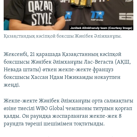
ЖАЗЫЛЫҢЫЗ
Басқа тілдерде
Қазақстандық кәсіпқой боксшы Жәнібек Әлімханұлы.
Жексенбі, 21 қарашада Қазақстанның кәсіпқой
боксшысы Жәнібек Әлімханұлы Лас-Вегаста (АҚШ,
Невада штаты) өткен жекпе-жекте француз
боксшысы Хассан Ндам Нжикамды нокаутпен
жеңді.
Жекпе-жекте Жәнібек Әлімханұлы орта салмақтағы
өзіне тиесілі WBO Global чемпионы титулын қорғап
қалды. Он раундқа жоспарланған жекпе-жек 8
раундта төреші шешімімен тоқтатылды.