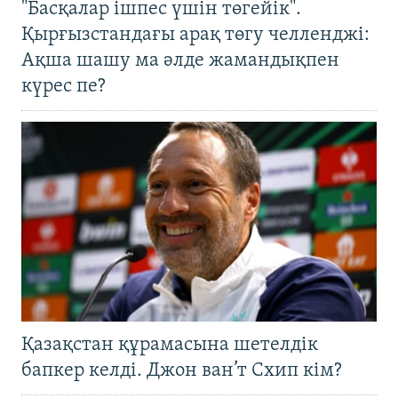
"Басқалар ішпес үшін төгейік".
Қырғызстандағы арақ төгу челленджі:
Ақша шашу ма әлде жамандықпен
күрес пе?
Қазақстан құрамасына шетелдік
бапкер келді. Джон ван’т Схип кім?