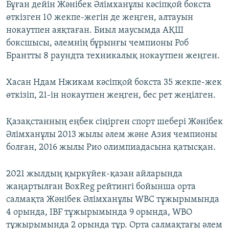
Бұған дейін Жәнібек Әлімханұлы кәсіпқой бокста
өткізген 10 жекпе-жегін де жеңген, алтауын
нокаутпен аяқтаған. Биыл маусымда АҚШ
боксшысы, әлемнің бұрынғы чемпионы Роб
Брантты 8 раундта техникалық нокаутпен жеңген.
Хасан Ндам Нжикам кәсіпқой бокста 35 жекпе-жек
өткізіп, 21-ін нокаутпен жеңген, бес рет жеңілген.
Қазақстанның еңбек сіңірген спорт шебері Жәнібек
Әлімханұлы 2013 жылы әлем және Азия чемпионы
болған, 2016 жылы Рио олимпиадасына қатысқан.
2021 жылдың қыркүйек-қазан айларында
жаңартылған BoxReg рейтингі бойынша орта
салмақта Жәнібек Әлімханұлы WBC тұжырымында
4 орында, IBF тұжырымында 9 орында, WBO
тұжырымында 2 орында тұр. Орта салмақтағы әлем