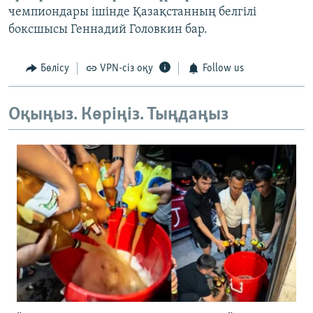
чемпиондары ішінде Қазақстанның белгілі
боксшысы Геннадий Головкин бар.
Бөлісу
VPN-сіз оқу
Follow us
Оқыңыз. Көріңіз. Тыңдаңыз