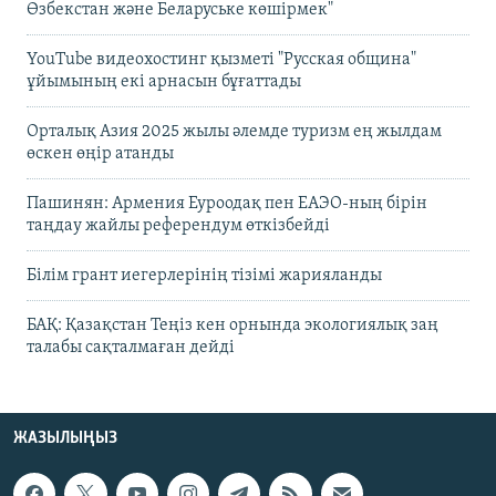
Өзбекстан және Беларуське көшірмек"
YouTube видеохостинг қызметі "Русская община"
ұйымының екі арнасын бұғаттады
Орталық Азия 2025 жылы әлемде туризм ең жылдам
өскен өңір атанды
Пашинян: Армения Еуроодақ пен ЕАЭО-ның бірін
таңдау жайлы референдум өткізбейді
Білім грант иегерлерінің тізімі жарияланды
БАҚ: Қазақстан Теңіз кен орнында экологиялық заң
талабы сақталмаған дейді
ЖАЗЫЛЫҢЫЗ