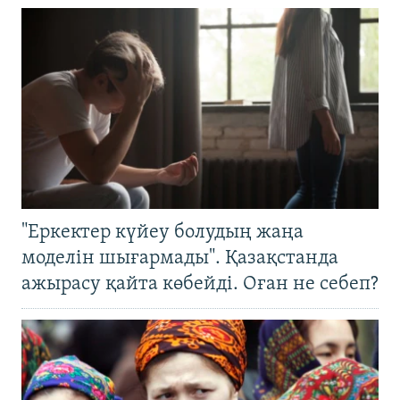
"Еркектер күйеу болудың жаңа
моделін шығармады". Қазақстанда
ажырасу қайта көбейді. Оған не себеп?