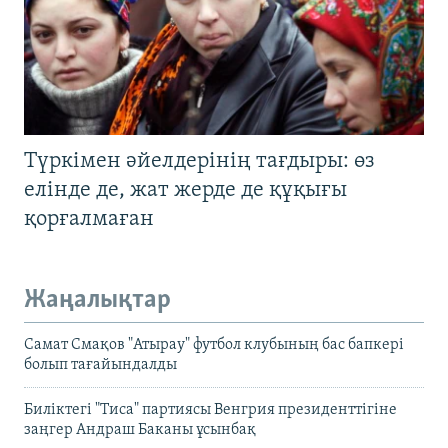
Түркімен әйелдерінің тағдыры: өз
елінде де, жат жерде де құқығы
қорғалмаған
Жаңалықтар
Самат Смақов "Атырау" футбол клубының бас бапкері
болып тағайындалды
Биліктегі "Тиса" партиясы Венгрия президенттігіне
заңгер Андраш Баканы ұсынбақ