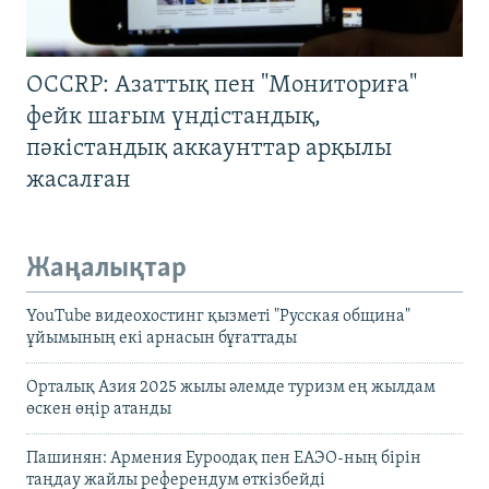
OCCRP: Азаттық пен "Мониториға"
фейк шағым үндістандық,
пәкістандық аккаунттар арқылы
жасалған
Жаңалықтар
YouTube видеохостинг қызметі "Русская община"
ұйымының екі арнасын бұғаттады
Орталық Азия 2025 жылы әлемде туризм ең жылдам
өскен өңір атанды
Пашинян: Армения Еуроодақ пен ЕАЭО-ның бірін
таңдау жайлы референдум өткізбейді