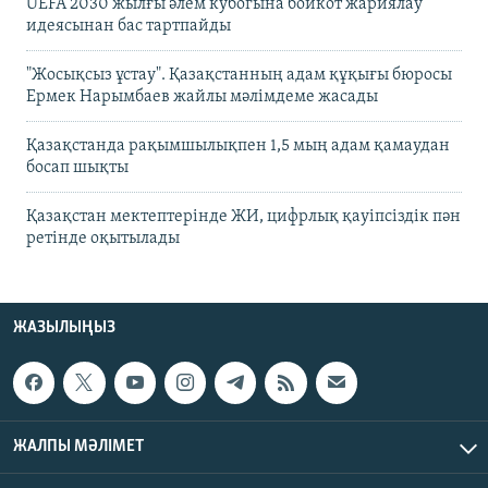
UEFA 2030 жылғы әлем кубогына бойкот жариялау
идеясынан бас тартпайды
"Жосықсыз ұстау". Қазақстанның адам құқығы бюросы
Ермек Нарымбаев жайлы мәлімдеме жасады
Қазақстанда рақымшылықпен 1,5 мың адам қамаудан
босап шықты
Қазақстан мектептерінде ЖИ, цифрлық қауіпсіздік пән
ретінде оқытылады
ЖАЗЫЛЫҢЫЗ
ЖАЛПЫ МӘЛІМЕТ