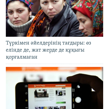
Түркімен әйелдерінің тағдыры: өз
елінде де, жат жерде де құқығы
қорғалмаған