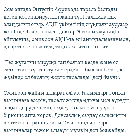
Осы аптада Оңтүстік Африкада тарала бастады
деген коронавирустың жаңа түрі ғалымдарды
алаңдатып отыр. АҚШ үкіметінің жұқпалы аурулар
жөніндегі сарапшысы доктор Энтони Фаучидің
айтуынша, омикрон АҚШ-та әлі анықталмағанмен,
қазір тіркеліп жатса, таңғалмайтынын айтты.
"Тез жұғатын вирусқа тап болған кезде және ол
саяхаттап жүрген туристерден табылған болса, іс
жүзінде ол барлық жерге таралады" деді Фаучи.
Омикрон жайлы ақпарат әлі аз. Ғалымдарға оның
вакцинаға әсерін, таралу жылдамдығы мен ауруды
асқындыру деңгейі, емдеу жолын түсіну үшін
бірнеше апта керек. Денсаулық сақтау саласының
көптеген сарапшылары Омикронды қазіргі
вакциналар тежей алмауы мүмкін деп болжайды.