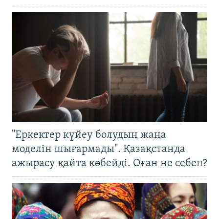
"Еркектер күйеу болудың жаңа
моделін шығармады". Қазақстанда
ажырасу қайта көбейді. Оған не себеп?