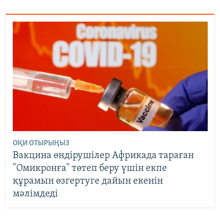
ОҚИ ОТЫРЫҢЫЗ
Вакцина өндірушілер Африкада тараған
"Омикронға" төтеп беру үшін екпе
құрамын өзгертуге дайын екенін
мәлімдеді