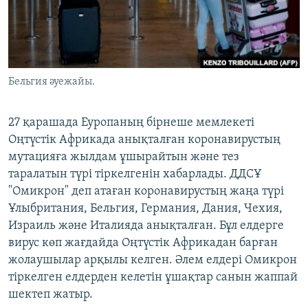
ЖАЗЫЛЫҢЫЗ
Басқа тілдерде
Бельгия әуежайы.
27 қарашада Еуропаның бірнеше мемлекеті
Оңтүстік Африкада анықталған коронавирустың
мутацияға жылдам ұшырайтын және тез
таралатын түрі тіркелгенін хабарлады. ДДСҰ
"Омикрон" деп атаған коронавирустың жаңа түрі
Ұлыбритания, Бельгия, Германия, Дания, Чехия,
Израиль және Италияда анықталған. Бұл елдерге
вирус көп жағдайда Оңтүстік Африкадан барған
жолаушылар арқылы келген. Әлем елдері Омикрон
тіркелген елдерден келетін ұшақтар санын жаппай
шектеп жатыр.