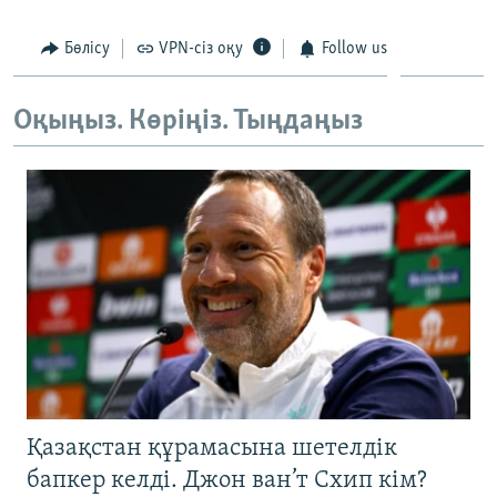
Бөлісу
VPN-сіз оқу
Follow us
Оқыңыз. Көріңіз. Тыңдаңыз
Қазақстан құрамасына шетелдік
бапкер келді. Джон ван’т Схип кім?