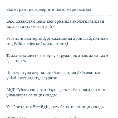
Білім грант иегерлерінің тізімі жарияланды
БАҚ: Қазақстан Теңіз кен орнында экологиялық заң
талабы сақталмаған дейді
Ресейдің Екатеринбург қаласында дрон шабуылынан
соң Wildberries қоймасы өртенді
Таиландта мектепте біреу қарудан оқ атып, алты адам
қаза тапты
Прокуратура журналист Александра Алёхованың
үкімін жеңілдетуді сұраған
АҚШ Кубаға қару жеткізуге қатысы бар адамдар мен
ұйымдарға санкция салды
Ұлыбритания Ресейдің алты банкіне санкция салды