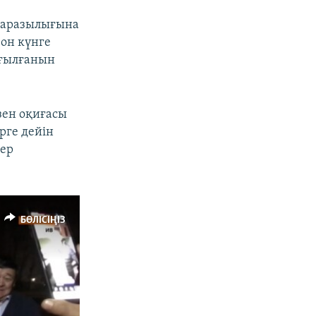
наразылығына
px
width
 он күнге
ығылғанын
зен оқиғасы
рге дейін
дер
БӨЛІСІҢІЗ