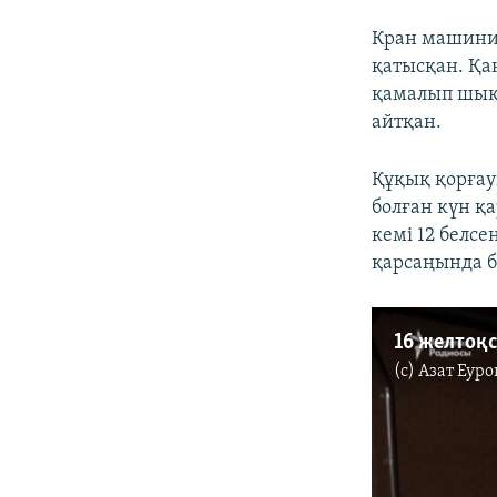
Кран машинис
қатысқан. Қа
қамалып шыққ
айтқан.
Құқық қорғау
болған күн қ
кемі 12 белсе
қарсаңында бе
(c)
Азат Еуро