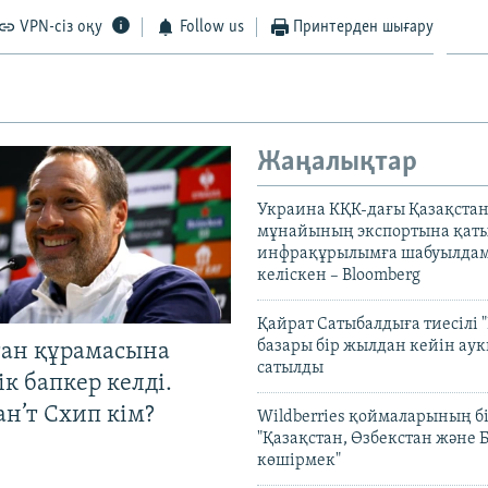
VPN-сіз оқу
Follow us
Принтерден шығару
Жаңалықтар
Украина КҚК-дағы Қазақста
мұнайының экспортына қаты
инфрақұрылымға шабуылдам
келіскен – Bloomberg
Қайрат Сатыбалдыға тиесілі "
базары бір жылдан кейін ау
тан құрамасына
сатылды
к бапкер келді.
н’т Схип кім?
Wildberries қоймаларының бі
"Қазақстан, Өзбекстан және 
көшірмек"