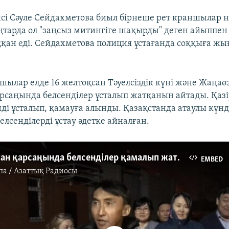
720p
1080p
і Сәуле Сейдахметова биыл бірнеше рет краншылар 
ңтарда ол "заңсыз митингіге шақырды" деген айыппен
ан еді. Сейдахметова полиция ұстағанда соққыға ж
шылар елде 16 желтоқсан Тәуелсіздік күні және Жаңаө
арсаңында белсенділер ұсталып жатқанын айтады. Қазі
нді ұсталып, қамауға алынды. Қазақстанда атаулы күн
лсенділерді ұстау әдетке айналған.
16 желтоқсан қарсаңында белсенділер қамалып жатыр
EMBED
па / Азаттық Радиосы