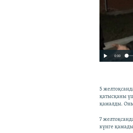
0:00
5 желтоқсанд
қатысқаны үш
қамалды. Оны
7 желтоқсанд
күнге қамады