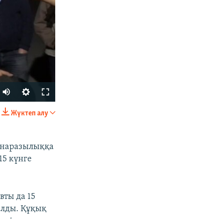
Жүктеп алу
БӨЛІСІҢІЗ
 наразылыққа
15 күнге
вты да 15
алды. Құқық
px
width