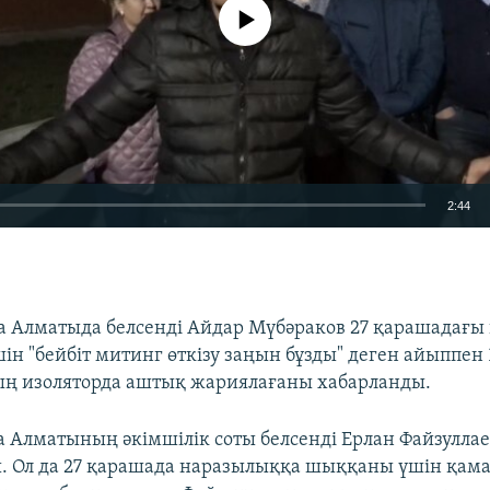
No media source currently available
2:44
EMBED
а Алматыда белсенді Айдар Мүбәраков 27 қарашадағы
ін "бейбіт митинг өткізу заңын бұзды" деген айыппен 
ң изоляторда аштық жариялағаны хабарланды.
а Алматының әкімшілік соты белсенді Ерлан Файзуллае
. Ол да 27 қарашада наразылыққа шыққаны үшін қам