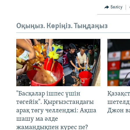
Бөлісу
Оқыңыз. Көріңіз. Тыңдаңыз
"Басқалар ішпес үшін
Қазақс
төгейік". Қырғызстандағы
шетелді
арақ төгу челленджі: Ақша
Джон ва
шашу ма әлде
жамандықпен күрес пе?