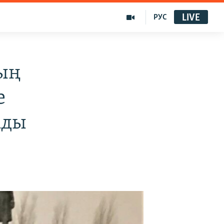
LIVE
РУС
ың
е
ады