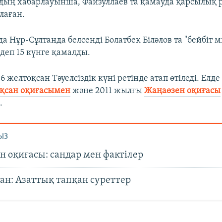
ың хабарлауынша, Файзуллаев та қамауда қарсылық р
лаған.
а Нұр-Сұлтанда белсенді Болатбек Біләлов та "бейбіт м
деп 15 күнге қамалды.
6 желтоқсан Тәуелсіздік күні ретінде атап өтіледі. Елде 
қсан оқиғасымен
және 2011 жылғы
Жаңаөзен оқиғасы
.
ЫЗ
н оқиғасы: сандар мен фактілер
ан: Азаттық тапқан суреттер