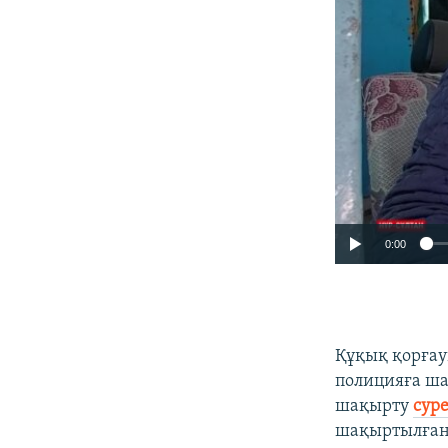
0:00
Құқық қорғау
полицияға ша
шақырту
сур
шақыртылған 