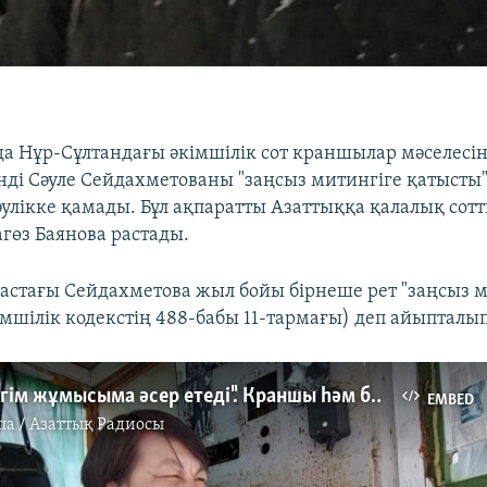
да Нұр-Сұлтандағы әкімшілік сот краншылар мәселесін
нді Сәуле Сейдахметованы "заңсыз митингіге қатысты"
әулікке қамады. Бұл ақпаратты Азаттыққа қалалық сотт
гөз Баянова растады.
жастағы Сейдахметова жыл бойы бірнеше рет "заңсыз 
імшілік кодекстің 488-бабы 11-тармағы) деп айыпталып
"Белсенділігім жұмысыма әсер етеді". Краншы һәм белсенді Сәуленің қауіпті жұмысы
EMBED
па / Азаттық Радиосы