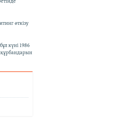
етінде
итинг өткізу
бұл күні 1986
құрбандарын