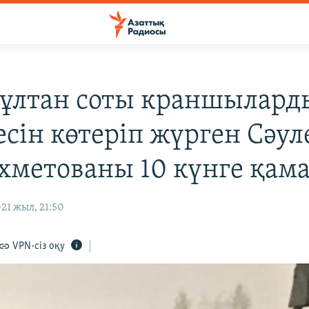
ұлтан соты краншылард
есін көтеріп жүрген Сәул
хметованы 10 күнге қам
21 жыл, 21:50
VPN-сіз оқу