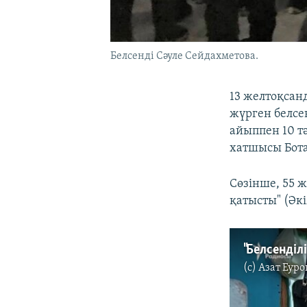
Белсенді Сәуле Сейдахметова.
13 желтоқсан
жүрген белсе
айыппен 10 т
хатшысы Бота
Сөзінше, 55 
қатысты" (Әк
(c)
Азат Еуро