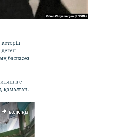
 көтеріп
 деген
ың баспасөз
митингіге
, қамалған.
БӨЛІСІҢІЗ