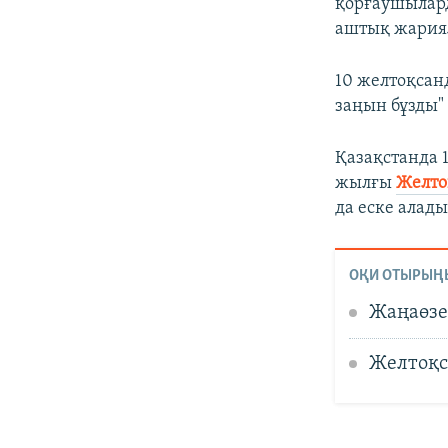
қорғаушылард
аштық жария
10 желтоқсанд
заңын бұзды" 
Қазақстанда 1
жылғы
Желто
да еске алады
ОҚИ ОТЫРЫҢ
Жаңаөзе
Желтоқс