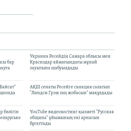
н
Украина Ресейдің Самара облысы мен
сы бар
Краснодар аймағындағы мұнай
ауға
зауытына шабуылдады
Байсат"
АҚШ сенаты Ресейге санкция салатын
кционда
"Линдси Грэм заң жобасын" мақұлдады
р бөлігін
YouTube видеохостинг қызметі "Русская
Беларуське
община" ұйымының екі арнасын
бұғаттады