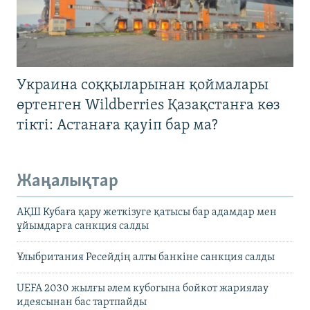
Украина соққыларынан қоймалары
өртенген Wildberries Қазақстанға көз
тікті: Астанаға қауіп бар ма?
Жаңалықтар
АҚШ Кубаға қару жеткізуге қатысы бар адамдар мен
ұйымдарға санкция салды
Ұлыбритания Ресейдің алты банкіне санкция салды
UEFA 2030 жылғы әлем кубогына бойкот жариялау
идеясынан бас тартпайды