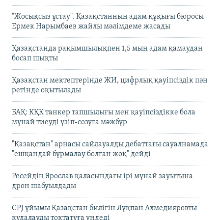
"Жосықсыз ұстау". Қазақстанның адам құқығы бюросы
Ермек Нарымбаев жайлы мәлімдеме жасады
Қазақстанда рақымшылықпен 1,5 мың адам қамаудан
босап шықты
Қазақстан мектептерінде ЖИ, цифрлық қауіпсіздік пән
ретінде оқытылады
БАҚ: КҚК танкер тапшылығы мен қауіпсіздікке бола
мұнай тиеуді үзіп-созуға мәжбүр
"Қазақстан" арнасы сайлауалды дебаттағы сауалнамада
"ешқандай бұрмалау болған жоқ" дейді
Ресейдің Ярослав қаласындағы ірі мұнай зауытына
дрон шабуылдады
CPJ ұйымы Қазақстан билігін Лұқпан Ахмедияровты
қудалауды тоқтатуға үндеді