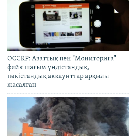
OCCRP: Азаттық пен "Мониториға"
фейк шағым үндістандық,
пәкістандық аккаунттар арқылы
жасалған