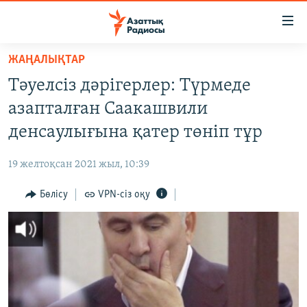
Accessibility
links
Skip
ЖАҢАЛЫҚТАР
to
ЖАҢАЛЫҚТАР
Тәуелсіз дәрігерлер: Түрмеде
main
САЯСАТ
content
азапталған Саакашвили
AZATTYQTV
Skip
денсаулығына қатер төніп тұр
to
ҚАҢТАР ОҚИҒАСЫ
main
19 желтоқсан 2021 жыл, 10:39
АДАМ ҚҰҚЫҚТАРЫ
Navigation
Skip
Бөлісу
VPN-сіз оқу
ӘЛЕУМЕТ
to
ӘЛЕМ
Search
АРНАЙЫ ЖОБАЛАР
Русский