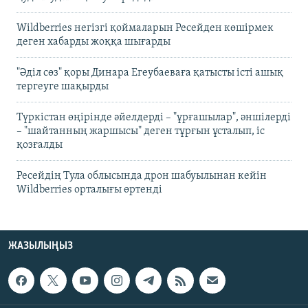
Wildberries негізгі қоймаларын Ресейден көшірмек
деген хабарды жоққа шығарды
"Әділ сөз" қоры Динара Егеубаеваға қатысты істі ашық
тергеуге шақырды
Түркістан өңірінде әйелдерді – "ұрғашылар", әншілерді
– "шайтанның жаршысы" деген тұрғын ұсталып, іс
қозғалды
Ресейдің Тула облысында дрон шабуылынан кейін
Wildberries орталығы өртенді
ЖАЗЫЛЫҢЫЗ