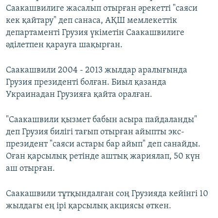
Саакашвилиге жасалып отырған әрекетті "саяси
кек қайтару" деп санаса, АҚШ мемлекеттік
департаменті Грузия үкіметін Саакашвилиге
әділетпен қарауға шақырған.
Саакашвили 2004 - 2013 жылдар аралығында
Грузия президенті болған. Биыл қазанда
Украинадан Грузияға қайта оралған.
"Саакашвили қызмет бабын асыра пайдаланды"
деп Грузия билігі тағып отырған айыпты экс-
президент "саяси астары бар айып" деп санайды.
Оған қарсылық ретінде аштық жариялап, 50 күн
аш отырған.
Саакашвили тұтқындалған соң Грузияда кейінгі 10
жылдағы ең ірі қарсылық акциясы өткен.