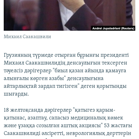
ЖАЗЫЛЫҢЫЗ
Басқа тілдерде
Михаил Саакашвили
Грузияның түрмеде отырған бұрынғы президенті
Михаил Саакашвилидің денсаулығын тексерген
тәуелсіз дәрігерлер "биыл қазан айында қамауға
алынғалы көрген азабы" денсаулығына
айтарлықтай зардап тигізген" деген қорытынды
шығарды.
18 желтоқсанда дәрігерлер "қатыгез қарым-
қатынас, азаптау, сапасыз медициналық көмек
және ұзаққа созылған аштық акциясы" 53 жастағы
Саакашвилиді әлсіретті, неврологиялық дерттерін