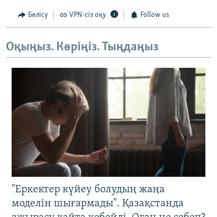
Бөлісу
VPN-сіз оқу
Follow us
Оқыңыз. Көріңіз. Тыңдаңыз
"Еркектер күйеу болудың жаңа
моделін шығармады". Қазақстанда