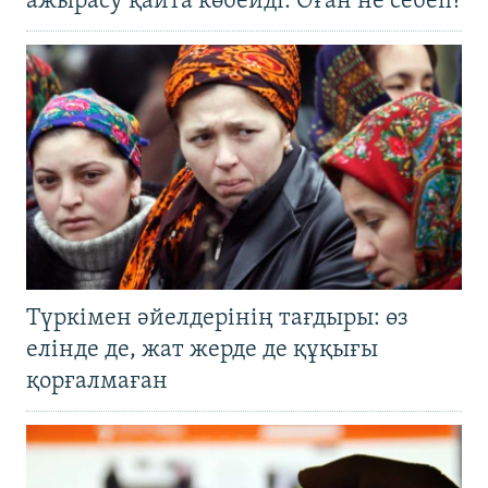
ажырасу қайта көбейді. Оған не себеп?
Түркімен әйелдерінің тағдыры: өз
елінде де, жат жерде де құқығы
қорғалмаған