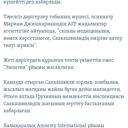
күшейтті деп хабарлады.
Тәуелсіз дәрігерлер тобының мүшесі, психиатр
Мариам Джишкарианидің AFP жаңалықтар
агенттігіне айтуынша, "сапалы медициналық
көмек көрсетілмесе, Саакашвилидің өміріне қатер
төнуі мүмкін".
Жеті дәрігерден құралған топты үкіметтік емес
"Эмпатия" ұйымы жасақтаған.
Қамауда отырған Саакашвили зорлық-зомбылық
жасалып жатқаны жайлы бұған дейін мәлімдеген.
Өткен аптада Грузияның мемлекеттік инспекциясы
Саакашвилидің шағымын зерттеу басталғанын
хабарлаған.
Халықаралық Amnesty International ұйымы