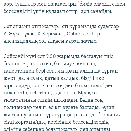
қорғаушылар мен жақтастары "билік оларды саяси
белсенділігі үшін қудалап отыр" деп санайды.
Сот онлайн өтіп жатыр. Істі құрамында судьялар
А.Жұмағұлов, Х.Керімова, С.Яковлев бар
апелляциялық сот алқасы қарап жатыр.
Сейсенбі күні сот 9.30 жарымда басталуы тиіс
болған. Бірақ соттың басталуы кешігіп,
таңертеңнен бері сот ғимараты алдында тұрған
жұрт "дала суық, қатып қалдық, бізді ішке
кіргізіңдер, сотты сол жерден бақылайық" деп
талап етіп, есікті тақылдатқан. Бірақ сот
ғимаратынан ешкім шықпады. Бұдан соң
полицейлер келіп, есікті күзете бастады. Бұған
жұрт ашуланып, түрлі ұрандар көтерді. "Полиция
бізді қорғамайды, керісінше белсенділердің
өліміне себепкер болып жатыр" деп ашынды.