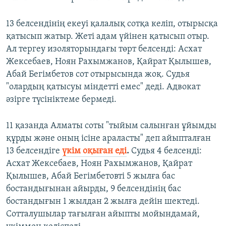
13 белсендінің екеуі қалалық сотқа келіп, отырысқа
қатысып жатыр. Жеті адам үйінен қатысып отыр.
Ал тергеу изоляторындағы төрт белсенді: Асхат
Жексебаев, Ноян Рахымжанов, Қайрат Қылышев,
Абай Бегімбетов сот отырысында жоқ. Судья
"олардың қатысуы міндетті емес" деді. Адвокат
әзірге түсініктеме бермеді.
11 қазанда Алматы соты "тыйым салынған ұйымды
құрды және оның ісіне араласты" деп айыпталған
13 белсендіге
үкім оқыған еді
.
Судья 4 белсенді:
Асхат Жексебаев, Ноян Рахымжанов, Қайрат
Қылышев, Абай Бегімбетовті 5 жылға бас
бостандығынан айырды, 9 белсендінің бас
бостандығын 1 жылдан 2 жылға дейін шектеді.
Сотталушылар тағылған айыпты мойындамай,