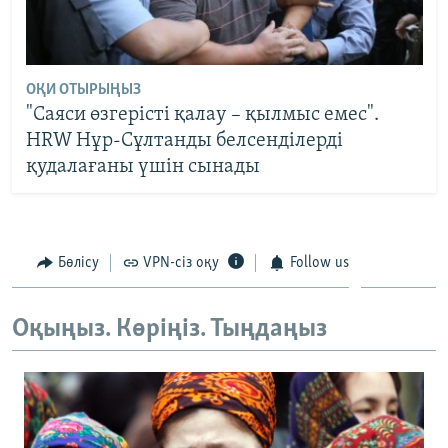
ОҚИ ОТЫРЫҢЫЗ
"Саяси өзгерісті қалау – қылмыс емес".
HRW Нұр-Сұлтанды белсенділерді
қудалағаны үшін сынады
Бөлісу
VPN-сіз оқу
Follow us
Оқыңыз. Көріңіз. Тыңдаңыз