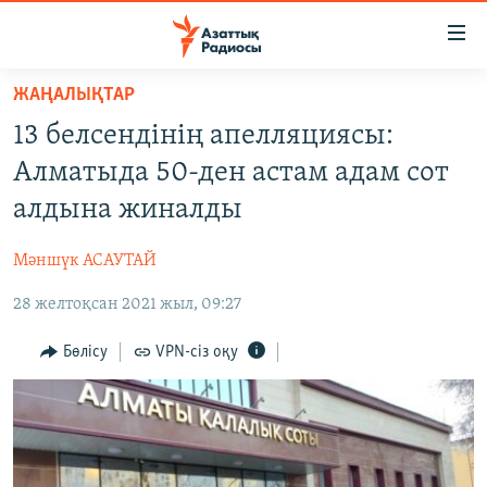
Accessibility
links
Skip
ЖАҢАЛЫҚТАР
to
ЖАҢАЛЫҚТАР
13 белсендінің апелляциясы:
main
САЯСАТ
content
Алматыда 50-ден астам адам сот
AZATTYQTV
Skip
алдына жиналды
to
ҚАҢТАР ОҚИҒАСЫ
main
Мәншүк АСАУТАЙ
АДАМ ҚҰҚЫҚТАРЫ
Navigation
Skip
28 желтоқсан 2021 жыл, 09:27
ӘЛЕУМЕТ
to
ӘЛЕМ
Бөлісу
VPN-сіз оқу
Search
АРНАЙЫ ЖОБАЛАР
Русский