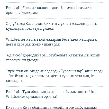
Ресейдің Ярослав қаласындағы ірі мұнай зауытына
дрон шабуылдады
CPJ ұйымы Қазақстан билігін Лұқпан Ахмедияровты
қудалауды тоқтатуға үндеді
Wildberries негізгі қоймаларын Ресейден көшірмек
деген хабарды жоққа шығарды
"Әділ сөз" қоры Динара Егеубаеваға қатысты істі ашық
тергеуге шақырды
Түркістан өңірінде әйелдерді – "ұрғашылар", әншілерді
– "шайтанның жаршысы" деген тұрғын ұсталып, іс
қозғалды
Ресейдің Тула облысында дрон шабуылынан кейін
Wildberries орталығы өртенді
Киев пен Киев облысында Ресейдің әуе шабуылынан