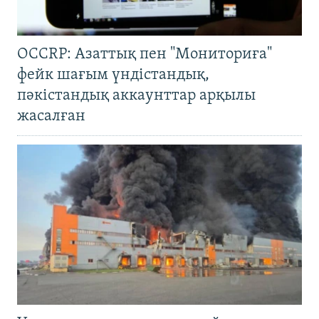
OCCRP: Азаттық пен "Мониториға"
фейк шағым үндістандық,
пәкістандық аккаунттар арқылы
жасалған