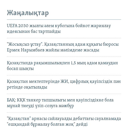
Жаңалықтар
UEFA 2030 жылғы әлем кубогына бойкот жариялау
идеясынан бас тартпайды
"Жосықсыз ұстау". Қазақстанның адам құқығы бюросы
Ермек Нарымбаев жайлы мәлімдеме жасады
Қазақстанда рақымшылықпен 1,5 мың адам қамаудан
босап шықты
Қазақстан мектептерінде ЖИ, цифрлық қауіпсіздік пән
ретінде оқытылады
БАҚ: КҚК танкер тапшылығы мен қауіпсіздікке бола
мұнай тиеуді үзіп-созуға мәжбүр
"Қазақстан" арнасы сайлауалды дебаттағы сауалнамада
"ешқандай бұрмалау болған жоқ" дейді