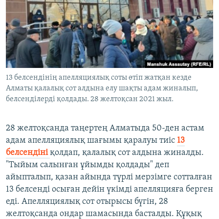
ЖАЗЫЛЫҢЫЗ
Басқа тілдерде
13 белсендінің апелляциялық соты өтіп жатқан кезде
Алматы қалалық сот алдына елу шақты адам жиналып,
белсенділерді қолдады. 28 желтоқсан 2021 жыл.
28 желтоқсанда таңертең Алматыда 50-ден астам
адам апелляциялық шағымы қаралуы тиіс
13
белсендіні
қолдап, қалалық сот алдына жиналды.
"Тыйым салынған ұйымды қолдады" деп
айыпталып, қазан айында түрлі мерзімге сотталған
13 белсенді осыған дейін үкімді апелляцияға берген
еді. Апелляциялық сот отырысы бүгін, 28
желтоқсанда ондар шамасында басталды. Құқық