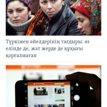
Түркімен әйелдерінің тағдыры: өз
елінде де, жат жерде де құқығы
қорғалмаған