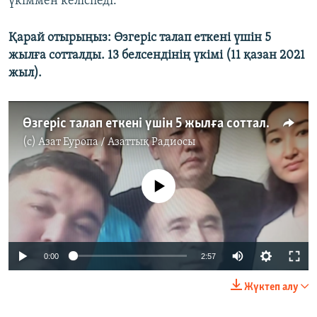
үкіммен келіспеді.
Қарай отырыңыз: Өзгеріс талап еткені үшін 5
жылға сотталды. 13 белсендінің үкімі (11 қазан 2021
жыл).
Өзгеріс талап еткені үшін 5 жылға сотталды. 13 белсендінің үкімі
(c)
Азат Еуропа / Азаттық Радиосы
No media source currently available
0:00
2:57
Жүктеп алу