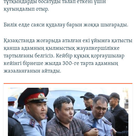
тұтқындарды босатуды талап еткені үшін"
қуғындалып отыр.
Билік елде саяси қудалау барын жоққа шығарады.
Қазақстанда жоғарыда аталған екі ұйымға қатысты
қанша адамның қылмыстық жауапкершілікке
тартылғаны белгісіз. Кейбір құқық қорғаушылар
кейінгі бірнеше жылда 300-ге тарта адамның
жазаланғанын айтады.