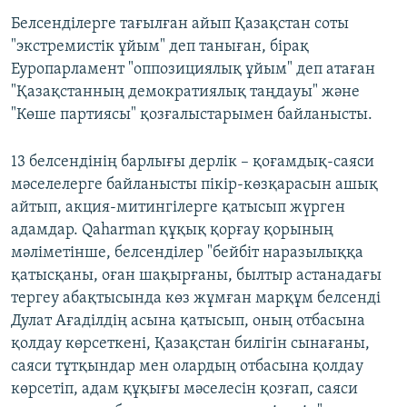
Белсенділерге тағылған айып Қазақстан соты
"экстремистік ұйым" деп таныған, бірақ
Еуропарламент "оппозициялық ұйым" деп атаған
"Қазақстанның демократиялық таңдауы" және
"Көше партиясы" қозғалыстарымен байланысты.
13 белсендінің барлығы дерлік – қоғамдық-саяси
мәселелерге байланысты пікір-көзқарасын ашық
айтып, акция-митингілерге қатысып жүрген
адамдар. Qaharman құқық қорғау қорының
мәліметінше, белсенділер "бейбіт наразылыққа
қатысқаны, оған шақырғаны, былтыр астанадағы
тергеу абақтысында көз жұмған марқұм белсенді
Дулат Ағаділдің асына қатысып, оның отбасына
қолдау көрсеткені, Қазақстан билігін сынағаны,
саяси тұтқындар мен олардың отбасына қолдау
көрсетіп, адам құқығы мәселесін қозғап, саяси