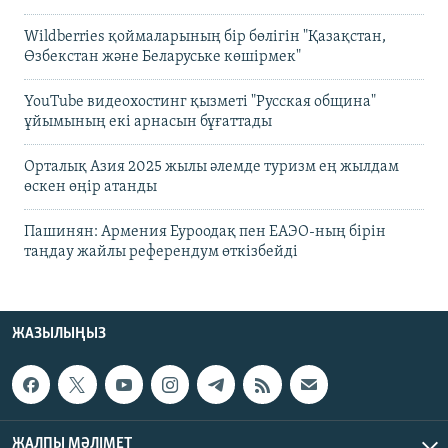
Wildberries қоймаларының бір бөлігін "Қазақстан,
Өзбекстан және Беларуське көшірмек"
YouTube видеохостинг қызметі "Русская община"
ұйымының екі арнасын бұғаттады
Орталық Азия 2025 жылы әлемде туризм ең жылдам
өскен өңір атанды
Пашинян: Армения Еуроодақ пен ЕАЭО-ның бірін
таңдау жайлы референдум өткізбейді
ЖАЗЫЛЫҢЫЗ
ЖАЛПЫ МӘЛІМЕТ