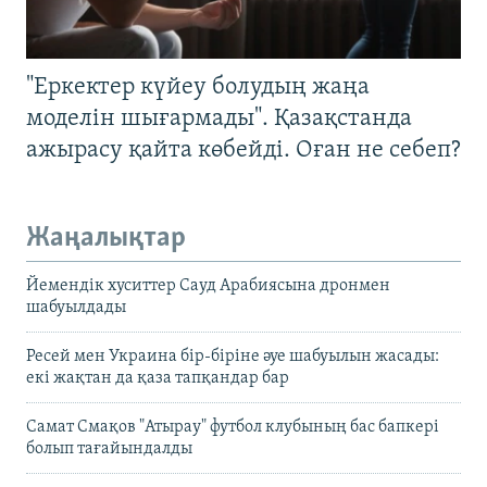
"Еркектер күйеу болудың жаңа
моделін шығармады". Қазақстанда
ажырасу қайта көбейді. Оған не себеп?
Жаңалықтар
Йемендік хуситтер Сауд Арабиясына дронмен
шабуылдады
Ресей мен Украина бір-біріне әуе шабуылын жасады:
екі жақтан да қаза тапқандар бар
Самат Смақов "Атырау" футбол клубының бас бапкері
болып тағайындалды