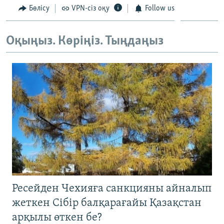
720p
Бөлісу
VPN-сіз оқу
Follow us
720p
1080p
1080p
Оқыңыз. Көріңіз. Тыңдаңыз
Ресейден Чехияға санкцияны айналып
жеткен Сібір балқарағайы Қазақстан
арқылы өткен бе?