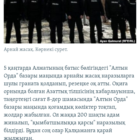
ЖАЗЫЛЫҢЫЗ
Басқа тілдерде
Арнай жасақ. Көрнекі сурет.
5 қаңтарда Алматының батыс бөлігіндегі "Алтын
Орда" базары маңында арнайы жасақ наразыларға
шулы граната қолданып, резеңке оқ атты. Оқиға
орнында болған Азаттық тілшісінің хабарлауынша,
таңертеңгі сағат 8-дер шамасында "Алтын Орда"
базары маңында қоғамдық көліктер тоқтап,
жолдар жабылған. Ол жаққа 200 шақты адам
жиналып, "қымбатшылыққа қарсы" наразылық
білдірді. Бұдан соң олар Қалқаманға қарай
жылжыған.