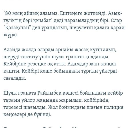
"80 мың айлық аламыз. Ештеңеге жетпейді. Азық-
түліктің бәрі қымбат" деді наразылардың бірі. Олар
"Қазақстан" деп ұрандатып, шерулетіп қалаға қарай
жүрді.
Алайда жолда оларды арнайы жасақ күтіп алып,
шеруді тоқтату үшін шулы граната қолданды.
Кейбіріне резеңке оқ атты. Адамдар жан-жаққа
қашты. Кейбірі көше бойындағы тұрғын үйлерді
сағалады.
Шулы граната Райымбек көшесі бойындағы кейбір
тұрғын үйлер маңында жарылып, кейбірінің
терезесі шағылды. Жол бойындағы шағын полиция
кеңселері де бүлінді.