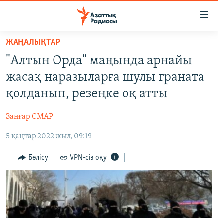
Accessibility
links
Skip
ЖАҢАЛЫҚТАР
to
ЖАҢАЛЫҚТАР
"Алтын Орда" маңында арнайы
main
САЯСАТ
content
жасақ наразыларға шулы граната
AZATTYQTV
Skip
қолданып, резеңке оқ атты
to
ҚАҢТАР ОҚИҒАСЫ
main
Заңғар ОМАР
АДАМ ҚҰҚЫҚТАРЫ
Navigation
Skip
5 қаңтар 2022 жыл, 09:19
ӘЛЕУМЕТ
to
ӘЛЕМ
Бөлісу
VPN-сіз оқу
Search
АРНАЙЫ ЖОБАЛАР
Русский