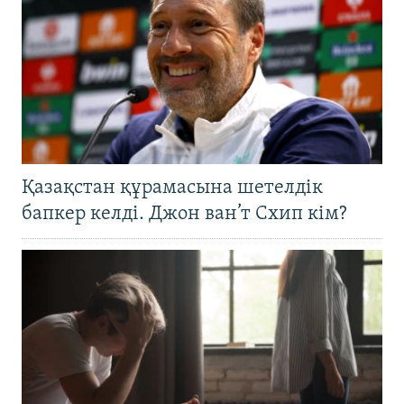
Қазақстан құрамасына шетелдік
бапкер келді. Джон ван’т Схип кім?