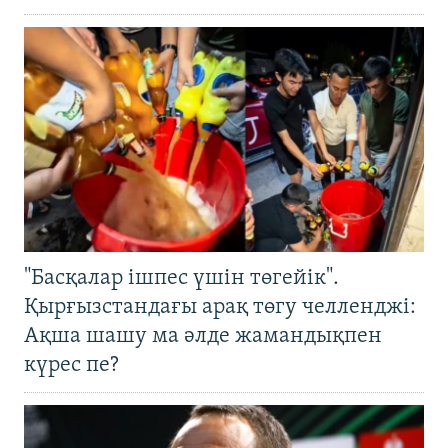
"Басқалар ішпес үшін төгейік".
Қырғызстандағы арақ төгу челленджі:
Ақша шашу ма әлде жамандықпен
күрес пе?