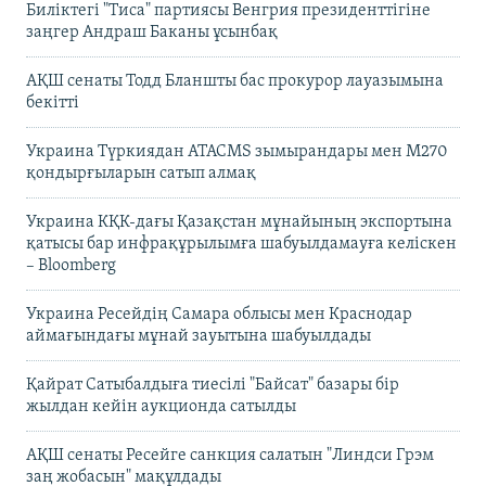
Биліктегі "Тиса" партиясы Венгрия президенттігіне
заңгер Андраш Баканы ұсынбақ
АҚШ сенаты Тодд Бланшты бас прокурор лауазымына
бекітті
Украина Түркиядан ATACMS зымырандары мен M270
қондырғыларын сатып алмақ
Украина КҚК-дағы Қазақстан мұнайының экспортына
қатысы бар инфрақұрылымға шабуылдамауға келіскен
– Bloomberg
Украина Ресейдің Самара облысы мен Краснодар
аймағындағы мұнай зауытына шабуылдады
Қайрат Сатыбалдыға тиесілі "Байсат" базары бір
жылдан кейін аукционда сатылды
АҚШ сенаты Ресейге санкция салатын "Линдси Грэм
заң жобасын" мақұлдады