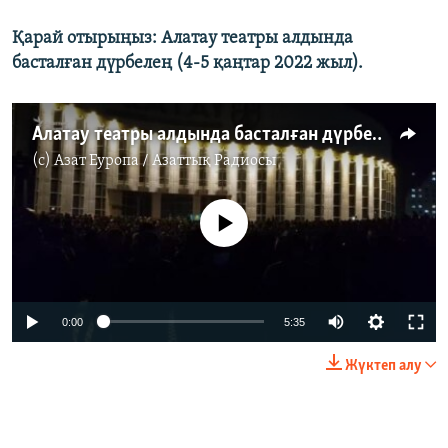
Қарай отырыңыз: Алатау театры алдында
басталған дүрбелең (4-5 қаңтар 2022 жыл).
Алатау театры алдында басталған дүрбелең
(c)
Азат Еуропа / Азаттық Радиосы
No media source currently available
Auto
0:00
5:35
240p
Жүктеп алу
360p
Auto
240p
360p
480p
480p