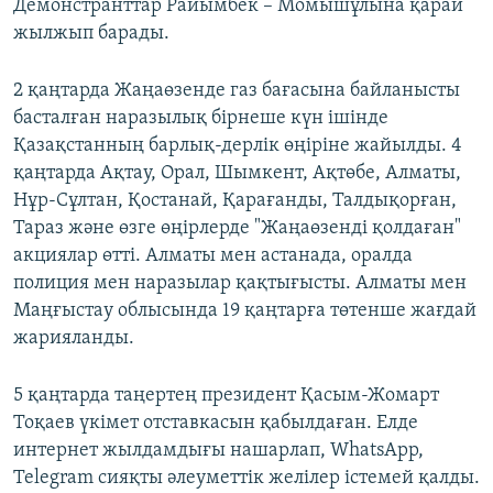
Демонстранттар Райымбек – Момышұлына қарай
жылжып барады.
2 қаңтарда Жаңаөзенде газ бағасына байланысты
басталған наразылық бірнеше күн ішінде
Қазақстанның барлық-дерлік өңіріне жайылды. 4
қаңтарда Ақтау, Орал, Шымкент, Ақтөбе, Алматы,
Нұр-Сұлтан, Қостанай, Қарағанды, Талдықорған,
Тараз және өзге өңірлерде "Жаңаөзенді қолдаған"
акциялар өтті. Алматы мен астанада, оралда
полиция мен наразылар қақтығысты. Алматы мен
Маңғыстау облысында 19 қаңтарға төтенше жағдай
жарияланды.
5 қаңтарда таңертең президент Қасым-Жомарт
Тоқаев үкімет отставкасын қабылдаған. Елде
интернет жылдамдығы нашарлап, WhatsApp,
Telegram сияқты әлеуметтік желілер істемей қалды.