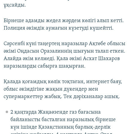
ұқсайды.
Бірнеше адамды жедел жәрдем көлігі алып кетті.
Полиция әкімдік аумағын күзетуді күшейтті.
Сәрсенбі күні таңертең наразылар Ақтөбе облысы
әкімі Оңдасын Оразалиннің шығуын талап еткен.
Алайда әкім келмеді. Қала әкімі Асхат Шахаров
наразыларды сабырға шақырған.
Қалада қоғамдық көлік тоқтаған, интернет баяу,
облыс әкімдігіне жақын дүкендер мен
супермаркеттер жабық. Тек дәріханалар ашық.
2 қаңтарда Жаңаөзенде газ бағасына
байланысты басталған наразылық бірнеше
күн ішінде Қазақстанның барлық-дерлік