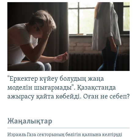
"Еркектер күйеу болудың жаңа
моделін шығармады". Қазақстанда
ажырасу қайта көбейді. Оған не себеп?
Жаңалықтар
Израиль Газа секторының бөлігін қалпына келтіруді