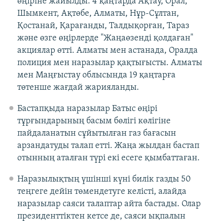
өңіріне жайылды. 4 қаңтарда Ақтау, Орал,
Шымкент, Ақтөбе, Алматы, Нұр-Сұлтан,
Қостанай, Қарағанды, Талдықорған, Тараз
және өзге өңірлерде "Жаңаөзенді қолдаған"
акциялар өтті. Алматы мен астанада, Оралда
полиция мен наразылар қақтығысты. Алматы
мен Маңғыстау облысында 19 қаңтарға
төтенше жағдай жарияланды.
Бастапқыда наразылар Батыс өңірі
тұрғындарының басым бөлігі көлігіне
пайдаланатын сұйытылған газ бағасын
арзандатуды талап етті. Жаңа жылдан бастап
отынның аталған түрі екі есеге қымбаттаған.
Наразылықтың үшінші күні билік газды 50
теңгеге дейін төмендетуге келісті, алайда
наразылар саяси талаптар айта бастады. Олар
президенттіктен кетсе де, саяси ықпалын