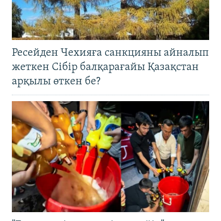
Ресейден Чехияға санкцияны айналып
жеткен Сібір балқарағайы Қазақстан
арқылы өткен бе?