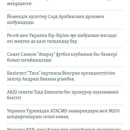
мақұлдаған
Йемендік хуситтер Сауд Арабиясына дронмен
шабуылдады
Ресей мен Украина бір-біріне әуе шабуылын жасады:
екі жақтан да қаза тапқандар бар
Самат Смақов "Атырау" футбол клубының бас бапкері
болып тағайындалды
Биліктегі "Тиса" партиясы Венгрия президенттігіне
заңгер Андраш Баканы ұсынбақ
АҚШ сенаты Тодд Бланшты бас прокурор лауазымына
бекітті
Украина Түркиядан ATACMS зымырандары мен M270
қондырғыларын сатып алмақ