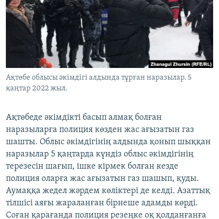
ЖАЗЫЛЫҢЫЗ
Басқа тілдерде
Ақтөбе облысы әкімдігі алдында тұрған наразылар. 5
қаңтар 2022 жыл.
Ақтөбеде әкімдікті басып алмақ болған
наразыларға полиция көзден жас ағызатын газ
шашты. Облыс әкімдігінің алдында қонып шыққан
наразылар 5 қаңтарда күндіз облыс әкімдігінің
терезесін шағып, ішке кірмек болған кезде
полиция оларға жас ағызатын газ шашып, қуды.
Аумаққа жедел жәрдем көліктері де келді. Азаттық
тілшісі аяғы жараланған бірнеше адамды көрді.
Соған қарағанда полиция резеңке оқ қолданғанға