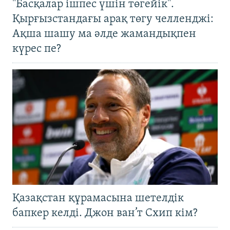
"Басқалар ішпес үшін төгейік".
Қырғызстандағы арақ төгу челленджі:
Ақша шашу ма әлде жамандықпен
күрес пе?
Қазақстан құрамасына шетелдік
бапкер келді. Джон ван’т Схип кім?