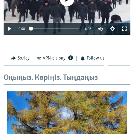
Auto
0:00
6:03
240p
360p
Бөлісу
VPN-сіз оқу
Follow us
Auto
240p
360p
480p
480p
720p
720p
1080p
Оқыңыз. Көріңіз. Тыңдаңыз
1080p