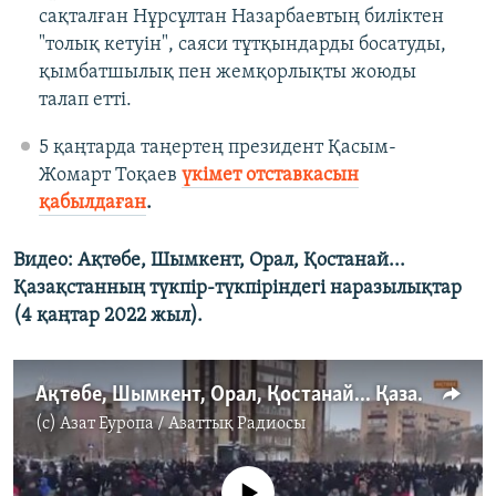
сақталған Нұрсұлтан Назарбаевтың биліктен
"толық кетуін", саяси тұтқындарды босатуды,
қымбатшылық пен жемқорлықты жоюды
талап етті.
5 қаңтарда таңертең президент Қасым-
Жомарт Тоқаев
үкімет отставкасын
қабылдаған
.
Видео: Ақтөбе, Шымкент, Орал, Қостанай...
Қазақстанның түкпір-түкпіріндегі наразылықтар
(4 қаңтар 2022 жыл).
Ақтөбе, Шымкент, Орал, Қостанай... Қазақстанның түкпір-түкпіріндегі наразылықтар
(c)
Азат Еуропа / Азаттық Радиосы
No media source currently available