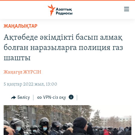
Accessibility
links
Skip
ЖАҢАЛЫҚТАР
to
ЖАҢАЛЫҚТАР
Ақтөбеде әкімдікті басып алмақ
main
САЯСАТ
content
болған наразыларға полиция газ
AZATTYQTV
Skip
шашты
to
ҚАҢТАР ОҚИҒАСЫ
main
Жаңагүл ЖҮРСІН
АДАМ ҚҰҚЫҚТАРЫ
Navigation
Skip
5 қаңтар 2022 жыл, 13:00
ӘЛЕУМЕТ
to
ӘЛЕМ
Бөлісу
VPN-сіз оқу
Search
АРНАЙЫ ЖОБАЛАР
Русский