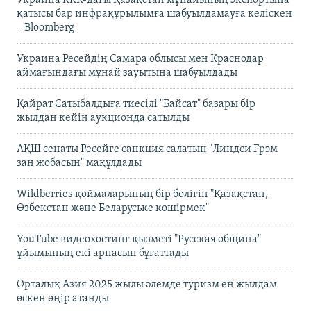
Украина КҚК-дағы Қазақстан мұнайының экспортына
қатысы бар инфрақұрылымға шабуылдамауға келіскен
– Bloomberg
Украина Ресейдің Самара облысы мен Краснодар
аймағындағы мұнай зауытына шабуылдады
Қайрат Сатыбалдыға тиесілі "Байсат" базары бір
жылдан кейін аукционда сатылды
АҚШ сенаты Ресейге санкция салатын "Линдси Грэм
заң жобасын" мақұлдады
Wildberries қоймаларының бір бөлігін "Қазақстан,
Өзбекстан және Беларуське көшірмек"
YouTube видеохостинг қызметі "Русская община"
ұйымының екі арнасын бұғаттады
Орталық Азия 2025 жылы әлемде туризм ең жылдам
өскен өңір атанды