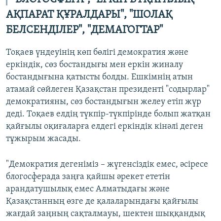
АҚПАРАТ ҚҰРАЛДАРЫ", "ШОЛАҚ
БЕЛСЕНДІЛЕР", "ДЕМАГОГТАР"
Тоқаев үндеуінің көп бөлігі демократия және
еркіндік, сөз бостандығы мен еркін жиналу
бостандығына қатысты болды. Ешкімнің атын
атамай сөйлеген Қазақстан президенті "содырлар"
демократияны, сөз бостандығын желеу етіп жүр
деді. Тоқаев елдің түкпір-түкпірінде болып жатқан
қайғылы оқиғаларға елдегі еркіндік кінәлі деген
тұжырым жасады.
"Демократия дегеніміз – жүгенсіздік емес, әсіресе
блогосферада заңға қайшы әрекет ететін
арандатушылық емес Алматыдағы және
Қазақстанның өзге де қалаларындағы қайғылы
жағдай заңның сақталмауы, шектен шыққандық