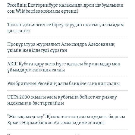
Ресейдің Екатеринбург қаласында дрон шабуылынан
соң Wildberries қоймасы өртенді
Таиландта мектепте біреу қарудан оқ атып, алты адам
қаза тапты
Прокуратура журналист Александра Алёхованың
үкімін жеңілдетуді сұраған
АҚШ Кубаға қару жеткізуге қатысы бар адамдар мен
ұйымдарға санкция салды
Ұлыбритания Ресейдің алты банкіне санкция салды
UEFA 2030 жылғы әлем кубогына бойкот жариялау
идеясынан бас тартпайды
"Жосықсыз ұстау". Қазақстанның адам құқығы бюросы
Ермек Нарымбаев жайлы мәлімдеме жасады