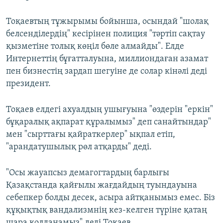
Тоқаевтың тұжырымы бойынша, осындай "шолақ
белсенділердің" кесірінен полиция "тәртіп сақтау
қызметіне толық көңіл бөле алмайды". Елде
Интернеттің бұғатталуына, миллиондаған азамат
пен бизнестің зардап шегуіне де солар кінәлі деді
президент.
Тоқаев елдегі ахуалдың ушығуына "өздерін "еркін"
бұқаралық ақпарат құралымыз" деп санайтындар"
мен "сырттағы қайраткерлер" ықпал етіп,
"арандатушылық рөл атқарды" деді.
"Осы жауапсыз демагогтардың барлығы
Қазақстанда қайғылы жағдайдың туындауына
себепкер болды десек, асыра айтқанымыз емес. Біз
құқықтық вандализмнің кез-келген түріне қатаң
шара қолданамыз" деді Тоқаев.