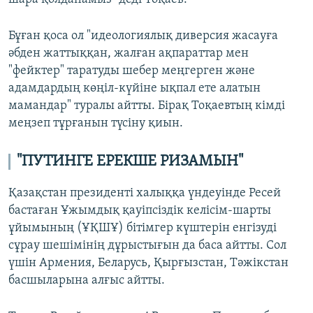
Бұған қоса ол "идеологиялық диверсия жасауға
әбден жаттыққан, жалған ақпараттар мен
"фейктер" таратуды шебер меңгерген және
адамдардың көңіл-күйіне ықпал ете алатын
мамандар" туралы айтты. Бірақ Тоқаевтың кімді
меңзеп тұрғанын түсіну қиын.
"ПУТИНГЕ ЕРЕКШЕ РИЗАМЫН"
Қазақстан президенті халыққа үндеуінде Ресей
бастаған Ұжымдық қауіпсіздік келісім-шарты
ұйымының (ҰҚШҰ) бітімгер күштерін енгізуді
сұрау шешімінің дұрыстығын да баса айтты. Сол
үшін Армения, Беларусь, Қырғызстан, Тәжікстан
басшыларына алғыс айтты.