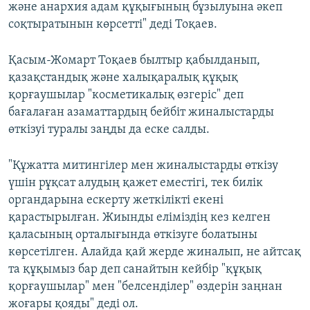
және анархия адам құқығының бұзылуына әкеп
соқтыратынын көрсетті" деді Тоқаев.
Қасым-Жомарт Тоқаев былтыр қабылданып,
қазақстандық және халықаралық құқық
қорғаушылар "косметикалық өзгеріс" деп
бағалаған азаматтардың бейбіт жиналыстарды
өткізуі туралы заңды да еске салды.
"Құжатта митингілер мен жиналыстарды өткізу
үшін рұқсат алудың қажет еместігі, тек билік
органдарына ескерту жеткілікті екені
қарастырылған. Жиынды еліміздің кез келген
қаласының орталығында өткізуге болатыны
көрсетілген. Алайда қай жерде жиналып, не айтсақ
та құқымыз бар деп санайтын кейбір "құқық
қорғаушылар" мен "белсенділер" өздерін заңнан
жоғары қояды" деді ол.