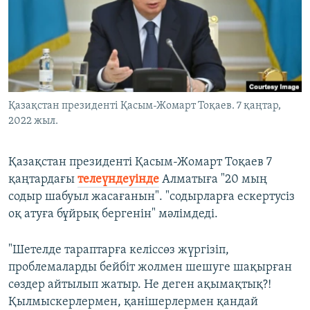
ЖАЗЫЛЫҢЫЗ
Басқа тілдерде
Қазақстан президенті Қасым-Жомарт Тоқаев. 7 қаңтар,
2022 жыл.
Қазақстан президенті Қасым-Жомарт Тоқаев 7
қаңтардағы
телеүндеуінде
Алматыға "20 мың
содыр шабуыл жасағанын". "содырларға ескертусіз
оқ атуға бұйрық бергенін" мәлімдеді.
"Шетелде тараптарға келіссөз жүргізіп,
проблемаларды бейбіт жолмен шешуге шақырған
сөздер айтылып жатыр. Не деген ақымақтық?!
Қылмыскерлермен, қанішерлермен қандай