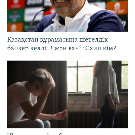
Қазақстан құрамасына шетелдік
бапкер келді. Джон ван’т Схип кім?