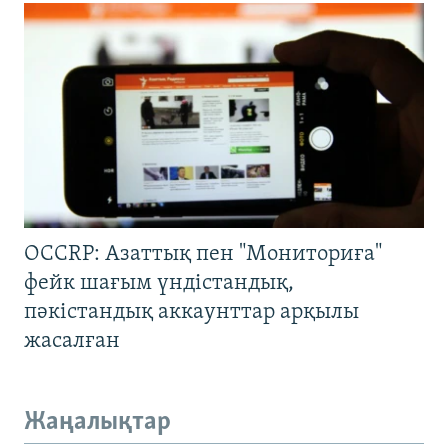
OCCRP: Азаттық пен "Мониториға"
фейк шағым үндістандық,
пәкістандық аккаунттар арқылы
жасалған
Жаңалықтар