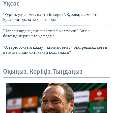
Ұқсас
"Құрғақ уәде емес, нақты іс керек". Еуропарламентте
Қазақстанды тағы да сынады
"Наразылардың сынын естігісі келмейді". Билік
белсенділерді неге қамады?
"Өзгеріс болуын қалау – қылмыс емес". Экстремизм деген
не және билік оны қалай қолданады?
Оқыңыз. Көріңіз. Тыңдаңыз