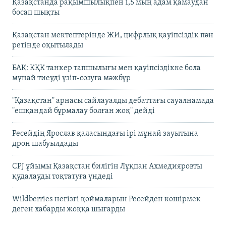
Қазақстанда рақымшылықпен 1,5 мың адам қамаудан
босап шықты
Қазақстан мектептерінде ЖИ, цифрлық қауіпсіздік пән
ретінде оқытылады
БАҚ: КҚК танкер тапшылығы мен қауіпсіздікке бола
мұнай тиеуді үзіп-созуға мәжбүр
"Қазақстан" арнасы сайлауалды дебаттағы сауалнамада
"ешқандай бұрмалау болған жоқ" дейді
Ресейдің Ярослав қаласындағы ірі мұнай зауытына
дрон шабуылдады
CPJ ұйымы Қазақстан билігін Лұқпан Ахмедияровты
қудалауды тоқтатуға үндеді
Wildberries негізгі қоймаларын Ресейден көшірмек
деген хабарды жоққа шығарды