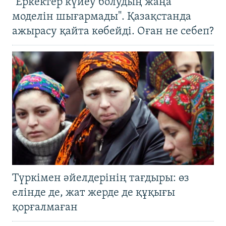
"Еркектер күйеу болудың жаңа
моделін шығармады". Қазақстанда
ажырасу қайта көбейді. Оған не себеп?
Түркімен әйелдерінің тағдыры: өз
елінде де, жат жерде де құқығы
қорғалмаған