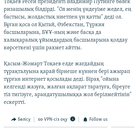
Тоқаев Ресей президенті Владимир Путинге бөлек
ризашылық білдірді. "Ол менің үндеуіме жедел, ең
бастысы, жолдастық ниетпен үн қатты" деді ол.
Бұған қоса ол Қытай, Өзбекстан, Түркия
басшыларына, БҰҰ-ның және басқа да
халықаралық ұйымдардың басшыларына қолдау
көрсеткені үшін рахмет айтты.
Қасым-Жомарт Тоқаев елде жағдайдың
тұрақталуына қарай бірнеше күннен бері ажырап
тұрған интернет қосылады деді. Бірақ "ойына
келгенді жазуға, жалған ақпарат таратуға, біреуге
тіл тигізуге, арандатушылыққа жол берілмейтінін"
ескертті.
Бөлісу
VPN-сіз оқу
Follow us