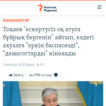
Accessibility
links
Skip
ЖАҢАЛЫҚТАР
to
ЖАҢАЛЫҚТАР
Тоқаев "ескертусіз оқ атуға
main
САЯСАТ
content
бұйрық бергенін" айтып, елдегі
AZATTYQTV
Skip
ахуалға "еркін баспасөзді",
to
ҚАҢТАР ОҚИҒАСЫ
"демагогтарды" кінәлады
main
АДАМ ҚҰҚЫҚТАРЫ
Navigation
7 қаңтар 2022 жыл, 14:07
Skip
ӘЛЕУМЕТ
to
Бөлісу
VPN-сіз оқу
ӘЛЕМ
Search
АРНАЙЫ ЖОБАЛАР
Русский