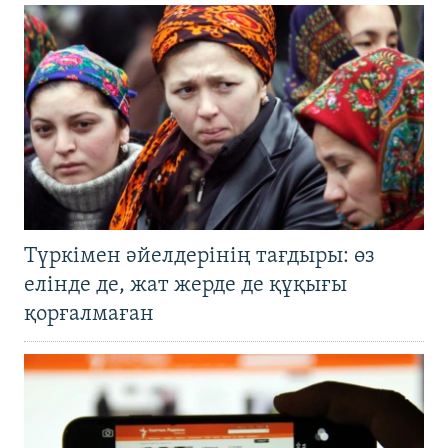
Түркімен әйелдерінің тағдыры: өз
елінде де, жат жерде де құқығы
қорғалмаған