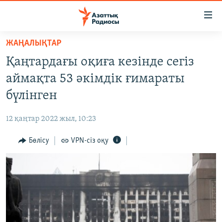
Accessibility
links
Skip
ЖАҢАЛЫҚТАР
to
ЖАҢАЛЫҚТАР
Қаңтардағы оқиға кезінде сегіз
main
САЯСАТ
content
аймақта 53 әкімдік ғимараты
AZATTYQTV
Skip
бүлінген
to
ҚАҢТАР ОҚИҒАСЫ
main
12 қаңтар 2022 жыл, 10:23
АДАМ ҚҰҚЫҚТАРЫ
Navigation
Skip
Бөлісу
VPN-сіз оқу
ӘЛЕУМЕТ
to
ӘЛЕМ
Search
АРНАЙЫ ЖОБАЛАР
Русский