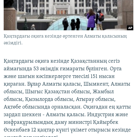
ЖАЗЫЛЫҢЫЗ
Басқа тілдерде
Қаңтардағы оқиға кезінде өртенген Алматы қаласының
әкімдігі.
Қаңтардағы оқиға кезінде Қазақстанның сегіз
аймағында 53 әкімдік ғимараты бүлінген. Орта
және шағын кәсіпкерлерге тиесілі 151 нысан
қираған. Бұлар Алматы қаласы, Шымкент, Алматы
облысы, Шығыс Қазақстан облысы, Жамбыл
облысы, Қызылорда облысы, Атырау облысы,
Ақтөбе облысында орналасқан. Оқиғадан ең қатты
зардап шеккен - Алматы қаласы. Индустрия және
инфрақұрылымдық даму министрі Қайырбек
Өскенбаев 12 қаңтар күнгі үкімет отырысы кезінде