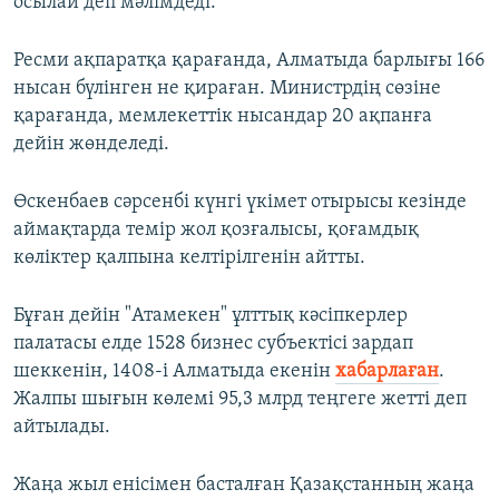
осылай деп мәлімдеді.
Ресми ақпаратқа қарағанда, Алматыда барлығы 166
нысан бүлінген не қираған. Министрдің сөзіне
қарағанда, мемлекеттік нысандар 20 ақпанға
дейін жөнделеді.
Өскенбаев сәрсенбі күнгі үкімет отырысы кезінде
аймақтарда темір жол қозғалысы, қоғамдық
көліктер қалпына келтірілгенін айтты.
Бұған дейін "Атамекен" ұлттық кәсіпкерлер
палатасы елде 1528 бизнес субъектісі зардап
шеккенін, 1408-і Алматыда екенін
хабарлаған
.
Жалпы шығын көлемі 95,3 млрд теңгеге жетті деп
айтылады.
Жаңа жыл енісімен басталған Қазақстанның жаңа