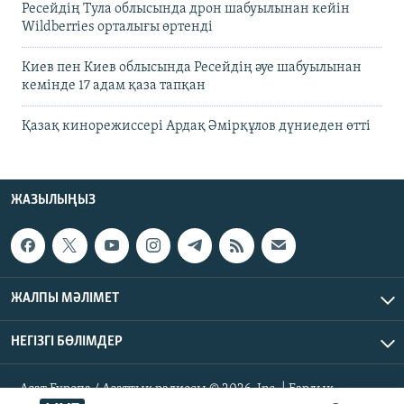
Ресейдің Тула облысында дрон шабуылынан кейін
Wildberries орталығы өртенді
Киев пен Киев облысында Ресейдің әуе шабуылынан
кемінде 17 адам қаза тапқан
Қазақ кинорежиссері Ардақ Әмірқұлов дүниеден өтті
ЖАЗЫЛЫҢЫЗ
ЖАЛПЫ МӘЛІМЕТ
НЕГІЗГІ БӨЛІМДЕР
Азат Еуропа / Азаттық радиосы © 2026, Inc. | Барлық