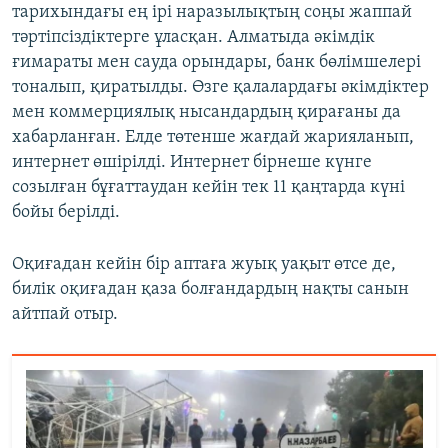
тарихындағы ең ірі наразылықтың соңы жаппай
тәртіпсіздіктерге ұласқан. Алматыда әкімдік
ғимараты мен сауда орындары, банк бөлімшелері
тоналып, қиратылды. Өзге қалалардағы әкімдіктер
мен коммерциялық нысандардың қирағаны да
хабарланған. Елде төтенше жағдай жарияланып,
интернет өшірілді. Интернет бірнеше күнге
созылған бұғаттаудан кейін тек 11 қаңтарда күні
бойы берілді.
Оқиғадан кейін бір аптаға жуық уақыт өтсе де,
билік оқиғадан қаза болғандардың нақты санын
айтпай отыр.