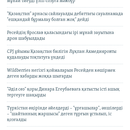
мұнай тиеуді үзіп-созуға мәжбүр
"Қазақстан" арнасы сайлауалды дебаттағы сауалнамада
"ешқандай бұрмалау болған жоқ" дейді
Ресейдің Ярослав қаласындағы ірі мұнай зауытына
дрон шабуылдады
CPJ ұйымы Қазақстан билігін Лұқпан Ахмедияровты
қудалауды тоқтатуға үндеді
Wildberries негізгі қоймаларын Ресейден көшірмек
деген хабарды жоққа шығарды
"Әділ сөз" қоры Динара Егеубаеваға қатысты істі ашық
тергеуге шақырды
Түркістан өңірінде әйелдерді – "ұрғашылар", әншілерді
– "шайтанның жаршысы" деген тұрғын ұсталып, іс
қозғалды