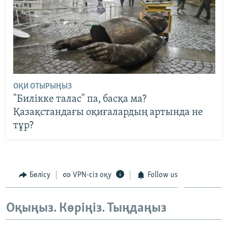
ОҚИ ОТЫРЫҢЫЗ
"Билікке талас" па, басқа ма?
Қазақстандағы оқиғалардың артында не
тұр?
Бөлісу
VPN-сіз оқу
Follow us
Оқыңыз. Көріңіз. Тыңдаңыз