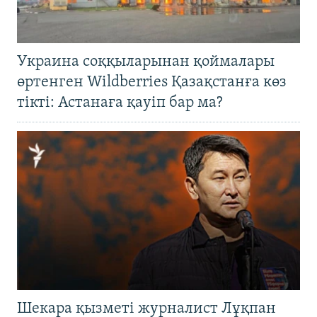
Украина соққыларынан қоймалары
өртенген Wildberries Қазақстанға көз
тікті: Астанаға қауіп бар ма?
Шекара қызметі журналист Лұқпан