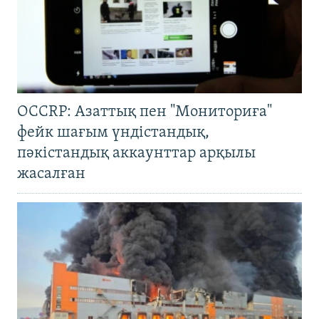
OCCRP: Азаттық пен "Мониториға"
фейк шағым үндістандық,
пәкістандық аккаунттар арқылы
жасалған