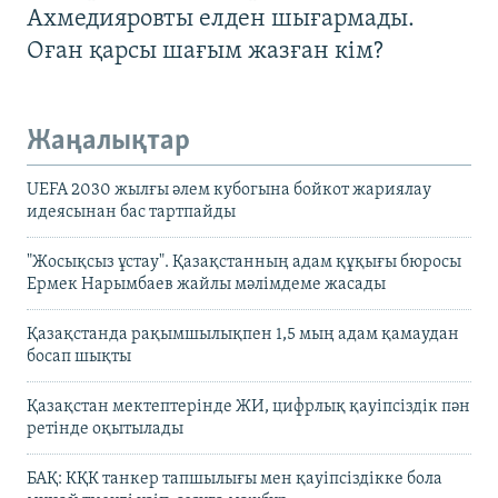
Ахмедияровты елден шығармады.
Оған қарсы шағым жазған кім?
Жаңалықтар
UEFA 2030 жылғы әлем кубогына бойкот жариялау
идеясынан бас тартпайды
"Жосықсыз ұстау". Қазақстанның адам құқығы бюросы
Ермек Нарымбаев жайлы мәлімдеме жасады
Қазақстанда рақымшылықпен 1,5 мың адам қамаудан
босап шықты
Қазақстан мектептерінде ЖИ, цифрлық қауіпсіздік пән
ретінде оқытылады
БАҚ: КҚК танкер тапшылығы мен қауіпсіздікке бола