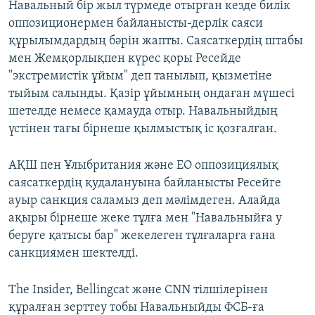
Навальный бір жыл түрмеде отырған кезде билік
оппозиционермен байланысты-дерлік саяси
құрылымдардың бәрін жапты. Саясаткердің штабы
мен Жемқорлықпен күрес қоры Ресейде
"экстремистік ұйым" деп танылып, қызметіне
тыйым салынды. Қазір ұйымның ондаған мүшесі
шетелде немесе қамауда отыр. Навальныйдың
үстінен тағы бірнеше қылмыстық іс қозғалған.
АҚШ пен Ұлыбритания және ЕО оппозициялық
саясаткердің қудалануына байланысты Ресейге
ауыр санкция саламыз деп мәлімдеген. Алайда
ақыры бірнеше жеке тұлға мен "Навальныйға у
беруге қатысы бар" жекелеген тұлғаларға ғана
санкциямен шектелді.
The Insider, Bellingcat және CNN тілшілерінен
құралған зерттеу тобы Навальныйды ФСБ-ға