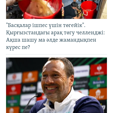
"Басқалар ішпес үшін төгейік".
Қырғызстандағы арақ төгу челленджі:
Ақша шашу ма әлде жамандықпен
күрес пе?