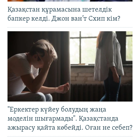
Қазақстан құрамасына шетелдік
бапкер келді. Джон ван’т Схип кім?
"Еркектер күйеу болудың жаңа
моделін шығармады". Қазақстанда
ажырасу қайта көбейді. Оған не себеп?