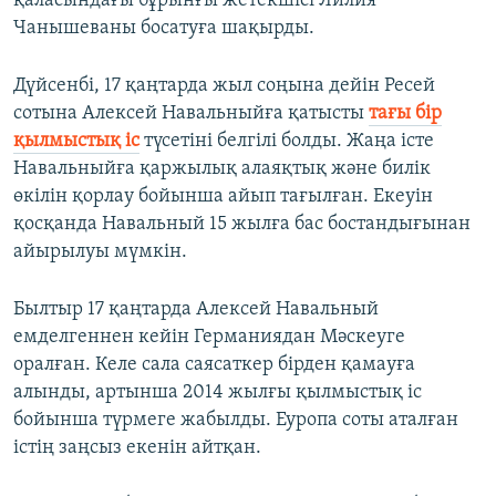
қаласындағы бұрынғы жетекшісі Лилия
Чанышеваны босатуға шақырды.
Дүйсенбі, 17 қаңтарда жыл соңына дейін Ресей
сотына Алексей Навальныйға қатысты
тағы бір
қылмыстық іс
түсетіні белгілі болды. Жаңа істе
Навальныйға қаржылық алаяқтық және билік
өкілін қорлау бойынша айып тағылған. Екеуін
қосқанда Навальный 15 жылға бас бостандығынан
айырылуы мүмкін.
Былтыр 17 қаңтарда Алексей Навальный
емделгеннен кейін Германиядан Мәскеуге
оралған. Келе сала саясаткер бірден қамауға
алынды, артынша 2014 жылғы қылмыстық іс
бойынша түрмеге жабылды. Еуропа соты аталған
істің заңсыз екенін айтқан.