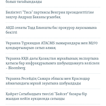
болып тағайындалды
Биліктегі "Тиса" партиясы Венгрия президенттігіне
заңгер Андраш Баканы ұсынбақ
АҚШ сенаты Тодд Бланшты бас прокурор лауазымына
бекітті
Украина Түркиядан ATACMS зымырандары мен M270
қондырғыларын сатып алмақ
Украина КҚК-дағы Қазақстан мұнайының экспортына
қатысы бар инфрақұрылымға шабуылдамауға келіскен
– Bloomberg
Украина Ресейдің Самара облысы мен Краснодар
аймағындағы мұнай зауытына шабуылдады
Қайрат Сатыбалдыға тиесілі "Байсат" базары бір
жылдан кейін аукционда сатылды