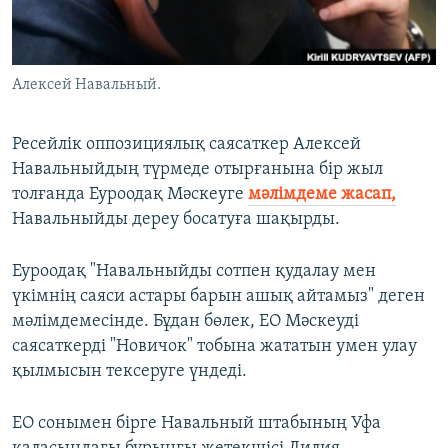
ЖАЗЫЛЫҢЫЗ
Алексей Навальный.
Басқа тілдерде
Ресейлік оппозициялық саясаткер Алексей
Навальныйдың түрмеде отырғанына бір жыл
толғанда Еуроодақ Мәскеуге
мәлімдеме жасап,
Навальныйды дереу босатуға шақырды.
Еуроодақ "Навальныйды сотпен қудалау мен
үкімнің саяси астары барын ашық айтамыз" деген
мәлімдемесінде. Бұдан бөлек, ЕО Мәскеуді
саясаткерді "Новичок" тобына жататын умен улау
қылмысын тексеруге үндеді.
ЕО сонымен бірге Навальный штабының Уфа