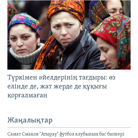
Түркімен әйелдерінің тағдыры: өз
елінде де, жат жерде де құқығы
қорғалмаған
Жаңалықтар
Самат Смақов "Атырау" футбол клубының бас бапкері