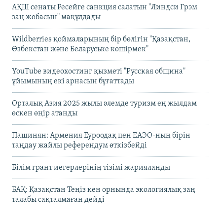
АҚШ сенаты Ресейге санкция салатын "Линдси Грэм
заң жобасын" мақұлдады
Wildberries қоймаларының бір бөлігін "Қазақстан,
Өзбекстан және Беларуське көшірмек"
YouTube видеохостинг қызметі "Русская община"
ұйымының екі арнасын бұғаттады
Орталық Азия 2025 жылы әлемде туризм ең жылдам
өскен өңір атанды
Пашинян: Армения Еуроодақ пен ЕАЭО-ның бірін
таңдау жайлы референдум өткізбейді
Білім грант иегерлерінің тізімі жарияланды
БАҚ: Қазақстан Теңіз кен орнында экологиялық заң
талабы сақталмаған дейді