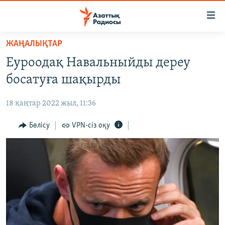
Accessibility
links
Skip
ЖАҢАЛЫҚТАР
to
ЖАҢАЛЫҚТАР
Еуроодақ Навальныйды дереу
main
САЯСАТ
content
босатуға шақырды
AZATTYQTV
Skip
to
18 қаңтар 2022 жыл, 11:36
ҚАҢТАР ОҚИҒАСЫ
main
АДАМ ҚҰҚЫҚТАРЫ
Бөлісу
VPN-сіз оқу
Navigation
Skip
ӘЛЕУМЕТ
to
ӘЛЕМ
Search
АРНАЙЫ ЖОБАЛАР
Русский