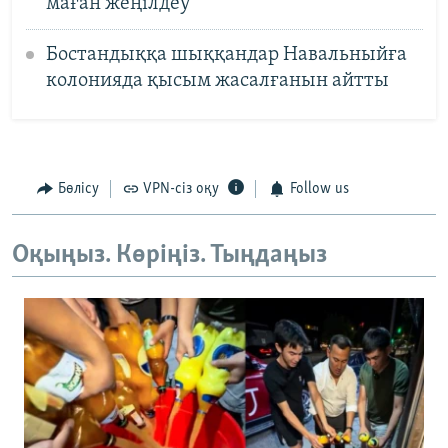
маған жеңілдеу
Бостандыққа шыққандар Навальныйға
колонияда қысым жасалғанын айтты
Бөлісу
VPN-сіз оқу
Follow us
Оқыңыз. Көріңіз. Тыңдаңыз