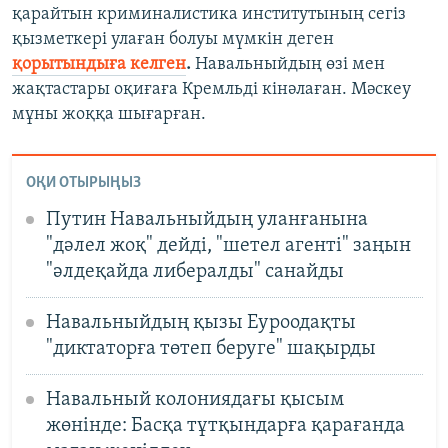
қарайтын криминалистика институтының сегіз
қызметкері улаған болуы мүмкін деген
қорытындыға келген
.
Навальныйдың өзі мен
жақтастары оқиғаға Кремльді кінәлаған. Мәскеу
мұны жоққа шығарған.
ОҚИ ОТЫРЫҢЫЗ
Путин Навальныйдың уланғанына
"дәлел жоқ" дейді, "шетел агенті" заңын
"әлдеқайда либералды" санайды
Навальныйдың қызы Еуроодақты
"диктаторға төтеп беруге" шақырды
Навальный колониядағы қысым
жөнінде: Басқа тұтқындарға қарағанда