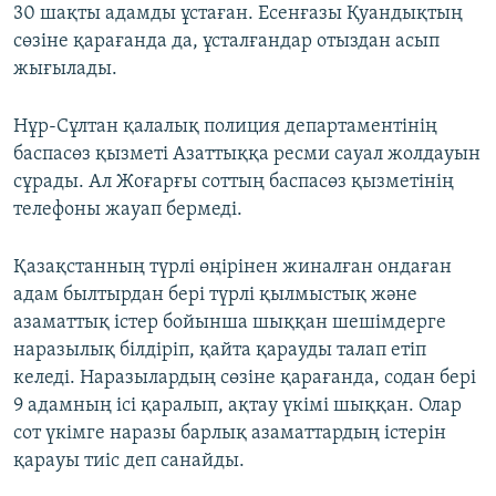
30 шақты адамды ұстаған. Есенғазы Қуандықтың
сөзіне қарағанда да, ұсталғандар отыздан асып
жығылады.
Нұр-Сұлтан қалалық полиция департаментінің
баспасөз қызметі Азаттыққа ресми сауал жолдауын
сұрады. Ал Жоғарғы соттың баспасөз қызметінің
телефоны жауап бермеді.
Қазақстанның түрлі өңірінен жиналған ондаған
адам былтырдан бері түрлі қылмыстық және
азаматтық істер бойынша шыққан шешімдерге
наразылық білдіріп, қайта қарауды талап етіп
келеді. Наразылардың сөзіне қарағанда, содан бері
9 адамның ісі қаралып, ақтау үкімі шыққан. Олар
сот үкімге наразы барлық азаматтардың істерін
қарауы тиіс деп санайды.