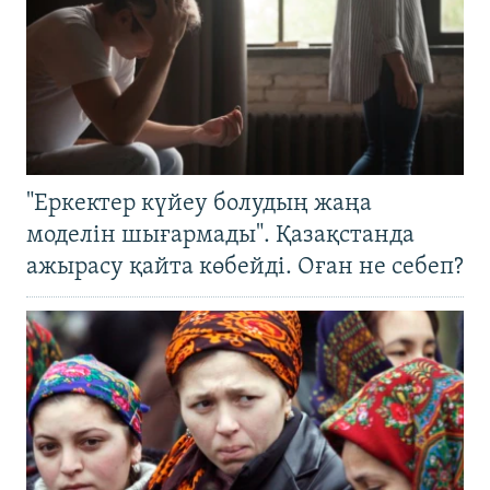
"Еркектер күйеу болудың жаңа
моделін шығармады". Қазақстанда
ажырасу қайта көбейді. Оған не себеп?