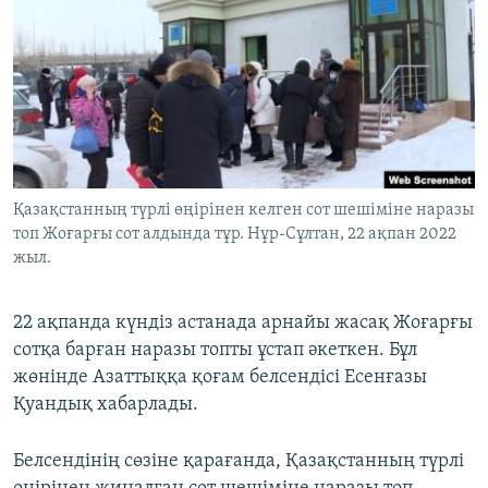
ЖАЗЫЛЫҢЫЗ
Басқа тілдерде
Қазақстанның түрлі өңірінен келген сот шешіміне наразы
топ Жоғарғы сот алдында тұр. Нұр-Сұлтан, 22 ақпан 2022
жыл.
22 ақпанда күндіз астанада арнайы жасақ Жоғарғы
сотқа барған наразы топты ұстап әкеткен. Бұл
жөнінде Азаттыққа қоғам белсендісі Есенғазы
Қуандық хабарлады.
Белсендінің сөзіне қарағанда, Қазақстанның түрлі