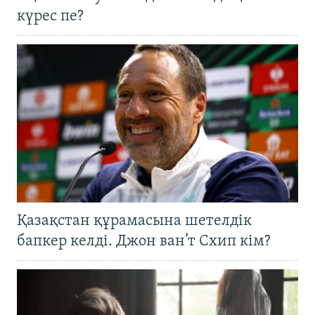
күрес пе?
Қазақстан құрамасына шетелдік
бапкер келді. Джон ван’т Схип кім?