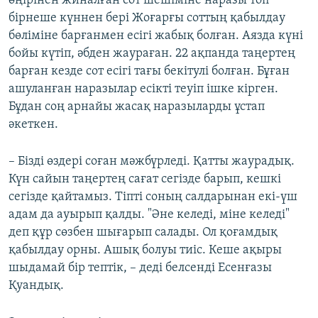
өңірінен жиналған сот шешіміне наразы топ
бірнеше күннен бері Жоғарғы соттың қабылдау
бөліміне барғанмен есігі жабық болған. Аязда күні
бойы күтіп, әбден жаураған. 22 ақпанда таңертең
барған кезде сот есігі тағы бекітулі болған. Бұған
ашуланған наразылар есікті теуіп ішке кірген.
Бұдан соң арнайы жасақ наразыларды ұстап
әкеткен.
– Бізді өздері соған мәжбүрледі. Қатты жаурадық.
Күн сайын таңертең сағат сегізде барып, кешкі
сегізде қайтамыз. Тіпті соның салдарынан екі-үш
адам да ауырып қалды. "Әне келеді, міне келеді"
деп құр сөзбен шығарып салады. Ол қоғамдық
қабылдау орны. Ашық болуы тиіс. Кеше ақыры
шыдамай бір тептік, – деді белсенді Есенғазы
Қуандық.