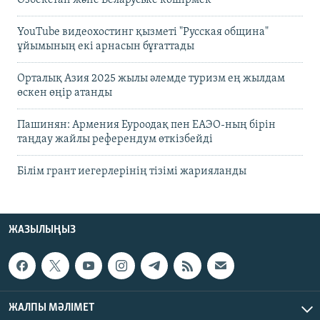
YouTube видеохостинг қызметі "Русская община"
ұйымының екі арнасын бұғаттады
Орталық Азия 2025 жылы әлемде туризм ең жылдам
өскен өңір атанды
Пашинян: Армения Еуроодақ пен ЕАЭО-ның бірін
таңдау жайлы референдум өткізбейді
Білім грант иегерлерінің тізімі жарияланды
ЖАЗЫЛЫҢЫЗ
ЖАЛПЫ МӘЛІМЕТ