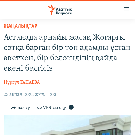
Accessibility
links
Skip
ЖАҢАЛЫҚТАР
to
ЖАҢАЛЫҚТАР
Астанада арнайы жасақ Жоғарғы
main
САЯСАТ
content
сотқа барған бір топ адамды ұстап
AZATTYQTV
Skip
әкеткен, бір белсендінің қайда
to
ҚАҢТАР ОҚИҒАСЫ
екені белгісіз
main
АДАМ ҚҰҚЫҚТАРЫ
Navigation
Нұргүл ТАПАЕВА
Skip
ӘЛЕУМЕТ
to
23 ақпан 2022 жыл, 11:03
ӘЛЕМ
Search
АРНАЙЫ ЖОБАЛАР
Бөлісу
VPN-сіз оқу
Русский