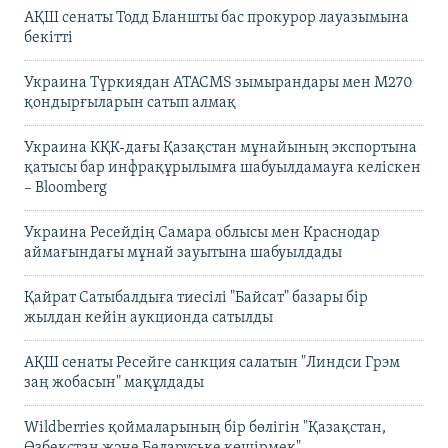
АҚШ сенаты Тодд Бланшты бас прокурор лауазымына
бекітті
Украина Түркиядан ATACMS зымырандары мен M270
қондырғыларын сатып алмақ
Украина КҚК-дағы Қазақстан мұнайының экспортына
қатысы бар инфрақұрылымға шабуылдамауға келіскен
– Bloomberg
Украина Ресейдің Самара облысы мен Краснодар
аймағындағы мұнай зауытына шабуылдады
Қайрат Сатыбалдыға тиесілі "Байсат" базары бір
жылдан кейін аукционда сатылды
АҚШ сенаты Ресейге санкция салатын "Линдси Грэм
заң жобасын" мақұлдады
Wildberries қоймаларының бір бөлігін "Қазақстан,
Өзбекстан және Беларуське көшірмек"