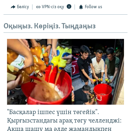
Бөлісу
VPN-сіз оқу
Follow us
Оқыңыз. Көріңіз. Тыңдаңыз
"Басқалар ішпес үшін төгейік".
Қырғызстандағы арақ төгу челленджі:
Ақша шашу ма әлде жамандықпен