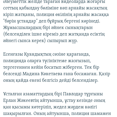
Әлеуметтік желіде тараған видеоларда жоғарғы
соттың қабылдау бөліміне көп арнайы жасақтың
кіріп жатқаны, полиция өкілінің арнайы жасаққа
"бәрін ұстаңдар" деп бұйрық бергені көрінеді.
Жұмысшылардың бірі әйнек сынықтарын
(белсенділек ішке кіреміз деп жатқанда есіктің
әйнегі сынса керек) сыпырып жүр.
Есенғазы Қуандықтың сөзіне қарағанда,
полицияда оларға түсініктеме жазғызып,
тергегеннен кейін босатып жіберген. Тек бір
белсенді Мадина Көкетаева ғана босамаған. Қазір
оның қайда екені белгісіз дейді белсенділер.
Ұсталған азаматтардың бірі Павлодар тұрғыны
Ерлан Жәкеевтің айтуынша, ұстау кезінде оның
қан қысымы көтеріліп, жедел жәрдем көлігі
шақырылған. Оның айтуынша, полиция шамамен