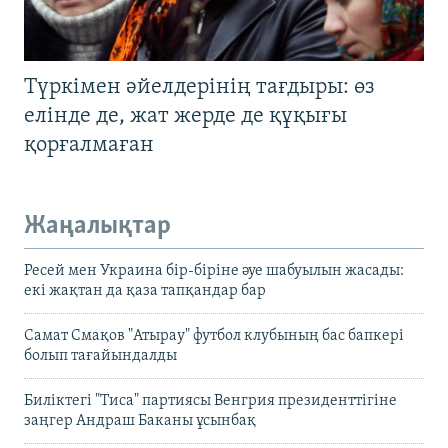
Түркімен әйелдерінің тағдыры: өз
елінде де, жат жерде де құқығы
қорғалмаған
Жаңалықтар
Ресей мен Украина бір-біріне әуе шабуылын жасады:
екі жақтан да қаза тапқандар бар
Самат Смақов "Атырау" футбол клубының бас бапкері
болып тағайындалды
Биліктегі "Тиса" партиясы Венгрия президенттігіне
заңгер Андраш Баканы ұсынбақ