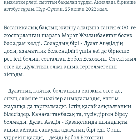
қызметкерлері сырттай бақылап тұрды. Айналада бірнеше
автобус тұрды. Нұр-Сұлтан, 25 ақпан 2022 жыл.
Ботаникалық бақтың жүгіру алаңына таңғы 6:00-ге
жоспарланған шараға Марат Жыланбаевтан бөлек
бес адам келді. Солардың бірі - Дулат Ағәділдің
досы, азаматтық белсенділігі үшін өзі де бірнеше
рет істі болып, сотталған Ербол Есхожин. Ол екі жыл
өтсе де, Дулаттың өлімі ашық тергелмегенін
айтады.
– Дулаттың қайтыс болғанына екі жыл өтсе де,
оның өліміне кінәлілер анықталмады, ешкім
жауапқа да тартылмады. Істің қалай аяқталғанын
білесіздер. Қанағаттанбасақ та, түсіндірген біреу
болмады. Дулат Ағәділ - Қазақстанда шындықты
ашық айтқан санаулы адамның бірі еді. Орны
үңірейіп қалды, - дейді Ербол Есхожин.