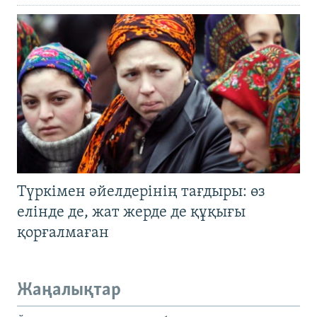
Түркімен әйелдерінің тағдыры: өз
елінде де, жат жерде де құқығы
қорғалмаған
Жаңалықтар