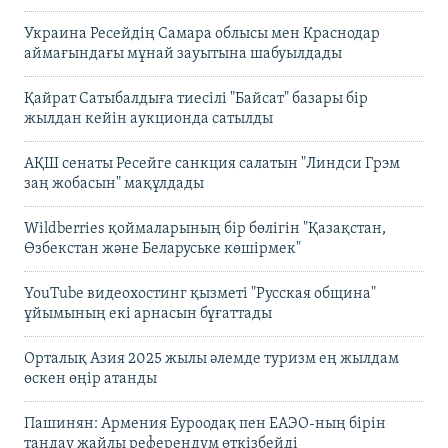
Украина Ресейдің Самара облысы мен Краснодар
аймағындағы мұнай зауытына шабуылдады
Қайрат Сатыбалдыға тиесілі "Байсат" базары бір
жылдан кейін аукционда сатылды
АҚШ сенаты Ресейге санкция салатын "Линдси Грэм
заң жобасын" мақұлдады
Wildberries қоймаларының бір бөлігін "Қазақстан,
Өзбекстан және Беларуське көшірмек"
YouTube видеохостинг қызметі "Русская община"
ұйымының екі арнасын бұғаттады
Орталық Азия 2025 жылы әлемде туризм ең жылдам
өскен өңір атанды
Пашинян: Армения Еуроодақ пен ЕАЭО-ның бірін
таңдау жайлы референдум өткізбейді