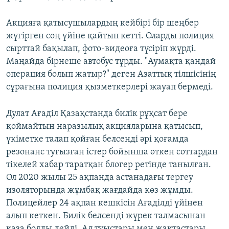
Акцияға қатысушылардың кейбірі бір шеңбер
жүгірген соң үйіне қайтып кетті. Оларды полиция
сырттай бақылап, фото-видеоға түсіріп жүрді.
Маңайда бірнеше автобус тұрды. "Аумақта қандай
операция болып жатыр?" деген Азаттық тілшісінің
сұрағына полиция қызметкерлері жауап бермеді.
Дулат Ағаділ Қазақстанда билік рұқсат бере
қоймайтын наразылық акцияларына қатысып,
үкіметке талап қойған белсенді әрі қоғамда
резонанс туғызған істер бойынша өткен соттардан
тікелей хабар таратқан блогер ретінде танылған.
Ол 2020 жылы 25 ақпанда астанадағы тергеу
изоляторында жұмбақ жағдайда көз жұмды.
Полицейлер 24 ақпан кешкісін Ағаділді үйінен
алып кеткен. Билік белсенді жүрек талмасынан
қаза болды дейді. Ал туыстары мен жақтастары