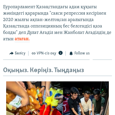
Еуропарламент Қазақстандағы адам құқығы
жөніндегі қарарында "саяси репрессия кесірінен
2020 жылғы ақпан-желтоқсан аралығында
Қазақстанда оппозицияның бес белсендісі қаза
болды" деп Дулат Ағаділ мен Жанболат Ағаділдің де
атын
атаған.
Бөлісу
VPN-сіз оқу
Follow us
Оқыңыз. Көріңіз. Тыңдаңыз