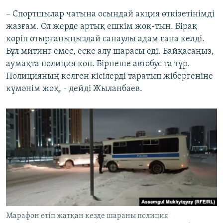
– Спортшылар чатына осындай акция өткізетінімді
жазғам. Ол жерде артық ешкім жоқ-тын. Бірақ
көріп отырғаныңыздай санаулы адам ғана келді.
Бұл митинг емес, еске алу шарасы еді. Байқасаңыз,
аумақта полиция көп. Бірнеше автобус та тұр.
Полицияның келген кісілерді таратып жібергеніне
күмәнім жоқ, - дейді Жыланбаев.
Марафон өтіп жатқан кезде шараны полиция