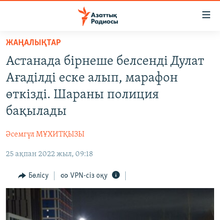
Accessibility
links
Skip
ЖАҢАЛЫҚТАР
to
ЖАҢАЛЫҚТАР
Астанада бірнеше белсенді Дулат
main
САЯСАТ
content
Ағаділді еске алып, марафон
AZATTYQTV
Skip
өткізді. Шараны полиция
to
ҚАҢТАР ОҚИҒАСЫ
бақылады
main
АДАМ ҚҰҚЫҚТАРЫ
Navigation
Әсемгүл МҰХИТҚЫЗЫ
Skip
ӘЛЕУМЕТ
to
25 ақпан 2022 жыл, 09:18
ӘЛЕМ
Search
АРНАЙЫ ЖОБАЛАР
Бөлісу
VPN-сіз оқу
Русский