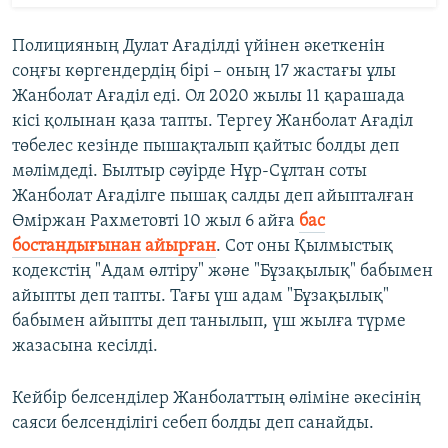
Полицияның Дулат Ағаділді үйінен әкеткенін
соңғы көргендердің бірі – оның 17 жастағы ұлы
Жанболат Ағаділ еді. Ол 2020 жылы 11 қарашада
кісі қолынан қаза тапты. Тергеу Жанболат Ағаділ
төбелес кезінде пышақталып қайтыс болды деп
мәлімдеді. Былтыр сәуірде Нұр-Сұлтан соты
Жанболат Ағаділге пышақ салды деп айыпталған
Өміржан Рахметовті 10 жыл 6 айға
бас
бостандығынан айырған
. Сот оны Қылмыстық
кодекстің "Адам өлтіру" және "Бұзақылық" бабымен
айыпты деп тапты. Тағы үш адам "Бұзақылық"
бабымен айыпты деп танылып, үш жылға түрме
жазасына кесілді.
Кейбір белсенділер Жанболаттың өліміне әкесінің
саяси белсенділігі себеп болды деп санайды.