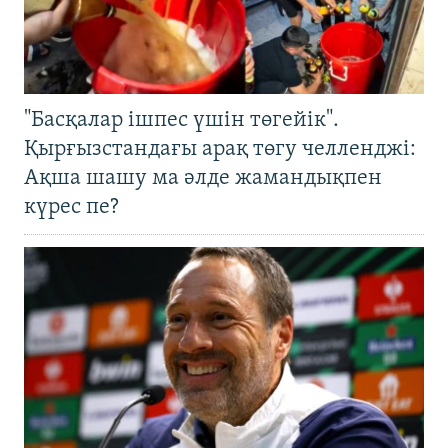
"Басқалар ішпес үшін төгейік".
Қырғызстандағы арақ төгу челленджі:
Ақша шашу ма әлде жамандықпен
күрес пе?