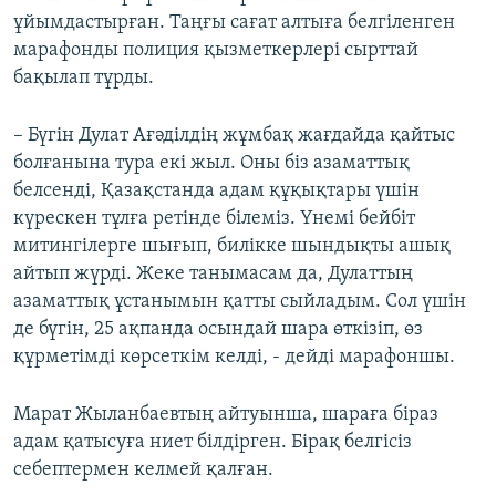
ұйымдастырған. Таңғы сағат алтыға белгіленген
марафонды полиция қызметкерлері сырттай
бақылап тұрды.
– Бүгін Дулат Ағәділдің жұмбақ жағдайда қайтыс
болғанына тура екі жыл. Оны біз азаматтық
белсенді, Қазақстанда адам құқықтары үшін
күрескен тұлға ретінде білеміз. Үнемі бейбіт
митингілерге шығып, билікке шындықты ашық
айтып жүрді. Жеке танымасам да, Дулаттың
азаматтық ұстанымын қатты сыйладым. Сол үшін
де бүгін, 25 ақпанда осындай шара өткізіп, өз
құрметімді көрсеткім келді, - дейді марафоншы.
Марат Жыланбаевтың айтуынша, шараға біраз
адам қатысуға ниет білдірген. Бірақ белгісіз
себептермен келмей қалған.