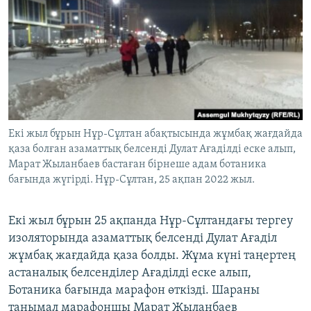
ЖАЗЫЛЫҢЫЗ
Басқа тілдерде
Екі жыл бұрын Нұр-Сұлтан абақтысында жұмбақ жағдайда
қаза болған азаматтық белсенді Дулат Ағаділді еске алып,
Марат Жыланбаев бастаған бірнеше адам ботаника
бағында жүгірді. Нұр-Сұлтан, 25 ақпан 2022 жыл.
Екі жыл бұрын 25 ақпанда Нұр-Сұлтандағы тергеу
изоляторында азаматтық белсенді Дулат Ағаділ
жұмбақ жағдайда қаза болды. Жұма күні таңертең
астаналық белсенділер Ағаділді еске алып,
Ботаника бағында марафон өткізді. Шараны
танымал марафоншы Марат Жыланбаев