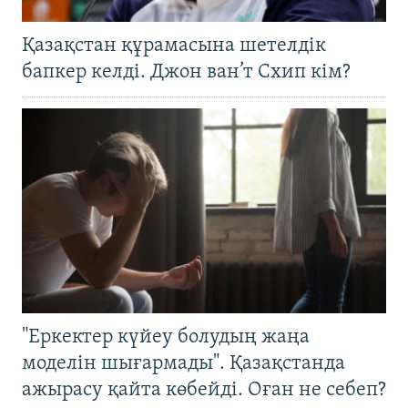
Қазақстан құрамасына шетелдік
бапкер келді. Джон ван’т Схип кім?
"Еркектер күйеу болудың жаңа
моделін шығармады". Қазақстанда
ажырасу қайта көбейді. Оған не себеп?