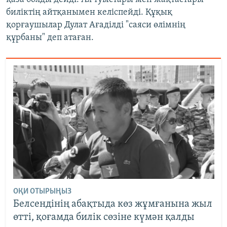
биліктің айтқанымен келіспейді. Құқық
қорғаушылар Дулат Ағаділді "саяси өлімнің
құрбаны" деп атаған.
ОҚИ ОТЫРЫҢЫЗ
Белсендінің абақтыда көз жұмғанына жыл
өтті, қоғамда билік сөзіне күмән қалды