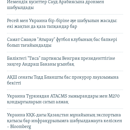
Йемендік хуситтер Сауд Арабиясына дронмен
шабуылдады
Ресей мен Украина бір-біріне әуе шабуылын жасады:
екі жақтан да қаза тапқандар бар
Самат Смақов "Атырау" футбол клубының бас бапкері
болып тағайындалды
Биліктегі "Тиса" партиясы Венгрия президенттігіне
заңгер Андраш Баканы ұсынбақ
АҚШ сенаты Тодд Бланшты бас прокурор лауазымына
бекітті
Украина Түркиядан ATACMS зымырандары мен M270
қондырғыларын сатып алмақ
Украина КҚК-дағы Қазақстан мұнайының экспортына
қатысы бар инфрақұрылымға шабуылдамауға келіскен
– Bloomberg