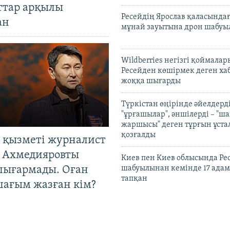
ттар арқылы
Ресейдің Ярослав қаласындағ
ан
мұнай зауытына дрон шабуы
Wildberries негізгі қоймала
Ресейден көшірмек деген ха
жоққа шығарды
Түркістан өңірінде әйелдерді
"ұрғашылар", әншілерді – "
жаршысы" деген тұрғын ұстал
қозғалды
 қызметі журналист
 Ахмедияровты
Киев пен Киев облысында Рес
шығармады. Оған
шабуылынан кемінде 17 адам
тапқан
шағым жазған кім?