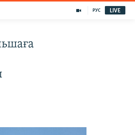
LIVE
РУС
льшаға
ы