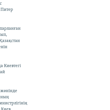
с
 Питер
спарланған
лып,
 Қазақстан
енін
да Киевтегі
рай
 жөнінде
нның
инистрлігінің
 Киев,