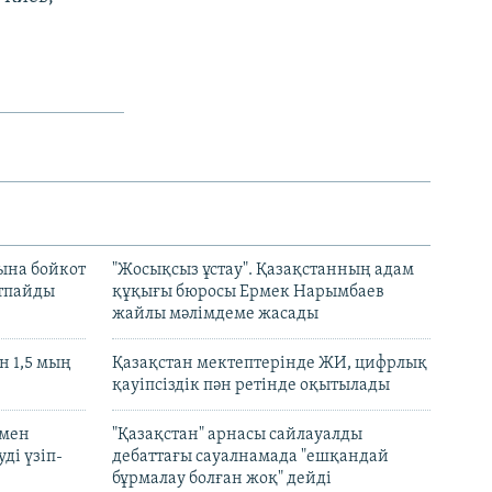
ына бойкот
"Жосықсыз ұстау". Қазақстанның адам
ртпайды
құқығы бюросы Ермек Нарымбаев
жайлы мәлімдеме жасады
 1,5 мың
Қазақстан мектептерінде ЖИ, цифрлық
қауіпсіздік пән ретінде оқытылады
 мен
"Қазақстан" арнасы сайлауалды
ді үзіп-
дебаттағы сауалнамада "ешқандай
бұрмалау болған жоқ" дейді