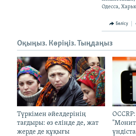
Одесса, Харь
Бөлісу
Оқыңыз. Көріңіз. Тыңдаңыз
Түркімен әйелдерінің
OCCRP:
тағдыры: өз елінде де, жат
"Монит
жерде де құқығы
үндіст