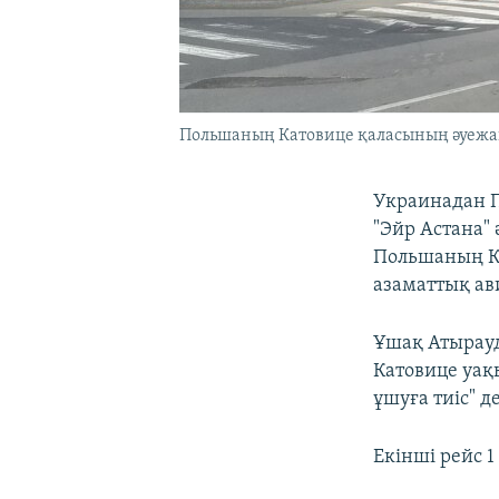
Польшаның Катовице қаласының әуеж
Украинадан П
"Эйр Астана"
Польшаның Ка
азаматтық ав
Ұшақ Атырауд
Катовице уақ
ұшуға тиіс" д
Екінші рейс 