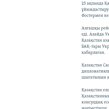
25 ақпанда Қ
ұйымдастыру 
Фостермен кел
Алғашқы рейс 
еді. Алайда 
Қазақстан аза
БАҚ-тары Укр
хабарлаған.
Қазақстан Сыр
дипломатиялы
шығатынын а
Қазақстан ел
Қазақстанның
консулдық ес
мәліметінше,