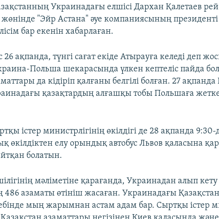
азақстанның Украинадағы елшісі Дархан Қалетаев рей
жөнінде "Эйр Астана" әуе компаниясының президенті
ісім бар екенін хабарлаған.
26 ақпанда, түнгі сағат екіде Атырауға келеді деп жо
Украина-Польша шекарасында үлкен кептеліс пайда бо
маттары да кідіріп қалғаны белгілі болған. 27 ақпанда
аинадағы қазақтардың алғашқы тобы Польшаға жетк
тқы істер министрлігінің өкілдігі де 28 ақпанда 9:30-
қ өкілдіктен елу орындық автобус Львов қаласына қа
йтқан болатын.
шілігінің мәліметіне қарағанда, Украинадан алып кету
 486 азаматы өтініш жасаған. Украинадағы Қазақста
ебінде мың жарымнан астам адам бар. Сыртқы істер м
 Қазақстан азаматтары негізінен Киев қаласында және