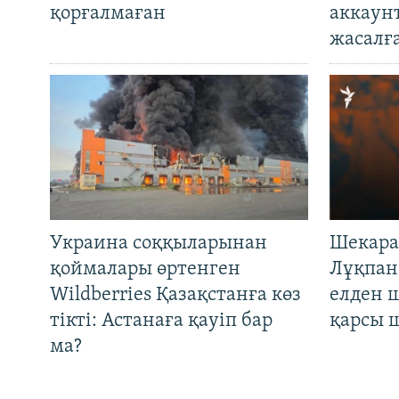
қорғалмаған
аккаун
жасалғ
Украина соққыларынан
Шекара
қоймалары өртенген
Лұқпан
Wildberries Қазақстанға көз
елден 
тікті: Астанаға қауіп бар
қарсы 
ма?