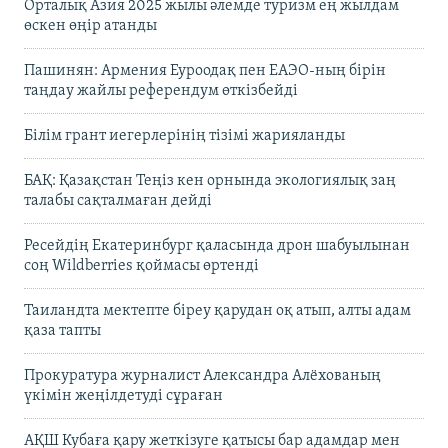
Орталық Азия 2025 жылы әлемде туризм ең жылдам
өскен өңір атанды
Пашинян: Армения Еуроодақ пен ЕАЭО-ның бірін
таңдау жайлы референдум өткізбейді
Білім грант иегерлерінің тізімі жарияланды
БАҚ: Қазақстан Теңіз кен орнында экологиялық заң
талабы сақталмаған дейді
Ресейдің Екатеринбург қаласында дрон шабуылынан
соң Wildberries қоймасы өртенді
Таиландта мектепте біреу қарудан оқ атып, алты адам
қаза тапты
Прокуратура журналист Александра Алёхованың
үкімін жеңілдетуді сұраған
АҚШ Кубаға қару жеткізуге қатысы бар адамдар мен