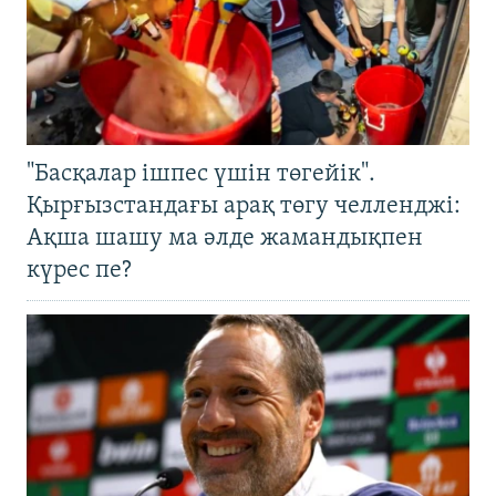
"Басқалар ішпес үшін төгейік".
Қырғызстандағы арақ төгу челленджі:
Ақша шашу ма әлде жамандықпен
күрес пе?