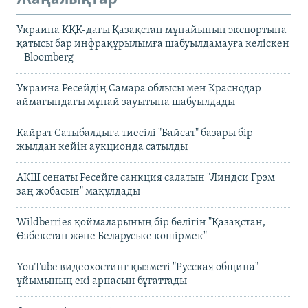
Украина КҚК-дағы Қазақстан мұнайының экспортына
қатысы бар инфрақұрылымға шабуылдамауға келіскен
– Bloomberg
Украина Ресейдің Самара облысы мен Краснодар
аймағындағы мұнай зауытына шабуылдады
Қайрат Сатыбалдыға тиесілі "Байсат" базары бір
жылдан кейін аукционда сатылды
АҚШ сенаты Ресейге санкция салатын "Линдси Грэм
заң жобасын" мақұлдады
Wildberries қоймаларының бір бөлігін "Қазақстан,
Өзбекстан және Беларуське көшірмек"
YouTube видеохостинг қызметі "Русская община"
ұйымының екі арнасын бұғаттады