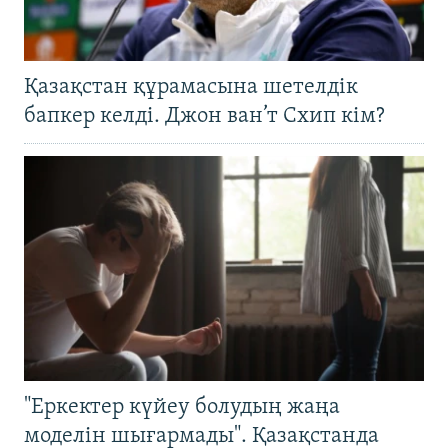
Қазақстан құрамасына шетелдік
бапкер келді. Джон ван’т Схип кім?
"Еркектер күйеу болудың жаңа
моделін шығармады". Қазақстанда