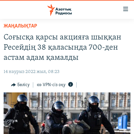
Accessibility
links
Skip
ЖАҢАЛЫҚТАР
to
ЖАҢАЛЫҚТАР
Соғысқа қарсы акцияға шыққан
main
САЯСАТ
content
Ресейдің 38 қаласында 700-ден
AZATTYQTV
Skip
астам адам қамалды
to
ҚАҢТАР ОҚИҒАСЫ
main
14 наурыз 2022 жыл, 08:23
АДАМ ҚҰҚЫҚТАРЫ
Navigation
Skip
Бөлісу
VPN-сіз оқу
ӘЛЕУМЕТ
to
ӘЛЕМ
Search
АРНАЙЫ ЖОБАЛАР
Русский