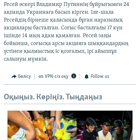
Ресей әскері Владимир Путиннің бұйрығымен 24
ақпанда Украинаға басып кірген. Іле-шала
Ресейдің бірнеше қаласында бұған наразылық
акциялары басталған. Соғыс басталғалы 17 күн
ішінде 14 мың адам қамалған. Ресей заңы
бойынша, соғысқа арсы акцияға шыққандардың
үстінен қылмыстық іс қозғалып, ірі айыппұл
салынуы мүмкін.
Бөлісу
VPN-сіз оқу
Follow us
Оқыңыз. Көріңіз. Тыңдаңыз