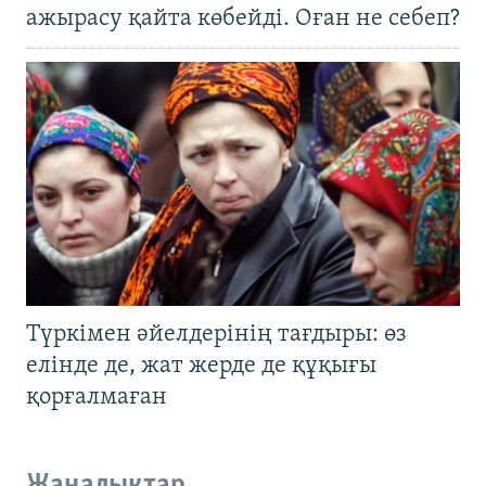
ажырасу қайта көбейді. Оған не себеп?
Түркімен әйелдерінің тағдыры: өз
елінде де, жат жерде де құқығы
қорғалмаған
Жаңалықтар