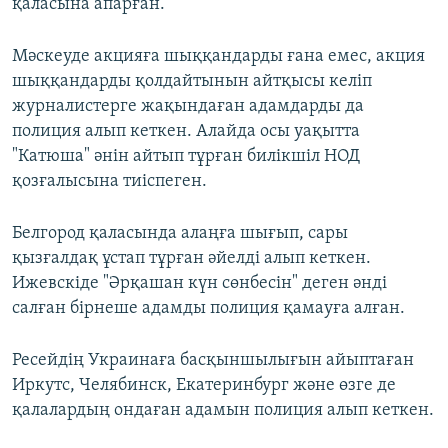
қаласына апарған.
Мәскеуде акцияға шыққандарды ғана емес, акция
шыққандарды қолдайтынын айтқысы келіп
журналистерге жақындаған адамдарды да
полиция алып кеткен. Алайда осы уақытта
"Катюша" әнін айтып тұрған билікшіл НОД
қозғалысына тиіспеген.
Белгород қаласында алаңға шығып, сары
қызғалдақ ұстап тұрған әйелді алып кеткен.
Ижевскіде "Әрқашан күн сөнбесін" деген әнді
салған бірнеше адамды полиция қамауға алған.
Ресейдің Украинаға басқыншылығын айыптаған
Иркутс, Челябинск, Екатеринбург және өзге де
қалалардың ондаған адамын полиция алып кеткен.