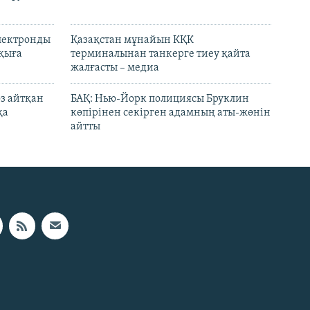
электронды
Қазақстан мұнайын КҚК
лқыға
терминалынан танкерге тиеу қайта
жалғасты – медиа
өз айтқан
БАҚ: Нью-Йорк полициясы Бруклин
қа
көпірінен секірген адамның аты-жөнін
айтты