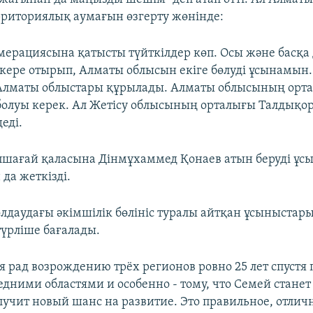
рриториялық аумағын өзгерту жөнінде:
мерациясына қатысты түйткілдер көп. Осы және басқа
кере отырып, Алматы облысын екіге бөлуді ұсынамын. 
 Алматы облыстары құрылады. Алматы облысының орт
олуы керек. Ал Жетісу облысының орталығы Талдықо
еді.
пшағай қаласына Дінмұхаммед Қонаев атын беруді ұсы
да жеткізді.
лдаудағы әкімшілік бөлініс туралы айтқан ұсыныстар
үрліше бағалады.
я рад возрождению трёх регионов ровно 25 лет спустя 
едними областями и особенно - тому, что Семей стане
лучит новый шанс на развитие. Это правильное, отлич