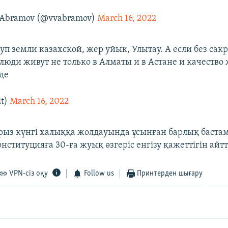
 Abramov (@vvabramov)
March 16, 2022
уп земли казахской, жер уйык, Улытау. А если без сакр
 люди живут не только в Алматы и в Астане и качество
де
it)
March 16, 2022
урыз күнгі халыққа жолдауында ұсынған барлық баста
нституцияға 30-ға жуық өзгеріс енгізу қажеттігін айт
VPN-сіз оқу
Follow us
Принтерден шығару