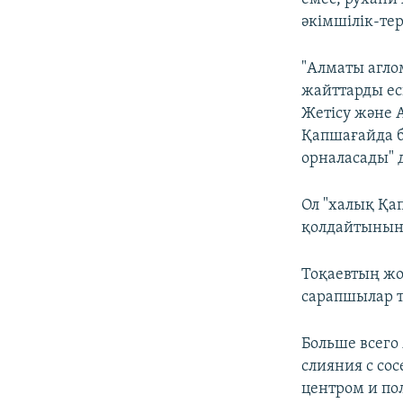
әкімшілік-те
"Алматы агло
жайттарды ес
Жетісу және
Қапшағайда б
орналасады" д
Ол "халық Қа
қолдайтынын 
Тоқаевтың жо
сарапшылар т
Больше всего 
слияния с сос
центром и по