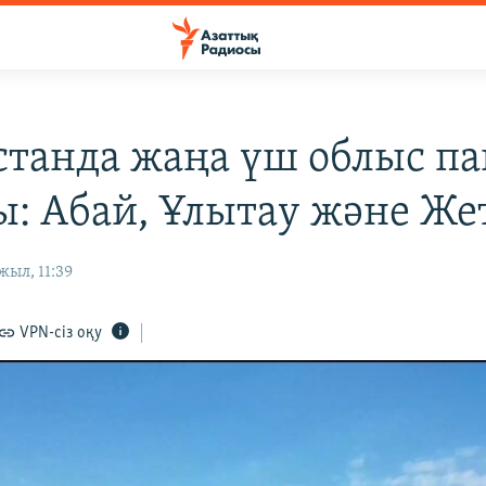
станда жаңа үш облыс па
ы: Абай, Ұлытау және Же
жыл, 11:39
VPN-сіз оқу