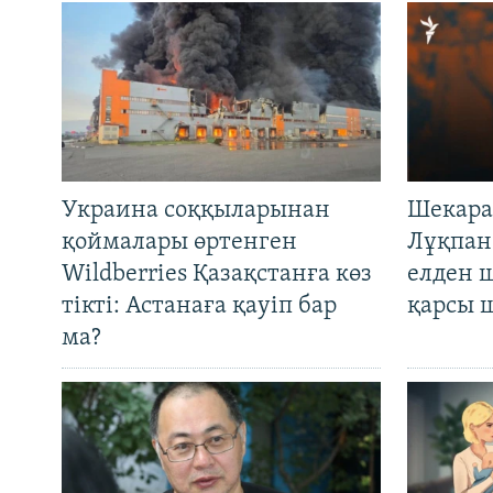
Украина соққыларынан
Шекара
қоймалары өртенген
Лұқпан
Wildberries Қазақстанға көз
елден 
тікті: Астанаға қауіп бар
қарсы 
ма?