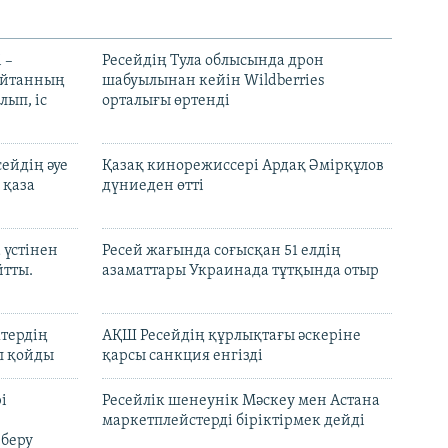
 –
Ресейдің Тула облысында дрон
шайтанның
шабуылынан кейін Wildberries
лып, іс
орталығы өртенді
ейдің әуе
Қазақ кинорежиссері Ардақ Әмірқұлов
 қаза
дүниеден өтті
 үстінен
Ресей жағында соғысқан 51 елдің
йтты.
азаматтары Украинада тұтқында отыр
ктердің
АҚШ Ресейдің құрлықтағы әскеріне
л қойды
қарсы санкция енгізді
і
Ресейлік шенеунік Мәскеу мен Астана
маркетплейстерді біріктірмек дейді
 беру