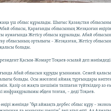
жаңа үш облыс құрылады. Шығыс Қазақстан облысын
Абай облысы, Қарағанды облысының Жезқазған өңірінд
ы аумағында Жетісу облысы құрылады. Абай облысы
тау облысының орталығы – Жезқазған, Жетісу облысы
қаласы болады.
президент Қасым-Жомарт Тоқаев осылай деп мәлімдеді
ғында Абай облысын құруды ұсынамын. Семей қалас
алығы болады. Осы мәселені аймақ тұрғындары көптен
мін. Қазір ол жақта шешімін таппаған түйткілдер аз 
і инфрақұрылымы әбден тозған, – деді Тоқаев.
 өңірі жөнінде "бұл аймақта дербес облыс құру – экон
 жағынан да маңызды шешім" деп атап өтті. Ал Алма