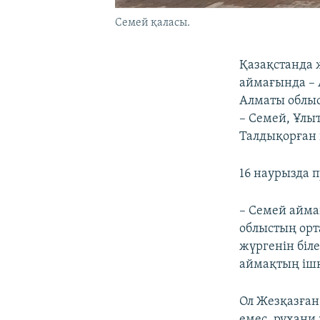
Семей қаласы.
Қазақстанда 
аймағында – 
Алматы облыс
– Семей, Ұлы
Талдықорған 
16 наурызда 
– Семей айма
облыстың орт
жүргенін біле
аймақтың ішк
Ол Жезқазған
емес, рухани