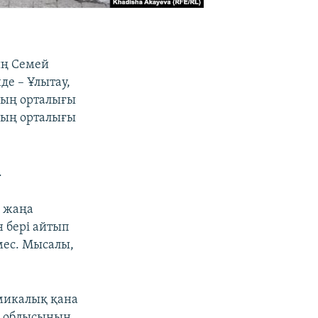
ың Семей
е – Ұлытау,
ның орталығы
ның орталығы
.
ы жаңа
 бері айтып
емес. Мысалы,
омикалық қана
ты облысының