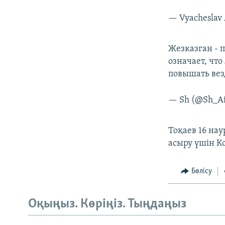
— Vyacheslav
Жезказган - п
означает, что
повышать вез
— Sh (@Sh_A
Тоқаев 16 на
асыру үшін Ко
Бөлісу
Оқыңыз. Көріңіз. Тыңдаңыз