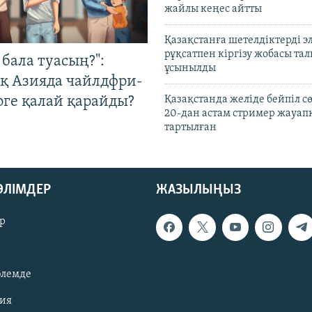
жайлы кеңес айтты
Қазақстанға шетелдіктерді 
рұқсатпен кіргізу жобасы та
бала туасың?":
ұсынылды
қ Азияда чайлдфри-
рге қалай қарайды?
Қазақстанда желіде бейпіл с
20-дан астам стример жауап
тартылған
БӨЛІМДЕР
ЖАЗЫЛЫҢЫЗ
р
әлемде
зия