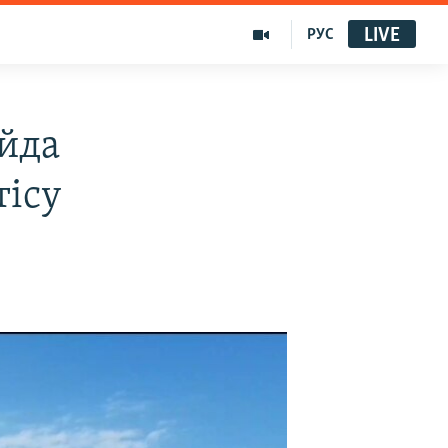
LIVE
РУС
йда
тісу