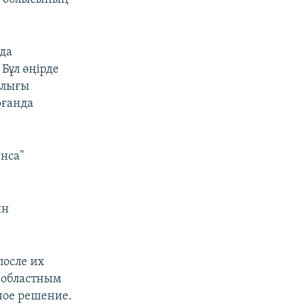
 да
Бұл өңірде
алығы
рғанда
нса"
ын
после их
т областным
ное решение.