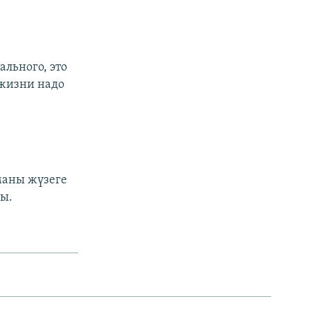
ального, это
 жизни надо
маны жүзеге
ты.