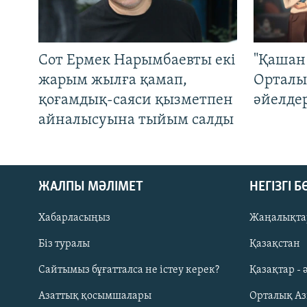
Сот Ермек Нарымбаевты екі
"Қашан 
жарым жылға қамап,
Орталы
қоғамдық-саяси қызметпен
әйелде
айналысуына тыйым салды
ЖАЛПЫ МӘЛІМЕТ
НЕГІЗГІ 
Хабарласыңыз
Жаңалықта
Біз туралы
Қазақстан
Русский
Сайтымыз бұғатталса не істеу керек?
Қазақтар - 
Азаттық қосымшалары
Орталық А
ЖАЗЫЛЫҢЫЗ