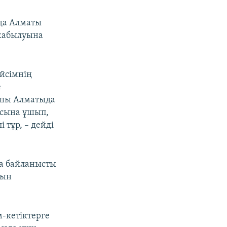
нда Алматы
 жабылуына
йсімнің
е
ушы Алматыда
асына ұшып,
 тұр, – дейді
на байланысты
нын
м-кетіктерге