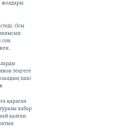
ь жолдары
стеді. Осы
йланысын
 соң
кен.
аларды
лион теңгеге
кзалдың ішкі
в.
зға қараған
туралы хабар
май қалған.
аратын