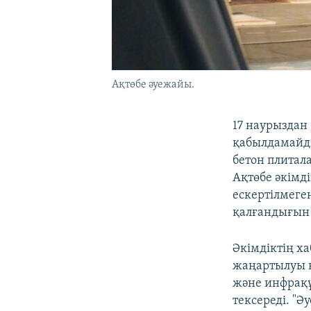
Ақтөбе әуежайы.
17 наурыздан
қабылдамайды
бетон плита
Ақтөбе әкімд
ескертілмеге
қалғандығын 
Әкімдіктің х
жаңартылуы к
және инфрақұ
тексереді. "