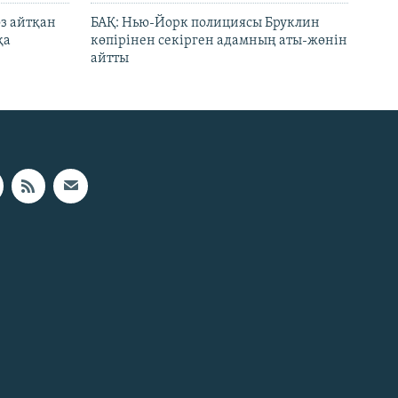
өз айтқан
БАҚ: Нью-Йорк полициясы Бруклин
қа
көпірінен секірген адамның аты-жөнін
айтты