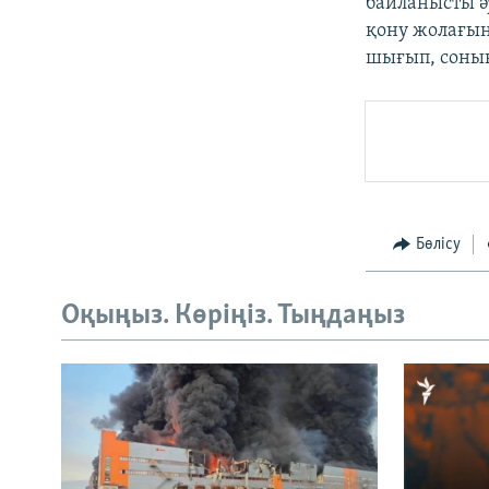
байланысты ә
қону жолағын
шығып, соның
Бөлісу
Оқыңыз. Көріңіз. Тыңдаңыз