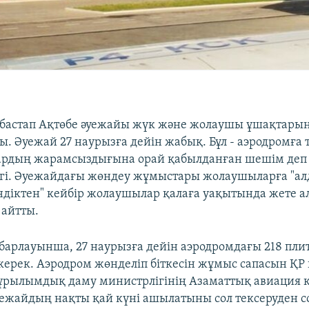
 бастап Ақтөбе әуежайы жүк және жолаушы ұшақтары
. Әуежай 27 наурызға дейін жабық. Бұл - аэродромға 
лардың жарамсыздығына орай қабылданған шешім деп
ігі. Әуежайдағы жөндеу жұмыстары жолаушыларға "ал
ндіктен" кейбір жолаушылар қалаға уақытында жете 
айтты.
абарлауынша, 27 наурызға дейін аэродромдағы 218 пли
ерек. Аэродром жөнделіп біткесін жұмыс сапасын ҚР
рылымдық даму министрлігінің Азаматтық авиация к
Әуежайдың нақты қай күні ашылатыны сол тексеруден со