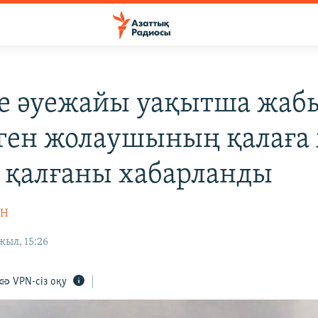
е әуежайы уақытша жаб
ген жолаушының қалаға 
 қалғаны хабарланды
ІН
жыл, 15:26
VPN-сіз оқу