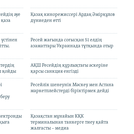
ейдің әуе
Қазақ кинорежиссері Ардақ Әмірқұлов
 қаза
дүниеден өтті
 үстінен
Ресей жағында соғысқан 51 елдің
йтты.
азаматтары Украинада тұтқында отыр
ктердің
АҚШ Ресейдің құрлықтағы әскеріне
л қойды
қарсы санкция енгізді
і
Ресейлік шенеунік Мәскеу мен Астана
маркетплейстерді біріктірмек дейді
 беру
электронды
Қазақстан мұнайын КҚК
лқыға
терминалынан танкерге тиеу қайта
жалғасты – медиа