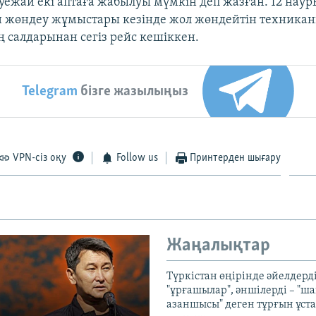
уежай екі аптаға жабылуы мүмкін деп жазған. 12 наур
 жөндеу жұмыстары кезінде жол жөндейтін техниканы
 салдарынан сегіз рейс кешіккен.
Telegram
бізге жазылыңыз
VPN-сіз оқу
Follow us
Принтерден шығару
Жаңалықтар
Түркістан өңірінде әйелдерді
"ұрғашылар", әншілерді – "
азаншысы" деген тұрғын ұста