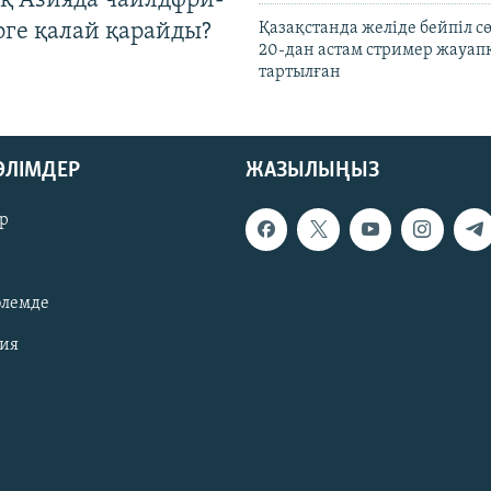
қ Азияда чайлдфри-
рге қалай қарайды?
Қазақстанда желіде бейпіл с
20-дан астам стример жауап
тартылған
БӨЛІМДЕР
ЖАЗЫЛЫҢЫЗ
р
әлемде
зия