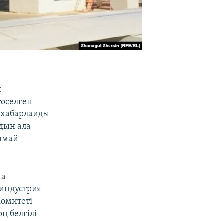
н
төселген
 хабарлайды
дын ала
алмай
та
 индустрия
омитеті
ң белгілі