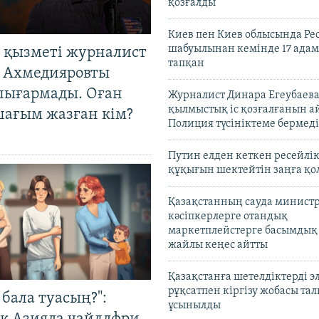
қозғалды
Киев пен Киев облысында Рес
шабуылынан кемінде 17 адам
 қызметі журналист
тапқан
 Ахмедияровты
шығармады. Оған
Журналист Динара Егеубаева
қылмыстық іс қозғалғанын а
шағым жазған кім?
Полиция түсініктеме бермеді
Путин елден кеткен ресейлі
құқығын шектейтін заңға қо
Қазақстанның сауда министр
кәсіпкерлерге отандық
маркетплейстерге басымдық
жайлы кеңес айтты
Қазақстанға шетелдіктерді 
рұқсатпен кіргізу жобасы та
бала туасың?":
ұсынылды