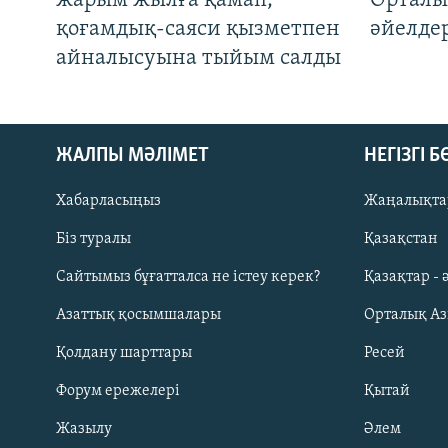
жарым жылға қамап,
Орталы
қоғамдық-саяси қызметпен
әйелде
айналысуына тыйым салды
ЖАЛПЫ МӘЛІМЕТ
НЕГІЗГІ 
Хабарласыңыз
Жаңалықта
Біз туралы
Қазақстан
Русский
Сайтымыз бұғатталса не істеу керек?
Қазақтар - 
Азаттық қосымшалары
Орталық А
ЖАЗЫЛЫҢЫЗ
Қолдану шарттары
Ресей
Форум ережелері
Қытай
Жазылу
Әлем