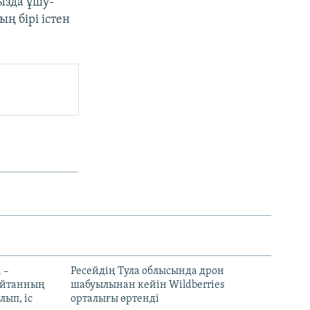
ызда ұшу-
ң бірі істен
 –
Ресейдің Тула облысында дрон
шайтанның
шабуылынан кейін Wildberries
лып, іс
орталығы өртенді