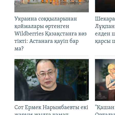
Украина соққыларынан
Шекара
қоймалары өртенген
Лұқпан
Wildberries Қазақстанға көз
елден 
тікті: Астанаға қауіп бар
қарсы 
ма?
Сот Ермек Нарымбаевты екі
"Қашан 