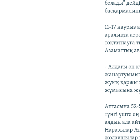
болады" дейд
басқармасын
11-17 наурыз 
аралықта аэр
тоқтатпауға 
Азаматтық ав
- Алдағы он 
жаңартуымыз 
жуық қаржы ж
жұмысына жұ
Аптасына 52-
түнгі үште е
алдын ала ай
Наразылар Ат
жолаушылар п