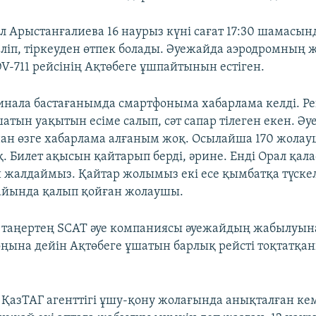
ел Арыстанғалиева 16 наурыз күні сағат 17:30 шамасы
ліп, тіркеуден өтпек болады. Әуежайда аэродромның
V-711 рейсінің Ақтөбеге ұшпайтынын естіген.
инала бастағанымда смартфоныма хабарлама келді. Ре
атын уақытын есіме салып, сәт сапар тілеген екен. Әу
ан өзге хабарлама алғаным жоқ. Осылайша 170 жола
. Билет ақысын қайтарып берді, әрине. Енді Орал қал
и жалдаймыз. Қайтар жолымыз екі есе қымбатқа түскелі
айында қалып қойған жолаушы.
і таңертең SСAT әуе компаниясы әуежайдың жабылуы
ңына дейін Ақтөбеге ұшатын барлық рейсті тоқтатқа
 ҚазТАГ агенттігі ұшу-қону жолағында анықталған ке