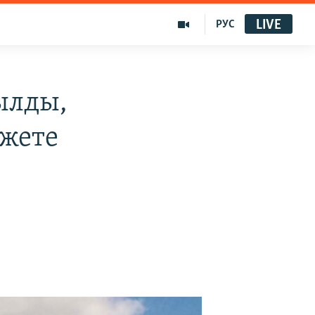
LIVE
РУС
ылды,
жете