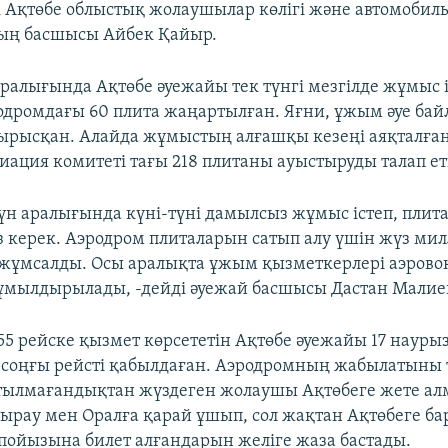
і Ақтөбе облыстық жолаушылар көлігі және автомобил
ың басшысы Айбек Қайыр.
аралығында Ақтөбе әуежайы тек түнгі мезгілде жұмыс і
одромдағы 60 плита жаңартылған. Яғни, ұжым әуе ба
тырысқан. Алайда жұмыстың алғашқы кезеңі аяқталған
иация комитеті тағы 218 плитаны ауыстыруды талап ет
күн аралығында күні-түні дамылсыз жұмыс істеп, плит
керек. Аэродром плиталарын сатып алу үшін жүз мил
ұмсалды. Осы аралықта ұжым қызметкерлері аэрово
мылдырылады, -дейді әуежай басшысы Дастан Малие
55 рейске қызмет көрсететін Ақтөбе әуежайы 17 науры
ң соңғы рейсті қабылдаған. Аэродромның жабылатыны 
тылмағандықтан жүздеген жолаушы Ақтөбеге жете ал
ырау мен Оралға қарай ұшып, сол жақтан Ақтөбеге б
ойызына билет алғандарын желіге жаза бастады.