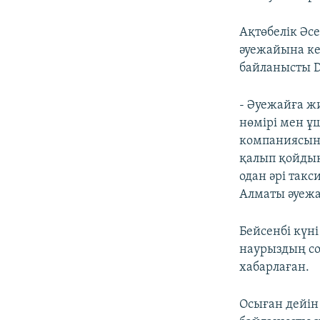
Ақтөбелік Әс
әуежайына ке
байланысты D
- Әуежайға ж
нөмірі мен ұш
компаниясын
қалып қойдық
одан әрі такс
Алматы әуеж
Бейсенбі күн
наурыздың со
хабарлаған.
Осыған дейін