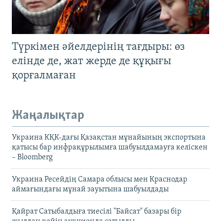
Түркімен әйелдерінің тағдыры: өз
елінде де, жат жерде де құқығы
қорғалмаған
Жаңалықтар
Украина КҚК-дағы Қазақстан мұнайының экспортына
қатысы бар инфрақұрылымға шабуылдамауға келіскен
– Bloomberg
Украина Ресейдің Самара облысы мен Краснодар
аймағындағы мұнай зауытына шабуылдады
Қайрат Сатыбалдыға тиесілі "Байсат" базары бір