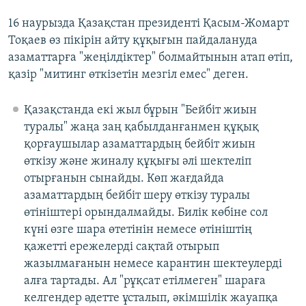
16 наурызда Қазақстан президенті Қасым-Жомарт
Тоқаев өз пікірін айту құқығын пайдалануда
азаматтарға "жеңілдіктер" болмайтынын атап өтіп,
қазір "митинг өткізетін мезгіл емес" деген.
Қазақстанда екі жыл бұрын "Бейбіт жиын
туралы" жаңа заң қабылданғанмен құқық
қорғаушылар азаматтардың бейбіт жиын
өткізу және жиналу құқығы әлі шектеліп
отырғанын сынайды. Көп жағдайда
азаматтардың бейбіт шеру өткізу туралы
өтініштері орындалмайды. Билік көбіне сол
күні өзге шара өтетінін немесе өтініштің
қажетті ережелерді сақтай отырып
жазылмағанын немесе карантин шектеулерді
алға тартады. Ал "рұқсат етілмеген" шараға
келгендер әдетте ұсталып, әкімшілік жауапқа