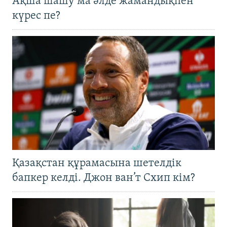
Ақша шашу ма әлде жамандықпен
күрес пе?
Қазақстан құрамасына шетелдік
бапкер келді. Джон ван’т Схип кім?