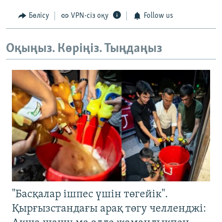
Бөлісу
VPN-сіз оқу
Follow us
Оқыңыз. Көріңіз. Тыңдаңыз
"Басқалар ішпес үшін төгейік".
Қырғызстандағы арақ төгу челленджі: