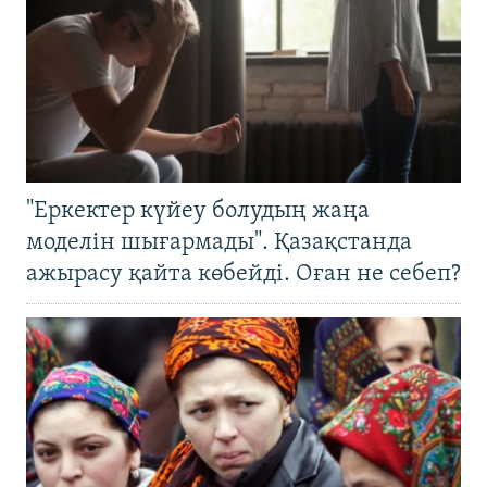
"Еркектер күйеу болудың жаңа
моделін шығармады". Қазақстанда
ажырасу қайта көбейді. Оған не себеп?