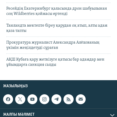
Ресейдің Екатеринбург қаласында дрон шабуылынан
соң Wildberries қоймасы өртенді
Таиландта мектепте біреу қарудан оқ атып, алты адам
қаза тапты
Прокуратура журналист Александра Алёхованың
үкімін жеңілдетуді сұраған
АҚШ Кубаға қару жеткізуге қатысы бар адамдар мен
ұйымдарға санкция салды
ЖАЗЫЛЫҢЫЗ
ЖАЛПЫ МӘЛІМЕТ