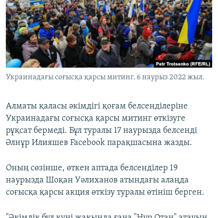
ЖАЗЫЛЫҢЫЗ
Басқа тілдерде
Украинадағы соғысқа қарсы митинг. 6 наурыз 2022 жыл.
Алматы қаласы әкімдігі қоғам белсенділеріне
Украинадағы соғысқа қарсы митинг өткізуге
рұқсат бермеді. Бұл туралы 17 наурызда белсенді
Әлнұр Илияшев Facebook парақшасына жазды.
Оның сөзінше, өткен аптада белсенділер 19
наурызда Шоқан Уәлиханов атындағы алаңда
соғысқа қарсы акция өткізу туралы өтініш берген.
"Әкімдік бұл күні жақында ғана "Нұр Отан" атауын