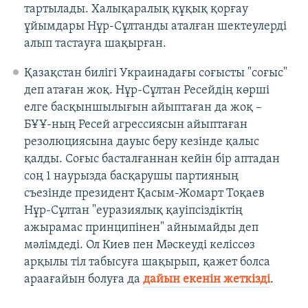
тартылады. Халықаралық құқық қорғау
ұйымдары Нұр-Сұлтанды аталған шектеулерді
алып тастауға шақырған.
Қазақстан билігі Украинадағы соғысты "соғыс"
деп атаған жоқ. Нұр-Сұлтан Ресейдің көрші
елге басқыншылығын айыптаған да жоқ –
БҰҰ-ның Ресей агрессиясын айыптаған
резолюциясына дауыс беру кезінде қалыс
қалды. Соғыс басталғаннан кейін бір аптадан
соң 1 наурызда басқарушы партияның
съезінде президент Қасым-Жомарт Тоқаев
Нұр-Сұлтан "еуразиялық қауіпсіздіктің
ажырамас принципінен" айнымайды деп
мәлімдеді. Ол Киев пен Мәскеуді келіссөз
арқылы тіл табысуға шақырып, қажет болса
араағайын болуға да
дайын екенін жеткізді
.