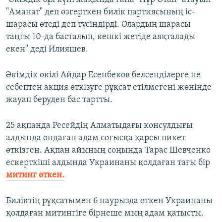
"Аманат" деп өзгерткен билік партиясының іс-
шарасы өтеді деп түсіндірді. Олардың шарасы
таңғы 10-да басталып, кешкі жетіде аяқталады
екен" деді Илияшев.
Әкімдік өкілі Айдар Есенбеков белсенділерге не
себептен акция өткізуге рұқсат етілмегені жөнінде
жауап беруден бас тартты.
25 ақпанда Ресейдің Алматыдағы консулдығы
алдында ондаған адам соғысқа қарсы пикет
өткізген. Ақпан айының соңында Тарас Шевченко
ескерткіші алдында Украинаны қолдаған тағы бір
митинг өткен.
Биліктің рұқсатымен 6 наурызда өткен Украинаны
қолдаған митингіге бірнеше мың адам қатысты.