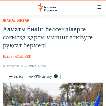
Accessibility
links
Skip
ЖАҢАЛЫҚТАР
to
ЖАҢАЛЫҚТАР
Алматы билігі белсенділерге
main
САЯСАТ
content
соғысқа қарсы митинг өткізуге
AZATTYQTV
Skip
рұқсат бермеді
to
ҚАҢТАР ОҚИҒАСЫ
main
Бағдат АСЫЛБЕК
АДАМ ҚҰҚЫҚТАРЫ
Navigation
Skip
18 наурыз 2022 жыл, 07:41
ӘЛЕУМЕТ
to
ӘЛЕМ
Бөлісу
VPN-сіз оқу
Search
АРНАЙЫ ЖОБАЛАР
Русский