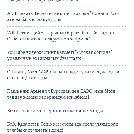
жылдан кейін аукционда сатылды
АҚШ сенаты Ресейге санкция салатын "Линдси Грэм
заң жобасын" мақұлдады
Wildberries қоймаларының бір бөлігін "Қазақстан,
Өзбекстан және Беларуське көшірмек"
YouTube видеохостинг қызметі "Русская община"
ұйымының екі арнасын бұғаттады
Орталық Азия 2025 жылы әлемде туризм ең жылдам
өскен өңір атанды
Пашинян: Армения Еуроодақ пен ЕАЭО-ның бірін
таңдау жайлы референдум өткізбейді
Білім грант иегерлерінің тізімі жарияланды
БАҚ: Қазақстан Теңіз кен орнында экологиялық заң
талабы сақталмаған дейді