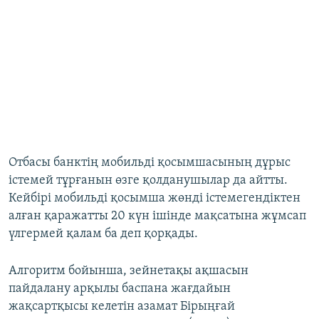
Отбасы банктің мобильді қосымшасының дұрыс
істемей тұрғанын өзге қолданушылар да айтты.
Кейбірі мобильді қосымша жөнді істемегендіктен
алған қаражатты 20 күн ішінде мақсатына жұмсап
үлгермей қалам ба деп қорқады.
Алгоритм бойынша, зейнетақы ақшасын
пайдалану арқылы баспана жағдайын
жақсартқысы келетін азамат Бірыңғай