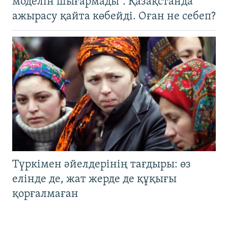
моделін шығармады". Қазақстанда
ажырасу қайта көбейді. Оған не себеп?
Түркімен әйелдерінің тағдыры: өз
елінде де, жат жерде де құқығы
қорғалмаған