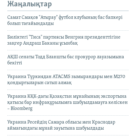
Жаңалықтар
Самат Смақов "Атырау" футбол клубының бас бапкері
болып тағайындалды
Биліктегі "Тиса" партиясы Венгрия президенттігіне
заңгер Андраш Баканы ұсынбақ
АҚШ сенаты Тодд Бланшты бас прокурор лауазымына
бекітті
Украина Түркиядан ATACMS зымырандары мен M270
қондырғыларын сатып алмақ
Украина КҚК-дағы Қазақстан мұнайының экспортына
қатысы бар инфрақұрылымға шабуылдамауға келіскен
– Bloomberg
Украина Ресейдің Самара облысы мен Краснодар
аймағындағы мұнай зауытына шабуылдады