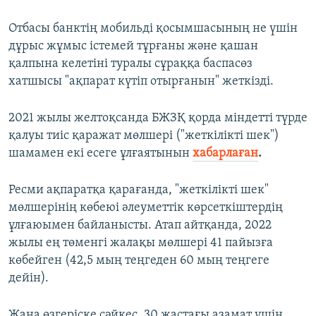
Отбасы банктің мобильді қосымшасының не үшін
дұрыс жұмыс істемей тұрғаны және қашан
қалпына келетіні туралы сұраққа баспасөз
хатшысы "ақпарат күтіп отырғанын" жеткізді.
2021 жылы желтоқсанда БЖЗҚ қорда міндетті түрде
қалуы тиіс қаражат мөлшері ("жеткілікті шек")
шамамен екі есеге ұлғаятынын
хабарлаған
.
Ресми ақпаратқа қарағанда, "жеткілікті шек"
мөлшерінің көбеюі әлеуметтік көрсеткіштердің
ұлғаюымен байланысты. Атап айтқанда, 2022
жылы ең төменгі жалақы мөлшері 41 пайызға
көбейген (42,5 мың теңгеден 60 мың теңгеге
дейін).
Жаңа өзгеріске сәйкес, 30 жастағы азамат үшін