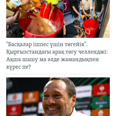
"Басқалар ішпес үшін төгейік".
Қырғызстандағы арақ төгу челленджі:
Ақша шашу ма әлде жамандықпен
күрес пе?