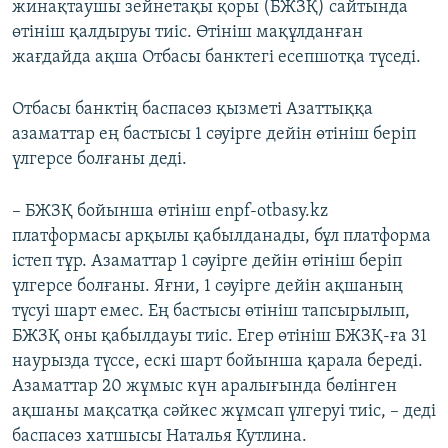
жинақтаушы зейнетақы қоры (БЖЗҚ) сайтында
өтініш қалдыруы тиіс. Өтініш мақұлданған
жағдайда ақша Отбасы банктегі есепшотқа түседі.
Отбасы банктің баспасөз қызметі Азаттыққа
азаматтар ең бастысы 1 сәуірге дейін өтініш беріп
үлгерсе болғаны деді.
– БЖЗҚ бойынша өтініш enpf-otbasy.kz
платформасы арқылы қабылданады, бұл платформа
істеп тұр. Азаматтар 1 сәуірге дейін өтініш беріп
үлгерсе болғаны. Яғни, 1 сәуірге дейін ақшаның
түсуі шарт емес. Ең бастысы өтініш тапсырылып,
БЖЗҚ оны қабылдауы тиіс. Егер өтініш БЖЗҚ-ға 31
наурызда түссе, ескі шарт бойынша қарала береді.
Азаматтар 20 жұмыс күн аралығында бөлінген
ақшаны мақсатқа сәйкес жұмсап үлгеруі тиіс, – деді
баспасөз хатшысы Наталья Кутлина.