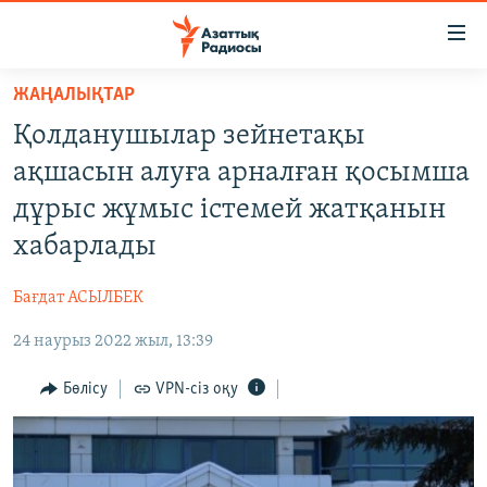
Accessibility
links
Skip
ЖАҢАЛЫҚТАР
to
ЖАҢАЛЫҚТАР
Қолданушылар зейнетақы
main
САЯСАТ
content
ақшасын алуға арналған қосымша
AZATTYQTV
Skip
дұрыс жұмыс істемей жатқанын
to
ҚАҢТАР ОҚИҒАСЫ
хабарлады
main
АДАМ ҚҰҚЫҚТАРЫ
Navigation
Бағдат АСЫЛБЕК
Skip
ӘЛЕУМЕТ
to
24 наурыз 2022 жыл, 13:39
ӘЛЕМ
Search
АРНАЙЫ ЖОБАЛАР
Бөлісу
VPN-сіз оқу
Русский