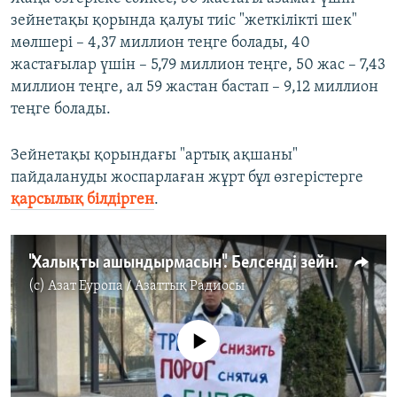
зейнетақы қорында қалуы тиіс "жеткілікті шек"
мөлшері – 4,37 миллион теңге болады, 40
жастағылар үшін – 5,79 миллион теңге, 50 жас – 7,43
миллион теңге, ал 59 жастан бастап – 9,12 миллион
теңге болады.
Зейнетақы қорындағы "артық ақшаны"
пайдалануды жоспарлаған жұрт бұл өзгерістерге
қарсылық білдірген
.
"Халықты ашындырмасын". Белсенді зейнетақы жинағын алу талабының өзгеруіне наразы
(c)
Азат Еуропа / Азаттық Радиосы
No media source currently available