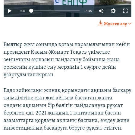
0:00
3:45
Жүктеп алу
Былтыр жыл соңында қоғам наразылығынан кейін
президент Қасым-Жомарт Тоқаев үкіметке
зейнетақы ақшасын пайдалану бойынша жаңа
ереженің күшіне ену мерзімін 1 сәуірге дейін
ұзартуды тапсырған.
Елде зейнетақы жинақ қорындағы ақшаны басқару
тиімділігіне сын жиі айтыла бастаған жақта
ондағы ақшаның бір бөлігін пайдалануға рұқсат
берілген еді. 2021 жылдың 1 қаңтарынан бастап
азаматтарға қордағы ақшаны баспана, емдеу және
инвестициялық басқаруға беруге рұқсат етілген.