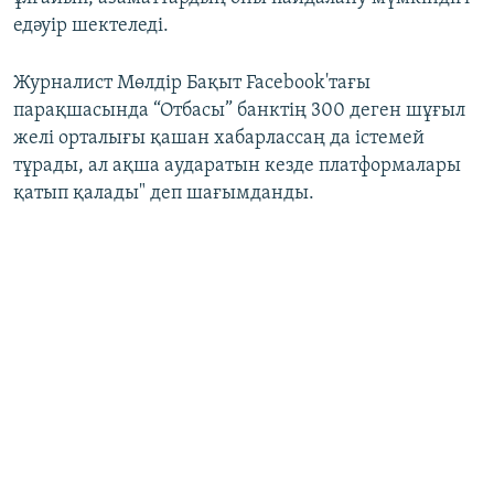
едәуір шектеледі.
Журналист Мөлдір Бақыт Facebook'тағы
парақшасында “Отбасы” банктің 300 деген шұғыл
желі орталығы қашан хабарлассаң да істемей
тұрады, ал ақша аударатын кезде платформалары
қатып қалады" деп шағымданды.