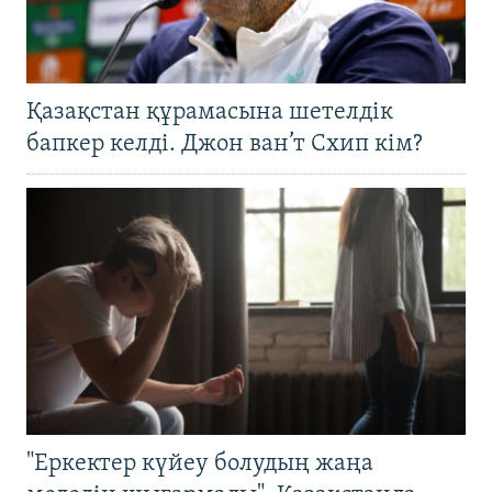
Қазақстан құрамасына шетелдік
бапкер келді. Джон ван’т Схип кім?
"Еркектер күйеу болудың жаңа