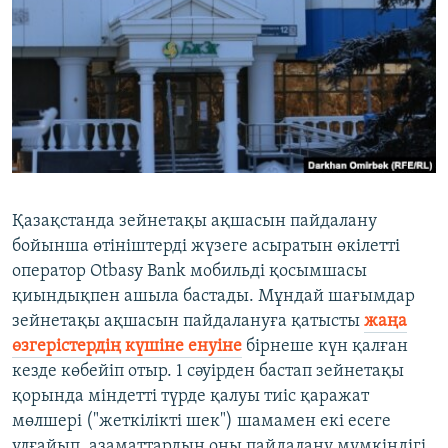
ЖАЗЫЛЫҢЫЗ
Басқа тілдерде
Қазақстанда зейнетақы ақшасын пайдалану
бойынша өтініштерді жүзеге асыратын өкілетті
оператор Оtbasy Bank мобильді қосымшасы
қиындықпен ашыла бастады. Мұндай шағымдар
зейнетақы ақшасын пайдалануға қатысты
жаңа
өзгерістердің күшіне енуіне
бірнеше күн қалған
кезде көбейіп отыр. 1 сәуірден бастап зейнетақы
қорында міндетті түрде қалуы тиіс қаражат
мөлшері ("жеткілікті шек") шамамен екі есеге
ұлғайып, азаматтардың оны пайдалану мүмкіндігі