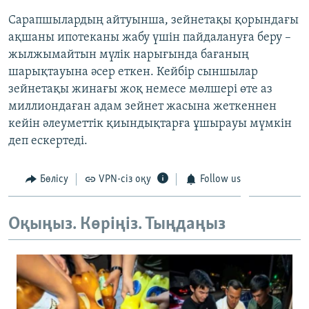
Сарапшылардың айтуынша, зейнетақы қорындағы
ақшаны ипотеканы жабу үшін пайдалануға беру –
жылжымайтын мүлік нарығында бағаның
шарықтауына әсер еткен. Кейбір сыншылар
зейнетақы жинағы жоқ немесе мөлшері өте аз
миллиондаған адам зейнет жасына жеткеннен
кейін әлеуметтік қиындықтарға ұшырауы мүмкін
деп ескертеді.
Бөлісу
VPN-сіз оқу
Follow us
Оқыңыз. Көріңіз. Тыңдаңыз