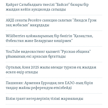
Қайрат Сатыбалдыға тиесілі "Байсат" базары бір
жылдан кейін аукционда сатылды
АҚШ сенаты Ресейге санкция салатын "Линдси Грэм
заң жобасын" мақұлдады
Wildberries қоймаларының бір бөлігін "Қазақстан,
Өзбекстан және Беларуське көшірмек"
YouTube видеохостинг қызметі "Русская община"
ұйымының екі арнасын бұғаттады
Орталық Азия 2025 жылы әлемде туризм ең жылдам
өскен өңір атанды
Пашинян: Армения Еуроодақ пен ЕАЭО-ның бірін
таңдау жайлы референдум өткізбейді
Білім грант иегерлерінің тізімі жарияланды