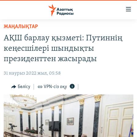
Accessibility
links
Skip
ЖАҢАЛЫҚТАР
to
ЖАҢАЛЫҚТАР
АҚШ барлау қызметі: Путиннің
main
САЯСАТ
content
кеңесшілері шындықты
AZATTYQTV
Skip
президенттен жасырады
to
ҚАҢТАР ОҚИҒАСЫ
main
31 наурыз 2022 жыл, 05:58
АДАМ ҚҰҚЫҚТАРЫ
Navigation
Skip
Бөлісу
VPN-сіз оқу
ӘЛЕУМЕТ
to
ӘЛЕМ
Search
АРНАЙЫ ЖОБАЛАР
Русский