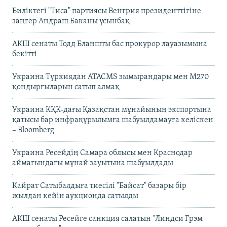
Биліктегі "Тиса" партиясы Венгрия президенттігіне
заңгер Андраш Баканы ұсынбақ
АҚШ сенаты Тодд Бланшты бас прокурор лауазымына
бекітті
Украина Түркиядан ATACMS зымырандары мен M270
қондырғыларын сатып алмақ
Украина КҚК-дағы Қазақстан мұнайының экспортына
қатысы бар инфрақұрылымға шабуылдамауға келіскен
– Bloomberg
Украина Ресейдің Самара облысы мен Краснодар
аймағындағы мұнай зауытына шабуылдады
Қайрат Сатыбалдыға тиесілі "Байсат" базары бір
жылдан кейін аукционда сатылды
АҚШ сенаты Ресейге санкция салатын "Линдси Грэм