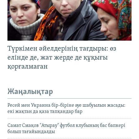
Түркімен әйелдерінің тағдыры: өз
елінде де, жат жерде де құқығы
қорғалмаған
Жаңалықтар
Ресей мен Украина бір-біріне әуе шабуылын жасады:
екі жақтан да қаза тапқандар бар
Самат Смақов "Атырау" футбол клубының бас бапкері
болып тағайындалды