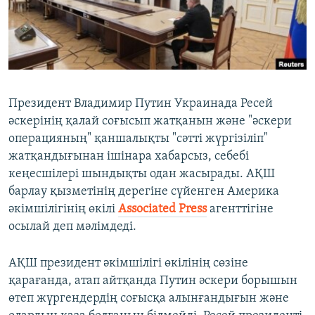
ЖАЗЫЛЫҢЫЗ
Басқа тілдерде
Президент Владимир Путин Украинада Ресей
әскерінің қалай соғысып жатқанын және "әскери
операцияның" қаншалықты "сәтті жүргізіліп"
жатқандығынан ішінара хабарсыз, себебі
кеңесшілері шындықты одан жасырады. АҚШ
барлау қызметінің дерегіне сүйенген Америка
әкімшілігінің өкілі
Associated Press
агенттігіне
осылай деп мәлімдеді.
АҚШ президент әкімшілігі өкілінің сөзіне
қарағанда, атап айтқанда Путин әскери борышын
өтеп жүргендердің соғысқа алынғандығын және