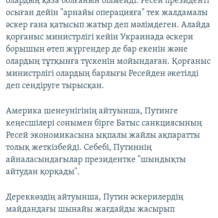
олардың қаза болғанын білмейді. Ресей президенті
осыған дейін "арнайы операцияға" тек жалдамалы
әскер ғана қатысып жатыр деп мәлімдеген. Алайда
қорғаныс министрлігі кейін Украинада әскери
борышын өтеп жүргендер де бар екенін және
олардың тұтқынға түскенін мойындаған. Қорғаныс
министрлігі олардың барлығы Ресейден әкетілді
деп сендіруге тырысқан.
Америка шенеунігінің айтуынша, Путинге
кеңесшілері сонымен бірге Батыс санкциясының
Ресей экономикасына ықпалы жайлы ақпаратты
толық жеткізбейді. Себебі, Путиннің
айналасындағылар президентке "шындықты
айтудан қорқады".
Дереккөздің айтуынша, Путин әскерилердің
майдандағы шынайы жағдайды жасырып