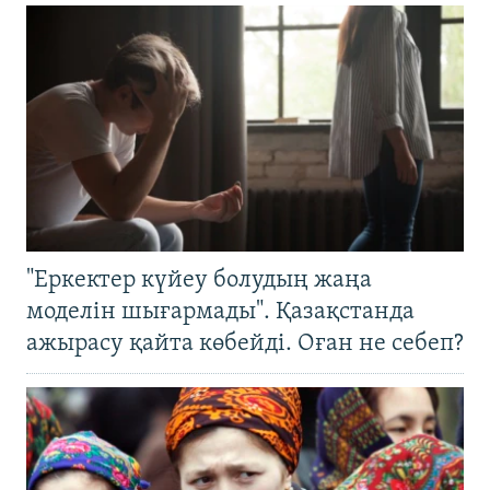
"Еркектер күйеу болудың жаңа
моделін шығармады". Қазақстанда
ажырасу қайта көбейді. Оған не себеп?