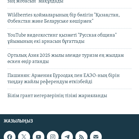
заң жобасын" мақұлдады
Wildberries қоймаларының бір бөлігін "Қазақстан,
Өзбекстан және Беларуське көшірмек"
YouTube видеохостинг қызметі "Русская община"
ұйымының екі арнасын бұғаттады
Орталық Азия 2025 жылы әлемде туризм ең жылдам
өскен өңір атанды
Пашинян: Армения Еуроодақ пен ЕАЭО-ның бірін
таңдау жайлы референдум өткізбейді
Білім грант иегерлерінің тізімі жарияланды
ЖАЗЫЛЫҢЫЗ