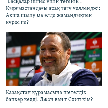
"Басқалар ішпес үшін төгейік".
Қырғызстандағы арақ төгу челленджі:
Ақша шашу ма әлде жамандықпен
күрес пе?
Қазақстан құрамасына шетелдік
бапкер келді. Джон ван’т Схип кім?