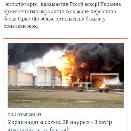
"жетістіктерге" қарамастан Ресей әскері Украина
армиясын тықсыра алған жоқ және Херсоннан
басқа бірде-бір облыс орталығына бақылау
орнатқан жоқ.
ОҚИ ОТЫРЫҢЫЗ
Украинадағы соғыс. 28 наурыз - 3 сәуір
аралығында не болды?