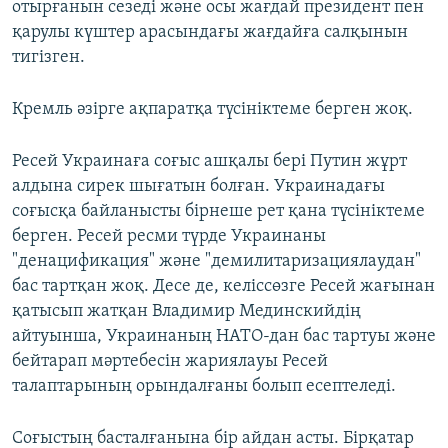
отырғанын сезеді және осы жағдай президент пен
қарулы күштер арасындағы жағдайға салқынын
тигізген.
Кремль әзірге ақпаратқа түсініктеме берген жоқ.
Ресей Украинаға соғыс ашқалы бері Путин жұрт
алдына сирек шығатын болған. Украинадағы
соғысқа байланысты бірнеше рет қана түсініктеме
берген. Ресей ресми түрде Украинаны
"денацификация" және "демилитаризациялаудан"
бас тартқан жоқ. Десе де, келіссөзге Ресей жағынан
қатысып жатқан Владимир Мединскийдің
айтуынша, Украинаның НАТО-дан бас тартуы және
бейтарап мәртебесін жариялауы Ресей
талаптарының орындалғаны болып есептеледі.
Соғыстың басталғанына бір айдан асты. Бірқатар