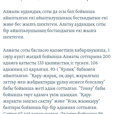
Алмалы аудандық соты да осы бап бойынша
айыпталған екі айыпталушының бостандығын екі
және бес жылға шектеген. Алатау аудандық соты
бір айыпталушының бостандығын екі жылға
шектеген.
Алматы соты баспасөз қызметінің хабарлауынша, 1
сәуір күнгі жағдай бойынша Алматы соттарына 200
адамға қатысты 133 қылмыстық іс түскен. 106
адамның ісі қаралған. 93-і "Ұрлық" бабымен
айыпталған. "Қару-жарақ, оқ-дәрі, жарылғыш
заттар мен жабдықтарды ұрлау немесе бопсалау"
бабы бойынша жеті адам сотталған. "Тонау" бабы
бойынша төрт адамға үкім шыққан. "Қару-
жарақты заңсыз сақтау" және "Ұсақ жымқыру"
баптары бойынша бір-бір адамнан сотталған.