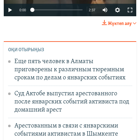
Auto
0:00
2:37
240p
Жүктеп алу
360p
Auto
240p
360p
480p
480p
ОҚИ ОТЫРЫҢЫЗ
720p
720p
1080p
Еще пять человек в Алматы
1080p
приговорены к различным тюремным
срокам по делам о январских событиях
Суд Актобе выпустил арестованного
после январских событий активиста под
домашний арест
Арестованным в связи с январскими
событиями активистам в Шымкенте