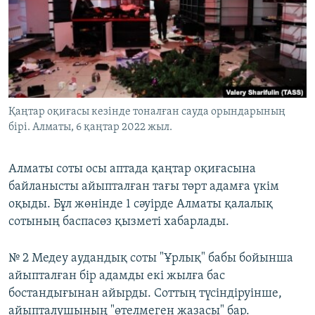
ЖАЗЫЛЫҢЫЗ
Басқа тілдерде
Қаңтар оқиғасы кезінде тоналған сауда орындарының
бірі. Алматы, 6 қаңтар 2022 жыл.
Алматы соты осы аптада қаңтар оқиғасына
байланысты айыпталған тағы төрт адамға үкім
оқыды. Бұл жөнінде 1 сәуірде Алматы қалалық
сотының баспасөз қызметі хабарлады.
№ 2 Медеу аудандық соты "Ұрлық" бабы бойынша
айыпталған бір адамды екі жылға бас
бостандығынан айырды. Соттың түсіндіруінше,
айыпталушының "өтелмеген жазасы" бар.