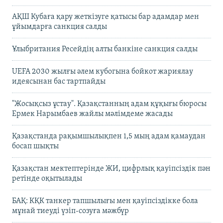
АҚШ Кубаға қару жеткізуге қатысы бар адамдар мен
ұйымдарға санкция салды
Ұлыбритания Ресейдің алты банкіне санкция салды
UEFA 2030 жылғы әлем кубогына бойкот жариялау
идеясынан бас тартпайды
"Жосықсыз ұстау". Қазақстанның адам құқығы бюросы
Ермек Нарымбаев жайлы мәлімдеме жасады
Қазақстанда рақымшылықпен 1,5 мың адам қамаудан
босап шықты
Қазақстан мектептерінде ЖИ, цифрлық қауіпсіздік пән
ретінде оқытылады
БАҚ: КҚК танкер тапшылығы мен қауіпсіздікке бола
мұнай тиеуді үзіп-созуға мәжбүр