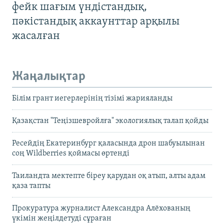
фейк шағым үндістандық,
пәкістандық аккаунттар арқылы
жасалған
Жаңалықтар
Білім грант иегерлерінің тізімі жарияланды
Қазақстан "Теңізшевройлға" экологиялық талап қойды
Ресейдің Екатеринбург қаласында дрон шабуылынан
соң Wildberries қоймасы өртенді
Таиландта мектепте біреу қарудан оқ атып, алты адам
қаза тапты
Прокуратура журналист Александра Алёхованың
үкімін жеңілдетуді сұраған