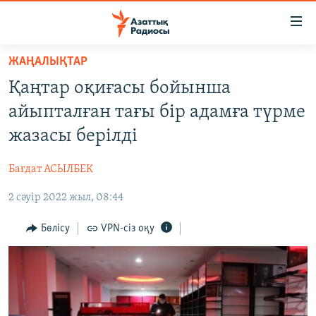
Accessibility
links
Skip
ЖАҢАЛЫҚТАР
to
ЖАҢАЛЫҚТАР
Қаңтар оқиғасы бойынша
main
САЯСАТ
content
айыпталған тағы бір адамға түрме
AZATTYQTV
Skip
жазасы берілді
to
ҚАҢТАР ОҚИҒАСЫ
main
Бағдат АСЫЛБЕК
АДАМ ҚҰҚЫҚТАРЫ
Navigation
Skip
2 сәуір 2022 жыл, 08:44
ӘЛЕУМЕТ
to
ӘЛЕМ
Бөлісу
VPN-сіз оқу
Search
АРНАЙЫ ЖОБАЛАР
Русский