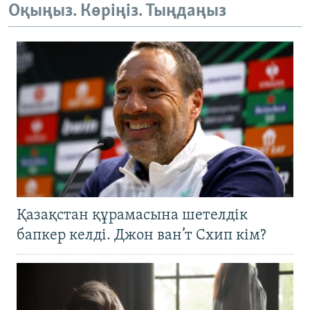
Оқыңыз. Көріңіз. Тыңдаңыз
Қазақстан құрамасына шетелдік
бапкер келді. Джон ван’т Схип кім?