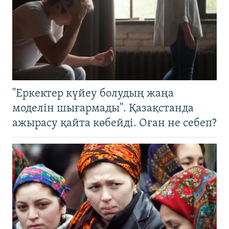
"Еркектер күйеу болудың жаңа
моделін шығармады". Қазақстанда
ажырасу қайта көбейді. Оған не себеп?