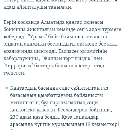
Соттар 62 істі қарап жатыр. Ол істер бойынша 94
адам айыпталушы танылған.
Бәрін қосқанда Алматыда қаңтар оқиғасы
бойынша айыпталған кемінде сегіз адам түрмеге
жіберілді. "Ұрлық" бабы бойынша сотталған
ондаған адамның бостандығы екі және бес жыл
аралығында шектелді. Баспасөз қызметінің
хабарлауынша, "Жаппай тәртіпсіздік" пен
"Терроризм" баптары бойынша істер сотқа
түспеген.
Қаңтардың басында елде сұйытылған газ
бағасының қымбаттауына байланысты
митинг өтіп, бұл наразылықтың соңы
қантөгіске ұласқан. Ресми дерек бойынша,
230 адам қаза болды. Қаза тапқандар
арасында күштік құрылымның 19 қызметкері