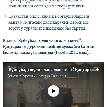
прокуратураның айтуынша, ҰҚК мен
полицияның сегіз қызметкері ұсталған.
Қазақстан билігі құқық қорғаушылардың
қаңтар оқиғасын халықаралық дәрежеде
зерттеу туралы ұсынысынан бас тартты.
Видео: "Күйеуімді жұлқылап алып кетті".
Қаңтардағы дүрбелең кезінде әуежайға барған
белсенді қамауға алынды (1 сәуір 2022 жыл).
"Күйеуімді жұлқылап алып кетті". Қаңтардағы дүрбелең кезінде әуежайға барған белсенді қамауға алынды
(c)
Азат Еуропа / Азаттық Радиосы
No media source currently available