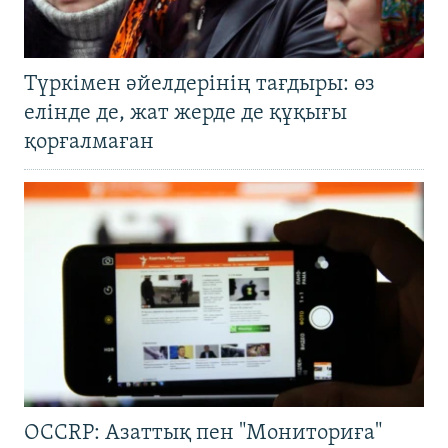
Түркімен әйелдерінің тағдыры: өз
елінде де, жат жерде де құқығы
қорғалмаған
OCCRP: Азаттық пен "Мониториға"