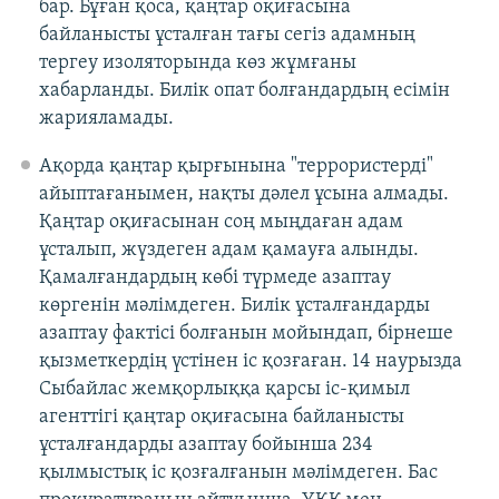
бар. Бұған қоса, қаңтар оқиғасына
байланысты ұсталған тағы сегіз адамның
тергеу изоляторында көз жұмғаны
хабарланды. Билік опат болғандардың есімін
жарияламады.
Ақорда қаңтар қырғынына "террористерді"
айыптағанымен, нақты дәлел ұсына алмады.
Қаңтар оқиғасынан соң мыңдаған адам
ұсталып, жүздеген адам қамауға алынды.
Қамалғандардың көбі түрмеде азаптау
көргенін мәлімдеген. Билік ұсталғандарды
азаптау фактісі болғанын мойындап, бірнеше
қызметкердің үстінен іс қозғаған. 14 наурызда
Сыбайлас жемқорлыққа қарсы іс-қимыл
агенттігі қаңтар оқиғасына байланысты
ұсталғандарды азаптау бойынша 234
қылмыстық іс қозғалғанын мәлімдеген. Бас