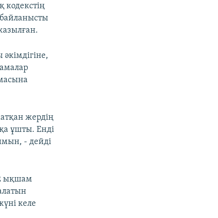
 кодекстің
е байланысты
жазылған.
әкімдігіне,
тамалар
рмасына
атқан жердің
ққа ұшты. Енді
мын, - дейді
-2 ықшам
алатын
күні келе