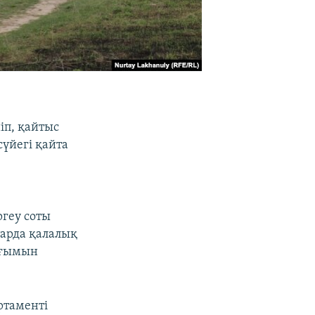
іп, қайтыс
үйегі қайта
геу соты
тарда қалалық
ағымын
ртаменті