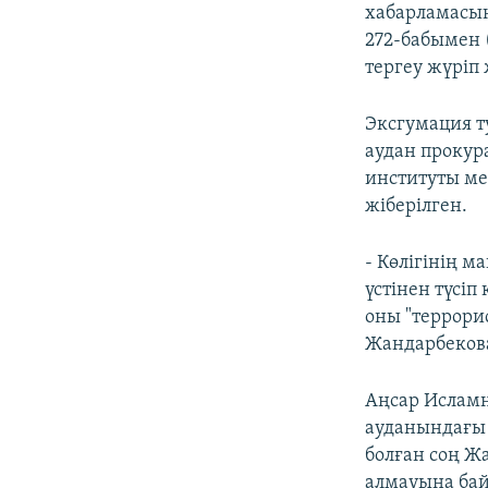
хабарламасын
272-бабымен 
тергеу жүріп
Эксгумация т
аудан прокур
институты м
жіберілген.
- Көлігінің 
үстінен түсіп
оны "террори
Жандарбеков
Аңсар Исламн
ауданындағы 
болған соң Ж
алмауына бай