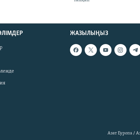
тапқан
БӨЛІМДЕР
ЖАЗЫЛЫҢЫЗ
р
әлемде
зия
Азат Еуропа / 