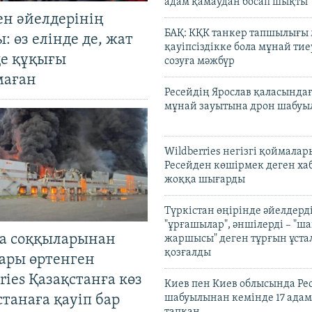
адам қамаудан босап шықты
ен әйелдерінің
БАҚ: КҚК танкер тапшылығы
: өз елінде де, жат
қауіпсіздікке бола мұнай тиеу
де құқығы
созуға мәжбүр
маған
Ресейдің Ярослав қаласындағ
мұнай зауытына дрон шабуы
Wildberries негізгі қоймала
Ресейден көшірмек деген ха
жоққа шығарды
Түркістан өңірінде әйелдерді
"ұрғашылар", әншілерді – "
а соққыларынан
жаршысы" деген тұрғын ұстал
қозғалды
ары өртенген
ries Қазақстанға көз
Киев пен Киев облысында Рес
Астанаға қауіп бар
шабуылынан кемінде 17 адам