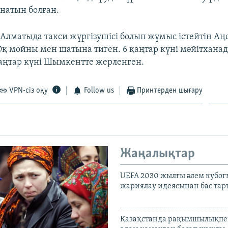
натын болған.
і Алматыда такси жүргізушісі болып жұмыс істейтін Аң
Оқ мойны мен шатына тиген. 6 қаңтар күні мәйітханад
 қаңтар күні Шымкентте жерленген.
VPN-сіз оқу
Follow us
Принтерден шығару
Жаңалықтар
UEFA 2030 жылғы әлем кубог
жариялау идеясынан бас та
Қазақстанда рақымшылықпен