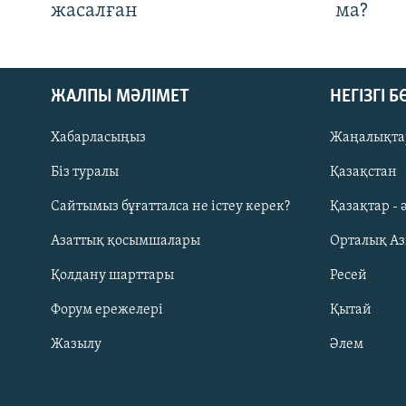
жасалған
ма?
ЖАЛПЫ МӘЛІМЕТ
НЕГІЗГІ 
Хабарласыңыз
Жаңалықта
Біз туралы
Қазақстан
Русский
Сайтымыз бұғатталса не істеу керек?
Қазақтар - 
Азаттық қосымшалары
Орталық А
ЖАЗЫЛЫҢЫЗ
Қолдану шарттары
Ресей
Форум ережелері
Қытай
Жазылу
Әлем
Басқа тілдерде