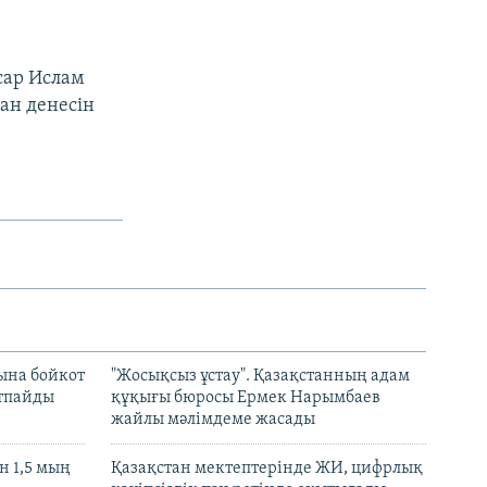
сар Ислам
ан денесін
ына бойкот
"Жосықсыз ұстау". Қазақстанның адам
ртпайды
құқығы бюросы Ермек Нарымбаев
жайлы мәлімдеме жасады
 1,5 мың
Қазақстан мектептерінде ЖИ, цифрлық