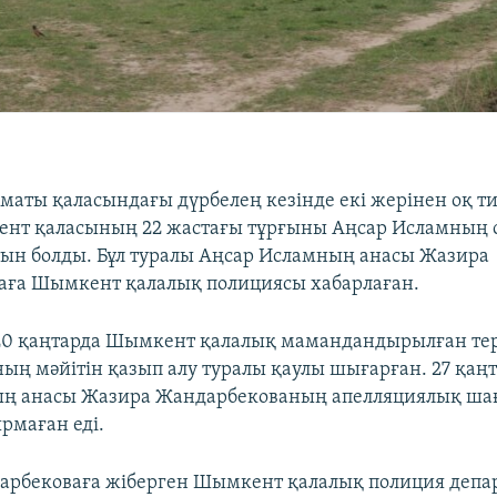
лматы қаласындағы дүрбелең кезінде екі жерінен оқ ти
нт қаласының 22 жастағы тұрғыны Аңсар Исламның с
ын болды. Бұл туралы Аңсар Исламның анасы Жазира
аға Шымкент қалалық полициясы хабарлаған.
 20 қаңтарда Шымкент қалалық мамандандырылған тер
ың мәйітін қазып алу туралы қаулы шығарған. 27 қаң
ың анасы Жазира Жандарбекованың апелляциялық ш
рмаған еді.
рбековаға жіберген Шымкент қалалық полиция депа