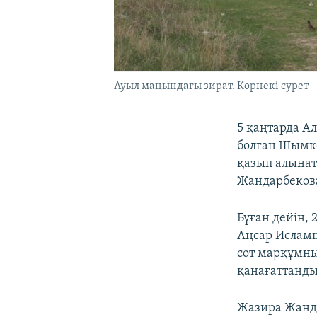
Ауыл маңындағы зират. Көрнекі сурет
5 қаңтарда А
болған Шымке
қазып алынат
Жандарбеков
Бұған дейін,
Аңсар Исламн
сот марқұмн
қанағаттанды
Жазира Жанда