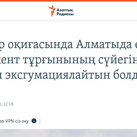
р оқиғасында Алматыда 
нт тұрғынының сүйегі
 эксгумациялайтын бол
, 12:18
VPN-сіз оқу