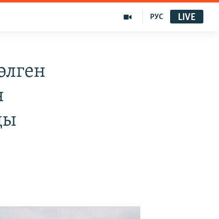
LIVE
РУС
өлген
н
ды