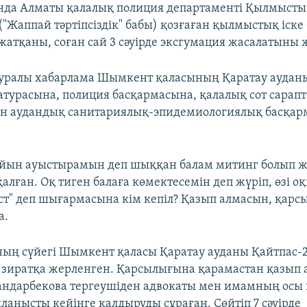
да Алматы қалалық полиция департаменті Қылмыстық
("Жаппай тәртіпсіздік" бабы) қозғаған қылмыстық іск
 жатқаны, соған сай 3 сәуірде эксгумация жасалатыны 
уралы хабарлама Шымкент қаласының Қаратау ауданы 
атурасына, полиция басқармасына, қалалық сот сарап
ен аудандық санитариялық-эпидемиологиялық басқа
майын ауыстырамын деп шыққан балам митинг болып ж
 қалған. Оқ тиген балаға көмектесемін деп жүріп, өзі о
ст" деп шығармасына кім кепіл? Қазып алмасын, қарсы
а.
ың сүйегі Шымкент қаласы Қаратау ауданы Қайтпас
зиратқа жерленген. Қарсылығына қарамастан қазып 
андарбекова тергеушіден адвокаты мен имамның осы 
ланысты кейінге қалдыруды сұраған. Сөйтіп 7 сәуірде