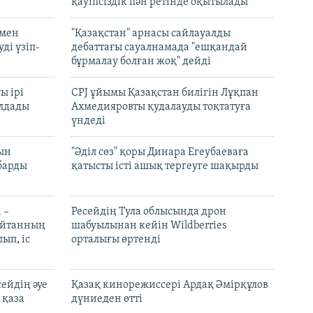
қауіпсіздік пән ретінде оқытылады
 мен
"Қазақстан" арнасы сайлауалды
ді үзіп-
дебаттағы сауалнамада "ешқандай
бұрмалау болған жоқ" дейді
ы ірі
CPJ ұйымы Қазақстан билігін Лұқпан
лдады
Ахмедияровты қудалауды тоқтатуға
үндеді
рын
"Әділ сөз" қоры Динара Егеубаеваға
барды
қатысты істі ашық тергеуге шақырды
 –
Ресейдің Тула облысында дрон
шайтанның
шабуылынан кейін Wildberries
ып, іс
орталығы өртенді
ейдің әуе
Қазақ кинорежиссері Ардақ Әмірқұлов
 қаза
дүниеден өтті