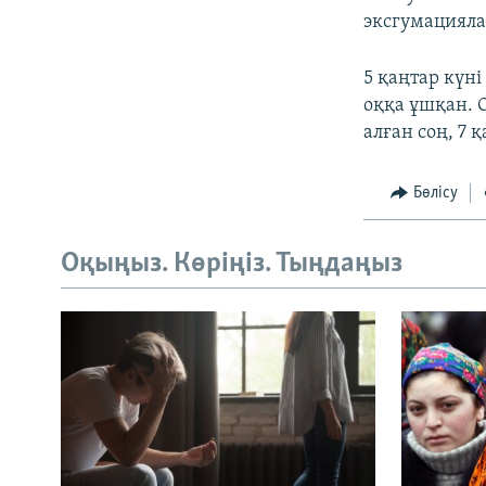
эксгумацияла
5 қаңтар күн
оққа ұшқан. 
алған соң, 7
Бөлісу
Оқыңыз. Көріңіз. Тыңдаңыз