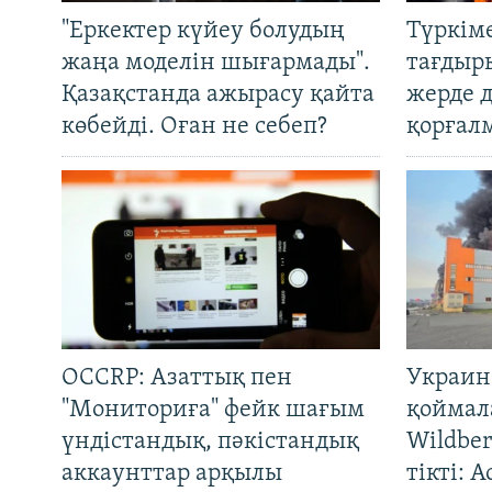
"Еркектер күйеу болудың
Түркім
жаңа моделін шығармады".
тағдыры
Қазақстанда ажырасу қайта
жерде 
көбейді. Оған не себеп?
қорғал
OCCRP: Азаттық пен
Украин
"Мониториға" фейк шағым
қоймал
үндістандық, пәкістандық
Wildber
аккаунттар арқылы
тікті: 