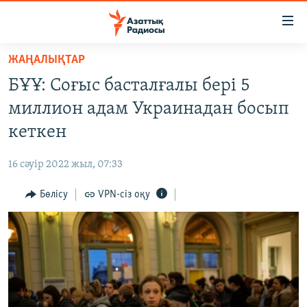
Accessibility
links
Skip
ЖАҢАЛЫҚТАР
to
ЖАҢАЛЫҚТАР
БҰҰ: Соғыс басталғалы бері 5
main
САЯСАТ
content
миллион адам Украинадан босып
AZATTYQTV
Skip
кеткен
to
ҚАҢТАР ОҚИҒАСЫ
main
16 сәуір 2022 жыл, 07:33
АДАМ ҚҰҚЫҚТАРЫ
Navigation
Skip
Бөлісу
VPN-сіз оқу
ӘЛЕУМЕТ
to
ӘЛЕМ
Search
АРНАЙЫ ЖОБАЛАР
Русский