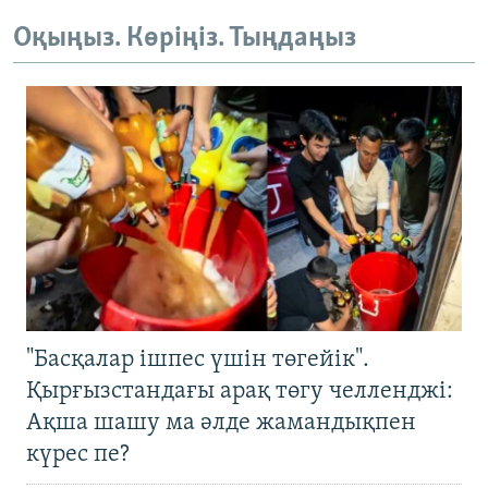
Оқыңыз. Көріңіз. Тыңдаңыз
"Басқалар ішпес үшін төгейік".
Қырғызстандағы арақ төгу челленджі:
Ақша шашу ма әлде жамандықпен
күрес пе?