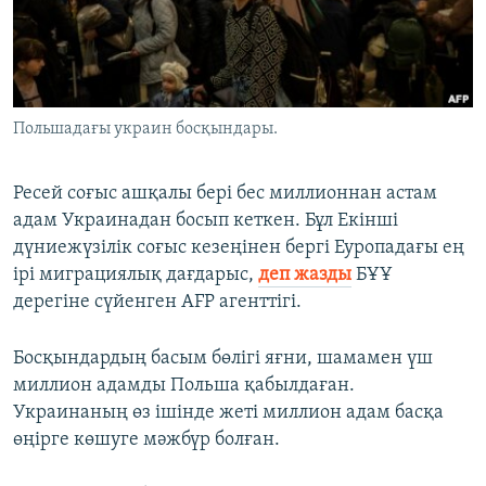
ЖАЗЫЛЫҢЫЗ
Басқа тілдерде
Польшадағы украин босқындары.
Ресей соғыс ашқалы бері бес миллионнан астам
адам Украинадан босып кеткен. Бұл Екінші
дүниежүзілік соғыс кезеңінен бергі Еуропадағы ең
ірі миграциялық дағдарыс,
деп жазды
БҰҰ
дерегіне сүйенген AFP агенттігі.
Босқындардың басым бөлігі яғни, шамамен үш
миллион адамды Польша қабылдаған.
Украинаның өз ішінде жеті миллион адам басқа
өңірге көшуге мәжбүр болған.