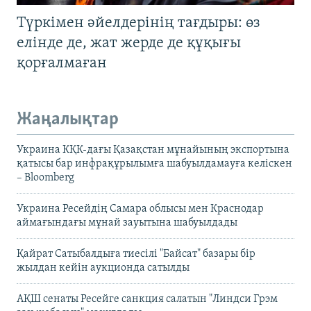
Түркімен әйелдерінің тағдыры: өз
елінде де, жат жерде де құқығы
қорғалмаған
Жаңалықтар
Украина КҚК-дағы Қазақстан мұнайының экспортына
қатысы бар инфрақұрылымға шабуылдамауға келіскен
– Bloomberg
Украина Ресейдің Самара облысы мен Краснодар
аймағындағы мұнай зауытына шабуылдады
Қайрат Сатыбалдыға тиесілі "Байсат" базары бір
жылдан кейін аукционда сатылды
АҚШ сенаты Ресейге санкция салатын "Линдси Грэм