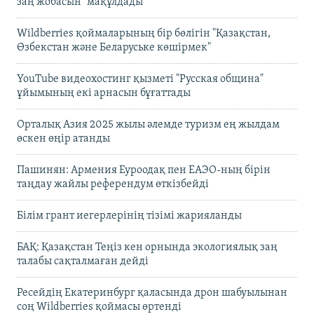
заң жобасын" мақұлдады
Wildberries қоймаларының бір бөлігін "Қазақстан,
Өзбекстан және Беларуське көшірмек"
YouTube видеохостинг қызметі "Русская община"
ұйымының екі арнасын бұғаттады
Орталық Азия 2025 жылы әлемде туризм ең жылдам
өскен өңір атанды
Пашинян: Армения Еуроодақ пен ЕАЭО-ның бірін
таңдау жайлы референдум өткізбейді
Білім грант иегерлерінің тізімі жарияланды
БАҚ: Қазақстан Теңіз кен орнында экологиялық заң
талабы сақталмаған дейді
Ресейдің Екатеринбург қаласында дрон шабуылынан
соң Wildberries қоймасы өртенді