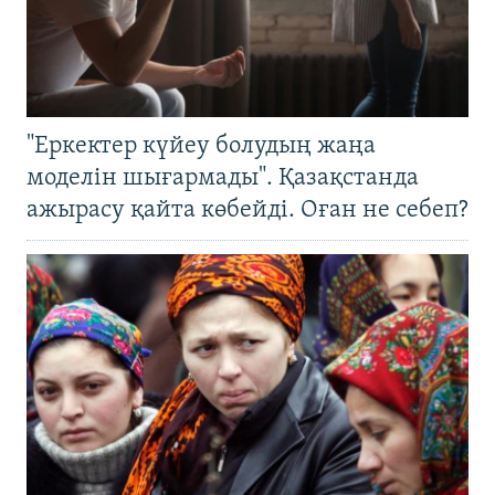
"Еркектер күйеу болудың жаңа
моделін шығармады". Қазақстанда
ажырасу қайта көбейді. Оған не себеп?