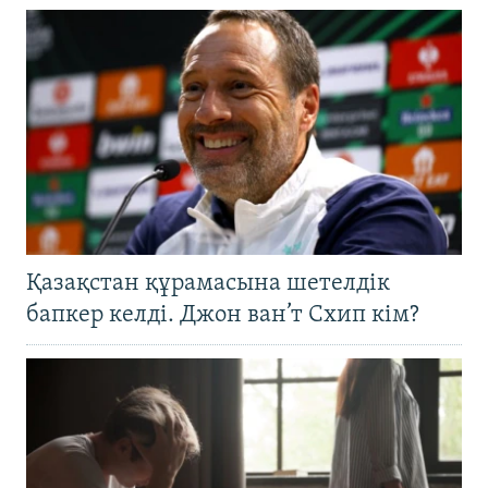
Қазақстан құрамасына шетелдік
бапкер келді. Джон ван’т Схип кім?