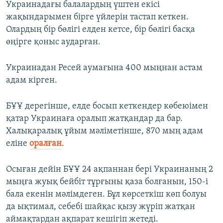
Украинадағы балалардың үштен екісі
жақындарымен бірге үйлерін тастап кеткен.
Олардың бір бөлігі елден кетсе, бір бөлігі басқа
өңірге қоныс аударған.
Украинадан Ресей аумағына 400 мыңнан астам
адам кірген.
БҰҰ дерегінше, елде босып кеткендер көбеюімен
қатар Украинаға оралып жатқандар да бар.
Халықаралық ұйым мәліметінше, 870 мың адам
еліне
оралған
.
Осыған дейін БҰҰ 24 ақпаннан бері Украинаның 2
мыңға жуық бейбіт тұрғыны қаза болғанын, 150-і
бала екенін мәлімдеген. Бұл көрсеткіш көп болуы
да ықтимал, себебі шайқас қызу жүріп жатқан
аймақтардан ақпарат кешігіп жетеді.