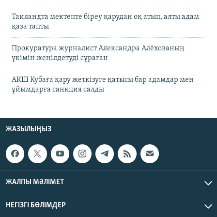
Таиландта мектепте біреу қарудан оқ атып, алты адам
қаза тапты
Прокуратура журналист Александра Алёхованың
үкімін жеңілдетуді сұраған
АҚШ Кубаға қару жеткізуге қатысы бар адамдар мен
ұйымдарға санкция салды
ЖАЗЫЛЫҢЫЗ
ЖАЛПЫ МӘЛІМЕТ
НЕГІЗГІ БӨЛІМДЕР