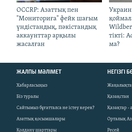
OCCRP: Азаттық пен
Украин
"Мониториға" фейк шағым
қоймал
үндістандық, пәкістандық
Wildber
аккаунттар арқылы
тікті: 
жасалған
ма?
ЖАЛПЫ МӘЛІМЕТ
НЕГІЗГІ 
Хабарласыңыз
Жаңалықта
Біз туралы
Қазақстан
Русский
Сайтымыз бұғатталса не істеу керек?
Қазақтар - 
Азаттық қосымшалары
Орталық А
ЖАЗЫЛЫҢЫЗ
Қолдану шарттары
Ресей