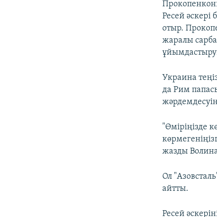
Прокопенконы
Ресей әскері 
отыр. Прокоп
жаралы сарба
ұйымдастыруғ
Украина теңі
да Рим папас
жәрдемдесуін 
"Өміріңізде 
көрмегеніңізг
жазды Волина
Ол "Азовстал
айтты.
Ресей әскері