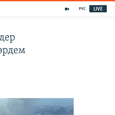
LIVE
РУС
ндер
әрдем