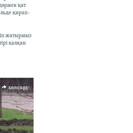
дәрмек қат
ольде қирап-
еріп жатырмыз
тірі қалқан
БӨЛІСІҢІЗ