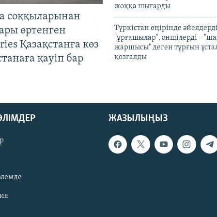
жоққа шығарды
а соққыларынан
Түркістан өңірінде әйелдерді
ары өртенген
"ұрғашылар", әншілерді – "
ries Қазақстанға көз
жаршысы" деген тұрғын ұстал
Астанаға қауіп бар
қозғалды
БӨЛІМДЕР
ЖАЗЫЛЫҢЫЗ
р
әлемде
зия