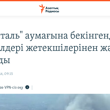
сталь" аумағына бекінге
елдері жетекшілерінен ж
ды
л, 09:15
VPN-сіз оқу