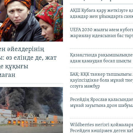
АҚШ Кубаға қару жеткізуге қ
адамдар мен ұйымдарға сан
UEFA 2030 жылғы әлем кубог
жариялау идеясынан бас та
ен әйелдерінің
Қазақстанда рақымшылықпен
: өз елінде де, жат
адам қамаудан босап шықты
де құқығы
маған
БАҚ: КҚК танкер тапшылығы
қауіпсіздікке бола мұнай тиеу
созуға мәжбүр
Ресейдің Ярослав қаласындағ
мұнай зауытына дрон шабуы
Wildberries негізгі қоймала
Ресейден көшірмек деген ха