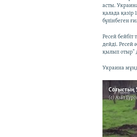
асты. Украин
қалада қазір
бүлінбеген ғ
Ресей бейбіт
дейді. Ресей 
қылып отыр" 
Украина мұнд
Соғыстың 5
(c)
Азат Еуро