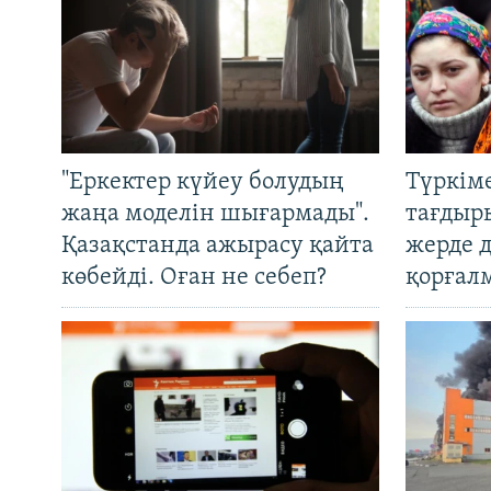
"Еркектер күйеу болудың
Түркім
жаңа моделін шығармады".
тағдыры
Қазақстанда ажырасу қайта
жерде 
көбейді. Оған не себеп?
қорғал