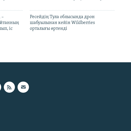
 –
Ресейдің Тула облысында дрон
шайтанның
шабуылынан кейін Wildberries
ып, іс
орталығы өртенді