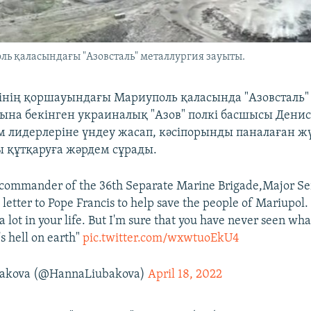
ль қаласындағы "Азовсталь" металлургия зауыты.
інің қоршауындағы Мариуполь қаласында "Азовсталь"
ына бекінген украиналық "Азов" полкі басшысы Дени
лем лидерлеріне үндеу жасап, кәсіпорынды паналаған ж
ы құтқаруға жәрдем сұрады.
commander of the 36th Separate Marine Brigade,Major Se
 letter to Pope Francis to help save the people of Mariupol.
 lot in your life. But I'm sure that you have never seen wh
's hell on earth"
pic.twitter.com/wxwtuoEkU4
akova (@HannaLiubakova)
April 18, 2022