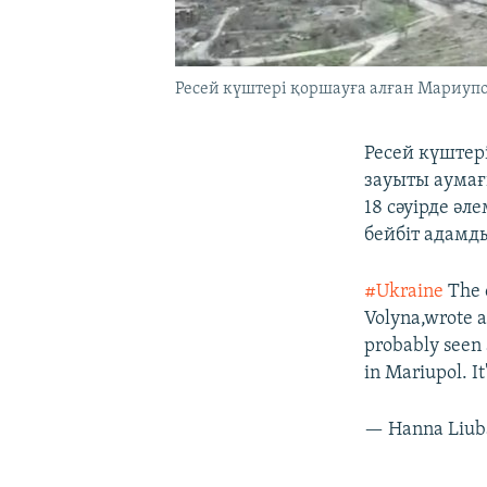
Ресей күштері қоршауға алған Мариупо
Ресей күштер
зауыты аумағ
18 сәуірде ә
бейбіт адамд
#Ukraine
The 
Volyna,wrote a
probably seen a
in Mariupol. It
— Hanna Liub