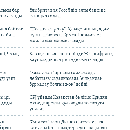
атысы бар
Ұлыбритания Ресейдің алты банкіне
кция салды
санкция салды
ына бойкот
"Жосықсыз ұстау". Қазақстанның адам
ртпайды
құқығы бюросы Ермек Нарымбаев
жайлы мәлімдеме жасады
 1,5 мың
Қазақстан мектептерінде ЖИ, цифрлық
қауіпсіздік пән ретінде оқытылады
 мен
"Қазақстан" арнасы сайлауалды
ді үзіп-
дебаттағы сауалнамада "ешқандай
бұрмалау болған жоқ" дейді
ы ірі
CPJ ұйымы Қазақстан билігін Лұқпан
лдады
Ахмедияровты қудалауды тоқтатуға
үндеді
рын
"Әділ сөз" қоры Динара Егеубаеваға
барды
қатысты істі ашық тергеуге шақырды