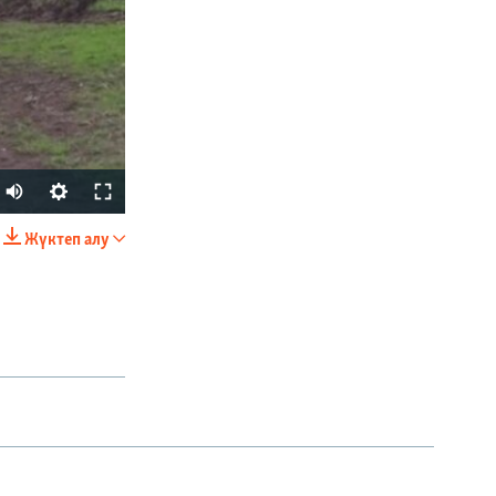
Auto
240p
Жүктеп алу
БӨЛІСІҢІЗ
360p
480p
720p
1080p
px
width