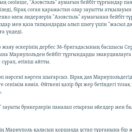
ң сөзінше, "Азовсталь" аумағын бейбіт тұрғындар па
біледі, бірақ соған қарамастан олар зауытты атқылауы
енко әлем лидерлерін "Азовсталь" аумағынан бейбіт т
здар мен қаза тапқандарды алып шығу үшін "жасыл дә
а үндеді.
з жаяу әскерінің дербес 36-бригадасының басшысы Се
ына Мариупольден бейбіт тұрғындарды эвакуциялауға
сұрап, өтініш айтты.
көп нәрсені көрген шығарсыз. Бірақ дәл Мариупольдег
е сенімім кәміл. Өйткені қазір бұл жер бетіндегі тозақ 
.
ь" зауыты бункерлерін паналап отырған әйелдер мен б
нің Мариуполь қаласын қоршауда ұстап тұрғанына бір