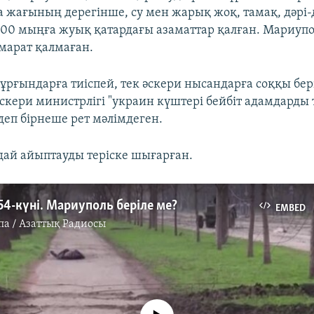
а жағының дерегінше, су мен жарық жоқ, тамақ, дәрі-
 100 мыңға жуық қатардағы азаматтар қалған. Мариуп
имарат қалмаған.
 тұрғындарға тиіспей, тек әскери нысандарға соққы б
әскери министрлігі "украин күштері бейбіт адамдарды 
деп бірнеше рет мәлімдеген.
ай айыптауды теріске шығарған.
4-күні. Мариуполь беріле ме?
EMBED
па / Азаттық Радиосы
No media source currently available