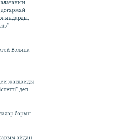
налағанын
н доғармай
ұрғындарды,
ліз"
ргей Волина
ідей жағдайды
іспетті" деп
алалар барын
 жарым айдан