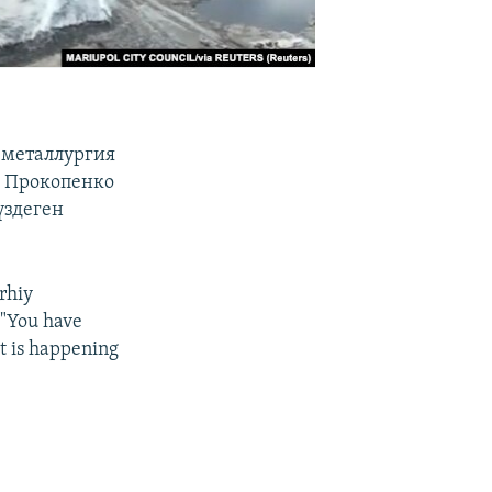
 металлургия
с Прокопенко
үздеген
rhiy
 "You have
at is happening