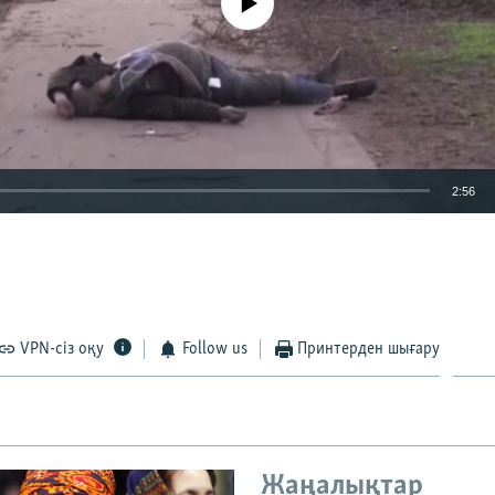
2:56
EMBED
VPN-сіз оқу
Follow us
Принтерден шығару
Auto
240p
360p
480p
720p
1080p
Жаңалықтар