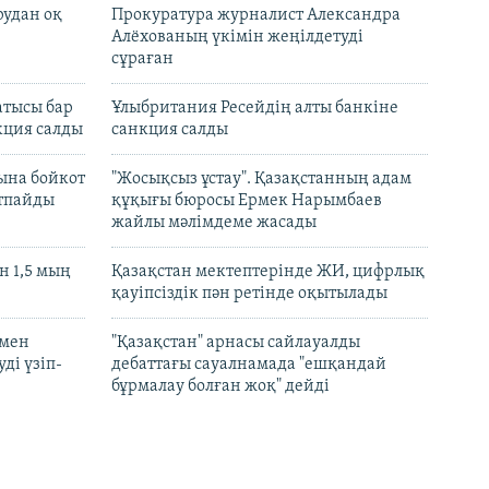
рудан оқ
Прокуратура журналист Александра
Алёхованың үкімін жеңілдетуді
сұраған
атысы бар
Ұлыбритания Ресейдің алты банкіне
кция салды
санкция салды
ына бойкот
"Жосықсыз ұстау". Қазақстанның адам
ртпайды
құқығы бюросы Ермек Нарымбаев
жайлы мәлімдеме жасады
 1,5 мың
Қазақстан мектептерінде ЖИ, цифрлық
қауіпсіздік пән ретінде оқытылады
 мен
"Қазақстан" арнасы сайлауалды
ді үзіп-
дебаттағы сауалнамада "ешқандай
бұрмалау болған жоқ" дейді