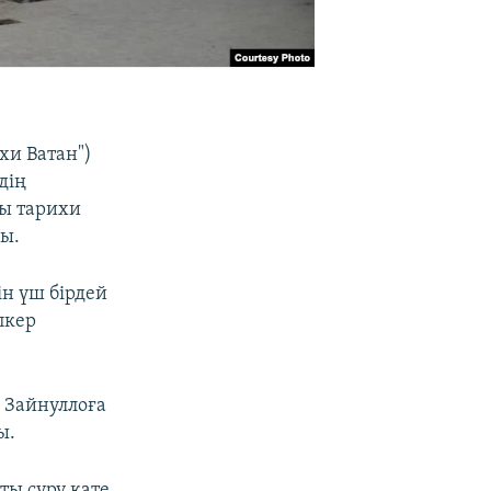
хи Ватан")
дің
ы тарихи
ы.
ін үш бірдей
пкер
 Зайнуллоға
ы.
ты сүру қате