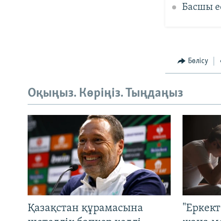
Басшы е
Бөлісу
Оқыңыз. Көріңіз. Тыңдаңыз
Қазақстан құрамасына
"Еркек