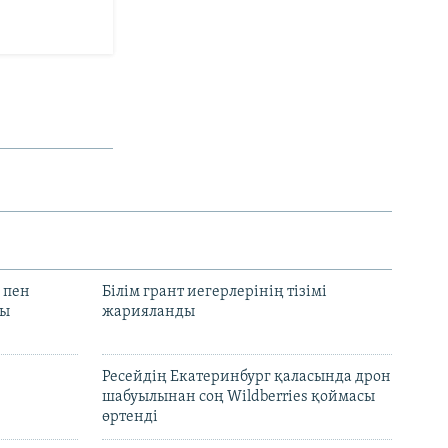
 пен
Білім грант иегерлерінің тізімі
лы
жарияланды
Ресейдің Екатеринбург қаласында дрон
шабуылынан соң Wildberries қоймасы
өртенді