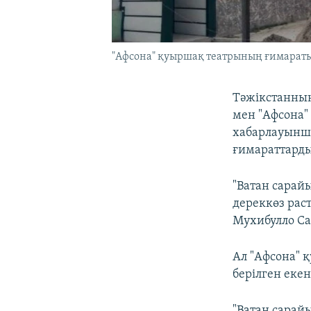
"Афсона" қуыршақ театрының ғимараты
Тәжікстанның
мен "Афсона"
хабарлауынша
ғимараттарды
"Ватан сарай
дереккөз рас
Мухибулло Са
Ал "Афсона" 
берілген еке
"Ватан сарай