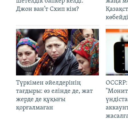
шетелдік бапкер келді.
жаңа м
Джон ван’т Схип кім?
Қазақс
көбейді
Түркімен әйелдерінің
OCCRP:
тағдыры: өз елінде де, жат
"Монит
жерде де құқығы
үндіст
қорғалмаған
аккаун
жасалғ