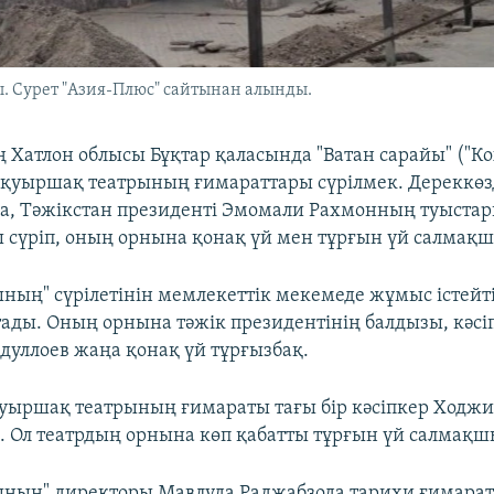
. Сурет "Азия-Плюс" сайтынан алынды.
 Хатлон облысы Бұқтар қаласында "Ватан сарайы" ("Ко
 қуыршақ театрының ғимараттары сүрілмек. Дереккөз
, Тәжікстан президенті Эмомали Рахмонның туыстар
 сүріп, оның орнына қонақ үй мен тұрғын үй салмақш
ының" сүрілетінін мемлекеттік мекемеде жұмыс істейт
тады. Оның орнына тәжік президентінің балдызы, кәсі
дуллоев жаңа қонақ үй тұрғызбақ.
қуыршақ театрының ғимараты тағы бір кәсіпкер Ходжи
н. Ол театрдың орнына көп қабатты тұрғын үй салмақш
ының" директоры Мавлуда Раджабзода тарихи ғимарат