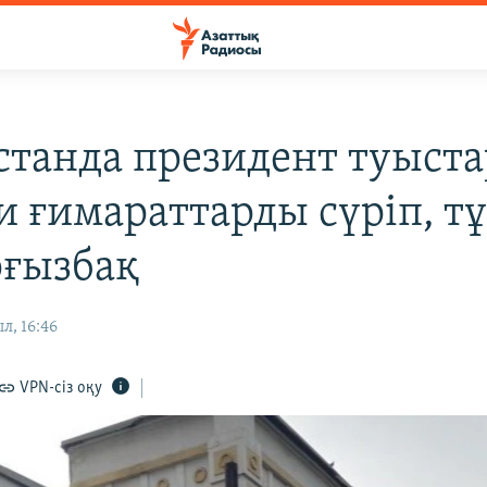
станда президент туыст
и ғимараттарды сүріп, т
рғызбақ
л, 16:46
VPN-сіз оқу