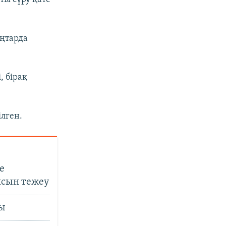
аңтарда
, бірақ
лген.
е
ясын тежеу
ы