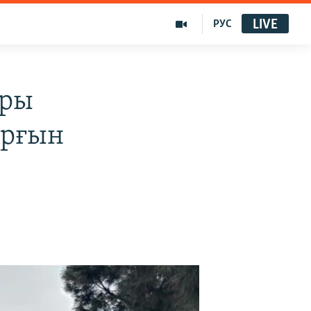
LIVE
РУС
ары
ұрғын