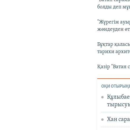
болды деп мұ
"Жүрегім ауы
жөндеуден өтк
Бұқтар қаласы
тарихи архите
Қазір "Ватан
ОҚИ ОТЫРЫҢ
Құлыбае
тырысуы
Хан сар