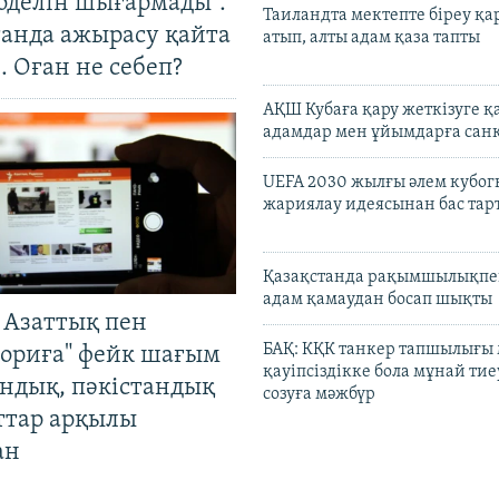
оделін шығармады".
Таиландта мектепте біреу қа
танда ажырасу қайта
атып, алты адам қаза тапты
. Оған не себеп?
АҚШ Кубаға қару жеткізуге қ
адамдар мен ұйымдарға сан
UEFA 2030 жылғы әлем кубог
жариялау идеясынан бас та
Қазақстанда рақымшылықпен
адам қамаудан босап шықты
 Азаттық пен
БАҚ: КҚК танкер тапшылығы
ориға" фейк шағым
қауіпсіздікке бола мұнай тиеу
андық, пәкістандық
созуға мәжбүр
ттар арқылы
ан