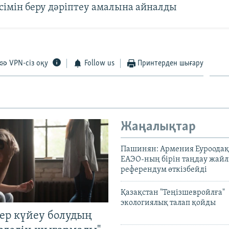
сімін беру дәріптеу амалына айналды
VPN-сіз оқу
Follow us
Принтерден шығару
Жаңалықтар
Пашинян: Армения Еуроодақ
ЕАЭО-ның бірін таңдау жай
референдум өткізбейді
Қазақстан "Теңізшевройлға"
экологиялық талап қойды
тер күйеу болудың