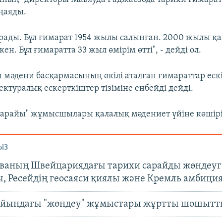
ңаяды.
рады. Бұл ғимарат 1954 жылы салынған. 2000 жылы қ
ен. Бұл ғимаратта 33 жыл өмірім өтті", - дейді ол.
 мәдени басқармасының өкілі аталған ғимараттар ескі
ктуралық ескерткіштер тізіміне енбейді дейді.
 сарайы" жұмысшылары қалалық мәдениет үйіне көшірі
ЫЗ
ваның Швейцариядағы тарихи сарайды жөндеуг
, Ресейдің геосаяси қиялы және Кремль амбици
айындағы "жөндеу" жұмыстары жұртты шошытт