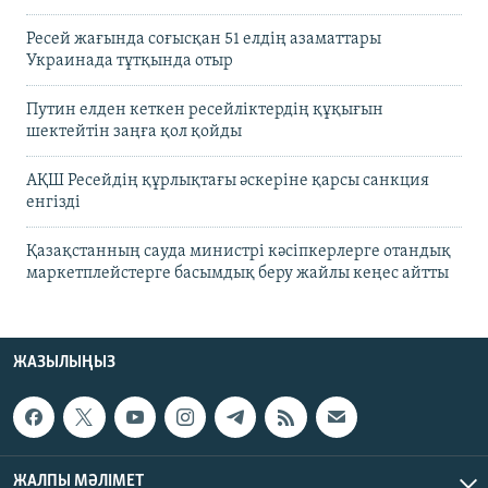
Ресей жағында соғысқан 51 елдің азаматтары
Украинада тұтқында отыр
Путин елден кеткен ресейліктердің құқығын
шектейтін заңға қол қойды
АҚШ Ресейдің құрлықтағы әскеріне қарсы санкция
енгізді
Қазақстанның сауда министрі кәсіпкерлерге отандық
маркетплейстерге басымдық беру жайлы кеңес айтты
ЖАЗЫЛЫҢЫЗ
ЖАЛПЫ МӘЛІМЕТ