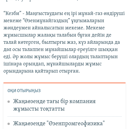
“Кезби” - Маңғыстаудағы ең ірі мұнай-газ өндіруші
мекеме “Өзенмұнайгаздың” ұңғымаларын
жөндеумен айналысатын мекеме. Мекеме
жұмысшылар жалақы талабын бұған дейін де
талай көтерген, былтырғы жаз, күз айларында да
дәл осы талаппен мұнайшылар ереуілге шыққан
еді. Әр жолы жұмыс беруші олардың талаптарын
ішінара орындап, мұнайшыларды жұмыс
орындарына қайтарып отырған.
ОҚИ ОТЫРЫҢЫЗ
Жаңаөзенде тағы бір компания
жұмысты тоқтатты
Жаңаөзенде "Өзенпромгеофизика"