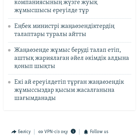
компаниясының жүзге жуық
жұмысшысы ереуілде тұр
Еңбек министрі жаңаөзендіктердің
талаптары туралы айтты
Жаңаөзенде жұмыс беруді талап етіп,
аштық жариялаған әйел әкімдік алдына
қонып шықты
Екі ай ереуілдетіп тұрған жаңаөзендік
жұмыссыздар қысым жасалғанына
шағымданады
Бөлісу
VPN-сіз оқу
Follow us