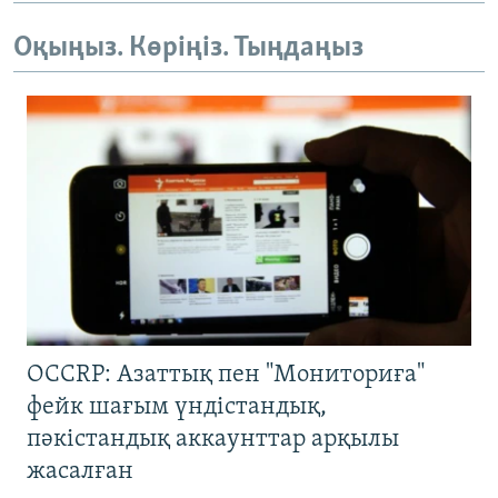
Оқыңыз. Көріңіз. Тыңдаңыз
OCCRP: Азаттық пен "Мониториға"
фейк шағым үндістандық,
пәкістандық аккаунттар арқылы
жасалған