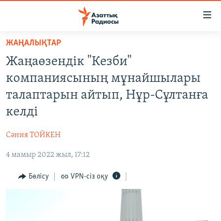
Accessibility
links
Skip
ЖАҢАЛЫҚТАР
to
ЖАҢАЛЫҚТАР
Жаңаөзендік "Кезби"
main
САЯСАТ
content
компаниясының мұнайшылары
AZATTYQTV
Skip
талаптарын айтып, Нұр-Сұлтанға
to
ҚАҢТАР ОҚИҒАСЫ
келді
main
АДАМ ҚҰҚЫҚТАРЫ
Navigation
Сәния ТОЙКЕН
Skip
ӘЛЕУМЕТ
to
4 мамыр 2022 жыл, 17:12
ӘЛЕМ
Search
АРНАЙЫ ЖОБАЛАР
Бөлісу
VPN-сіз оқу
Русский