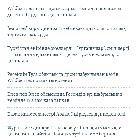
Wildberries негізгі қоймаларын Ресейден көшірмек
деген хабарды жоққа шығарды
"Әділ сөз" қоры Динара Егеубаеваға қатысты істі ашық
тергеуге шақырды
Түркістан өңірінде әйелдерді – "ұрғашылар", әншілерді
– "шайтанның азаншысы" деген тұрғын ұсталып, іс
қозғалды
Ресейдің Тула облысында дрон шабуылынан кейін
Wildberries орталығы өртенді
Киев пен Киев облысында Ресейдің әуе шабуылынан
кемінде 17 адам қаза тапқан
Қазақ кинорежиссері Ардақ Әмірқұлов дүниеден өтті
Журналист Динара Егеубаева үстінен қылмыстық іс
қозғалғанын айтты. Полиция түсініктеме бермеді