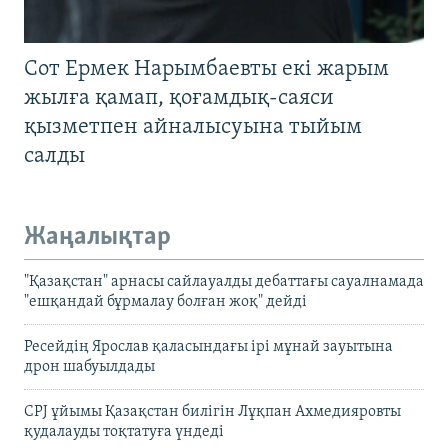
Сот Ермек Нарымбаевты екі жарым
жылға қамап, қоғамдық-саяси
қызметпен айналысуына тыйым
салды
Жаңалықтар
"Қазақстан" арнасы сайлауалды дебаттағы сауалнамада
"ешқандай бұрмалау болған жоқ" дейді
Ресейдің Ярослав қаласындағы ірі мұнай зауытына
дрон шабуылдады
CPJ ұйымы Қазақстан билігін Лұқпан Ахмедияровты
қудалауды тоқтатуға үндеді