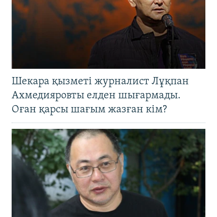
Шекара қызметі журналист Лұқпан
Ахмедияровты елден шығармады.
Оған қарсы шағым жазған кім?