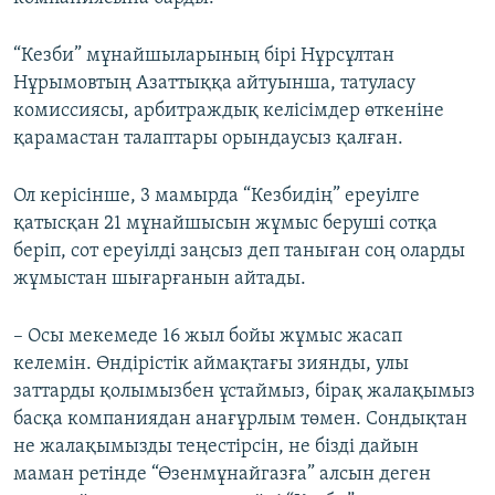
“Кезби” мұнайшыларының бірі Нұрсұлтан
Нұрымовтың Азаттыққа айтуынша, татуласу
комиссиясы, арбитраждық келісімдер өткеніне
қарамастан талаптары орындаусыз қалған.
Ол керісінше, 3 мамырда “Кезбидің” ереуілге
қатысқан 21 мұнайшысын жұмыс беруші сотқа
беріп, сот ереуілді заңсыз деп таныған соң оларды
жұмыстан шығарғанын айтады.
– Осы мекемеде 16 жыл бойы жұмыс жасап
келемін. Өндірістік аймақтағы зиянды, улы
заттарды қолымызбен ұстаймыз, бірақ жалақымыз
басқа компаниядан анағұрлым төмен. Сондықтан
не жалақымызды теңестірсін, не бізді дайын
маман ретінде “Өзенмұнайгазға” алсын деген