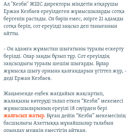
Ал "Кезби" ЖШС директоры міндетін атқарушы
Ержан Кезбаев ереуілдеген жұмысшыларды сотқа
бергенін растады. Ол бәрін емес, әзірге 21 адамды
сотқа беріп, сот ереуілді заңсыз деп танығанын
айтты.
- Он адамға жұмыстан шығатыны туралы ескерту
берілді. Олар заңды бұзып тұр. Сот ереуілдің
заңсыздығы туралы шешім шығарды. Бұлар
жұмысқа шығу орнына қалғандарын үгіттеп жүр, -
деді Ержан Кезбаев.
Жаңаөзенде еңбек жағдайын жақсартып,
жалақыны көтеруді талап еткен “Кезби” мекемесі
жұмысшыларының ереуілі 18 cәуірден бері
жалғасып жатыр.
Бұған дейін “Кезби” мекемесінің
басшылығы Азаттыққа мұнайшылар талабын
орындау мүмкін еместігін айтқан.