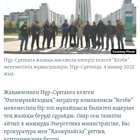
ЖАЗЫЛЫҢЫЗ
Басқа тілдерде
Нұр-Сұлтанға жалақы мәселесін көтеріп келген “Кезби”
мекемесінің жұмысшылары. Нұр-Сұлтанда. 4 мамыр 2022
жыл.
Жаңаөзеннен Нұр-Сұлтанға келген
“Өзенмұнайгаздың” мердігер компаниясы “Кезби”
мекемесінің бір топ мұнайшысы биліктен өздеріне
тең жалақы беруді сұрайды. Олар осы талапты
айтып 4 мамырда Энергетика министрлігіне, Бас
прокуратура мен “Қазмұнайгаз” ұлттық
компаниясына барды.