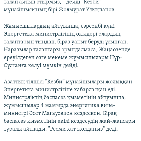
талап айтып отырмыз, - дейді “Кезби”
мұнайшысының бірі Жолмұрат Ұлықпанов.
Жұмысшылардың айтуынша, сәрсенбі күні
Энергетика министрлігінің өкілдері олардың
талаптарын тыңдап, біраз уақыт беруді ұсынған.
Наразылар талаптары орындалмаса, Жаңаөзенде
ереуілдеген өзге мекеме жұмысшылары Нұр-
Сұлтанға келуі мүмкін дейді.
Азаттық тілшісі “Кезби” мұнайшылары жолыққан
Энергетика министрлігіне хабарласқан еді.
Министрліктің баспасөз қызметінің айтуынша,
жұмысшылар 4 мамырда энергетика вице-
министрі Әсет Мағауовпен кездескен. Бірақ
баспасөз қызметінің өкілі кездесудің жай-жапсары
туралы айтпады. "Ресми хат жолдаңыз" деді.