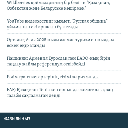
Wildberries қоймаларының бір бөлігін "Қазақстан,
Өзбекстан және Беларуське көшірмек"
YouTube видеохостинг қызметі "Русская община"
ұйымының екі арнасын бұғаттады
Орталық Азия 2025 жылы әлемде туризм ең жылдам
өскен өңір атанды
Пашинян: Армения Еуроодақ пен ЕАЭО-ның бірін
таңдау жайлы референдум өткізбейді
Білім грант иегерлерінің тізімі жарияланды
БАҚ: Қазақстан Теңіз кен орнында экологиялық заң
талабы сақталмаған дейді
ЖАЗЫЛЫҢЫЗ