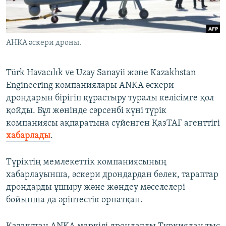
ЖАЗЫЛЫҢЫЗ
АНКА әскери дроны.
Басқа тілдерде
Türk Havacılık ve Uzay Sanayii және Kazakhstan
Engineering компаниялары ANKA әскери
дрондарын бірігіп құрастыру туралы келісімге қол
қойды. Бұл жөнінде сәрсенбі күні түрік
компаниясы ақпаратына сүйенген ҚазТАГ агенттігі
хабарлады
.
Түріктің мемлекеттік компаниясының
хабарлауынша, әскери дрондардан бөлек, тараптар
дрондарды ұшыру және жөндеу мәселелері
бойынша да әріптестік орнатқан.