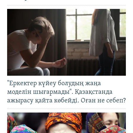
"Еркектер күйеу болудың жаңа
моделін шығармады". Қазақстанда
ажырасу қайта көбейді. Оған не себеп?