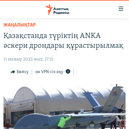
Accessibility
links
Skip
ЖАҢАЛЫҚТАР
to
ЖАҢАЛЫҚТАР
Қазақстанда түріктің ANKA
main
САЯСАТ
content
әскери дрондары құрастырылмақ
AZATTYQTV
Skip
to
11 мамыр 2022 жыл, 17:21
ҚАҢТАР ОҚИҒАСЫ
main
АДАМ ҚҰҚЫҚТАРЫ
Бөлісу
VPN-сіз оқу
Navigation
Skip
ӘЛЕУМЕТ
to
ӘЛЕМ
Search
АРНАЙЫ ЖОБАЛАР
Русский