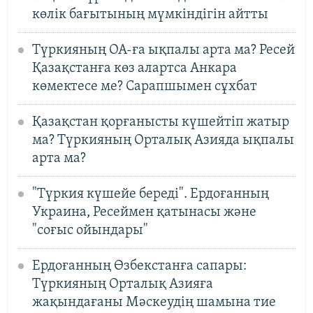
көлік бағытының мүмкіндігін айтты
Түркияның ОА-ға ықпалы арта ма? Ресей
Қазақстанға көз алартса Анкара
көмектесе ме? Сарапшымен сұхбат
Қазақстан қорғанысты күшейтіп жатыр
ма? Түркияның Орталық Азияда ықпалы
арта ма?
"Түркия күшейе береді". Ердоғанның
Украина, Ресеймен қатынасы және
"соғыс ойындары"
Ердоғанның Өзбекстанға сапары:
Түркияның Орталық Азияға
жақындағаны Мәскеудің шамына тие