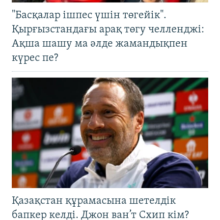
"Басқалар ішпес үшін төгейік".
Қырғызстандағы арақ төгу челленджі:
Ақша шашу ма әлде жамандықпен
күрес пе?
Қазақстан құрамасына шетелдік
бапкер келді. Джон ван’т Схип кім?