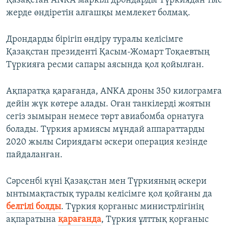
Қазақстан ANKA маркілі дрондарды Түркиядан тыс
жерде өндіретін алғашқы мемлекет болмақ.
Дрондарды бірігіп өндіру туралы келісімге
Қазақстан президенті Қасым-Жомарт Тоқаевтың
Түркияға ресми сапары аясында қол қойылған.
Ақпаратқа қарағанда, ANKA дроны 350 килограмға
дейін жүк көтере алады. Оған танкілерді жоятын
сегіз зымыран немесе төрт авиабомба орнатуға
болады. Түркия армиясы мұндай аппараттарды
2020 жылы Сириядағы әскери операция кезінде
пайдаланған.
Сәрсенбі күні Қазақстан мен Түркияның әскери
ынтымақтастық туралы келісімге қол қойғаны да
белгілі болды
. Түркия қорғаныс министрлігінің
ақпаратына
қарағанда
, Түркия ұлттық қорғаныс