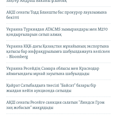
заңгер Андраш Баканы ұсынбақ
АҚШ сенаты Тодд Бланшты бас прокурор лауазымына
бекітті
Украина Түркиядан ATACMS зымырандары мен M270
қондырғыларын сатып алмақ
Украина КҚК-дағы Қазақстан мұнайының экспортына
қатысы бар инфрақұрылымға шабуылдамауға келіскен
– Bloomberg
Украина Ресейдің Самара облысы мен Краснодар
аймағындағы мұнай зауытына шабуылдады
Қайрат Сатыбалдыға тиесілі "Байсат" базары бір
жылдан кейін аукционда сатылды
АҚШ сенаты Ресейге санкция салатын "Линдси Грэм
заң жобасын" мақұлдады