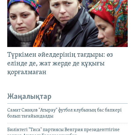
Түркімен әйелдерінің тағдыры: өз
елінде де, жат жерде де құқығы
қорғалмаған
Жаңалықтар
Самат Смақов "Атырау" футбол клубының бас бапкері
болып тағайындалды
Биліктегі "Тиса" партиясы Венгрия президенттігіне