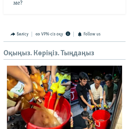
ме?
Бөлісу
VPN-сіз оқу
Follow us
Оқыңыз. Көріңіз. Тыңдаңыз