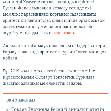
министрі Хулуси Акар қазақстандық әріптесі
Руслан Жақсылықовпен кездесу кезінде екі
мемлекет арасындағы қорғаныс саласындағы
әріптестікті нығайтуды, оның ішінде ортақ әскери
жаттығулар өткізу мен қорғаныс өнеркәсібін
жүргізу маңыздылығын
атап өткен
.
Ақорданың хабарлауынша, екі ел өкілдері "әскери
барлау саласында әріптестік туралы" хаттамаға қол
қойған.
Бұл 2019 жылы мемлекет басшысы қызметіне
кіріскен Қасым-Жомарт Тоқаевтың Түркияға
жасаған алғашқы мемлекеттік сапары.
ОҚИ ОТЫРЫҢЫЗ
Тоқаев Түркияда Ресейді айналып өтетін