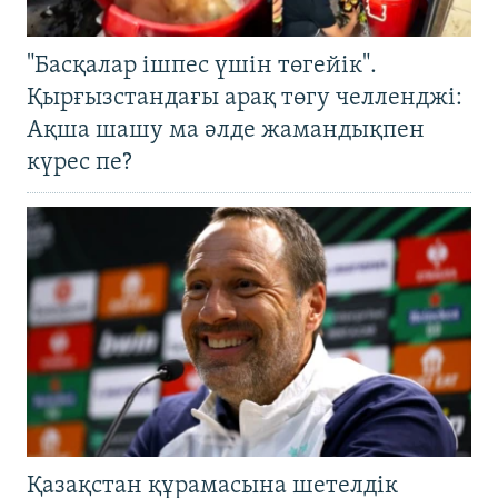
"Басқалар ішпес үшін төгейік".
Қырғызстандағы арақ төгу челленджі:
Ақша шашу ма әлде жамандықпен
күрес пе?
Қазақстан құрамасына шетелдік