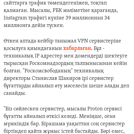
сайттарға
трафик
т
өмендегенімен, тоқтап
қалмаған. Мысалы, РБК мәліметіне қарағанда
,
Instagram
трафигі к
үніне
39 миллион
нан
34
миллион
ға дейін түскен.
Өткен аптада кейбір танымал
VPN
сервистеріне
қосылуға қиындағанын
хабарлаған
.
Б
ұл -
техникалық
IP
адрес
тер мен
домен
дерді шектеуге
тырыс
қан Роскомнадзордың талпынысынан кейін
болған. "Роскомсвободаның" т
ехни
калы
қ
директор
ы
Станислав Шакиров
ірі сервистер
б
ұғаттарды айналып өту мәселесін шеше алады деп
санайды.
"
Біз с
өйлескен сервистер, мысалы
Proton
сервисі
бұғатты айналып өткісі келеді. Меніңше, оған
мүмкіндік бар. Бірашама уақыттан соң сервистер
біртіндеп қайта жұмыс істей бастайды. Бәрі емес,