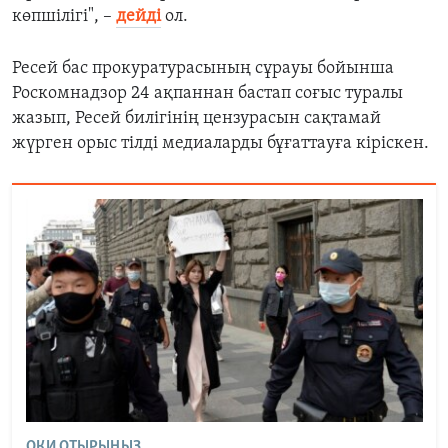
көпшілігі"
, –
дейді
ол.
Ресей бас прокуратурасыны
ң сұрауы бойынша
Роскомнадзор
24
ақпаннан бастап соғыс туралы
жазып, Ресей билігінің цензурасын сақтамай
жүрген орыс тілді медиаларды бұғаттауға кіріскен.
ОҚИ ОТЫРЫҢЫЗ