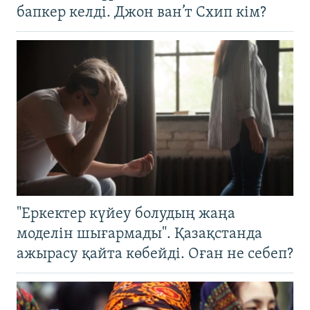
бапкер келді. Джон ван’т Схип кім?
"Еркектер күйеу болудың жаңа
моделін шығармады". Қазақстанда
ажырасу қайта көбейді. Оған не себеп?