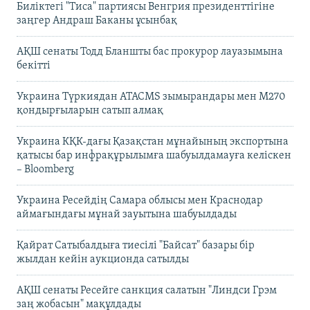
Биліктегі "Тиса" партиясы Венгрия президенттігіне
заңгер Андраш Баканы ұсынбақ
АҚШ сенаты Тодд Бланшты бас прокурор лауазымына
бекітті
Украина Түркиядан ATACMS зымырандары мен M270
қондырғыларын сатып алмақ
Украина КҚК-дағы Қазақстан мұнайының экспортына
қатысы бар инфрақұрылымға шабуылдамауға келіскен
– Bloomberg
Украина Ресейдің Самара облысы мен Краснодар
аймағындағы мұнай зауытына шабуылдады
Қайрат Сатыбалдыға тиесілі "Байсат" базары бір
жылдан кейін аукционда сатылды
АҚШ сенаты Ресейге санкция салатын "Линдси Грэм
заң жобасын" мақұлдады