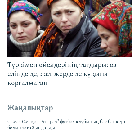
Түркімен әйелдерінің тағдыры: өз
елінде де, жат жерде де құқығы
қорғалмаған
Жаңалықтар
Самат Смақов "Атырау" футбол клубының бас бапкері
болып тағайындалды