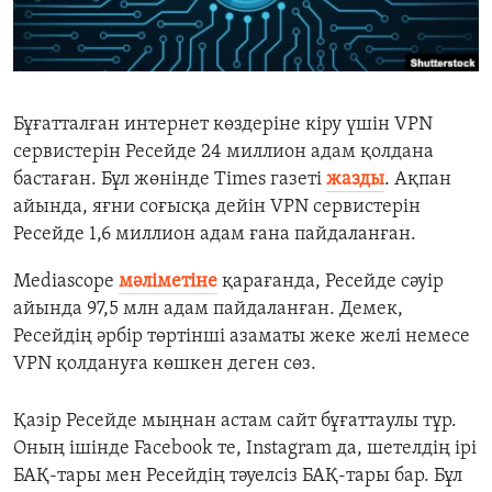
ЖАЗЫЛЫҢЫЗ
Басқа тілдерде
Бұғатталған интернет көздеріне кіру үшін
VPN
сервистерін Ресейде 24 миллион адам
қолдана
бастаған. Бұл жөнінде
Times
газеті
жазды
. А
қпан
айында, яғни соғысқа дейін
VPN
сервистерін
Ресейде 1,6 миллион адам
ғана пайдаланған.
Mediascope
мәліметіне
қарағанда
,
Ресейде с
әуір
айында 97,5 млн адам пайдаланған. Демек,
Ресейдің әрбір төртінші азаматы жеке желі немесе
VPN
қолдануға көшкен деген сөз.
Қазір Ресейде мыңнан астам сайт бұғаттаулы тұр.
Оның ішінде
Facebook
те,
Instagram
да, шетелді
ң ірі
БАҚ-тары мен Ресейдің тәуелсіз БАҚ-тары бар. Бұл