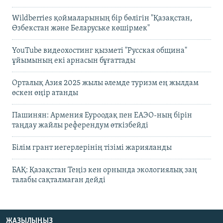
Wildberries қоймаларының бір бөлігін "Қазақстан,
Өзбекстан және Беларуське көшірмек"
YouTube видеохостинг қызметі "Русская община"
ұйымының екі арнасын бұғаттады
Орталық Азия 2025 жылы әлемде туризм ең жылдам
өскен өңір атанды
Пашинян: Армения Еуроодақ пен ЕАЭО-ның бірін
таңдау жайлы референдум өткізбейді
Білім грант иегерлерінің тізімі жарияланды
БАҚ: Қазақстан Теңіз кен орнында экологиялық заң
талабы сақталмаған дейді
ЖАЗЫЛЫҢЫЗ