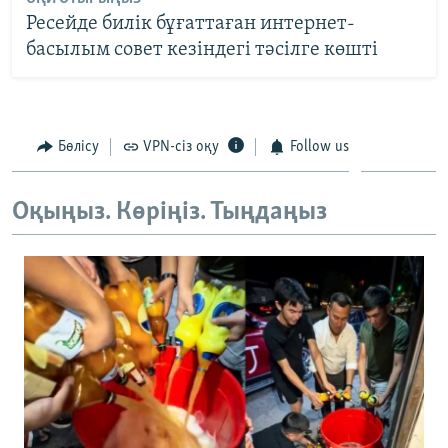
Ресейде билік бұғаттаған интернет-
басылым совет кезіндегі тәсілге көшті
Бөлісу
VPN-сіз оқу
Follow us
Оқыңыз. Көріңіз. Тыңдаңыз