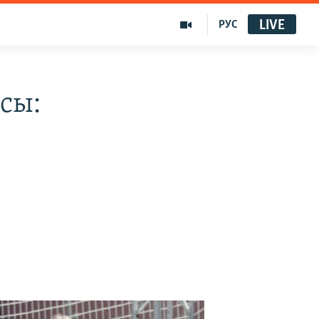
LIVE
РУС
сы: