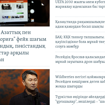
UEFA 2030 жылғы әлем кубог
жариялау идеясынан бас та
Қазақстанда рақымшылықпен
адам қамаудан босап шықты
 Азаттық пен
БАҚ: КҚК танкер тапшылығы
ориға" фейк шағым
қауіпсіздікке бола мұнай тиеу
андық, пәкістандық
созуға мәжбүр
ттар арқылы
Ресейдің Ярослав қаласындағ
ан
мұнай зауытына дрон шабуы
Wildberries негізгі қоймала
Ресейден көшірмек деген ха
жоққа шығарды
Түркістан өңірінде әйелдерді
"ұрғашылар", әншілерді – "