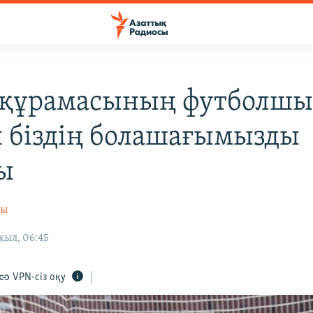
 құрамасының футболшы
 біздің болашағымызды
ы
сы
жыл, 06:45
VPN-сіз оқу