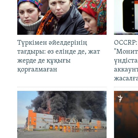
Түркімен әйелдерінің
OCCRP:
тағдыры: өз елінде де, жат
"Монит
жерде де құқығы
үндіст
қорғалмаған
аккаун
жасалғ