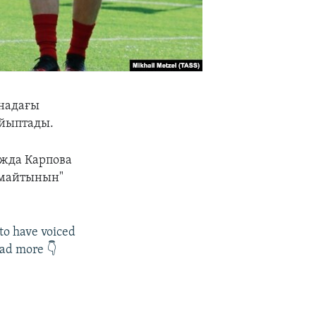
надағы
айыптады.
ежда Карпова
алмайтынын"
to have voiced
ead more 👇