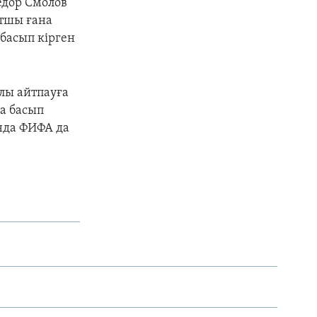
ёдор Смолов
ртшы ғана
 басып кірген
лы айтпауға
а басып
нда ФИФА да