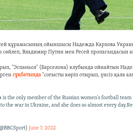
есей құрамасының ойыншысы
Надежда Карпова
Украи
ы сөйлеп, Владимир Путин мен Ресей пропагандасын 
рып, "Эспаньол" (Барселона) клубында ойнайтын Над
ерген
сұқбатында
"соғысты көріп отырып, үнсіз қала 
is the only member of the Russian women's football team 
 to the war in Ukraine, and she does so almost every day.R
(@BBCSport)
June 7, 2022