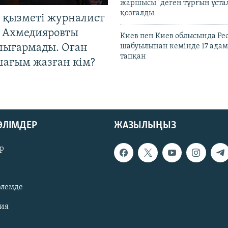
жаршысы" деген тұрғын ұстал
қозғалды
 қызметі журналист
 Ахмедияровты
Киев пен Киев облысында Рес
шығармады. Оған
шабуылынан кемінде 17 адам
тапқан
шағым жазған кім?
БӨЛІМДЕР
ЖАЗЫЛЫҢЫЗ
р
әлемде
зия