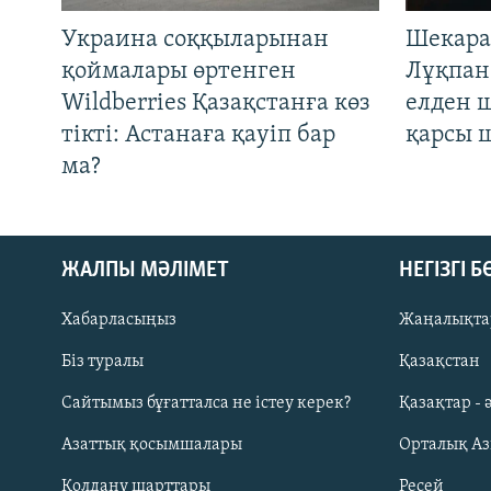
Украина соққыларынан
Шекара
қоймалары өртенген
Лұқпан
Wildberries Қазақстанға көз
елден 
тікті: Астанаға қауіп бар
қарсы 
ма?
ЖАЛПЫ МӘЛІМЕТ
НЕГІЗГІ 
Хабарласыңыз
Жаңалықта
Біз туралы
Қазақстан
Русский
Сайтымыз бұғатталса не істеу керек?
Қазақтар - 
Азаттық қосымшалары
Орталық А
ЖАЗЫЛЫҢЫЗ
Қолдану шарттары
Ресей