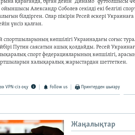
рына қарағанда, бұған дейін "Динамо" футболшысы
Ф
к" ойыншысы
Александр Соболев
секілді екі белгілі спо
лығын білдірген. Олар пікірін Ресей әскері Украинаға
ейін үнсіз қалған.
ой спортшыларының көпшілігі Украинадағы соғыс тура
йбірі Путин саясатын ашық қолдайды. Ресей Украинағ
алықаралық спорт федерацияларының көпшілігі, арасы
портшыларын халықаралық жарыстардан шеттеткен.
VPN-сіз оқу
Follow us
Принтерден шығару
Жаңалықтар