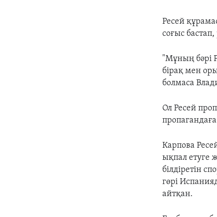
Ресей құрама
соғыс бастап,
"Мұның бәрі 
бірақ мен оры
болмаса Влад
Ол Ресей про
пропагандаға 
Карпов
а Ресе
ықпал етуге 
білдіретін сп
гөрі Испанияд
айтқан.