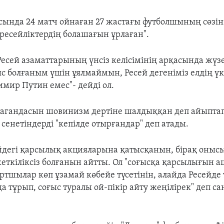
сында 24 матч ойнаған 27 жастағы футболшының сөзін
 ресейліктердің болашағын ұрлаған".
Ресей азаматтарының үнсіз келісімінің арқасында жүзе
с болғаным үшін ұялмаймын, Ресей дегеніміз елдің үк
имир Путин емес"- дейді ол.
пагандасын шовинизм дертіне шалдыққан деп айыптап
сенетіндерді "кепілде отырғандар" деп атады.
йдегі қарсылық акцияларына қатысқанын, бірақ онысы
жеткіліксіз болғанын айтты. Ол "соғысқа қарсылығын 
ортшылар көп ұзамай көбейе түсетінін, алайда Ресейде
а тұрып, соғыс туралы ой-пікір айту жеңілірек" деп 