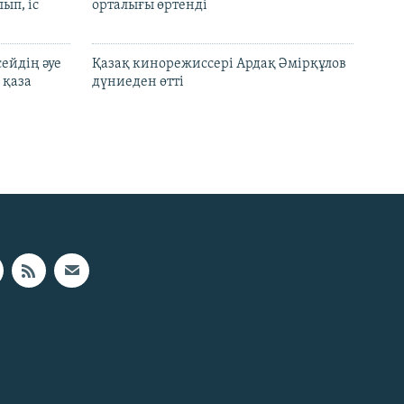
ып, іс
орталығы өртенді
ейдің әуе
Қазақ кинорежиссері Ардақ Әмірқұлов
 қаза
дүниеден өтті