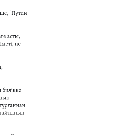
ше, "Путин
ге асты,
іметі, не
,
 билікке
ашық
 тұрғаннан
санайтынын