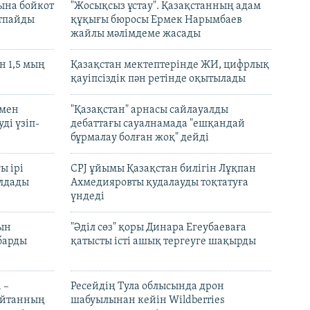
ына бойкот
"Жосықсыз ұстау". Қазақстанның адам
ртпайды
құқығы бюросы Ермек Нарымбаев
жайлы мәлімдеме жасады
 1,5 мың
Қазақстан мектептерінде ЖИ, цифрлық
қауіпсіздік пән ретінде оқытылады
 мен
"Қазақстан" арнасы сайлауалды
ді үзіп-
дебаттағы сауалнамада "ешқандай
бұрмалау болған жоқ" дейді
ы ірі
CPJ ұйымы Қазақстан билігін Лұқпан
лдады
Ахмедияровты қудалауды тоқтатуға
үндеді
рын
"Әділ сөз" қоры Динара Егеубаеваға
барды
қатысты істі ашық тергеуге шақырды
 –
Ресейдің Тула облысында дрон
шайтанның
шабуылынан кейін Wildberries