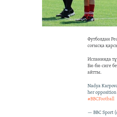
Футболдан Р
соғысқа қарс
Испанияда тұ
Би-би-сиге б
айтты.
Nadya Karpova 
her opposition
#BBCFootball
— BBC Sport 