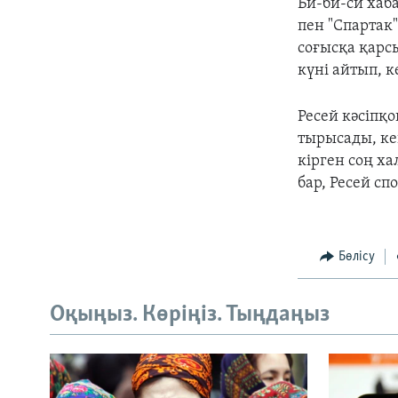
Би-би-си
хаба
пен "Спарта
соғысқа қарсы
күні айтып, к
Ресей кәсіпқ
тырысады, ке
кірген соң х
бар, Ресей с
Бөлісу
Оқыңыз. Көріңіз. Тыңдаңыз