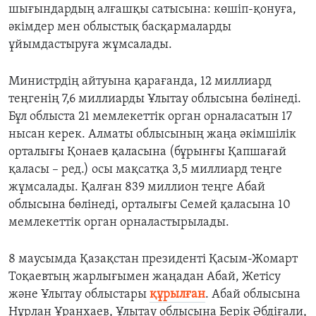
шығындардың алғашқы сатысына: көшіп-қонуға,
әкімдер мен облыстық басқармаларды
ұйымдастыруға жұмсалады.
Министрді
ң айтуына қарағанда,
12 миллиард
те
ңгенің
7,6 миллиард
ы
Ұлытау облысына бөлінеді.
Бұл облыста 21 мемлекеттік орган орналасатын 17
нысан керек. Алматы облысының жаңа әкімшілік
орталығы Қонаев қаласына (бұрынғы Қапшағай
қаласы – ред.) осы мақсатқа 3,5 миллиард теңге
жұмсалады. Қалған
839 миллион те
ң
ге
Абай
облысына б
өлінеді, орталығы Семей қаласына 10
мемлекеттік орган орналастырылады.
8
маусымда
Қазақстан президенті Қасым-Жомарт
Тоқаевтың жарлығымен жаңадан Абай, Жетісу
және Ұлытау облыстары
құрылған
. Абай облысына
Нұрлан Ұранхаев, Ұлытау облысына Берік Әбдіғали,