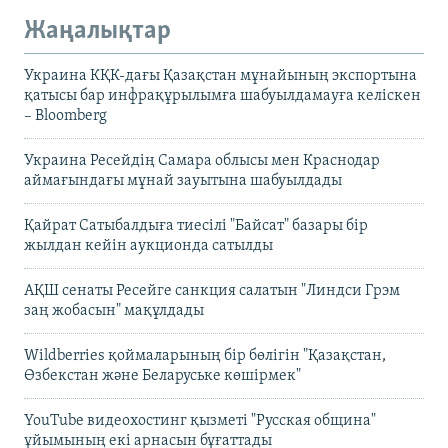
Жаңалықтар
Украина КҚК-дағы Қазақстан мұнайының экспортына
қатысы бар инфрақұрылымға шабуылдамауға келіскен
– Bloomberg
Украина Ресейдің Самара облысы мен Краснодар
аймағындағы мұнай зауытына шабуылдады
Қайрат Сатыбалдыға тиесілі "Байсат" базары бір
жылдан кейін аукционда сатылды
АҚШ сенаты Ресейге санкция салатын "Линдси Грэм
заң жобасын" мақұлдады
Wildberries қоймаларының бір бөлігін "Қазақстан,
Өзбекстан және Беларуське көшірмек"
YouTube видеохостинг қызметі "Русская община"
ұйымының екі арнасын бұғаттады