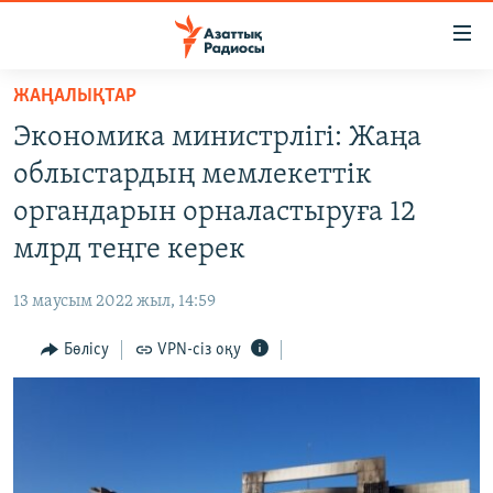
Accessibility
links
Skip
ЖАҢАЛЫҚТАР
to
ЖАҢАЛЫҚТАР
Экономика министрлігі: Жаңа
main
САЯСАТ
content
облыстардың мемлекеттік
AZATTYQTV
Skip
органдарын орналастыруға 12
to
ҚАҢТАР ОҚИҒАСЫ
млрд теңге керек
main
АДАМ ҚҰҚЫҚТАРЫ
Navigation
13 маусым 2022 жыл, 14:59
Skip
ӘЛЕУМЕТ
to
Бөлісу
VPN-сіз оқу
ӘЛЕМ
Search
АРНАЙЫ ЖОБАЛАР
Русский