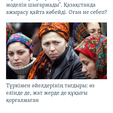
моделін шығармады". Қазақстанда
ажырасу қайта көбейді. Оған не себеп?
Түркімен әйелдерінің тағдыры: өз
елінде де, жат жерде де құқығы
қорғалмаған