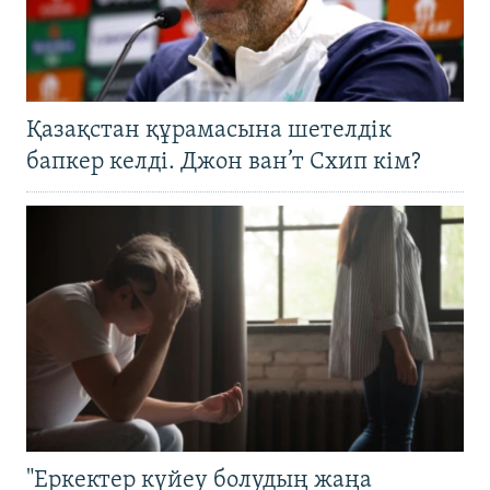
Қазақстан құрамасына шетелдік
бапкер келді. Джон ван’т Схип кім?
"Еркектер күйеу болудың жаңа