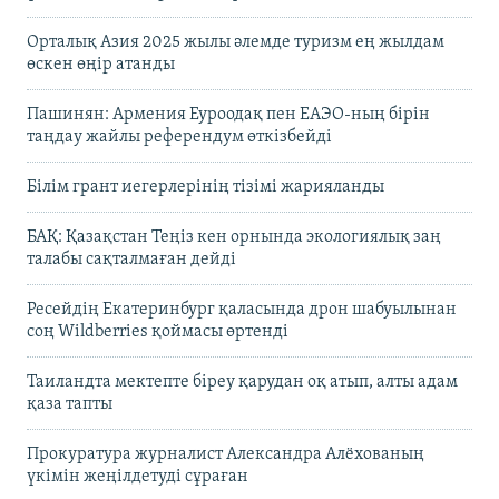
Орталық Азия 2025 жылы әлемде туризм ең жылдам
өскен өңір атанды
Пашинян: Армения Еуроодақ пен ЕАЭО-ның бірін
таңдау жайлы референдум өткізбейді
Білім грант иегерлерінің тізімі жарияланды
БАҚ: Қазақстан Теңіз кен орнында экологиялық заң
талабы сақталмаған дейді
Ресейдің Екатеринбург қаласында дрон шабуылынан
соң Wildberries қоймасы өртенді
Таиландта мектепте біреу қарудан оқ атып, алты адам
қаза тапты
Прокуратура журналист Александра Алёхованың
үкімін жеңілдетуді сұраған