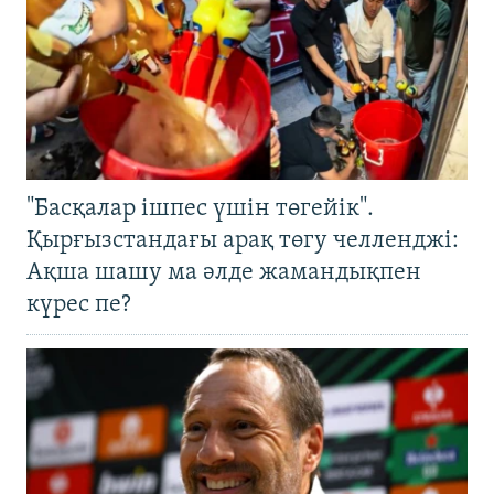
"Басқалар ішпес үшін төгейік".
Қырғызстандағы арақ төгу челленджі:
Ақша шашу ма әлде жамандықпен
күрес пе?