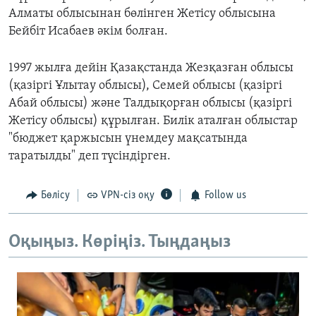
Алматы облысынан бөлінген Жетісу облысына
Бейбіт Исабаев әкім болған.
1997 жыл
ға дейін Қазақстанда Жезқазған облысы
(қазіргі Ұлытау облысы), Семей облысы (қазіргі
Абай облысы) және Талдықорған облысы (қазіргі
Жетісу облысы) құрылған. Билік аталған облыстар
"бюджет қаржысын үнемдеу мақсатында
таратылды" деп түсіндірген.
Бөлісу
VPN-сіз оқу
Follow us
Оқыңыз. Көріңіз. Тыңдаңыз