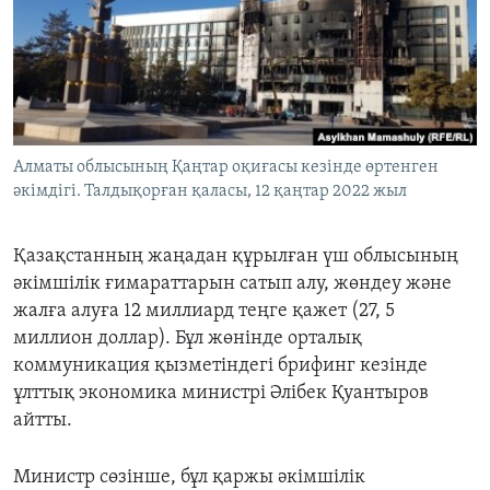
ЖАЗЫЛЫҢЫЗ
Басқа тілдерде
Алматы облысының Қаңтар оқиғасы кезінде өртенген
әкімдігі. Талдықорған қаласы, 12 қаңтар 2022 жыл
Қазақстанның жаңадан құрылған үш облысының
әкімшілік ғимараттарын сатып алу, жөндеу және
жалға алуға
12 миллиард
те
ңге қажет
(27, 5
миллион доллар).
Б
ұл жөнінде орталық
коммуникация қызметіндегі брифинг кезінде
ұлттық экономика министрі Әлібек Қуантыров
айтты.
Министр
с
өзінше, бұл қаржы әкімшілік