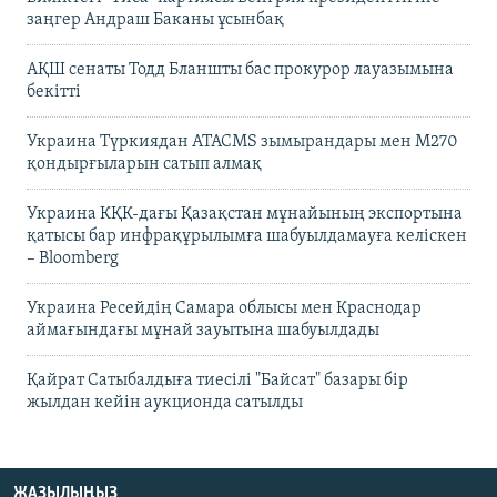
заңгер Андраш Баканы ұсынбақ
АҚШ сенаты Тодд Бланшты бас прокурор лауазымына
бекітті
Украина Түркиядан ATACMS зымырандары мен M270
қондырғыларын сатып алмақ
Украина КҚК-дағы Қазақстан мұнайының экспортына
қатысы бар инфрақұрылымға шабуылдамауға келіскен
– Bloomberg
Украина Ресейдің Самара облысы мен Краснодар
аймағындағы мұнай зауытына шабуылдады
Қайрат Сатыбалдыға тиесілі "Байсат" базары бір
жылдан кейін аукционда сатылды
ЖАЗЫЛЫҢЫЗ