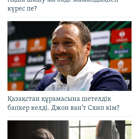
күрес пе?
Қазақстан құрамасына шетелдік
бапкер келді. Джон ван’т Схип кім?