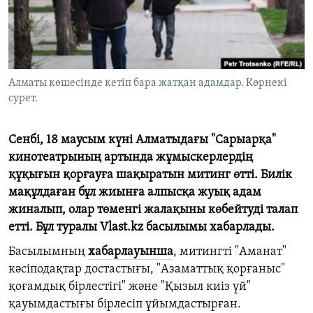
ЖАЗЫЛЫҢЫЗ
Басқа тілдерде
Алматы көшесінде кетіп бара жатқан адамдар. Көрнекі
сурет.
Сенбі,
18
маусым күні Алматыдағы "Сарыарқа"
кинотеатрының артында жұмыскерлердің
құқығын қорғауға шақыратын митинг өтті. Билік
мақұлдаған бұл жиынға алпысқа жуық адам
жиналып, олар төменгі жалақыны көбейтуді талап
етті. Бұл туралы
Vlast.kz
басылымы хабарлады.
Басылымның
хабарлауынша
, митингті "Аманат"
кәсіподақтар достастығы, "Азаматтық қорғаныс"
қоғамдық бірлестігі" және "Қызыл киіз үй"
қауымдастығы бірлесіп ұйымдастырған.