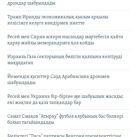
дрондар шабуылдады
Трамп Иранды экономикалық қысым арқылы
келісімге келуге көндірмек ниетте
Ресей мен Сирия әскери нысандар мәртебесін қайта
қарау жайлы меморандумға қол қойды
Израиль Газа секторының бөлігін қалпына келтіруді
мақұлдаған
Йемендік хуситтер Сауд Арабиясына дронмен
шабуылдады
Ресей мен Украина бір-біріне әуе шабуылын жасады:
екі жақтан да қаза тапқандар бар
Самат Смақов "Атырау" футбол клубының бас бапкері
болып тағайындалды
Биліктегі "Тиса" партиясы Венгрия президенттігіне