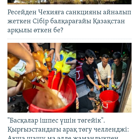
Ресейден Чехияға санкцияны айналып
жеткен Сібір балқарағайы Қазақстан
арқылы өткен бе?
"Басқалар ішпес үшін төгейік".
Қырғызстандағы арақ төгу челленджі:
Ақша шашу ма әлде жамандықпен