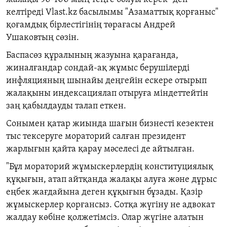
келтіреді
Vlast.kz
басылымы "Азаматтық қорғаныс"
қоғамдық бірлестігінің төрағасы Андрей
Ушаковтың сөзін.
Баспасөз құралының жазуына қарағанда,
жиналғандар сондай
-
ақ жұмыс берушілерді
инфляцияның шынайы деңгейін ескере отырып
жалақыны индексациялап отыруға міндеттейтін
заң қабылдауды талап еткен.
Сонымен қатар жиында шағын бизнесті кезектен
тыс тексеруге мораторий салған президент
жарлығын қайта қарау мәселесі де айтылған.
"Бұл мораторий жұмыскерлердің конституциялық
құқығын, атап айтқанда жалақы алуға және дұрыс
еңбек жағдайына деген құқығын бұзады. Қазір
жұмыскерлер қорғансыз. Сотқа жүгіну не адвокат
жалдау көбіне қолжетімсіз. Олар жүгіне алатын