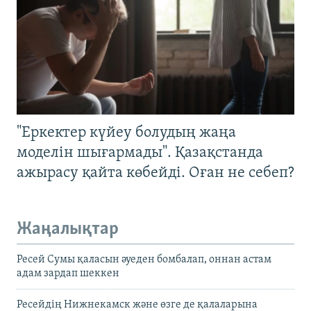
"Еркектер күйеу болудың жаңа
моделін шығармады". Қазақстанда
ажырасу қайта көбейді. Оған не себеп?
Жаңалықтар
Ресей Сумы қаласын әуеден бомбалап, оннан астам
адам зардап шеккен
Ресейдің Нижнекамск және өзге де қалаларына