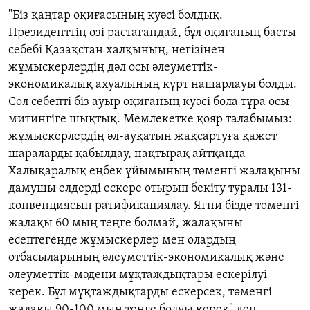
"Біз қаңтар оқиғасының куәсі болдық.
Президенттің өзі растағандай, бұл оқиғаның басты
себебі Қазақстан халқының, негізінен
жұмыскерлердің дәл осы әлеуметтік
-
экономикалық ахуалының күрт нашарлауы болды.
Сол себепті біз ауыр оқиғаның куәсі бола тұра осы
митингіге шықтық. Мемлекетке қояр талабымыз:
жұмыскерлердің әл
-
ауқатын жақсартуға қажет
шараларды қабылдау, нақтырақ айтқанда
Халықаралық еңбек ұйымының төменгі жалақыны
дамушы елдерді ескере отырып бекіту туралы
131-
конвенциясын ратификациялау. Яғни бізде төменгі
жалақы
60
мың теңге болмай, жалақыны
есептегенде жұмыскерлер мен олардың
отбасыларының әлеуметтік
-
экономикалық және
әлеуметтік
-
мәдени мұқтаждықтары ескерілуі
керек. Бұл мұқтаждықтарды ескерсек, төменгі
жалақы
90-100
мың теңге болуы керек" деп