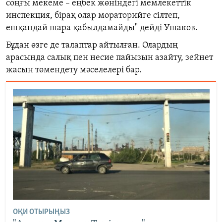
соңғы мекеме
–
еңбек жөніндегі мемлекеттік
инспекция, бірақ олар мораторийге сілтеп,
ешқандай шара қабылдамайды" дейді Ушаков.
Бұдан өзге де талаптар айтылған. Олардың
арасында салық пен несие пайызын азайту, зейнет
жасын төмендету мәселелері бар.
ОҚИ ОТЫРЫҢЫЗ