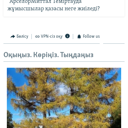
"АрселорМиттал Теміртауда"
жұмысшылар қазасы неге жиіледі?
Бөлісу
VPN-сіз оқу
Follow us
Оқыңыз. Көріңіз. Тыңдаңыз