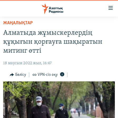
Accessibility
links
Skip
ЖАҢАЛЫҚТАР
to
ЖАҢАЛЫҚТАР
Алматыда жұмыскерлердің
main
САЯСАТ
content
құқығын қорғауға шақыратын
AZATTYQTV
Skip
митинг өтті
to
ҚАҢТАР ОҚИҒАСЫ
main
18 маусым 2022 жыл, 16:47
АДАМ ҚҰҚЫҚТАРЫ
Navigation
Skip
Бөлісу
VPN-сіз оқу
ӘЛЕУМЕТ
to
ӘЛЕМ
Search
АРНАЙЫ ЖОБАЛАР
Русский