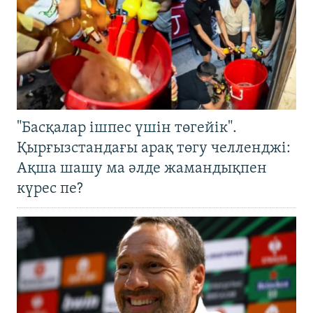
"Басқалар ішпес үшін төгейік".
Қырғызстандағы арақ төгу челленджі:
Ақша шашу ма әлде жамандықпен
күрес пе?