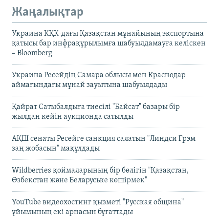
Жаңалықтар
Украина КҚК-дағы Қазақстан мұнайының экспортына
қатысы бар инфрақұрылымға шабуылдамауға келіскен
– Bloomberg
Украина Ресейдің Самара облысы мен Краснодар
аймағындағы мұнай зауытына шабуылдады
Қайрат Сатыбалдыға тиесілі "Байсат" базары бір
жылдан кейін аукционда сатылды
АҚШ сенаты Ресейге санкция салатын "Линдси Грэм
заң жобасын" мақұлдады
Wildberries қоймаларының бір бөлігін "Қазақстан,
Өзбекстан және Беларуське көшірмек"
YouTube видеохостинг қызметі "Русская община"
ұйымының екі арнасын бұғаттады