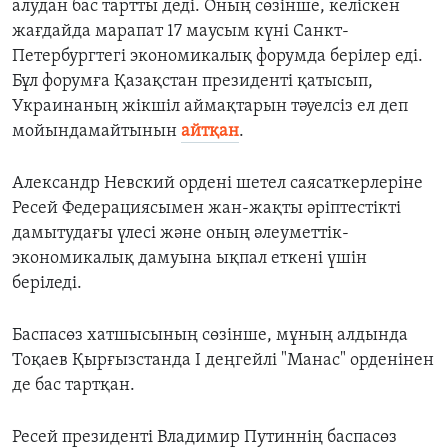
алудан бас тартты деді. Оның сөзінше, келіскен
жағдайда марапат
17
маусым күні Санкт
-
Петербургтегі экономикалық форумда берілер еді.
Бұл форумға Қазақстан президенті қатысып,
Украинаның жікшіл аймақтарын тәуелсіз ел деп
мойындамайтынын
айтқан
.
Александр Невский ордені шетел саясаткерлеріне
Ресей Федерациясымен жан
-
жақты әріптестікті
дамытудағы үлесі және оның әлеуметтік
-
экономикалық дамуына ықпал еткені үшін
беріледі.
Баспасөз хатшысының сөзінше, мұның алдында
Тоқаев Қырғызстанда
I
деңгейлі "Манас" орденінен
де бас тартқан.
Ресей президенті Владимир Путиннің баспасөз