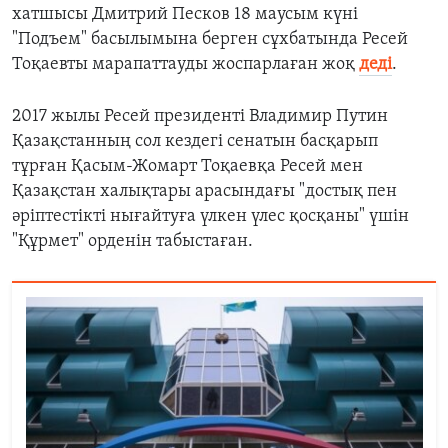
хатшысы Дмитрий Песков
18
маусым күні
"Подъем" басылымына берген сұхбатында Ресей
Тоқаевты марапаттауды жоспарлаған жоқ
деді
.
2017
жылы Ресей президенті Владимир Путин
Қазақстанның сол кездегі сенатын басқарып
тұрған Қасым
-Жомарт Тоқаевқа Ресей мен
Қазақстан халықтары арасындағы "достық пен
әріптестікті нығайтуға үлкен үлес қосқаны" үшін
"Құрмет" орденін табыстаған.