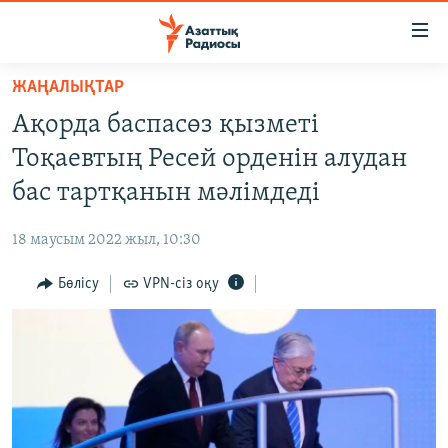
Accessibility
links
Skip
ЖАҢАЛЫҚТАР
to
ЖАҢАЛЫҚТАР
Ақорда баспасөз қызметі
main
САЯСАТ
content
Тоқаевтың Ресей орденін алудан
AZATTYQTV
Skip
бас тартқанын мәлімдеді
to
ҚАҢТАР ОҚИҒАСЫ
main
18 маусым 2022 жыл, 10:30
АДАМ ҚҰҚЫҚТАРЫ
Navigation
Skip
Бөлісу
VPN-сіз оқу
ӘЛЕУМЕТ
to
ӘЛЕМ
Search
АРНАЙЫ ЖОБАЛАР
Русский