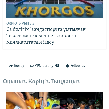
ОҚИ ОТЫРЫҢЫЗ
Өз билігін "заңдастыруға ұмтылған"
Тоқаев және кеденнен жоғалған
миллиардтарды іздеу
Бөлісу
VPN-сіз оқу
Follow us
Оқыңыз. Көріңіз. Тыңдаңыз