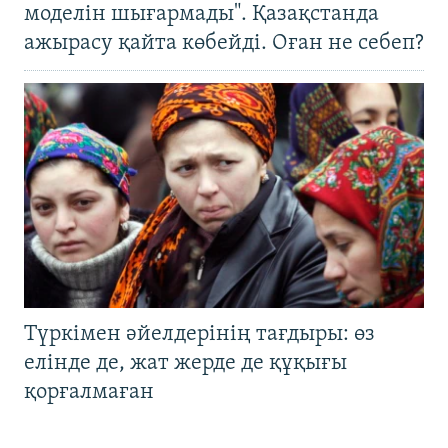
моделін шығармады". Қазақстанда
ажырасу қайта көбейді. Оған не себеп?
Түркімен әйелдерінің тағдыры: өз
елінде де, жат жерде де құқығы
қорғалмаған