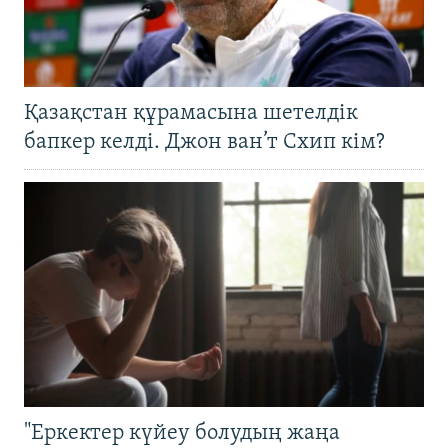
Қазақстан құрамасына шетелдік
бапкер келді. Джон ван’т Схип кім?
"Еркектер күйеу болудың жаңа