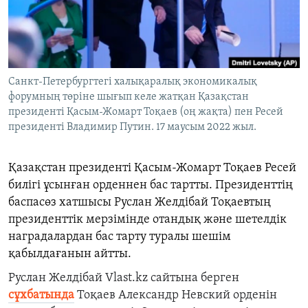
ЖАЗЫЛЫҢЫЗ
Басқа тілдерде
Санкт-Петербургтегі халықаралық экономикалық
форумның төріне шығып келе жатқан Қазақстан
президенті Қасым-Жомарт Тоқаев (оң жақта) пен Ресей
президенті Владимир Путин. 17 маусым 2022 жыл.
Қазақстан президенті Қасым
-
Жомарт Тоқаев Ресей
билігі ұсынған орденнен бас тартты. Президенттің
баспасөз хатшысы Руслан Желдібай Тоқаевтың
президенттік мерзімінде отандық және шетелдік
наградалардан бас тарту туралы шешім
қабылдағанын айтты.
Руслан Желдібай
Vlast.kz
сайтына берген
сұхбатында
Тоқаев Александр Невский орденін