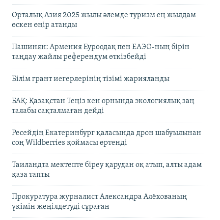
Орталық Азия 2025 жылы әлемде туризм ең жылдам
өскен өңір атанды
Пашинян: Армения Еуроодақ пен ЕАЭО-ның бірін
таңдау жайлы референдум өткізбейді
Білім грант иегерлерінің тізімі жарияланды
БАҚ: Қазақстан Теңіз кен орнында экологиялық заң
талабы сақталмаған дейді
Ресейдің Екатеринбург қаласында дрон шабуылынан
соң Wildberries қоймасы өртенді
Таиландта мектепте біреу қарудан оқ атып, алты адам
қаза тапты
Прокуратура журналист Александра Алёхованың
үкімін жеңілдетуді сұраған