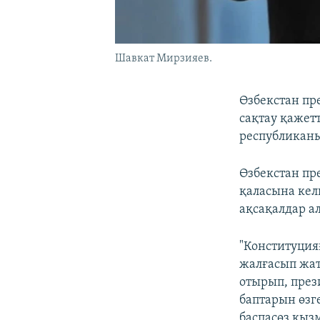
Шавкат Мирзияев.
Өзбекстан пр
сақтау қажетт
республикан
Өзбекстан пре
қаласына кел
ақсақалдар а
"Конституция
жалғасып жат
отырып, прези
баптарын өзге
баспасөз қыз