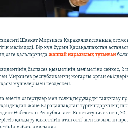
езиденті Шавкат Мирзияев Қарақалпақстанның егемен
ігін мәлімдеді. Бір күн бұрын Қарақалпақстан астанас
ың өзге қалаларында
жаппай наразылық тұтанған
бола
зидентінің баспасөз қызметінің мәліметіне сәйкес, 2 
ген Мирзияев республиканың жоғарғы орган өкілдері
лқасы мүшелерімен кездескен.
ға енетін өзгертулер мен толықтыруларды талқылау пр
қандықтан және Қарақалпақстан тұрғындарының пікі
дент Өзбекстан Республикасы Конституциясының 70, 71,
ріссіз қалдыру қажеттігін атап өтті" деп жазылған пре
метінің хабарламасында.