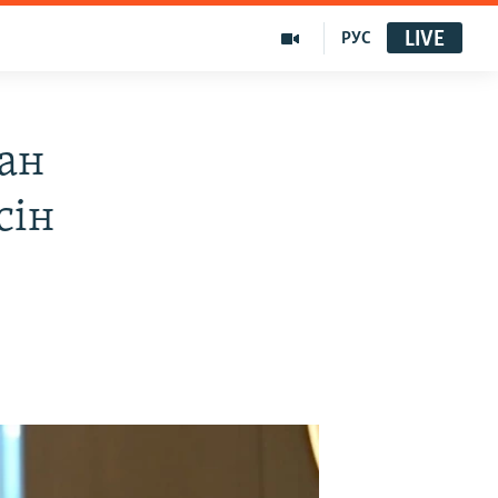
LIVE
РУС
ан
сін