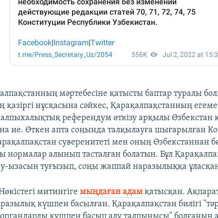
алпақстанның мәртебесіне қатысты баптар туралы бол
ың қазіргі нұсқасына сәйкес, Қарақалпақстанның егеме
жалпыхалықтық референдум өткізу арқылы Өзбекстан
а ие. Өткен апта соңында талқылауға шығарылған К
рақалпақстан суверенитеті мен оның Өзбекстаннан б
ы нормалар алынып тасталған болатын. Бұл Қарақалпа
-ызасын туғызып, соңы жаппай наразылыққа ұласқан 
 Нөкістегі митингіге
мыңдаған адам
қатысқан. Ақпара
разылық күшпен басылған. Қарақалпақстан билігі "тәрт
 органдарды күшпен басып алу талпынысы" болғанын 