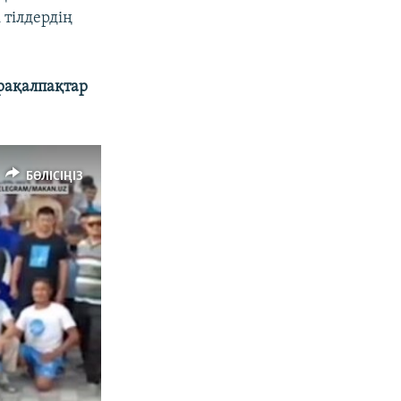
 тілдердің
рақалпақтар
БӨЛІСІҢІЗ