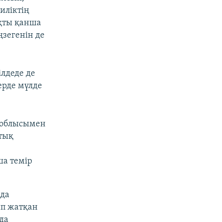
иліктің
ақты қанша
зегенін де
лдеде де
ерде мүлде
 облысымен
ттық
ша темір
рда
ып жатқан
да