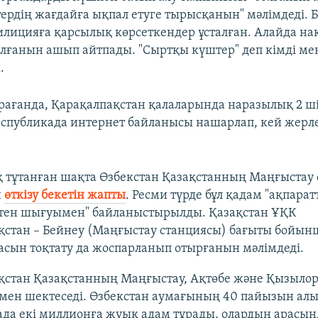
ердің жағдайға ықпал етуге тырысқанын" мәлімдеді. Б
лицияға қарсылық көрсеткендер ұсталған. Алайда н
лғанын ашып айтпады. "Сыртқы күштер" деп кімді мең
.
рағанда, Қарақалпақстан қалаларында наразылық 2 ші
еспубликада интернет байланысы нашарлап, кей жерл
 тұтанған шақта Өзбекстан Қазақстанның Маңғыстау
н
өткізу бекетін жапты
. Ресми түрде бұл қадам "ақпара
стен шығуымен" байланыстырылды. Қазақстан ҰҚК
қстан – Бейнеу (Маңғыстау станциясы) бағыты бойын
асын тоқтату да жоспарланып отырғанын мәлімдеді.
қстан Қазақстанның Маңғыстау, Ақтөбе және Қызыло
мен шектеседі. Өзбекстан аумағының 40 пайызын ал
ада екі миллионға жуық адам тұрады, олардың арасын