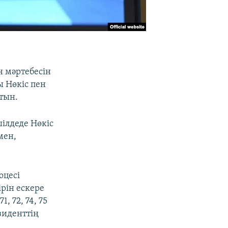
 мәртебесін
ы Нөкіс пен
тын.
шілдеде Нөкіс
мен,
оцесі
рін ескере
 72, 74, 75
зиденттің