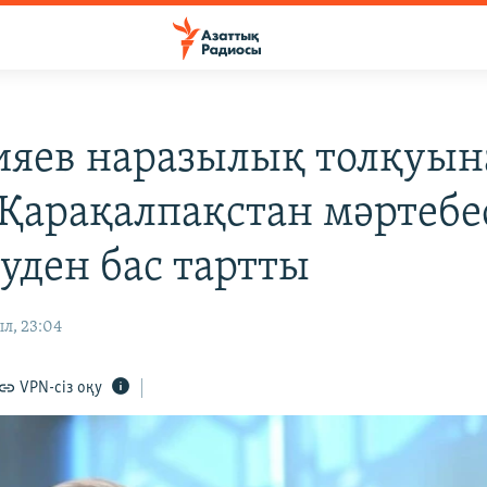
яев наразылық толқуын
 Қарақалпақстан мәртебе
туден бас тартты
л, 23:04
VPN-сіз оқу