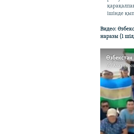
қарақалпақ
ішінде қып
Видео: Өзбек
наразы (1 шіл
(c)
Азат Еуро