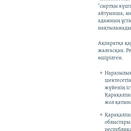
"сыртқы күшт
айтуынша, ми
адамның ұста
нақтыламады
Ақпаратқа қа
жалғасқан. Р
өшірілген.
Наразылық
шектесеті
жүйенің і
Қарақалпа
жол қатын
Қарақалпа
облыстары
республик