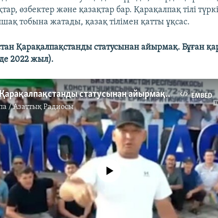
тар, өзбектер және қазақтар бар. Қарақалпақ тілі түркі
шақ тобына жатады, қазақ тілімен қатты ұқсас.
стан Қарақалпақстанды статусынан айырмақ. Бұған қа
де 2022 жыл).
Өзбекстан Қарақалпақстанды статусынан айырмақ. Бұған қарақалпақтар наразы
EMBED
па / Азаттық Радиосы
No media source currently available