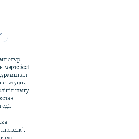
ып отыр.
н мәртебесі
 құрамынан
онституция
өлініп шығу
қстан
еді.
тқа
іпсіздік",
айтып,