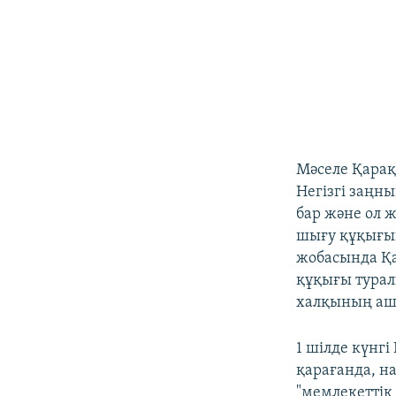
Мәселе Қарақ
Негізгі заңн
бар және ол 
шығу құқығын
жобасында Қа
құқығы турал
халқының ашу
1 шілде күнгі
қарағанда, на
"мемлекеттік