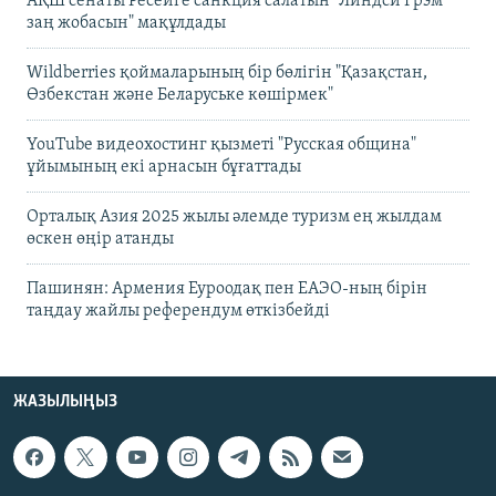
АҚШ сенаты Ресейге санкция салатын "Линдси Грэм
заң жобасын" мақұлдады
Wildberries қоймаларының бір бөлігін "Қазақстан,
Өзбекстан және Беларуське көшірмек"
YouTube видеохостинг қызметі "Русская община"
ұйымының екі арнасын бұғаттады
Орталық Азия 2025 жылы әлемде туризм ең жылдам
өскен өңір атанды
Пашинян: Армения Еуроодақ пен ЕАЭО-ның бірін
таңдау жайлы референдум өткізбейді
ЖАЗЫЛЫҢЫЗ