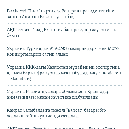
Биліктегі "Тиса" партиясы Венгрия президенттігіне
заңгер Андраш Баканы ұсынбақ
АҚШ сенаты Тодд Бланшты бас прокурор лауазымына
бекітті
Украина Түркиядан ATACMS зымырандары мен M270
қондырғыларын сатып алмақ
Украина КҚК-дағы Қазақстан мұнайының экспортына
қатысы бар инфрақұрылымға шабуылдамауға келіскен
– Bloomberg
Украина Ресейдің Самара облысы мен Краснодар
аймағындағы мұнай зауытына шабуылдады
Қайрат Сатыбалдыға тиесілі "Байсат" базары бір
жылдан кейін аукционда сатылды