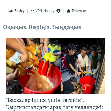
Бөлісу
VPN-сіз оқу
Follow us
Оқыңыз. Көріңіз. Тыңдаңыз
"Басқалар ішпес үшін төгейік".
Қырғызстандағы арақ төгу челленджі: