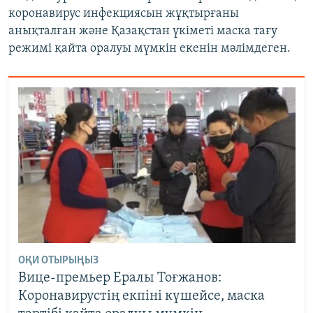
коронавирус инфекциясын жұқтырғаны
анықталған және Қазақстан үкіметі маска тағу
режимі қайта оралуы мүмкін екенін мәлімдеген.
ОҚИ ОТЫРЫҢЫЗ
Вице-премьер Ералы Тоғжанов:
Коронавирустің екпіні күшейсе, маска