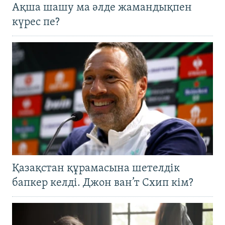
Ақша шашу ма әлде жамандықпен
күрес пе?
Қазақстан құрамасына шетелдік
бапкер келді. Джон ван’т Схип кім?