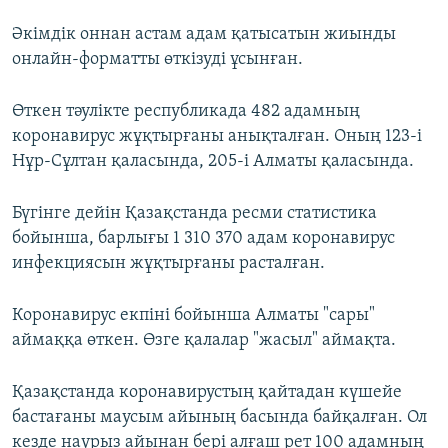
Әкімдік оннан астам адам қатысатын жиынды
онлайн-форматты өткізуді ұсынған.
Өткен тәулікте республикада 482 адамның
коронавирус жұқтырғаны анықталған. Оның 123-і
Нұр-Сұлтан қаласында, 205-і Алматы қаласында.
Бүгінге дейін Қазақстанда ресми статистика
бойынша, барлығы 1 310 370 адам коронавирус
инфекциясын жұқтырғаны расталған.
Коронавирус екпіні бойынша Алматы "сары"
аймаққа өткен. Өзге қалалар "жасыл" аймақта.
Қазақстанда коронавирустың қайтадан күшейе
бастағаны маусым айының басында байқалған. Ол
кезде наурыз айынан бері алғаш рет 100 адамның