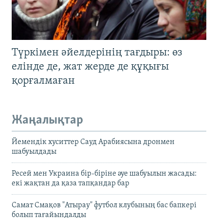
Түркімен әйелдерінің тағдыры: өз
елінде де, жат жерде де құқығы
қорғалмаған
Жаңалықтар
Йемендік хуситтер Сауд Арабиясына дронмен
шабуылдады
Ресей мен Украина бір-біріне әуе шабуылын жасады:
екі жақтан да қаза тапқандар бар
Самат Смақов "Атырау" футбол клубының бас бапкері
болып тағайындалды