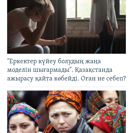
"Еркектер күйеу болудың жаңа
моделін шығармады". Қазақстанда
ажырасу қайта көбейді. Оған не себеп?