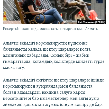
ЖАЗЫЛЫҢЫЗ
Басқа тілдерде
Ескерткіш жанында маска тағып отырған қыз. Алматы
Алматы әкімдігі коронавирустің күшеюіне
байланысты қалада шектеу шаралары қолға
алынғанын хабарлады. Соның бірі – жабық
ғимараттарда, қоғамдық көліктерде міндетті түрде
маска тағу.
Алматы әкімдігі енгізген шектеу шаралары ішінде
коронавируспен ауырғандармен байланыста
болған адамдарды, вакцина салуға қарсы
көрсеткіштері бар қызметкерлер мен аяғы ауыр
әйелдерді қашықтан жұмыс істеуге көшіру де бар.