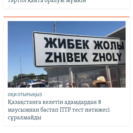
тәртібі қайта оралуы мүмкін
ОҚИ ОТЫРЫҢЫЗ
Қазақстанға келетін адамдардан 8
маусымнан бастап ПТР тест нәтижесі
сұралмайды