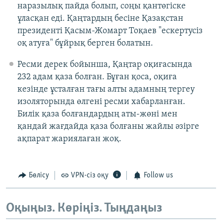
наразылық пайда болып, соңы қантөгіске
ұласқан еді. Қаңтардың бесіне Қазақстан
президенті Қасым-Жомарт Тоқаев "ескертусіз
оқ атуға" бұйрық берген болатын.
Ресми дерек бойынша, Қаңтар оқиғасында
232 адам қаза болған. Бұған қоса, оқиға
кезінде ұсталған тағы алты адамның тергеу
изоляторында өлгені ресми хабарланған.
Билік қаза болғандардың аты-жөні мен
қандай жағдайда қаза болғаны жайлы әзірге
ақпарат жариялаған жоқ.
Бөлісу
VPN-сіз оқу
Follow us
Оқыңыз. Көріңіз. Тыңдаңыз