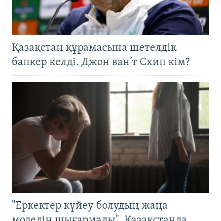
Қазақстан құрамасына шетелдік
бапкер келді. Джон ван’т Схип кім?
"Еркектер күйеу болудың жаңа
моделін шығармады". Қазақстанда