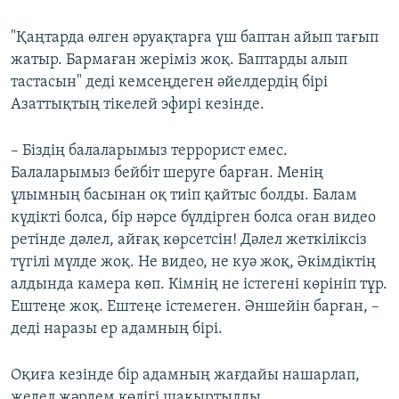
"Қаңтарда өлген әруақтарға үш баптан айып тағып
жатыр. Бармаған жеріміз жоқ. Баптарды алып
тастасын" деді кемсеңдеген әйелдердің бірі
Азаттықтың тікелей эфирі кезінде.
– Біздің балаларымыз террорист емес.
Балаларымыз бейбіт шеруге барған. Менің
ұлымның басынан оқ тиіп қайтыс болды. Балам
күдікті болса, бір нәрсе бүлдірген болса оған видео
ретінде дәлел, айғақ көрсетсін! Дәлел жеткіліксіз
түгілі мүлде жоқ. Не видео, не куә жоқ, Әкімдіктің
алдында камера көп. Кімнің не істегені көрініп тұр.
Ештеңе жоқ. Ештеңе істемеген. Әншейін барған, –
деді наразы ер адамның бірі.
Оқиға кезінде бір адамның жағдайы нашарлап,
жедел жәрдем көлігі шақыртылды.