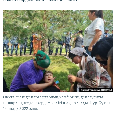
Оқиға кезінде наразылардың кейбірінің денсаулығы
нашарлап, жедел жәрдем көлігі шақыртылды. Нұр-Сұлтан,
13 шілде 2022 жыл.