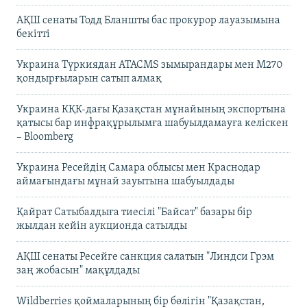
АҚШ сенаты Тодд Бланшты бас прокурор лауазымына
бекітті
Украина Түркиядан ATACMS зымырандары мен M270
қондырғыларын сатып алмақ
Украина КҚК-дағы Қазақстан мұнайының экспортына
қатысы бар инфрақұрылымға шабуылдамауға келіскен
– Bloomberg
Украина Ресейдің Самара облысы мен Краснодар
аймағындағы мұнай зауытына шабуылдады
Қайрат Сатыбалдыға тиесілі "Байсат" базары бір
жылдан кейін аукционда сатылды
АҚШ сенаты Ресейге санкция салатын "Линдси Грэм
заң жобасын" мақұлдады
Wildberries қоймаларының бір бөлігін "Қазақстан,