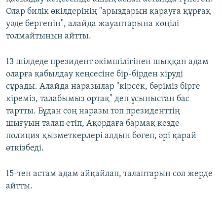
Олар билік өкілдерінің "арыздарын қарауға құрғақ
уәде бергенін", алайда жауаптарына көңілі
толмайтынын айтты.
13 шілдеде президент әкімшілігінен шыққан адам
оларға қабылдау кеңсесіне бір-бірден кіруді
сұрады. Алайда наразылар "кірсек, бәріміз бірге
кіреміз, талабымыз ортақ" деп ұсыныстан бас
тартты. Бұдан соң наразы топ президенттің
шығуын талап етіп, Ақордаға бармақ кезде
полиция қызметкерлері алдын бөгеп, әрі қарай
өткізбеді.
15-тен астам адам айқайлап, талаптарын сол жерде
айтты.