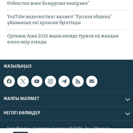
Өзбекстан және Беларуське көшірмек"
YouTube видеохостинг қызметі "Русская община"
ұйымының екі арнасын бұғаттады
Орталық Азия 2025 жылы әлемде туризм ең жылдам
өскен өңір атанды
ЖАЗЫЛЫҢЫЗ
ЖАЛПЫ МӘЛІМЕТ
НЕГІЗГІ БӨЛІМДЕР
Азат Еуропа / Азаттық радиосы © 2026, Inc. | Барлық