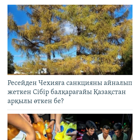
Ресейден Чехияға санкцияны айналып
жеткен Сібір балқарағайы Қазақстан
арқылы өткен бе?