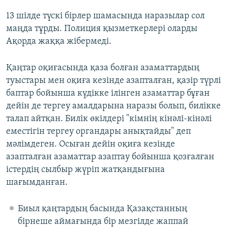
13 шілде түскі бірлер шамасында наразылар сол
маңда тұрды. Полиция қызметкерлері оларды
Ақорда жаққа жібермеді.
Қаңтар оқиғасында қаза болған азаматтардың
туыстары мен оқиға кезінде азапталған, қазір түрлі
баптар бойынша күдікке ілінген азаматтар бұған
дейін де тергеу амалдарына наразы болып, билікке
талап айтқан. Билік өкілдері "кімнің кінәлі-кінәлі
еместігін тергеу органдары анықтайды" деп
мәлімдеген. Осыған дейін оқиға кезінде
азапталған азаматтар азаптау бойынша қозғалған
істердің сылбыр жүріп жатқандығына
шағымданған.
Биыл қаңтардың басында Қазақстанның
бірнеше аймағында бір мезгілде жаппай