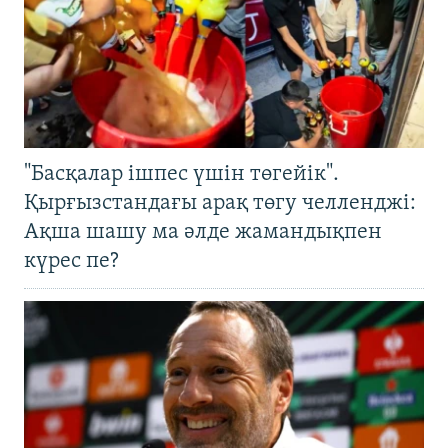
"Басқалар ішпес үшін төгейік".
Қырғызстандағы арақ төгу челленджі:
Ақша шашу ма әлде жамандықпен
күрес пе?