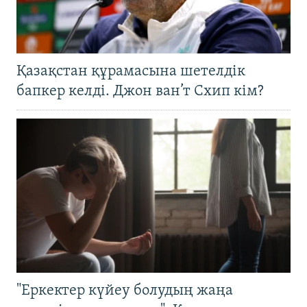
Қазақстан құрамасына шетелдік
бапкер келді. Джон ван’т Схип кім?
"Еркектер күйеу болудың жаңа