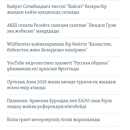
Қайрат Сатыбалдыға тиесілі "Байсат" базары бір
жылдан кейін аукционда сатылды
АҚШ сенаты Ресейге санкция салатын "Линдси Грэм
заң жобасын" мақұлдады
Wildberries қоймаларының бір бөлігін "Қазақстан,
Өзбекстан және Беларуське көшірмек"
YouTube видеохостинг қызметі "Русская община"
ұйымының екі арнасын бұғаттады
Орталық Азия 2025 жылы әлемде туризм ең жылдам
өскен өңір атанды
Пашинян: Армения Еуроодақ пен ЕАЭО-ның бірін
таңдау жайлы референдум өткізбейді
Білім грант иегерлерінің тізімі жарияланды