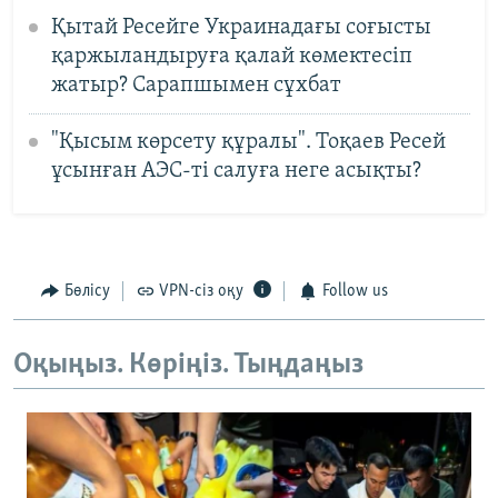
Қытай Ресейге Украинадағы соғысты
қаржыландыруға қалай көмектесіп
жатыр? Сарапшымен сұхбат
"Қысым көрсету құралы". Тоқаев Ресей
ұсынған АЭС-ті салуға неге асықты?
Бөлісу
VPN-сіз оқу
Follow us
Оқыңыз. Көріңіз. Тыңдаңыз