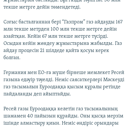
жұмыстарын бастайды. Бұл газды тәулігіне 30 млн
текше метрге дейін төмендетеді.
Соғыс басталғаннан бері “Газпром” газ айдауды 167
млн текше метрден 100 млн текше метрге дейін
азайтқан. Кейін 67 млн текше метрге түсірді.
Осыдан кейін жөндеу жұмыстарына жабылды. Газ
айдау процесін 21 шілдеде қайта қосуы керек
болған.
Германия мен ЕО-ға мүше бірнеше мемлекет Ресей
газына едәуір тәуелді. Неміс саясаткерлері Мәскеуді
газ тасымалын Еуроодаққа қысым құралы ретінде
пайдаланды деп айыптайды.
Ресей газы Еуроодаққа келетін газ тасымалының
шамамен 40 пайызын құрайды. Оны қысқа мерзім
ішінде алмастыру қиын. Неміс өндіріс орындары