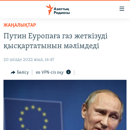
Accessibility
links
Skip
ЖАҢАЛЫҚТАР
to
ЖАҢАЛЫҚТАР
Путин Еуропаға газ жеткізуді
main
САЯСАТ
content
қысқартатынын мәлімдеді
AZATTYQTV
Skip
to
20 шілде 2022 жыл, 16:47
ҚАҢТАР ОҚИҒАСЫ
main
АДАМ ҚҰҚЫҚТАРЫ
Бөлісу
VPN-сіз оқу
Navigation
Skip
ӘЛЕУМЕТ
to
ӘЛЕМ
Search
АРНАЙЫ ЖОБАЛАР
Русский