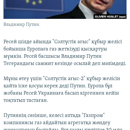
ЖАЗЫЛЫҢЫЗ
Владимир Путин.
Басқа тілдерде
Ресей шілде айында "Солтүстік ағыс" құбыр желісі
бойынша Еуропаға газ жеткізуді қысқартуы
мүмкін. Ресей басшысы Владимир Путин
Тегерандағы саммит кезінде осылай деп мәлімдеді.
Мұны өтеу үшін "Солтүстік ағыс-2" құбыр желісін
қайта іске қосуы керек деді Путин. Еуропа бұл
жобаны Ресей Украинаға басып кіргеннен кейін
тоқтатып тастаған.
Путиннің сөзінше, келесі аптада "Газпром"
компаниясы газ айдайтын агрегатқа жөндеу