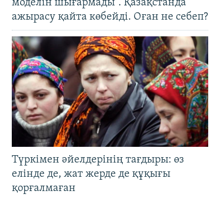
моделін шығармады". Қазақстанда
ажырасу қайта көбейді. Оған не себеп?
Түркімен әйелдерінің тағдыры: өз
елінде де, жат жерде де құқығы
қорғалмаған