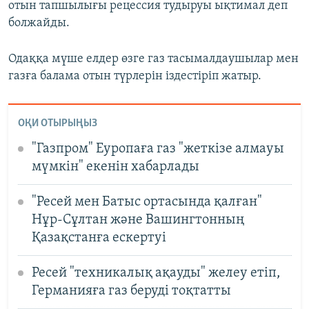
отын тапшылығы рецессия тудыруы ықтимал деп
болжайды.
Одаққа мүше елдер өзге газ тасымалдаушылар мен
газға балама отын түрлерін іздестіріп жатыр.
ОҚИ ОТЫРЫҢЫЗ
"Газпром" Еуропаға газ "жеткізе алмауы
мүмкін" екенін хабарлады
"Ресей мен Батыс ортасында қалған"
Нұр-Сұлтан және Вашингтонның
Қазақстанға ескертуі
Ресей "техникалық ақауды" желеу етіп,
Германияға газ беруді тоқтатты