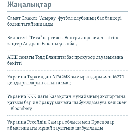
Жаңалықтар
Самат Смақов "Атырау" футбол клубының бас бапкері
болып тағайындалды
Биліктегі "Тиса" партиясы Венгрия президенттігіне
заңгер Андраш Баканы ұсынбақ
АҚШ сенаты Тодд Бланшты бас прокурор лауазымына
бекітті
Украина Түркиядан ATACMS зымырандары мен M270
қондырғыларын сатып алмақ
Украина КҚК-дағы Қазақстан мұнайының экспортына
қатысы бар инфрақұрылымға шабуылдамауға келіскен
– Bloomberg
Украина Ресейдің Самара облысы мен Краснодар
аймағындағы мұнай зауытына шабуылдады