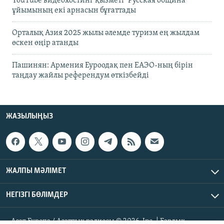
YouTube видеохостинг қызметі "Русская община"
ұйымының екі арнасын бұғаттады
Орталық Азия 2025 жылы әлемде туризм ең жылдам
өскен өңір атанды
Пашинян: Армения Еуроодақ пен ЕАЭО-ның бірін
таңдау жайлы референдум өткізбейді
ЖАЗЫЛЫҢЫЗ
ЖАЛПЫ МӘЛІМЕТ
НЕГІЗГІ БӨЛІМДЕР
Азат Еуропа / Азаттық радиосы © 2026, Inc. | Барлық