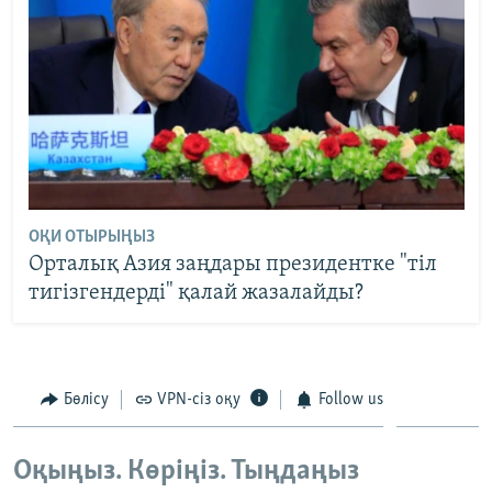
ОҚИ ОТЫРЫҢЫЗ
Орталық Азия заңдары президентке "тіл
тигізгендерді" қалай жазалайды?
Бөлісу
VPN-сіз оқу
Follow us
Оқыңыз. Көріңіз. Тыңдаңыз