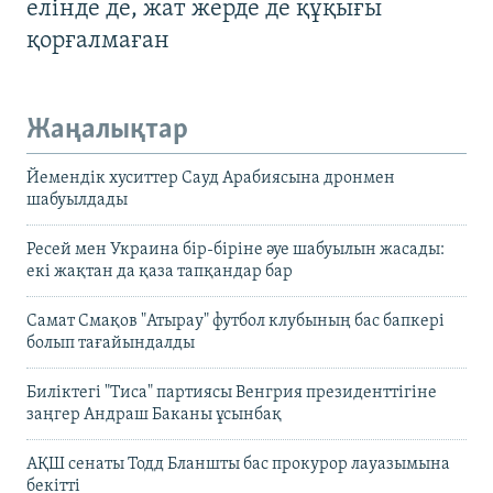
елінде де, жат жерде де құқығы
қорғалмаған
Жаңалықтар
Йемендік хуситтер Сауд Арабиясына дронмен
шабуылдады
Ресей мен Украина бір-біріне әуе шабуылын жасады:
екі жақтан да қаза тапқандар бар
Самат Смақов "Атырау" футбол клубының бас бапкері
болып тағайындалды
Биліктегі "Тиса" партиясы Венгрия президенттігіне
заңгер Андраш Баканы ұсынбақ
АҚШ сенаты Тодд Бланшты бас прокурор лауазымына
бекітті