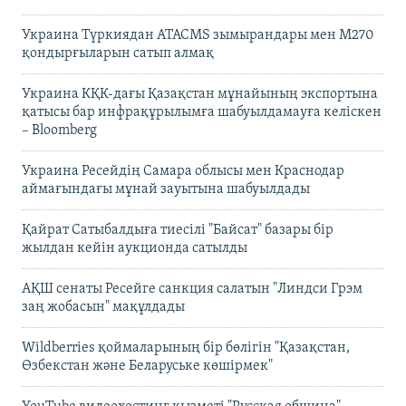
Украина Түркиядан ATACMS зымырандары мен M270
қондырғыларын сатып алмақ
Украина КҚК-дағы Қазақстан мұнайының экспортына
қатысы бар инфрақұрылымға шабуылдамауға келіскен
– Bloomberg
Украина Ресейдің Самара облысы мен Краснодар
аймағындағы мұнай зауытына шабуылдады
Қайрат Сатыбалдыға тиесілі "Байсат" базары бір
жылдан кейін аукционда сатылды
АҚШ сенаты Ресейге санкция салатын "Линдси Грэм
заң жобасын" мақұлдады
Wildberries қоймаларының бір бөлігін "Қазақстан,
Өзбекстан және Беларуське көшірмек"