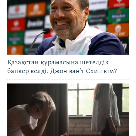
Қазақстан құрамасына шетелдік
бапкер келді. Джон ван’т Схип кім?