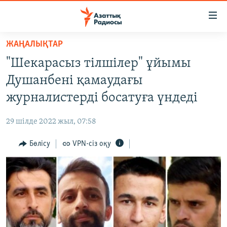
Accessibility
links
Skip
ЖАҢАЛЫҚТАР
to
ЖАҢАЛЫҚТАР
"Шекарасыз тілшілер" ұйымы
main
САЯСАТ
content
Душанбені қамаудағы
AZATTYQTV
Skip
журналистерді босатуға үндеді
to
ҚАҢТАР ОҚИҒАСЫ
main
29 шілде 2022 жыл, 07:58
АДАМ ҚҰҚЫҚТАРЫ
Navigation
Skip
Бөлісу
VPN-сіз оқу
ӘЛЕУМЕТ
to
ӘЛЕМ
Search
АРНАЙЫ ЖОБАЛАР
Русский