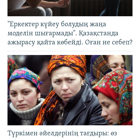
"Еркектер күйеу болудың жаңа
моделін шығармады". Қазақстанда
ажырасу қайта көбейді. Оған не себеп?
Түркімен әйелдерінің тағдыры: өз