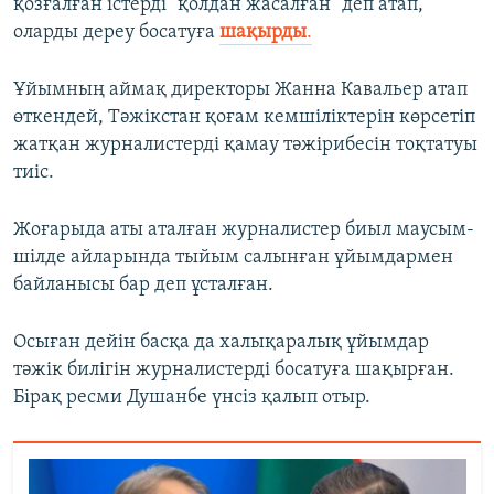
қозғалған істерді "қолдан жасалған" деп атап,
оларды дереу босатуға
шақырды
.
Ұйымның аймақ директоры Жанна Кавальер атап
өткендей, Тәжікстан қоғам кемшіліктерін көрсетіп
жатқан журналистерді қамау тәжірибесін тоқтатуы
тиіс.
Жоғарыда аты аталған журналистер биыл маусым-
шілде айларында тыйым салынған ұйымдармен
байланысы бар деп ұсталған.
Осыған дейін басқа да халықаралық ұйымдар
тәжік билігін журналистерді босатуға шақырған.
Бірақ ресми Душанбе үнсіз қалып отыр.