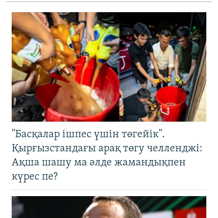
"Басқалар ішпес үшін төгейік".
Қырғызстандағы арақ төгу челленджі:
Ақша шашу ма әлде жамандықпен
күрес пе?