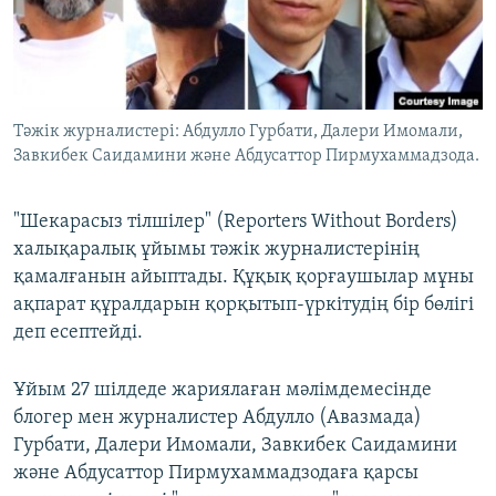
ЖАЗЫЛЫҢЫЗ
Басқа тілдерде
Тәжік журналистері: Абдулло Гурбати, Далери Имомали,
Завкибек Саидамини және Абдусаттор Пирмухаммадзода.
"Шекарасыз тілшілер" (Reporters Without Borders)
халықаралық ұйымы тәжік журналистерінің
қамалғанын айыптады. Құқық қорғаушылар мұны
ақпарат құралдарын қорқытып-үркітудің бір бөлігі
деп есептейді.
Ұйым 27 шілдеде жариялаған мәлімдемесінде
блогер мен журналистер Абдулло (Авазмада)
Гурбати, Далери Имомали, Завкибек Саидамини
және Абдусаттор Пирмухаммадзодаға қарсы