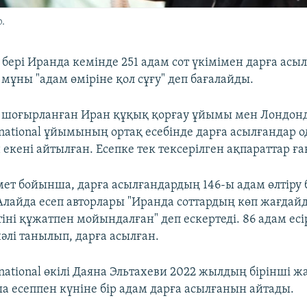
.
бері Иранда кемінде 251 адам сот үкімімен дарға асы
мұны "адам өміріне қол сұғу" деп бағалайды.
 шоғырланған Иран құқық қорғау ұйымы мен Лондонд
rnational ұйымының ортақ есебінде дарға асылғандар о
екені айтылған. Есепке тек тексерілген ақпараттар ған
імет бойынша, дарға асылғандардың 146-ы адам өлтіру
лайда есеп авторлары "Иранда соттардың көп жағдайда 
іні құжатпен мойындалған" деп ескертеді. 86 адам есі
әлі танылып, дарға асылған.
rnational өкілі Даяна Эльтахеви 2022 жылдың бірінші 
а есеппен күніне бір адам дарға асылғанын айтады.