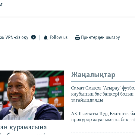
ы
VPN-сіз оқу
Follow us
Принтерден шығару
Жаңалықтар
Самат Смақов "Атырау" футбо
клубының бас бапкері болып
тағайындалды
АҚШ сенаты Тодд Бланшты ба
прокурор лауазымына бекітт
тан құрамасына