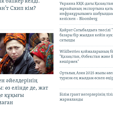
к бапкер келді.
Украина КҚК-дағы Қазақста
н’т Схип кім?
мұнайының экспортына қаты
инфрақұрылымға шабуылдам
келіскен – Bloomberg
Қайрат Сатыбалдыға тиесілі "
базары бір жылдан кейін ау
сатылды
Wildberries қоймаларының бі
"Қазақстан, Өзбекстан және 
көшірмек"
Орталық Азия 2025 жылы әл
туризм ең жылдам өскен өңі
ен әйелдерінің
: өз елінде де, жат
де құқығы
Білім грант иегерлерінің тізі
жарияланды
маған