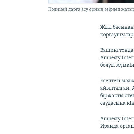
Полицей дарға асу орнын әзірлеп жатыр
Жыл басынан 
қорғаушылар 
Вашингтонда
Amnesty Inte
болуы мүмкін 
Есептегі мәл
айыпталған. А
біржақты өтет
саудасына кін
Amnesty Inte
Иранда орташ