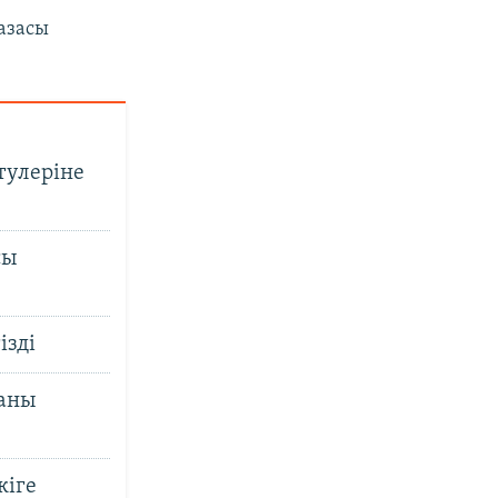
азасы
тулеріне
сы
ізді
ғаны
кіге