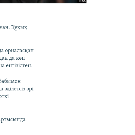
лған. Құқық
а орналасқан
дан да көп
а енгізілген.
 бабымен
әділетсіз әрі
рткі
жартысында