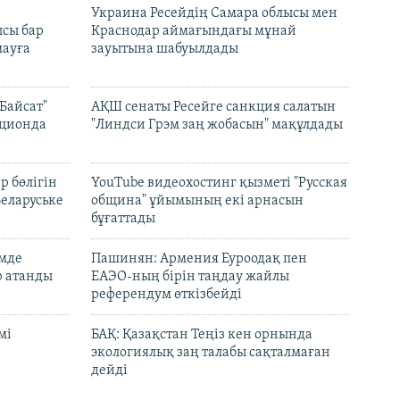
н
Украина Ресейдің Самара облысы мен
сы бар
Краснодар аймағындағы мұнай
ауға
зауытына шабуылдады
Байсат"
АҚШ сенаты Ресейге санкция салатын
кционда
"Линдси Грэм заң жобасын" мақұлдады
р бөлігін
YouTube видеохостинг қызметі "Русская
Беларуське
община" ұйымының екі арнасын
бұғаттады
емде
Пашинян: Армения Еуроодақ пен
р атанды
ЕАЭО-ның бірін таңдау жайлы
референдум өткізбейді
мі
БАҚ: Қазақстан Теңіз кен орнында
экологиялық заң талабы сақталмаған
дейді