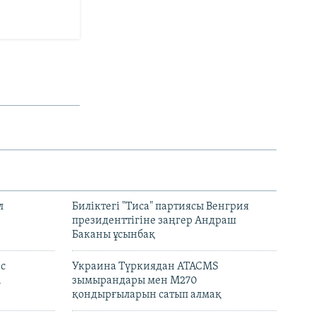
л
Биліктегі "Тиса" партиясы Венгрия
президенттігіне заңгер Андраш
Баканы ұсынбақ
с
Украина Түркиядан ATACMS
і
зымырандары мен M270
қондырғыларын сатып алмақ