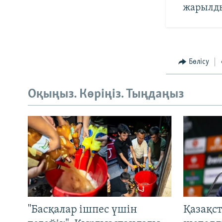
жарылд
Бөлісу
Оқыңыз. Көріңіз. Тыңдаңыз
"Басқалар ішпес үшін
Қазақс