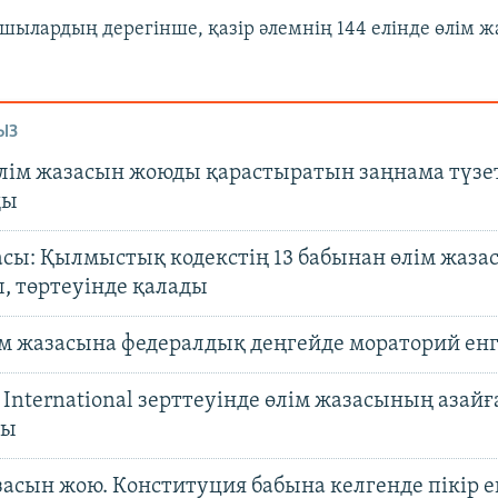
шылардың дерегінше, қазір әлемнің 144 елінде өлім ж
ЫЗ
өлім жазасын жоюды қарастыратын заңнама түзе
ды
асы: Қылмыстық кодекстің 13 бабынан өлім жаза
, төртеуінде қалады
м жазасына федералдық деңгейде мораторий енг
International зерттеуінде өлім жазасының азай
ды
асын жою. Конституция бабына келгенде пікір е