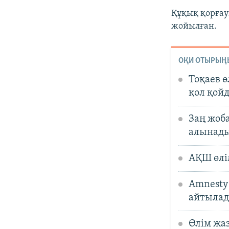
Құқық қорғау
жойылған.
ОҚИ ОТЫРЫҢ
Тоқаев 
қол қой
Заң жоб
алынады
АҚШ өлі
Amnesty 
айтыла
Өлім жаз