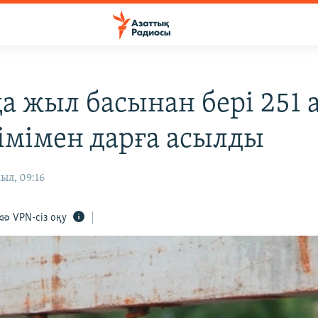
а жыл басынан бері 251 
кімімен дарға асылды
ыл, 09:16
VPN-сіз оқу