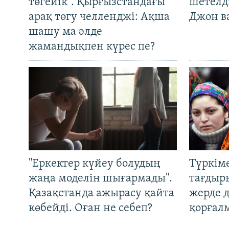
төгейік". Қырғызстандағы
шетелді
арақ төгу челленджі: Ақша
Джон ва
шашу ма әлде
жамандықпен күрес пе?
"Еркектер күйеу болудың
Түркім
жаңа моделін шығармады".
тағдыры
Қазақстанда ажырасу қайта
жерде 
көбейді. Оған не себеп?
қорғал