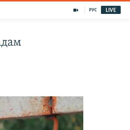
LIVE
РУС
адам