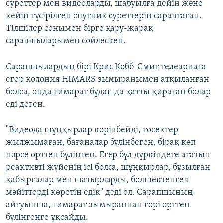
суреттер мен видеоларды, шабуылға дейін және
кейін түсірілген спутник суреттерін сараптаған.
Тілшілер сонымен бірге қару-жарақ
сарапшыларымен сөйлескен.
Сарапшылардың бірі Крис Кобб-Смит телеарнаға
егер колония HIMARS зымыранымен атқыланған
болса, онда ғимарат бұдан да қатты қираған болар
еді деген.
"Видеода шұңқырлар көрінбейді, төсектер
жылжымаған, бағаналар бүлінбеген, бірақ көп
нәрсе өрттен бүлінген. Егер бұл дүркіндете ататын
реактивті жүйенің ісі болса, шұңқырлар, бұзылған
қабырғалар мен шатырларды, бөлшектенген
мәйіттерді көретін едік" деді ол. Сарапшының
айтуынша, ғимарат зымыраннан гөрі өрттен
бүлінгенге ұқсайды.