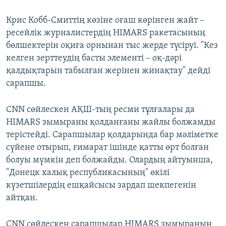
Крис Кобб-Смиттің көзіне оғаш көрінген жайт –
ресейлік журналистердің HIMARS ракетасының
бөлшектерін оқиға орнынан тыс жерде түсіруі. "Кез
келген зерттеудің басты элементі – оқ-дәрі
қалдықтарын табылған жерінен жинақтау" дейді
сарапшы.
CNN сөйлескен АҚШ-тың ресми тұлғалары да
HIMARS зымыраны қолданғаны жайлы болжамды
терістейді. Сарапшылар қолдарында бар мәліметке
сүйене отырып, ғимарат ішінде қатты өрт болған
болуы мүмкін деп болжайды. Олардың айтуынша,
"Донецк халық республикасының" өкілі
күзетшілердің ешқайсысы зардап шекпегенін
айтқан.
CNN сөйлескен сарапшылар HIMARS зымыранын