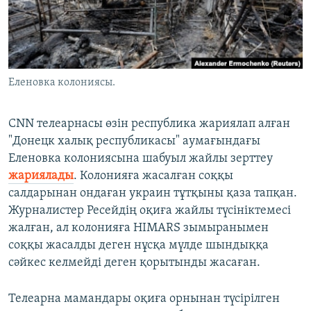
ЖАЗЫЛЫҢЫЗ
Басқа тілдерде
Еленовка колониясы.
CNN телеарнасы өзін республика жариялап алған
"Донецк халық республикасы" аумағындағы
Еленовка колониясына шабуыл жайлы зерттеу
жариялады
. Колонияға жасалған соққы
салдарынан ондаған украин тұтқыны қаза тапқан.
Журналистер Ресейдің оқиға жайлы түсініктемесі
жалған, ал колонияға HIMARS зымыранымен
соққы жасалды деген нұсқа мүлде шындыққа
сәйкес келмейді деген қорытынды жасаған.
Телеарна мамандары оқиға орнынан түсірілген