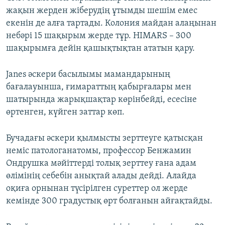
жақын жерден жіберудің ұтымды шешім емес
екенін де алға тартады. Колония майдан алаңынан
небәрі 15 шақырым жерде тұр. HIMARS – 300
шақырымға дейін қашықтықтан ататын қару.
Janes әскери басылымы мамандарының
бағалауынша, ғимараттың қабырғалары мен
шатырында жарықшақтар көрінбейді, есесіне
өртенген, күйген заттар көп.
Бучадағы әскери қылмысты зерттеуге қатысқан
неміс патологанатомы, профессор Бенжамин
Ондрушка мәйіттерді толық зерттеу ғана адам
өлімінің себебін анықтай алады дейді. Алайда
оқиға орнынан түсірілген суреттер ол жерде
кемінде 300 градустық өрт болғанын айғақтайды.