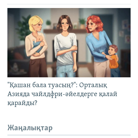
"Қашан бала туасың?": Орталық
Азияда чайлдфри-әйелдерге қалай
қарайды?
Жаңалықтар