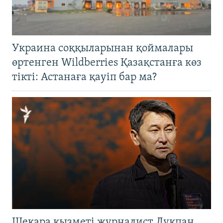
Украина соққыларынан қоймалары
өртенген Wildberries Қазақстанға көз
тікті: Астанаға қауіп бар ма?
Шекара қызметі журналист Лұқпан