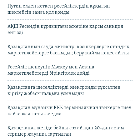
Путин елден кеткен ресейліктердің құқығын
шектейтін заңға қол қойды
АҚШ Ресейдің құрлықтағы әскеріне қарсы санкция
енгізді
Қазақстанның сауда министрі кәсіпкерлерге отандық
маркетплейстерге басымдық беру жайлы кеңес айтты
Ресейлік шенеунік Мәскеу мен Астана
маркетплейстерді біріктірмек дейді
Қазақстанға шетелдіктерді электронды рұқсатпен
кіргізу жобасы талқыға ұсынылды
Қазақстан мұнайын КҚК терминалынан танкерге тиеу
қайта жалғасты – медиа
Қазақстанда желіде бейпіл сөз айтқан 20-дан астам
стример жауапқа тартылған