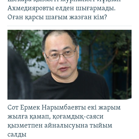
Ахмедияровты елден шығармады.
Оған қарсы шағым жазған кім?
Сот Ермек Нарымбаевты екі жарым
жылға қамап, қоғамдық-саяси
қызметпен айналысуына тыйым
салды