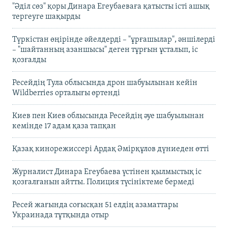
"Әділ сөз" қоры Динара Егеубаеваға қатысты істі ашық
тергеуге шақырды
Түркістан өңірінде әйелдерді – "ұрғашылар", әншілерді
– "шайтанның азаншысы" деген тұрғын ұсталып, іс
қозғалды
Ресейдің Тула облысында дрон шабуылынан кейін
Wildberries орталығы өртенді
Киев пен Киев облысында Ресейдің әуе шабуылынан
кемінде 17 адам қаза тапқан
Қазақ кинорежиссері Ардақ Әмірқұлов дүниеден өтті
Журналист Динара Егеубаева үстінен қылмыстық іс
қозғалғанын айтты. Полиция түсініктеме бермеді
Ресей жағында соғысқан 51 елдің азаматтары
Украинада тұтқында отыр