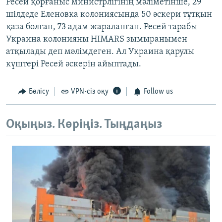
Ресей қорғаныс министрлігінің мәліметінше, 29
шілдеде Еленовка колониясында 50 әскери тұтқын
қаза болған, 73 адам жараланған. Ресей тарабы
Украина колонияны HIMARS зымыранымен
атқылады деп мәлімдеген. Ал Украина қарулы
күштері Ресей әскерін айыптады.
Бөлісу
VPN-сіз оқу
Follow us
Оқыңыз. Көріңіз. Тыңдаңыз