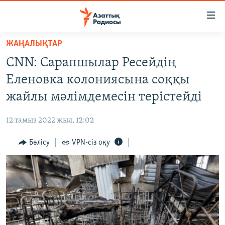
Accessibility
links
Skip
ЖАҢАЛЫҚТАР
to
ЖАҢАЛЫҚТАР
CNN: Сарапшылар Ресейдің
main
САЯСАТ
content
Еленовка колониясына соққы
AZATTYQTV
Skip
жайлы мәлімдемесін терістейді
to
ҚАҢТАР ОҚИҒАСЫ
main
12 тамыз 2022 жыл, 12:02
АДАМ ҚҰҚЫҚТАРЫ
Navigation
Skip
Бөлісу
VPN-сіз оқу
ӘЛЕУМЕТ
to
ӘЛЕМ
Search
АРНАЙЫ ЖОБАЛАР
Русский