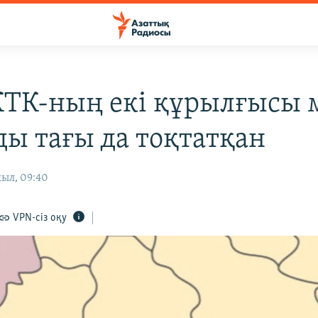
КТК-ның екі құрылғысы 
ды тағы да тоқтатқан
жыл, 09:40
VPN-сіз оқу