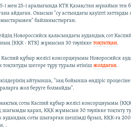
-і мен 25-і аралығында КТК Қазақстан мұнайын тек б
ана айдаған. Онысын "су астындағы қауіпті заттарды
мыстарымен" байланыстырған.
сейдің Новороссийск қаласындағы аудандық сот Каспий
ың (КҚК - КТК) жұмысын 30 тәулікке
тоқтатқан
.
 Каспий құбыр желісі консорциуымы Новоросийск ау
тоқтатуды шегере тұру туралы өтініш
жолдаған
.
кілдерінің айтуынша, "заң бойынша өндіріс процесіне
араларға жол беруге болмайды".
мақтық соты Каспий құбыр желісі консорциуымы (КҚК)
 шағымды қарап, КҚК жұмысын 30 тәулікке тоқтату т
 аудандық соты шығарған шешімді бұзып, КҚК-ға 200
. .