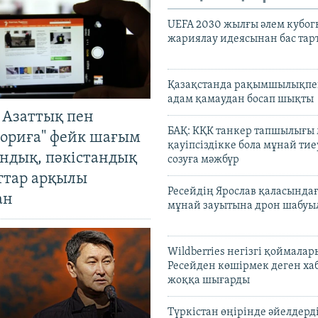
UEFA 2030 жылғы әлем кубог
жариялау идеясынан бас та
Қазақстанда рақымшылықпен
адам қамаудан босап шықты
 Азаттық пен
БАҚ: КҚК танкер тапшылығы
ориға" фейк шағым
қауіпсіздікке бола мұнай тиеу
андық, пәкістандық
созуға мәжбүр
ттар арқылы
Ресейдің Ярослав қаласындағ
ан
мұнай зауытына дрон шабуы
Wildberries негізгі қоймала
Ресейден көшірмек деген ха
жоққа шығарды
Түркістан өңірінде әйелдерді