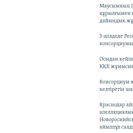
Маусымның 15
құрылғымен ғ
дайындық жұ
5 шілдеде Ре
консорциумын
Осыдан кейін
КҚК жұмысын 
Консорциум ө
келтіретін ш
Краснодар ай
апелляциялық
Новоросиийск
айыппұл салды