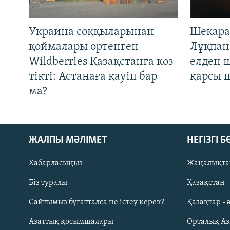
Украина соққыларынан
Шекара
қоймалары өртенген
Лұқпан
Wildberries Қазақстанға көз
елден 
тікті: Астанаға қауіп бар
қарсы 
ма?
ЖАЛПЫ МӘЛІМЕТ
НЕГІЗГІ 
Хабарласыңыз
Жаңалықта
Біз туралы
Қазақстан
Русский
Сайтымыз бұғатталса не істеу керек?
Қазақтар - 
Азаттық қосымшалары
Орталық А
ЖАЗЫЛЫҢЫЗ