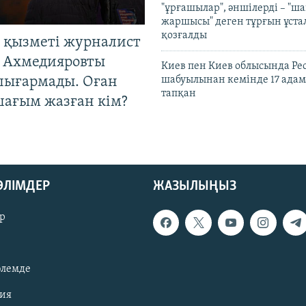
"ұрғашылар", әншілерді – "
жаршысы" деген тұрғын ұстал
қозғалды
 қызметі журналист
 Ахмедияровты
Киев пен Киев облысында Рес
шығармады. Оған
шабуылынан кемінде 17 адам
тапқан
шағым жазған кім?
БӨЛІМДЕР
ЖАЗЫЛЫҢЫЗ
р
әлемде
зия