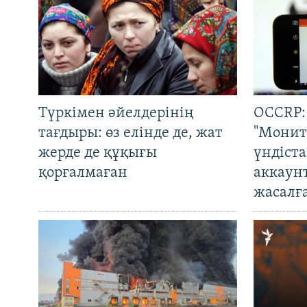
Түркімен әйелдерінің
OCCRP:
тағдыры: өз елінде де, жат
"Монит
жерде де құқығы
үндіст
қорғалмаған
аккаун
жасалғ