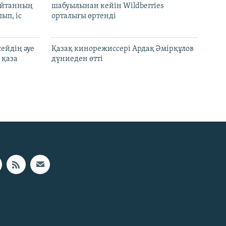
шайтанның
шабуылынан кейін Wildberries
ып, іс
орталығы өртенді
ейдің әуе
Қазақ кинорежиссері Ардақ Әмірқұлов
 қаза
дүниеден өтті