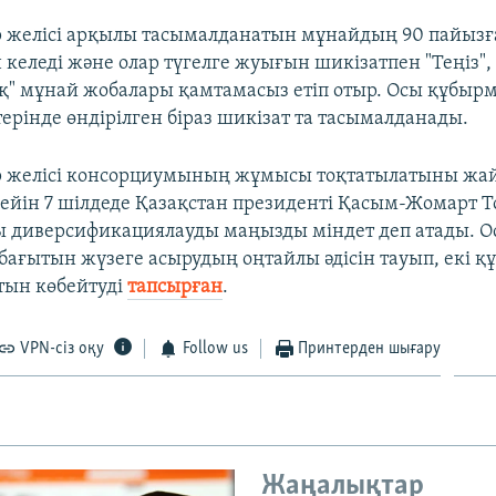
 желісі арқылы тасымалданатын мұнайдың 90 пайызғ
келеді және олар түгелге жуығын шикізатпен "Теңіз",
" мұнай жобалары қамтамасыз етіп отыр. Осы құбырм
ерінде өндірілген біраз шикізат та тасымалданады.
р желісі консорциумының жұмысы тоқтатылатыны жа
йін 7 шілдеде Қазақстан президенті Қасым-Жомарт Т
 диверсификациялауды маңызды міндет деп атады. О
бағытын жүзеге асырудың оңтайлы әдісін тауып, екі қ
атын көбейтуді
тапсырған
.
VPN-сіз оқу
Follow us
Принтерден шығару
Жаңалықтар