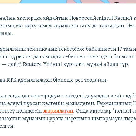
найын экспортқа айдайтын Новоросийскідегі Каспий қ
ның екі құрылғысы жұмысын тағы да тоқтатқан. Бұл
лады.
құрылғыны техникалық тексеріске байланысты 17 тамы
рінші құрылғы да осындай себеппен тамыздың басынан 
,
— дейді Reuters. Үшінші құрылғы мұнай айдап тұр.
рда КТК құрылғылары бірнеше рет тоқтаған.
ң соңында консорциум теңіздегі дауылдан кейін құб
а елеулі нұқсан келгенін мәлімдеген. Германияның H
зерттеу нәтижесін
жариялаған
. Онда авторлар "негізгі 
Қазақстан мұнайын Еуропа нарығына шығармауға тыры
елген.