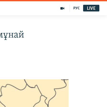
LIVE
РУС
мұнай