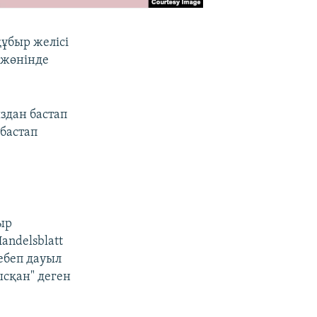
ұбыр желісі
 жөнінде
здан бастап
бастап
ыр
andelsblatt
себеп дауыл
сқан" деген