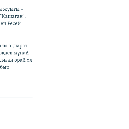
а жуығы –
 "Қашаған",
ен Ресей
йлы ақпарат
оқаев мұнай
сыған орай ол
ұбыр