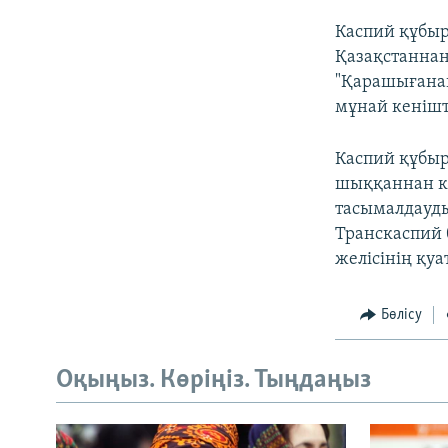
Каспий құбыр
Қазақстаннан 
"Қарашығанақ
мұнай кенішт
Каспий құбы
шыққаннан ке
тасымалдауды
Транскаспий 
желісінің қу
Бөлісу
Оқыңыз. Көріңіз. Тыңдаңыз