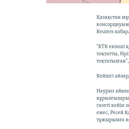
Қазақстан мұ
консорциуымы
Reuters хабар
"КТК екінші 
тоқтатты, бі
тоқтатылған"
Кейінгі айла
Наурыз айыны
құрылғыларын
газеті кейін 
емес, Ресей 
тұжырымға к