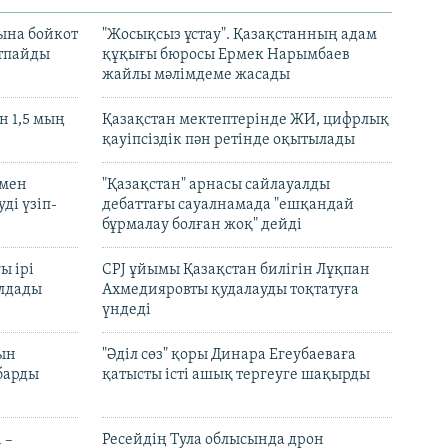
ына бойкот
"Жосықсыз ұстау". Қазақстанның адам
ртпайды
құқығы бюросы Ермек Нарымбаев
жайлы мәлімдеме жасады
 1,5 мың
Қазақстан мектептерінде ЖИ, цифрлық
қауіпсіздік пән ретінде оқытылады
 мен
"Қазақстан" арнасы сайлауалды
ді үзіп-
дебаттағы сауалнамада "ешқандай
бұрмалау болған жоқ" дейді
ы ірі
CPJ ұйымы Қазақстан билігін Лұқпан
лдады
Ахмедияровты қудалауды тоқтатуға
үндеді
рын
"Әділ сөз" қоры Динара Егеубаеваға
барды
қатысты істі ашық тергеуге шақырды
 –
Ресейдің Тула облысында дрон