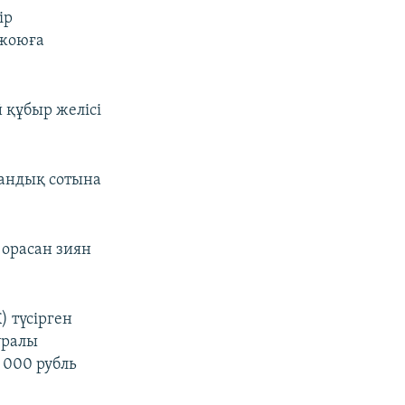
ір
 жоюға
 құбыр желісі
дандық сотына
 орасан зиян
 түсірген
уралы
 000 рубль