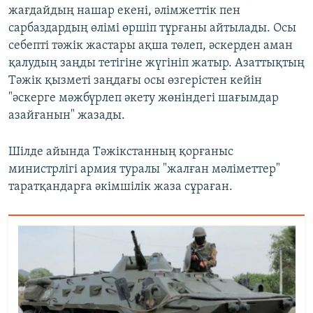
жағдайдың нашар екені, әлімжеттік пен
сарбаздардың өлімі өршіп тұрғаны айтылады. Осы
себепті тәжік жастары ақша төлеп, әскерден аман
қалудың заңды тетігіне жүгініп жатыр. Азаттықтың
Тәжік қызметі заңдағы осы өзгерістен кейін
"әскерге мәжбүрлеп әкету жөніндегі шағымдар
азайғанын" жазады.
Шілде айында Тәжікстанның қорғаныс
министрлігі армия туралы "жалған мәліметтер"
таратқандарға әкімшілік жаза сұраған.