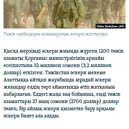
ЖАЗЫЛЫҢЫЗ
Басқа тілдерде
Тәжік сарбаздары халықаралық әскери жаттығуда.
Қысқа мерзімді әскери жиында жүрген 1200 тәжік
азаматы Қорғаныс министрлігінің арнайы
есепшотына 32 миллион сомони (3,2 миллион
доллар) өткізген. Тәжікстан әскери мекеме
Азаттыққа айтқан жауабында мұндай әскери
жиындар елдің төрт аймағында өтіп жатқанын
хабарлаған. Елдегі жаңа заң бойынша, енді тәжік
азаматтары 27 мың сомони (2700 доллар) доллар
төлеп, бір айлық әскери қызметке бару арқылы
әскери билет ала алады.