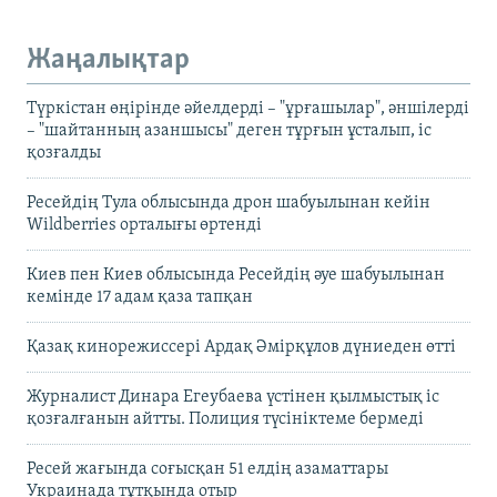
Жаңалықтар
Түркістан өңірінде әйелдерді – "ұрғашылар", әншілерді
– "шайтанның азаншысы" деген тұрғын ұсталып, іс
қозғалды
Ресейдің Тула облысында дрон шабуылынан кейін
Wildberries орталығы өртенді
Киев пен Киев облысында Ресейдің әуе шабуылынан
кемінде 17 адам қаза тапқан
Қазақ кинорежиссері Ардақ Әмірқұлов дүниеден өтті
Журналист Динара Егеубаева үстінен қылмыстық іс
қозғалғанын айтты. Полиция түсініктеме бермеді
Ресей жағында соғысқан 51 елдің азаматтары
Украинада тұтқында отыр