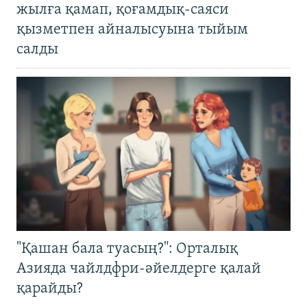
жылға қамап, қоғамдық-саяси
қызметпен айналысуына тыйым
салды
"Қашан бала туасың?": Орталық
Азияда чайлдфри-әйелдерге қалай
қарайды?