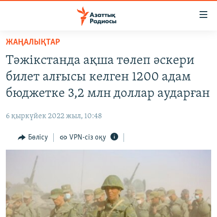
Accessibility
links
Skip
ЖАҢАЛЫҚТАР
to
ЖАҢАЛЫҚТАР
Тәжікстанда ақша төлеп әскери
main
САЯСАТ
content
билет алғысы келген 1200 адам
AZATTYQTV
Skip
бюджетке 3,2 млн доллар аударған
to
ҚАҢТАР ОҚИҒАСЫ
main
6 қыркүйек 2022 жыл, 10:48
АДАМ ҚҰҚЫҚТАРЫ
Navigation
Skip
Бөлісу
VPN-сіз оқу
ӘЛЕУМЕТ
to
ӘЛЕМ
Search
АРНАЙЫ ЖОБАЛАР
Русский