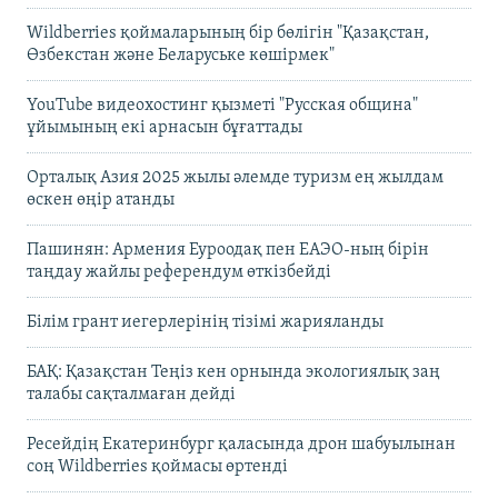
Wildberries қоймаларының бір бөлігін "Қазақстан,
Өзбекстан және Беларуське көшірмек"
YouTube видеохостинг қызметі "Русская община"
ұйымының екі арнасын бұғаттады
Орталық Азия 2025 жылы әлемде туризм ең жылдам
өскен өңір атанды
Пашинян: Армения Еуроодақ пен ЕАЭО-ның бірін
таңдау жайлы референдум өткізбейді
Білім грант иегерлерінің тізімі жарияланды
БАҚ: Қазақстан Теңіз кен орнында экологиялық заң
талабы сақталмаған дейді
Ресейдің Екатеринбург қаласында дрон шабуылынан
соң Wildberries қоймасы өртенді