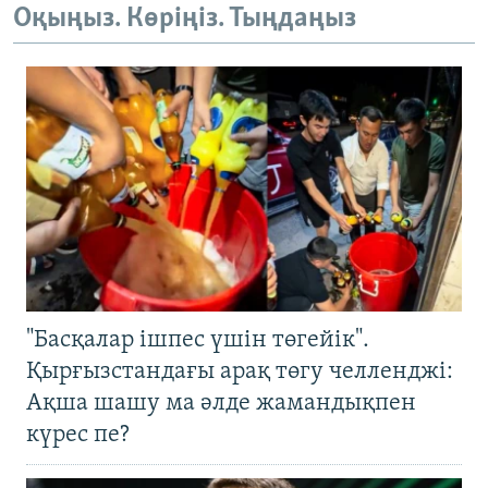
Оқыңыз. Көріңіз. Тыңдаңыз
"Басқалар ішпес үшін төгейік".
Қырғызстандағы арақ төгу челленджі:
Ақша шашу ма әлде жамандықпен
күрес пе?