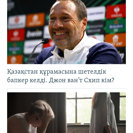
Қазақстан құрамасына шетелдік
бапкер келді. Джон ван’т Схип кім?