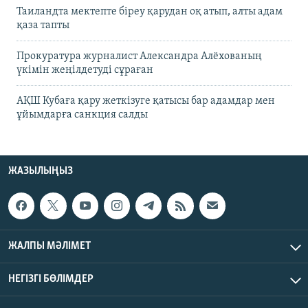
Таиландта мектепте біреу қарудан оқ атып, алты адам
қаза тапты
Прокуратура журналист Александра Алёхованың
үкімін жеңілдетуді сұраған
АҚШ Кубаға қару жеткізуге қатысы бар адамдар мен
ұйымдарға санкция салды
ЖАЗЫЛЫҢЫЗ
ЖАЛПЫ МӘЛІМЕТ
НЕГІЗГІ БӨЛІМДЕР