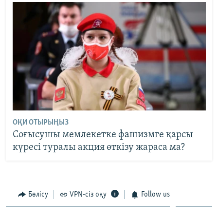
ОҚИ ОТЫРЫҢЫЗ
Соғысушы мемлекетке фашизмге қарсы
күресі туралы акция өткізу жараса ма?
Бөлісу
VPN-сіз оқу
Follow us