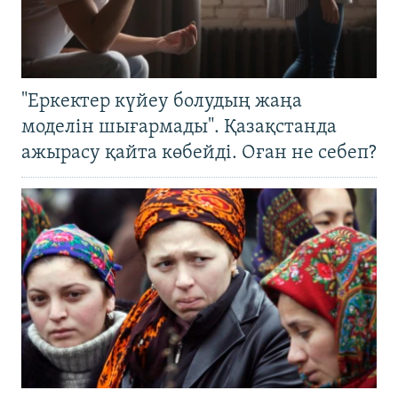
"Еркектер күйеу болудың жаңа
моделін шығармады". Қазақстанда
ажырасу қайта көбейді. Оған не себеп?