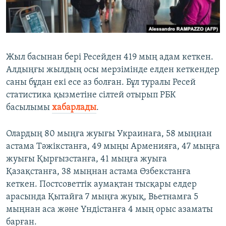
ЖАЗЫЛЫҢЫЗ
Басқа тілдерде
Жыл басынан бері Ресейден 419 мың адам кеткен.
Алдыңғы жылдың осы мерзімінде елден кеткендер
саны бұдан екі есе аз болған. Бұл туралы Ресей
статистика қызметіне сілтей отырып РБК
басылымы
хабарлады
.
Олардың 80 мыңға жуығы Украинаға, 58 мыңнан
астама Тәжікстанға, 49 мыңы Арменияға, 47 мыңға
жуығы Қырғызстанға, 41 мыңға жуыға
Қазақстанға, 38 мыңнан астама Өзбекстанға
кеткен. Постсоветтік аумақтан тысқары елдер
арасында Қытайға 7 мыңға жуық, Вьетнамға 5
мыңнан аса және Үндістанға 4 мың орыс азаматы
барған.