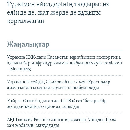
Түркімен әйелдерінің тағдыры: өз
елінде де, жат жерде де құқығы
қорғалмаған
Жаңалықтар
Украина КҚК-дағы Қазақстан мұнайының экспортына
қатысы бар инфрақұрылымға шабуылдамауға келіскен
– Bloomberg
Украина Ресейдің Самара облысы мен Краснодар
аймағындағы мұнай зауытына шабуылдады
Қайрат Сатыбалдыға тиесілі "Байсат" базары бір
жылдан кейін аукционда сатылды
АҚШ сенаты Ресейге санкция салатын "Линдси Грэм
заң жобасын" мақұлдады