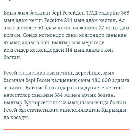
Биыл жыл басынан бері Ресейден ТМД елдеріне 368
мың адам кетіп, Ресейге 294 мың адам келген. Ал
алыс шетелге 50 адам кетіп, ол жақтан 27 мың адам
келген. Сонда кеткендер саны келгендер санынан
97 мың адамға көп. Былтыр осы мерзімде
келгендер кеткендерден 114 мың адамға көп
болған.
Ресей статистика қызметінің дерегінше, жыл
басынан бері Ресей халқының саны 480 600 адамға
азайған. Қайтыс болғандар саны дүниеге келген
нәрестелер санынан 384 мыңға артық болған.
Былтыр бұл көрсеткіш 422 мың шамасында болған.
Ресей бұл статистикаға аннексияланған Қырымды
да қосады.