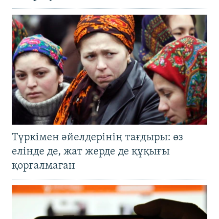
Түркімен әйелдерінің тағдыры: өз
елінде де, жат жерде де құқығы
қорғалмаған