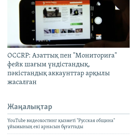
OCCRP: Азаттық пен "Мониториға"
фейк шағым үндістандық,
пәкістандық аккаунттар арқылы
жасалған
Жаңалықтар
YouTube видеохостинг қызметі "Русская община"
ұйымының екі арнасын бұғаттады