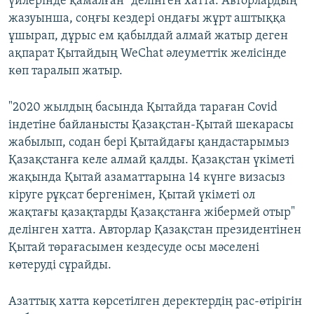
үйлерінде қамалған" делінген хатта. Авторлардың
жазуынша, соңғы кездері ондағы жұрт аштыққа
ұшырап, дұрыс ем қабылдай алмай жатыр деген
ақпарат Қытайдың WeChat әлеуметтік желісінде
көп таралып жатыр.
"2020 жылдың басында Қытайда тараған Covid
індетіне байланысты Қазақстан-Қытай шекарасы
жабылып, содан бері Қытайдағы қандастарымыз
Қазақстанға келе алмай қалды. Қазақстан үкіметі
жақында Қытай азаматтарына 14 күнге визасыз
кіруге рұқсат бергенімен, Қытай үкіметі ол
жақтағы қазақтарды Қазақстанға жібермей отыр"
делінген хатта. Авторлар Қазақстан президентінен
Қытай төрағасымен кездесуде осы мәселені
көтеруді сұрайды.
Азаттық хатта көрсетілген деректердің рас-өтірігін