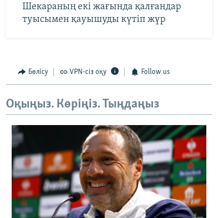
Шекараның екі жағында қалғандар
туысымен қауышуды күтіп жүр
Бөлісу
VPN-сіз оқу
Follow us
Оқыңыз. Көріңіз. Тыңдаңыз