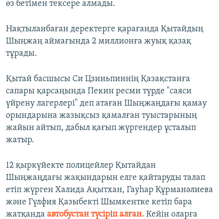
өз бетімен тексере алмады.
Нақтыланбаған деректерге қарағанда Қытайдың
Шыңжаң аймағында 2 миллионға жуық қазақ
тұрады.
Қытай басшысы Си Цзиньпиннің Қазақстанға
сапары қарсаңында Пекин ресми түрде "саяси
үйрену лагерлері" деп атаған Шыңжаңдағы қамау
орындарына жазықсыз қамалған туыстарының
жайын айтып, дабыл қағып жүргендер ұсталып
жатыр.
12 қыркүйекте полицейлер Қытайдан
Шыңжаңдағы жақындарын елге қайтаруды талап
етіп жүрген Халида Ақытхан, Гауһар Құрманәлиева
және Гүлфия Қазыбекті Шымкентке кетіп бара
жатқанда
автобустан түсіріп алған.
Кейін оларға