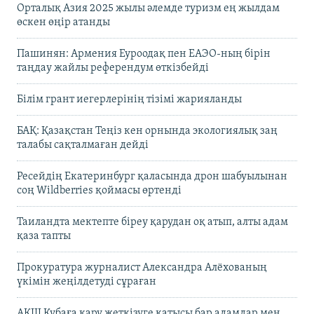
Орталық Азия 2025 жылы әлемде туризм ең жылдам
өскен өңір атанды
Пашинян: Армения Еуроодақ пен ЕАЭО-ның бірін
таңдау жайлы референдум өткізбейді
Білім грант иегерлерінің тізімі жарияланды
БАҚ: Қазақстан Теңіз кен орнында экологиялық заң
талабы сақталмаған дейді
Ресейдің Екатеринбург қаласында дрон шабуылынан
соң Wildberries қоймасы өртенді
Таиландта мектепте біреу қарудан оқ атып, алты адам
қаза тапты
Прокуратура журналист Александра Алёхованың
үкімін жеңілдетуді сұраған
АҚШ Кубаға қару жеткізуге қатысы бар адамдар мен