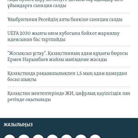
ұйымдарға санкция салды
Ұлыбритания Ресейдің алты банкіне санкция салды
UEFA 2030 жылғы әлем кубогына бойкот жариялау
идеясынан бас тартпайды
"Жосықсыз ұстау". Қазақстанның адам құқығы бюросы
Ермек Нарымбаев жайлы мәлімдеме жасады
Қазақстанда рақымшылықпен 1,5 мың адам қамаудан
босап шықты
Қазақстан мектептерінде ЖИ, цифрлық қауіпсіздік пән
ретінде оқытылады
ЖАЗЫЛЫҢЫЗ