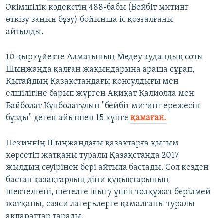
Әкімшілік кодекстің 488-бабы (Бейбіт митинг
өткізу заңын бұзу) бойынша іс қозғалғаны
айтылды.
10 қыркүйекте Алматының Медеу аудандық соты
Шыңжаңда қалған жақындарына араша сұрап,
Қытайдың Қазақстандағы консулдығы мен
елшілігіне барып жүрген Ақиқат Қалиолла мен
Байболат Күнболатұлын "бейбіт митинг ережесін
бұзды" деген айыппен 15 күнге
қамаған.
Пекиннің Шыңжаңдағы қазақтарға қысым
көрсетіп жатқаны туралы Қазақстанда 2017
жылдың сәуірінен бері айтыла бастады. Сол кезден
бастап қазақтардың діни құқықтарының
шектелгені, шетелге шығу үшін төлқұжат берілмей
жатқаны, саяси лагерьлерге қамалғаны туралы
ақпараттар тарады.