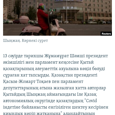
ЖАЗЫЛЫҢЫЗ
Басқа тілдерде
Шыңжаң. Көрнекі сурет
13 cәуірде тарихшы Жұмамұрат Шәмші президент
әкімшілігі мен парламент кеңсесіне Қытай
қазақтарының әлеуметтік ахуалына көңіл бөлуді
сұраған хат тапсырды. Қазақстан президенті
Қасым-Жомарт Тоқаев пен парламент
депутаттарының атына жазылған хатта авторлар
Қытайдың Шыңжаң аймағындағы Іле Қазақ
автономиялық округінде қазақтардың "Covid
індетіне байланысты енгізіліген шектеу кесірінен
қиындық көріп жатқанына" алаңдайтынын