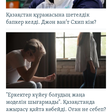
Қазақстан құрамасына шетелдік
бапкер келді. Джон ван’т Схип кім?
"Еркектер күйеу болудың жаңа
моделін шығармады". Қазақстанда
ажырасу қайта көбейді. Оған не себеп?