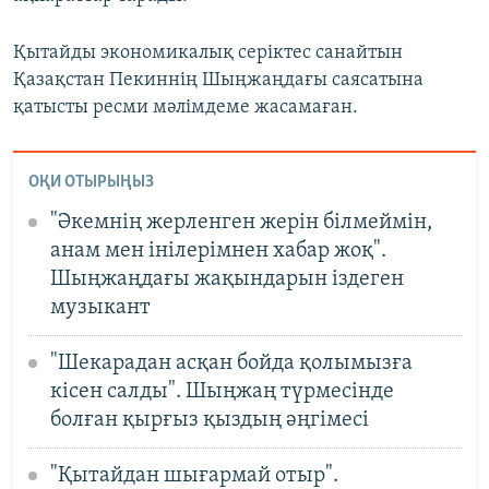
Қытайды экономикалық серіктес санайтын
Қазақстан Пекиннің Шыңжаңдағы саясатына
қатысты ресми мәлімдеме жасамаған.
ОҚИ ОТЫРЫҢЫЗ
"Әкемнің жерленген жерін білмеймін,
анам мен інілерімнен хабар жоқ".
Шыңжаңдағы жақындарын іздеген
музыкант
"Шекарадан асқан бойда қолымызға
кісен салды". Шыңжаң түрмесінде
болған қырғыз қыздың әңгімесі
"Қытайдан шығармай отыр".