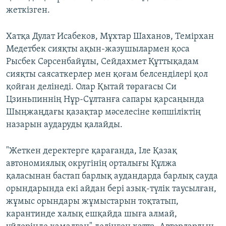
жеткізген.
Хатқа Дулат Исабеков, Мұхтар Шаханов, Темірхан
Медетбек сияқты ақын-жазушылармен қоса
Рысбек Сәрсенбайұлы, Сейдахмет Құттықадам
сияқты саясаткерлер мен қоғам белсенділері қол
қойған делінеді. Олар Қытай төрағасы Си
Цзиньпиннің Нұр-Сұлтанға сапары қарсаңында
Шыңжаңдағы қазақтар мәселесіне көпшіліктің
назарын аударуды қалайды.
"Жеткен деректерге қарағанда, Іле Қазақ
автономиялық округінің орталығы Құлжа
қаласынан бастап барлық аудандарда барлық сауда
орындарында екі айдан бері азық-түлік таусылған,
жұмыс орындары жұмыстарын тоқтатып,
карантинде халық ешқайда шыға алмай,