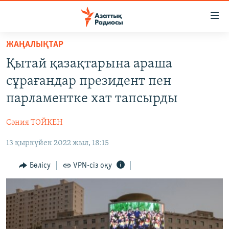
Accessibility
links
Skip
ЖАҢАЛЫҚТАР
to
ЖАҢАЛЫҚТАР
Қытай қазақтарына араша
main
САЯСАТ
content
сұрағандар президент пен
AZATTYQTV
Skip
парламентке хат тапсырды
to
ҚАҢТАР ОҚИҒАСЫ
main
Сәния ТОЙКЕН
АДАМ ҚҰҚЫҚТАРЫ
Navigation
Skip
13 қыркүйек 2022 жыл, 18:15
ӘЛЕУМЕТ
to
ӘЛЕМ
Бөлісу
VPN-сіз оқу
Search
АРНАЙЫ ЖОБАЛАР
Русский